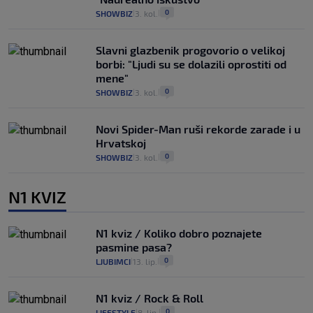
0
SHOWBIZ
3. kol.
|
|
Slavni glazbenik progovorio o velikoj
borbi: "Ljudi su se dolazili oprostiti od
mene"
0
SHOWBIZ
3. kol.
|
|
Novi Spider-Man ruši rekorde zarade i u
Hrvatskoj
0
SHOWBIZ
3. kol.
|
|
N1 KVIZ
N1 kviz / Koliko dobro poznajete
pasmine pasa?
0
LJUBIMCI
13. lip.
|
|
N1 kviz / Rock & Roll
0
LIFESTYLE
8. lip.
|
|