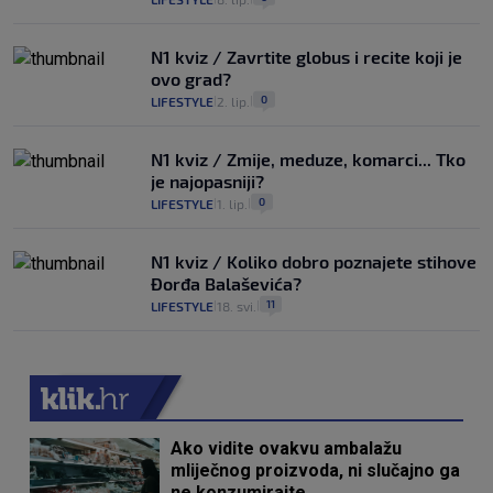
N1 kviz / Zavrtite globus i recite koji je
ovo grad?
0
LIFESTYLE
2. lip.
|
|
N1 kviz / Zmije, meduze, komarci... Tko
je najopasniji?
0
LIFESTYLE
1. lip.
|
|
N1 kviz / Koliko dobro poznajete stihove
Đorđa Balaševića?
11
LIFESTYLE
18. svi.
|
|
Ako vidite ovakvu ambalažu
mliječnog proizvoda, ni slučajno ga
ne konzumirajte