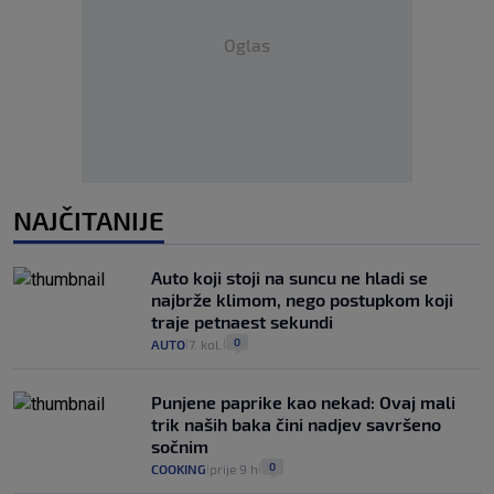
Oglas
NAJČITANIJE
Auto koji stoji na suncu ne hladi se
najbrže klimom, nego postupkom koji
traje petnaest sekundi
0
AUTO
7. kol.
|
|
Punjene paprike kao nekad: Ovaj mali
trik naših baka čini nadjev savršeno
sočnim
0
COOKING
prije 9 h
|
|