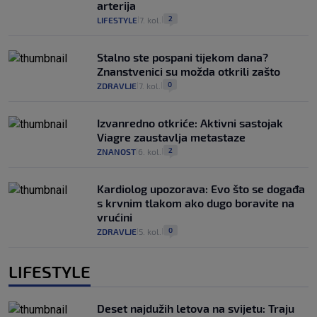
arterija
2
LIFESTYLE
7. kol.
|
|
Stalno ste pospani tijekom dana?
Znanstvenici su možda otkrili zašto
0
ZDRAVLJE
7. kol.
|
|
Izvanredno otkriće: Aktivni sastojak
Viagre zaustavlja metastaze
2
ZNANOST
6. kol.
|
|
Kardiolog upozorava: Evo što se događa
s krvnim tlakom ako dugo boravite na
vrućini
0
ZDRAVLJE
5. kol.
|
|
LIFESTYLE
Deset najdužih letova na svijetu: Traju