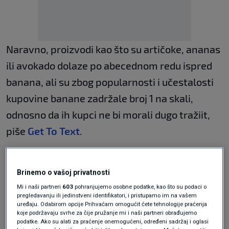
Naravno, proizvodi kao što su artičoke, ananas
ili avokado dolaze po abecednom redu ispred
banana, ali su zbog popularnosti i učestalosti
kupovine banane zadržale broj 1 na skali,
odnosno da ih kupci ne bi morali dugo tražiit,
piše
Get To Text
.
Banane se uzgajaju u 150
Brinemo o vašoj privatnosti
različitih zemalja
Mi i naši partneri
603
pohranjujemo osobne podatke, kao što su podaci o
pregledavanju ili jedinstveni identifikatori, i pristupamo im na vašem
uređaju. Odabirom opcije Prihvaćam omogućit ćete tehnologije praćenja
koje podržavaju svrhe za čije pružanje mi i naši partneri obrađujemo
podatke. Ako su alati za praćenje onemogućeni, određeni sadržaj i oglasi
Banane nisu sezonsko voće jer se mogu