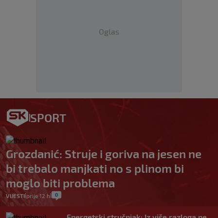
Oglas
SPORT
Grozdanić: Struje i goriva na jesen ne
bi trebalo manjkati no s plinom bi
moglo biti problema
0
VIJESTI
prije 12 h
|
|
Energetski stručnjak: Iz više razloga ne