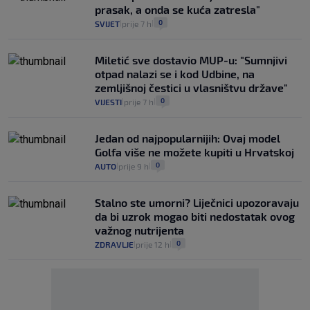
prasak, a onda se kuća zatresla"
0
SVIJET
prije 7 h
|
|
Miletić sve dostavio MUP-u: "Sumnjivi
otpad nalazi se i kod Udbine, na
zemljišnoj čestici u vlasništvu države"
0
VIJESTI
prije 7 h
|
|
Jedan od najpopularnijih: Ovaj model
Golfa više ne možete kupiti u Hrvatskoj
0
AUTO
prije 9 h
|
|
Stalno ste umorni? Liječnici upozoravaju
da bi uzrok mogao biti nedostatak ovog
važnog nutrijenta
0
ZDRAVLJE
prije 12 h
|
|