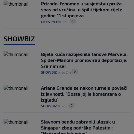
Prirodni fenomen u susjedstvu pruža
spas od vrućina, u špilji tijekom cijele
godine 11 stupnjeva
1
LIFESTYLE
6. kol.
|
|
SHOWBIZ
Bijela kuća razbjesnila fanove Marvela,
Spider-Manom promovirali deportacije:
Sramim se!
0
SHOWBIZ
prije 2 h
|
|
Ariana Grande se nakon turneje povlači
iz javnosti: "Dosta joj je komentara o
izgledu"
0
SHOWBIZ
4. kol.
|
|
Slavnom bendu zabranili ulazak u
Singapur zbog podrške Palestini:
"Nadrealno iskustvo"