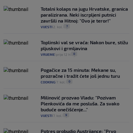
Totalni kolaps na jugu Hrvatske, granica
paralizirana. Neki iscrpljeni putnici
završili na Hitnoj: "Ovo je teror!"
7
VIJESTI
2. kol.
|
|
Toplinski val se vraća: Nakon bure, stižu
pljuskovi i grmljavina
0
VRIJEME
prije 12 h
|
|
Pogačice za 15 minuta: Mekane su,
prozračne i tražit ćete još jednu turu
0
COOKING
7. kol.
|
|
Milinović prozvao Vladu: "Pozivam
Plenkovića da me posluša. Za svako
buduće onečišćenje..."
9
VIJESTI
7. kol.
|
|
Potres probudio Austrijance: "Prvo