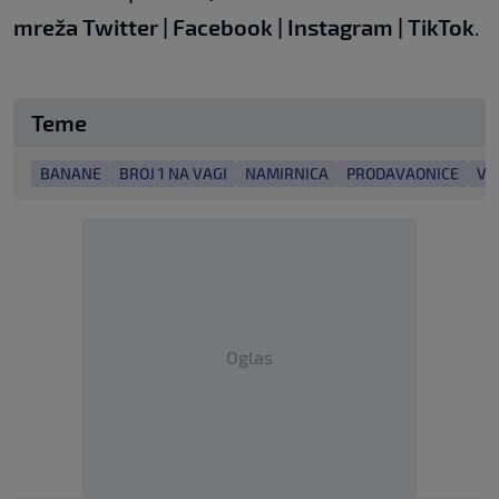
mreža
Twitter
|
Facebook
|
Instagram
|
TikTok
.
Teme
BANANE
BROJ 1 NA VAGI
NAMIRNICA
PRODAVAONICE
VO
Oglas