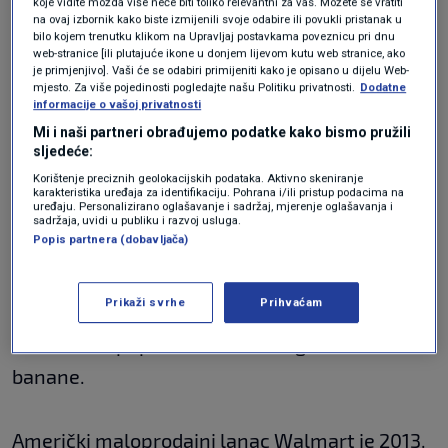
koje vidite možda više neće biti toliko relevantni za vas. Možete se vratiti
na ovaj izbornik kako biste izmijenili svoje odabire ili povukli pristanak u
uzgajati tijekom cijele godine, a najviše banana
bilo kojem trenutku klikom na Upravljaj postavkama poveznicu pri dnu
se konzumira u Ruandi: 279 kg banana po glavi
web-stranice [ili plutajuće ikone u donjem lijevom kutu web stranice, ako
je primjenjivo]. Vaši će se odabiri primijeniti kako je opisano u dijelu Web-
stanovnika.
mjesto. Za više pojedinosti pogledajte našu Politiku privatnosti.
Dodatne
informacije o vašoj privatnosti
Mi i naši partneri obrađujemo podatke kako bismo pružili
Prehrambena industrija koristi skalu od 7 boja
sljedeće:
Korištenje preciznih geolokacijskih podataka. Aktivno skeniranje
za određivanje zrelosti banana, neki
karakteristika uređaja za identifikaciju. Pohrana i/ili pristup podacima na
uređaju. Personalizirano oglašavanje i sadržaj, mjerenje oglašavanja i
preferiraju potpuno zelene banane koje kuhaju
sadržaja, uvidi u publiku i razvoj usluga.
Popis partnera (dobavljača)
prije konzumiranja, dok drugi kupuju gotovo
smeđe banane koje su zbog svoje slatkoće
Prikaži svrhe
Prihvaćam
odličan dodatak kolačima i raznim domaćim
slasticama poput nezaobilaznog kruha od
banane.
Američki maloprodajni lanac Walmart je 2013.