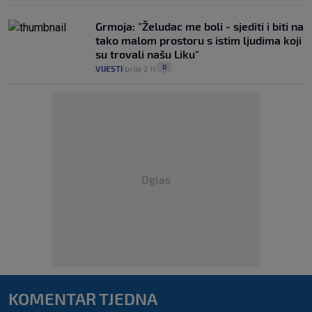
Grmoja: "Želudac me boli - sjediti i biti na
tako malom prostoru s istim ljudima koji
su trovali našu Liku"
0
VIJESTI
prije 2 h
|
|
Oglas
KOMENTAR TJEDNA