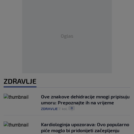
Oglas
ZDRAVLJE
Ove znakove dehidracije mnogi pripisuju
umoru: Prepoznajte ih na vrijeme
0
ZDRAVLJE
7. kol.
|
|
Kardiologinja upozorava: Ovo popularno
piće moglo bi pridonijeti začepljenju