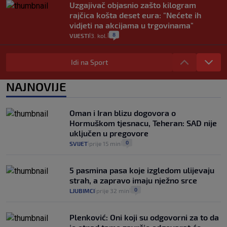
Uzgajivač objasnio zašto kilogram
rajčica košta deset eura: "Nećete ih
vidjeti na akcijama u trgovinama"
8
VIJESTI
3. kol.
|
|
Selidba je jedno od stresnijih iskustava.
Evo aktualnih cijena i nekoliko savjeta
Idi na Sport
da prođe što lakše i jeftinije
0
VIJESTI
2. kol.
NAJNOVIJE
|
|
Izračunali smo koliko košta putovanje
automobilom na Hvar iz Zagreba, a
Oman i Iran blizu dogovora o
koliko iz Osijeka
Hormuškom tjesnacu, Teheran: SAD nije
14
VIJESTI
2. kol.
|
|
uključen u pregovore
0
SVIJET
prije 15 min
|
|
5 pasmina pasa koje izgledom ulijevaju
strah, a zapravo imaju nježno srce
0
LJUBIMCI
prije 32 min
|
|
Plenković: Oni koji su odgovorni za to da