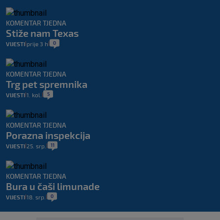
KOMENTAR TJEDNA
Stiže nam Texas
0
VIJESTI
prije 3 h
|
|
KOMENTAR TJEDNA
Trg pet spremnika
5
VIJESTI
1. kol.
|
|
KOMENTAR TJEDNA
Porazna inspekcija
11
VIJESTI
25. srp.
|
|
KOMENTAR TJEDNA
Bura u čaši limunade
0
VIJESTI
18. srp.
|
|