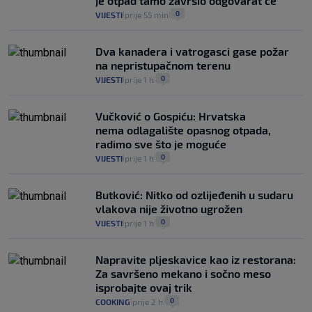
je otpad tamo završio odgovarat će
0
VIJESTI
prije 55 min
|
|
Dva kanadera i vatrogasci gase požar
na nepristupačnom terenu
0
VIJESTI
prije 1 h
|
|
Vučković o Gospiću: Hrvatska
nema odlagalište opasnog otpada,
radimo sve što je moguće
0
VIJESTI
prije 1 h
|
|
Butković: Nitko od ozlijeđenih u sudaru
vlakova nije životno ugrožen
0
VIJESTI
prije 1 h
|
|
Napravite pljeskavice kao iz restorana:
Za savršeno mekano i sočno meso
isprobajte ovaj trik
0
COOKING
prije 2 h
|
|