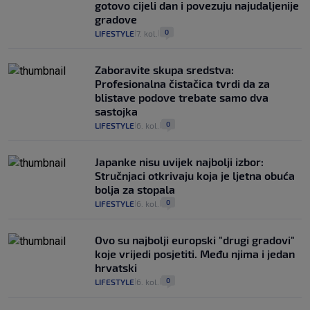
gotovo cijeli dan i povezuju najudaljenije
gradove
0
LIFESTYLE
7. kol.
|
|
Zaboravite skupa sredstva:
Profesionalna čistačica tvrdi da za
blistave podove trebate samo dva
sastojka
0
LIFESTYLE
6. kol.
|
|
Japanke nisu uvijek najbolji izbor:
Stručnjaci otkrivaju koja je ljetna obuća
bolja za stopala
0
LIFESTYLE
6. kol.
|
|
Ovo su najbolji europski "drugi gradovi"
koje vrijedi posjetiti. Među njima i jedan
hrvatski
0
LIFESTYLE
6. kol.
|
|