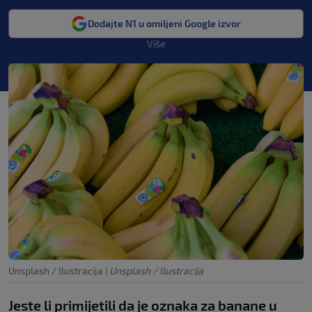
Dodajte N1 u omiljeni Google izvor
Više
Unsplash / Ilustracija
|
Unsplash / Ilustracija
Jeste li primijetili da je oznaka za banane u