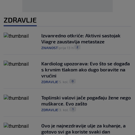
ZDRAVLJE
Izvanredno otkriće: Aktivni sastojak
Viagre zaustavlja metastaze
2
ZNANOST
prije 13 h
|
|
Kardiolog upozorava: Evo što se događa
s krvnim tlakom ako dugo boravite na
vrućini
0
ZDRAVLJE
5. kol.
|
|
Toplinski valovi jače pogađaju žene nego
muškarce. Evo zašto
1
ZDRAVLJE
3. kol.
|
|
Ovo je najnezdravije ulje za kuhanje, a
gotovo svi ga koriste svaki dan