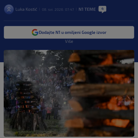
4
Luka Kostić
N1 TEME
08. svi. 2026. 07:47
|
|
|
Dodajte N1 u omiljeni Google izvor
Više