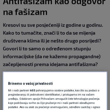
Antifašizam kao odgovor
na fašizam
Kresovi su sve posjećeniji iz godine u godinu.
Kako to tumačite, znači li to da se mijenja
društvena klima ili je nešto drugo posrijedi?
Govori li to samo o određenom stupnju
informacijske (da ne kažemo propagandne)
začepljenosti prema idejama antifašizma?
"Antifašizam je u prošlosti uvijek dolazio kao
odgovor na fašizam, i na jačanje ekstremno
Brinemo o vašoj privatnosti
desnih politika u društvu poput rasizma i
Mi i naši partneri
603
pohranjujemo osobne podatke, kao što su podaci o
pregledavanju ili jedinstveni identifikatori, i pristupamo im na vašem
isključivanja drugih i drugačijih. Stoga, ne čudi
uređaju. Odabirom opcije Prihvaćam omogućit ćete tehnologije praćenja
koje podržavaju svrhe za čije pružanje mi i naši partneri obrađujemo
da se sve više ljudi okuplja na Trnjanskim
podatke. Ako su alati za praćenje onemogućeni, određeni sadržaj i oglasi