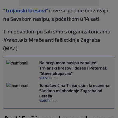
"Trnjanski kresovi"
i ove se godine održavaju
na Savskom nasipu, s početkom u 14 sati.
Tim povodom pričali smo s organizatoricama
Kresova
iz Mreže antifašistkinja Zagreba
(MAZ).
Na prepunom nasipu zapaljeni
Trnjanski kresovi, došao i Peternel:
"Slave okupaciju"
VIJESTI
4. svi.
|
Tomašević na Trnjanskim kresovima:
Slavimo oslobođenje Zagreba od
ustaša
VIJESTI
7. svi.
|