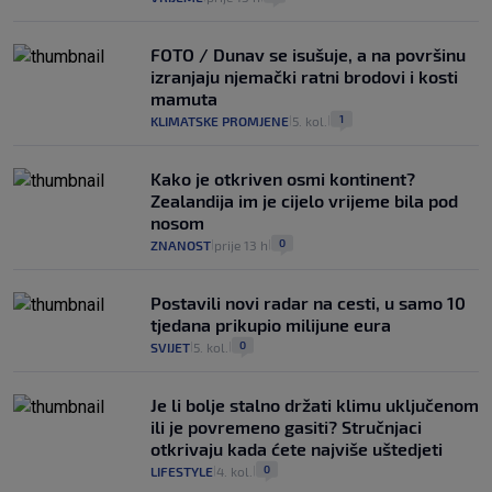
FOTO / Dunav se isušuje, a na površinu
izranjaju njemački ratni brodovi i kosti
mamuta
1
KLIMATSKE PROMJENE
5. kol.
|
|
Kako je otkriven osmi kontinent?
Zealandija im je cijelo vrijeme bila pod
nosom
0
ZNANOST
prije 13 h
|
|
Postavili novi radar na cesti, u samo 10
tjedana prikupio milijune eura
0
SVIJET
5. kol.
|
|
Je li bolje stalno držati klimu uključenom
ili je povremeno gasiti? Stručnjaci
otkrivaju kada ćete najviše uštedjeti
0
LIFESTYLE
4. kol.
|
|