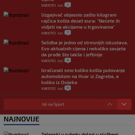
2
VIJESTI
3. kol.
|
|
Uzgajivač objasnio zašto kilogram
rajčica košta deset eura: "Nećete ih
vidjeti na akcijama u trgovinama"
7
VIJESTI
3. kol.
|
|
Selidba je jedno od stresnijih iskustava.
Evo aktualnih cijena i nekoliko savjeta
da prođe što lakše i jeftinije
0
VIJESTI
2. kol.
|
|
Izračunali smo koliko košta putovanje
automobilom na Hvar iz Zagreba, a
koliko iz Osijeka
14
VIJESTI
2. kol.
|
|
"Kći je otišla na more, a zaboravila
zdravstvenu iskaznicu". Kakva su prava
Idi na Sport
pacijenata izvan mjesta prebivališta?
1
VIJESTI
1. kol.
NAJNOVIJE
|
|
Provjerili smo "što ćemo onda" ako
Plenković na 15 dana ukine mjere: "Ne bi
Zelenski u subotu dolazi u službeni