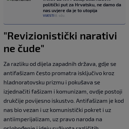
politički put za Hrvatsku, ne damo da
nas uvjere da je to utopija
VIJESTI
8. ožu.
|
"Revizionistički narativi
ne čude"
Za razliku od dijela zapadnih država, gdje se
antifašizam često promatra isključivo kroz
hladnoratovsku prizmu i pokušava se
izjednačiti fašizam i komunizam, ovdje postoji
drukčije povijesno iskustvo. Antifašizam je kod
nas bio vezan i uz komunistički pokret i uz
antiimperijalizam, uz pravo naroda na
oslobođenje i ideju suživota različitih