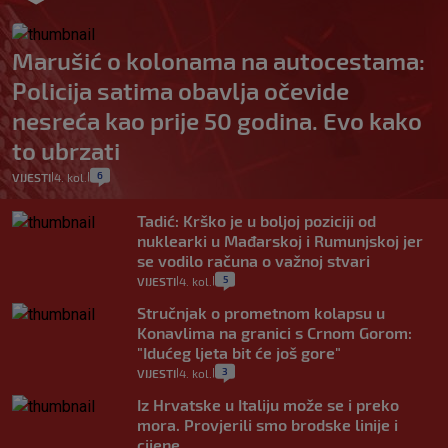
Marušić o kolonama na autocestama:
Policija satima obavlja očevide
nesreća kao prije 50 godina. Evo kako
to ubrzati
6
VIJESTI
4. kol.
|
|
Tadić: Krško je u boljoj poziciji od
nuklearki u Mađarskoj i Rumunjskoj jer
se vodilo računa o važnoj stvari
5
VIJESTI
4. kol.
|
|
Stručnjak o prometnom kolapsu u
Konavlima na granici s Crnom Gorom:
"Idućeg ljeta bit će još gore"
3
VIJESTI
4. kol.
|
|
Iz Hrvatske u Italiju može se i preko
mora. Provjerili smo brodske linije i
cijene