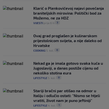
Klarić o Plenkovićevoj najavi povećanja
braniteljskih mirovina: Politički bod za
Možemo, ne za HDZ
3
VIJESTI
prije 6 h
|
|
Ovaj grad proglašen je kulinarskom
prijestolnicom svijeta, a nije daleko od
Hrvatske
0
COOKING
5. kol.
|
|
Nekad ga je imala gotovo svaka kuća u
Jugoslaviji, a danas postiže cijenu od
nekoliko stotina eura
0
LIFESTYLE
5. kol.
|
|
Stariji bračni par otišao na odmor u
Italiju i odlučio ostati: "Nismo se htjeli
vratiti, život nam je puno jeftiniji"
1
LIFESTYLE
4. kol.
|
|