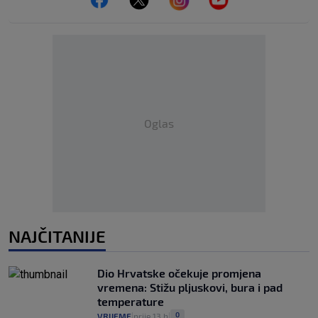
Oglas
NAJČITANIJE
Dio Hrvatske očekuje promjena
vremena: Stižu pljuskovi, bura i pad
temperature
0
VRIJEME
prije 13 h
|
|