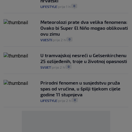
hrvatski
0
LIFESTYLE
prije 1 h
|
|
Meteorolozi prate dva velika fenomena:
Ovako bi Super El Niño mogao oblikovati
ovu zimu
0
VIJESTI
prije 2 h
|
|
U tramvajskoj nesreći u Gelsenkirchenu
25 ozlijeđenih, troje u životnoj opasnosti
0
SVIJET
prije 2 h
|
|
Prirodni fenomen u susjedstvu pruža
spas od vrućina, u špilji tijekom cijele
godine 11 stupnjeva
0
LIFESTYLE
prije 2 h
|
|