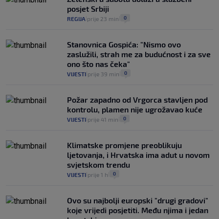
se dogodilo ništa. Vlada se zaljubila u te
posjet Srbiji
intervencije"
0
REGIJA
prije 23 min
|
|
25
VIJESTI
30. srp.
|
|
Stanovnica Gospića: "Nismo ovo
zaslužili, strah me za budućnost i za sve
ono što nas čeka"
0
VIJESTI
prije 39 min
|
|
Požar zapadno od Vrgorca stavljen pod
kontrolu, plamen nije ugrožavao kuće
0
VIJESTI
prije 41 min
|
|
Klimatske promjene preoblikuju
ljetovanja, i Hrvatska ima adut u novom
svjetskom trendu
0
VIJESTI
prije 1 h
|
|
Ovo su najbolji europski "drugi gradovi"
koje vrijedi posjetiti. Među njima i jedan