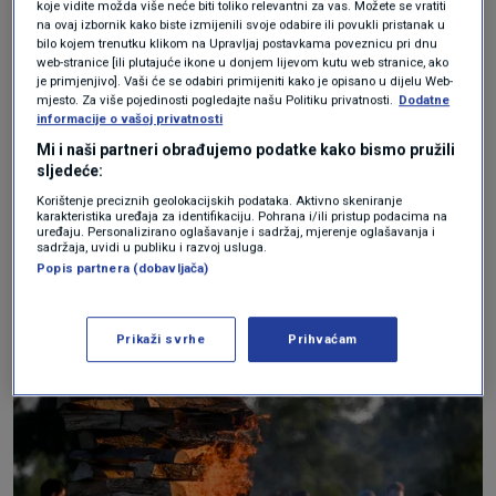
koje vidite možda više neće biti toliko relevantni za vas. Možete se vratiti
kresovima, najmasovnijem antifašističkom
na ovaj izbornik kako biste izmijenili svoje odabire ili povukli pristanak u
bilo kojem trenutku klikom na Upravljaj postavkama poveznicu pri dnu
događaju u Zagrebu, pa i u samoj Hrvatskoj i
web-stranice [ili plutajuće ikone u donjem lijevom kutu web stranice, ako
je primjenjivo]. Vaši će se odabiri primijeniti kako je opisano u dijelu Web-
šire. Ljudi prepoznaju da su Trnjanski kresovi
mjesto. Za više pojedinosti pogledajte našu Politiku privatnosti.
Dodatne
informacije o vašoj privatnosti
centralna manifestacija u kojoj se
Mi i naši partneri obrađujemo podatke kako bismo pružili
antifašističke tekovine Narodnooslobodilačke
sljedeće:
borbe iz Drugog svjetskog rata mogu povezati
Korištenje preciznih geolokacijskih podataka. Aktivno skeniranje
karakteristika uređaja za identifikaciju. Pohrana i/ili pristup podacima na
s današnjom borbom protiv fašizacije društva.
uređaju. Personalizirano oglašavanje i sadržaj, mjerenje oglašavanja i
sadržaja, uvidi u publiku i razvoj usluga.
Prepoznaju ga kao mjesto slave, ali i otpora,
Popis partnera (dobavljača)
mjesto umrežavanja i učenja solidarnosti.
Prikaži svrhe
Prihvaćam