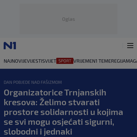
Oglas
NAJNOVIJE
VIJESTI
SVIJET
VRIJEME
N1 TEME
REGIJA
MAG
DAN POBJEDE NAD FAŠIZMOM
Organizatorice Trnjanskih
kresova: Želimo stvarati
prostore solidarnosti u kojima
se svi mogu osjećati sigurni,
slobodni i jednaki