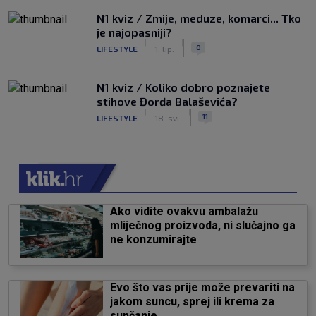
N1 kviz / Zmije, meduze, komarci... Tko
je najopasniji?
|
|
0
LIFESTYLE
1. lip.
N1 kviz / Koliko dobro poznajete
stihove Đorđa Balaševića?
|
|
11
LIFESTYLE
18. svi.
Ako vidite ovakvu ambalažu
mliječnog proizvoda, ni slučajno ga
ne konzumirajte
Evo što vas prije može prevariti na
jakom suncu, sprej ili krema za
sunčanje