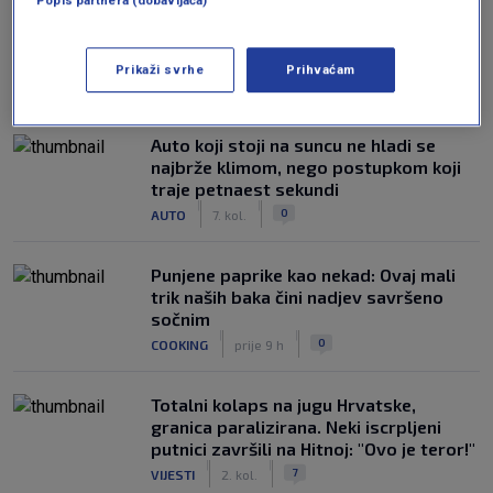
Prikaži svrhe
Prihvaćam
NAJČITANIJE
Auto koji stoji na suncu ne hladi se
najbrže klimom, nego postupkom koji
traje petnaest sekundi
|
|
0
AUTO
7. kol.
Punjene paprike kao nekad: Ovaj mali
trik naših baka čini nadjev savršeno
sočnim
|
|
0
COOKING
prije 9 h
Totalni kolaps na jugu Hrvatske,
granica paralizirana. Neki iscrpljeni
putnici završili na Hitnoj: "Ovo je teror!"
|
|
7
VIJESTI
2. kol.