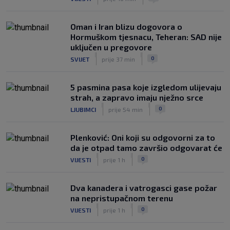
minutažu
|
SK
prije 3 h
Oman i Iran blizu dogovora o
Hormuškom tjesnacu, Teheran: SAD nije
uključen u pregovore
|
|
0
SVIJET
prije 37 min
5 pasmina pasa koje izgledom ulijevaju
strah, a zapravo imaju nježno srce
|
|
0
LJUBIMCI
prije 54 min
Plenković: Oni koji su odgovorni za to
da je otpad tamo završio odgovarat će
|
|
0
VIJESTI
prije 1 h
Dva kanadera i vatrogasci gase požar
na nepristupačnom terenu
|
|
0
VIJESTI
prije 1 h