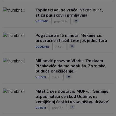
Toplinski val se vraća: Nakon bure,
stižu pljuskovi i grmljavina
|
|
0
VRIJEME
prije 12 h
Pogačice za 15 minuta: Mekane su,
prozračne i tražit ćete još jednu turu
|
|
0
COOKING
7. kol.
Milinović prozvao Vladu: "Pozivam
Plenkovića da me posluša. Za svako
buduće onečišćenje..."
|
|
9
VIJESTI
7. kol.
Miletić sve dostavio MUP-u: "Sumnjivi
otpad nalazi se i kod Udbine, na
zemljišnoj čestici u vlasništvu države"
|
|
0
VIJESTI
prije 7 h