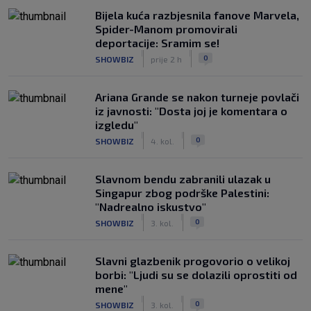
Bijela kuća razbjesnila fanove Marvela,
Spider-Manom promovirali
deportacije: Sramim se!
|
|
0
SHOWBIZ
prije 2 h
Ariana Grande se nakon turneje povlači
iz javnosti: "Dosta joj je komentara o
izgledu"
|
|
0
SHOWBIZ
4. kol.
Slavnom bendu zabranili ulazak u
Singapur zbog podrške Palestini:
"Nadrealno iskustvo"
|
|
0
SHOWBIZ
3. kol.
Slavni glazbenik progovorio o velikoj
borbi: "Ljudi su se dolazili oprostiti od
mene"
|
|
0
SHOWBIZ
3. kol.