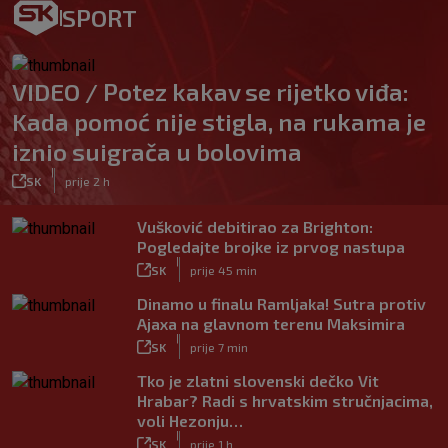
SPORT
VIDEO / Potez kakav se rijetko viđa:
Kada pomoć nije stigla, na rukama je
iznio suigrača u bolovima
|
SK
prije 2 h
Vušković debitirao za Brighton:
Pogledajte brojke iz prvog nastupa
|
SK
prije 45 min
Dinamo u finalu Ramljaka! Sutra protiv
Ajaxa na glavnom terenu Maksimira
|
SK
prije 7 min
Tko je zlatni slovenski dečko Vit
Hrabar? Radi s hrvatskim stručnjacima,
voli Hezonju…
|
SK
prije 1 h