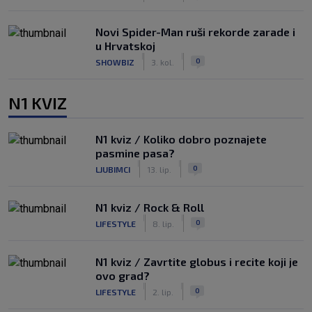
Novi Spider-Man ruši rekorde zarade i
u Hrvatskoj
|
|
0
SHOWBIZ
3. kol.
N1 KVIZ
N1 kviz / Koliko dobro poznajete
pasmine pasa?
|
|
0
LJUBIMCI
13. lip.
N1 kviz / Rock & Roll
|
|
0
LIFESTYLE
8. lip.
N1 kviz / Zavrtite globus i recite koji je
ovo grad?
|
|
0
LIFESTYLE
2. lip.