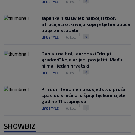
0
LIFESTYLE
6. kol.
Japanke nisu uvijek najbolji izbor:
Stručnjaci otkrivaju koja je ljetna obuća
bolja za stopala
|
|
0
LIFESTYLE
6. kol.
Ovo su najbolji europski "drugi
gradovi" koje vrijedi posjetiti. Među
njima i jedan hrvatski
|
|
0
LIFESTYLE
6. kol.
Prirodni fenomen u susjedstvu pruža
spas od vrućina, u špilji tijekom cijele
godine 11 stupnjeva
|
|
1
LIFESTYLE
6. kol.
SHOWBIZ