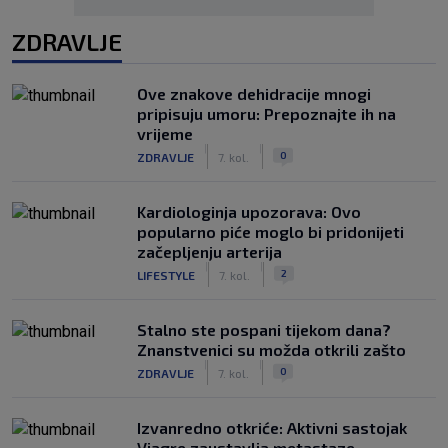
ZDRAVLJE
Ove znakove dehidracije mnogi
pripisuju umoru: Prepoznajte ih na
vrijeme
|
|
0
ZDRAVLJE
7. kol.
Kardiologinja upozorava: Ovo
popularno piće moglo bi pridonijeti
začepljenju arterija
|
|
2
LIFESTYLE
7. kol.
Stalno ste pospani tijekom dana?
Znanstvenici su možda otkrili zašto
|
|
0
ZDRAVLJE
7. kol.
Izvanredno otkriće: Aktivni sastojak
Viagre zaustavlja metastaze