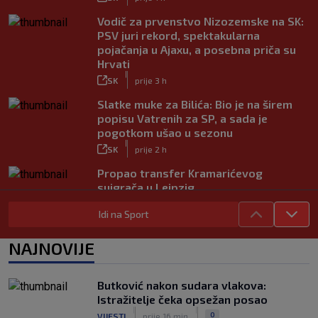
Vodič za prvenstvo Nizozemske na SK:
PSV juri rekord, spektakularna
pojačanja u Ajaxu, a posebna priča su
Hrvati
|
SK
prije 3 h
Slatke muke za Bilića: Bio je na širem
popisu Vatrenih za SP, a sada je
pogotkom ušao u sezonu
|
SK
prije 2 h
Propao transfer Kramarićevog
suigrača u Leipzig
|
SK
prije 1 h
Idi na Sport
Dinamov (potencijalni) suparnik u play-
offu Lige prvaka do pobjede u
NAJNOVIJE
dramatičnoj završnici
|
SK
prije 1 h
Butković nakon sudara vlakova:
Modrić se vraća u formu: U porazu
Istražitelje čeka opsežan posao
Milana protiv Chelseaja dobio veću
|
|
0
VIJESTI
prije 16 min