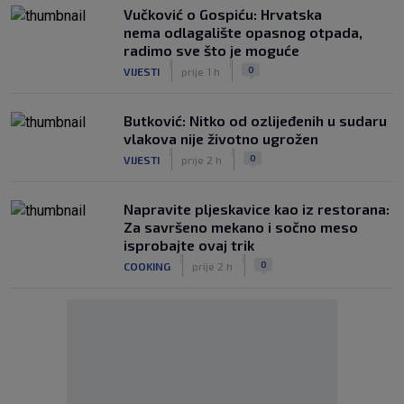
Vučković o Gospiću: Hrvatska
nema odlagalište opasnog otpada,
radimo sve što je moguće
|
|
0
VIJESTI
prije 1 h
Butković: Nitko od ozlijeđenih u sudaru
vlakova nije životno ugrožen
|
|
0
VIJESTI
prije 2 h
Napravite pljeskavice kao iz restorana:
Za savršeno mekano i sočno meso
isprobajte ovaj trik
|
|
0
COOKING
prije 2 h