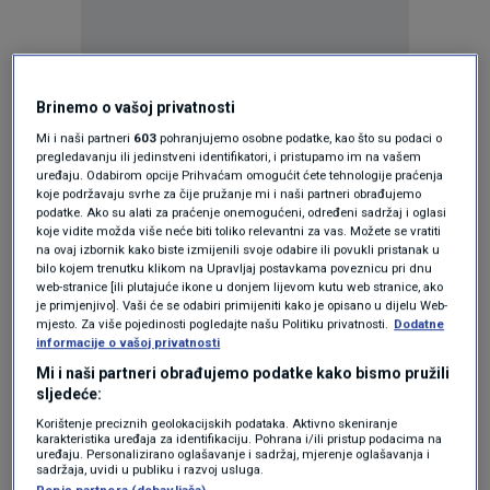
Brinemo o vašoj privatnosti
Oglas
Mi i naši partneri
603
pohranjujemo osobne podatke, kao što su podaci o
pregledavanju ili jedinstveni identifikatori, i pristupamo im na vašem
uređaju. Odabirom opcije Prihvaćam omogućit ćete tehnologije praćenja
koje podržavaju svrhe za čije pružanje mi i naši partneri obrađujemo
podatke. Ako su alati za praćenje onemogućeni, određeni sadržaj i oglasi
koje vidite možda više neće biti toliko relevantni za vas. Možete se vratiti
na ovaj izbornik kako biste izmijenili svoje odabire ili povukli pristanak u
bilo kojem trenutku klikom na Upravljaj postavkama poveznicu pri dnu
web-stranice [ili plutajuće ikone u donjem lijevom kutu web stranice, ako
je primjenjivo]. Vaši će se odabiri primijeniti kako je opisano u dijelu Web-
mjesto. Za više pojedinosti pogledajte našu Politiku privatnosti.
Dodatne
informacije o vašoj privatnosti
Mi i naši partneri obrađujemo podatke kako bismo pružili
sljedeće:
Oglas
Korištenje preciznih geolokacijskih podataka. Aktivno skeniranje
karakteristika uređaja za identifikaciju. Pohrana i/ili pristup podacima na
uređaju. Personalizirano oglašavanje i sadržaj, mjerenje oglašavanja i
sadržaja, uvidi u publiku i razvoj usluga.
Popis partnera (dobavljača)