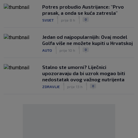
Potres probudio Austrijance: "Prvo
prasak, a onda se kuća zatresla"
|
|
0
SVIJET
prije 8 h
Jedan od najpopularnijih: Ovaj model
Golfa više ne možete kupiti u Hrvatskoj
|
|
0
AUTO
prije 10 h
Stalno ste umorni? Liječnici
upozoravaju da bi uzrok mogao biti
nedostatak ovog važnog nutrijenta
|
|
0
ZDRAVLJE
prije 13 h