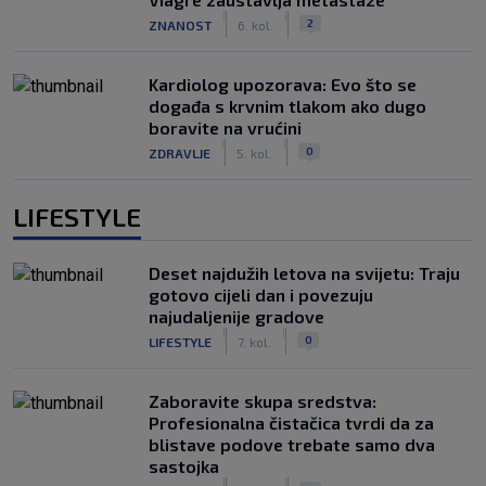
|
|
2
ZNANOST
6. kol.
Kardiolog upozorava: Evo što se
događa s krvnim tlakom ako dugo
boravite na vrućini
|
|
0
ZDRAVLJE
5. kol.
LIFESTYLE
Deset najdužih letova na svijetu: Traju
gotovo cijeli dan i povezuju
najudaljenije gradove
|
|
0
LIFESTYLE
7. kol.
Zaboravite skupa sredstva:
Profesionalna čistačica tvrdi da za
blistave podove trebate samo dva
sastojka
|
|