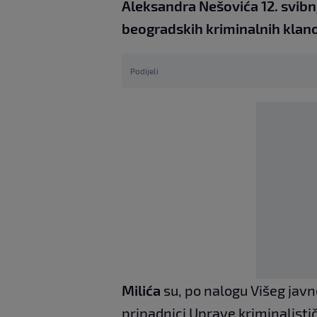
Aleksandra Nešovića 12. svibn
beogradskih kriminalnih klan
Podijeli
Milića
su, po nalogu Višeg javno
pripadnici Uprave kriminalistič