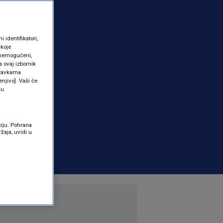
identifikatori,
 koje
 onemogućeni,
a ovaj izbornik
ostavkama
njivo]. Vaši će
ku
ciju. Pohrana
žaja, uvidi u