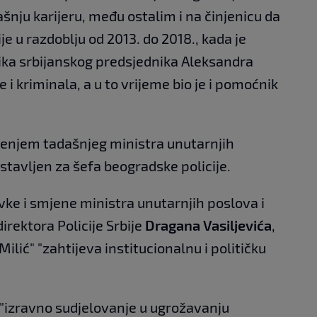
nju karijeru, među ostalim i na činjenicu da
je u razdoblju od 2013. do 2018., kada je
ika srbijanskog predsjednika Aleksandra
 i kriminala, a u to vrijeme bio je i pomoćnik
enjem tadašnjeg ministra unutarnjih
ostavljen za šefa beogradske policije.
vke i smjene ministra unutarnjih poslova i
 direktora Policije Srbije
Dragana Vasiljevića
,
Milić" "zahtijeva institucionalnu i političku
 "izravno sudjelovanje u ugrožavanju