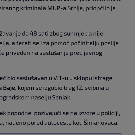
ziranog kriminala MUP-a Srbije, priopćilo je
žavanje do 48 sati zbog sumnje da nije
elja, a tereti se i za pomoć počinitelju poslije
 će priveden na saslušanje pred javnog
 već bio saslušavan u VJT-u u sklopu istrage
a Baje
, kojem se izgubio trag 12. svibnja u
ogradskom naselju Senjak.
tak popodne, pozivajući se na izvore u policiji,
ića, nađeno pored autoceste kod Šimanovaca.