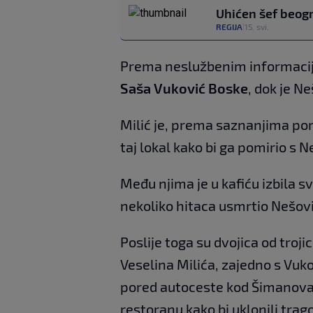
Uhićen šef beogr
REGIJA
15. svi.
|
Prema neslužbenim informacijam
Saša Vuković Boske
, dok je N
Milić je, prema saznanjima po
taj lokal kako bi ga pomirio s N
Među njima je u kafiću izbila s
nekoliko hitaca usmrtio Nešov
Poslije toga su dvojica od troji
Veselina Milića, zajedno s Vukov
pored autoceste kod Šimanovaca,
restoranu kako bi uklonili tra