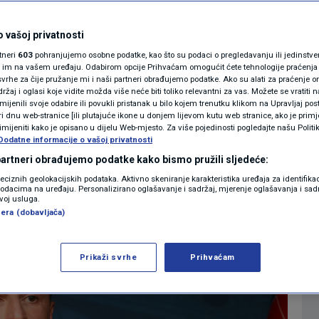
radske policije i
MAGAZIN
vjetnik. Stigli prvi
N1 KOMENTAR
 vašoj privatnosti
rtneri
603
pohranjujemo osobne podatke, kao što su podaci o pregledavanju ili jedinstveni 
KOLUMNE
o im na vašem uređaju. Odabirom opcije Prihvaćam omogućit ćete tehnologije praćenja
vrhe za čije pružanje mi i naši partneri obrađujemo podatke. Ako su alati za praćenje
žaj i oglasi koje vidite možda više neće biti toliko relevantni za vas. Možete se vratiti n
N1(DIS)INFO
zmijenili svoje odabire ili povukli pristanak u bilo kojem trenutku klikom na Upravljaj p
GIJA
i dnu web-stranice [ili plutajuće ikone u donjem lijevom kutu web stranice, ako je primje
KLIMATSKE PROMJENE
rimijeniti kako je opisano u dijelu Web-mjesto. Za više pojedinosti pogledajte našu Politi
Dodatne informacije o vašoj privatnosti
FOTO
 partneri obrađujemo podatke kako bismo pružili sljedeće:
Više
reciznih geolokacijskih podataka. Aktivno skeniranje karakteristika uređaja za identifika
p podacima na uređaju. Personalizirano oglašavanje i sadržaj, mjerenje oglašavanja i sadr
VIDEO
zvoj usluga.
era (dobavljača)
Prikaži svrhe
Prihvaćam