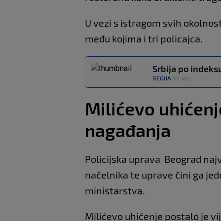
U vezi s istragom svih okolnos
među kojima i tri policajca.
Srbija po indeksu
REGIJA
10. velj.
|
Milićevo uhićenj
nagađanja
Policijska uprava Beograd najv
načelnika te uprave čini ga je
ministarstva.
Milićevo uhićenje postalo je vi