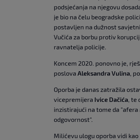
podsjećanja na njegovu dosadaš
je bio na čelu beogradske polici
postavljen na dužnost savjetn
Vučića za borbu protiv korupcije
ravnatelja policije.
Koncem 2020. ponovno je, rješ
poslova
Aleksandra Vulina
, p
Oporba je danas zatražila osta
vicepremijera
Ivice Dačića
, te
inzistirajući na tome da "afera 
odgovornost".
Milićevu ulogu oporba vidi kao