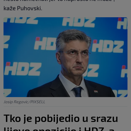
kaže Puhovski.
Josip Regovic/PIXSELL
Tko je pobijedio u srazu
lijeve opozicije i HDZ-a