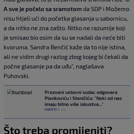
A sve je počelo sa sramotom
da SDP i Možemo
nisu htjeli ući do početka glasanja u sabornicu,
a da nitko ne zna zašto. Nitko ne razumije koji
je smisao bio osim da su se nadali da neće biti
kvoruma. Sandra Benčić kaže da to nije istina,
ali ne vidim drugi razlog zbog kojeg bi čekali da
počne glasanje pa da uđu", naglašava
Puhovski.
Prozvani ustavni sudac odgovara
Plenkoviću i Staničiću: "Neki od nas
imaju bitno više iskustva..."
VIJESTI
8. svi.
|
Što treba promijeniti?