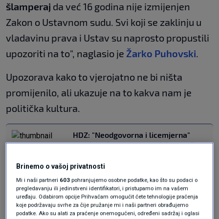
šlamperaj
da već 16 godina nije izmijenjen
Zakon o Ustavnom sudu. Svi koji se zaklinju u
vladavinu prava i Ustav su naprosto propustili
upozoriti na to", naglasio je
Žarko Puhovski
.
Upozorava kako to vjerojatno ne bi ništa
promijenilo, ali ukazuje na to kakva nam je
politička kultura.
HDZ: "Neodgovorna i licemjerna"
oporba odgovorna za neizbor trojice
ustavnih sudaca
VIJESTI
15. svi.
|
Brinemo o vašoj privatnosti
Burno u sabornici zbog ustavnih
Mi i naši partneri
603
pohranjujemo osobne podatke, kao što su podaci o
sudaca, optužbe "frcale" na sve
pregledavanju ili jedinstveni identifikatori, i pristupamo im na vašem
strane
uređaju. Odabirom opcije Prihvaćam omogućit ćete tehnologije praćenja
VIJESTI
15. svi.
koje podržavaju svrhe za čije pružanje mi i naši partneri obrađujemo
|
podatke. Ako su alati za praćenje onemogućeni, određeni sadržaj i oglasi