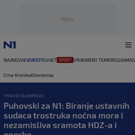
Oglas
NAJNOVIJE
VIJESTI
SVIJET
VRIJEME
N1 TEME
REGIJA
MAG
Crna Kronika
Ekonomija
"PRAVNI ŠLAMPERAJ"
Puhovski za N1: Biranje ustavnih
sudaca trostruka noćna mora i
nezamisliva sramota HDZ-a i
oporbe