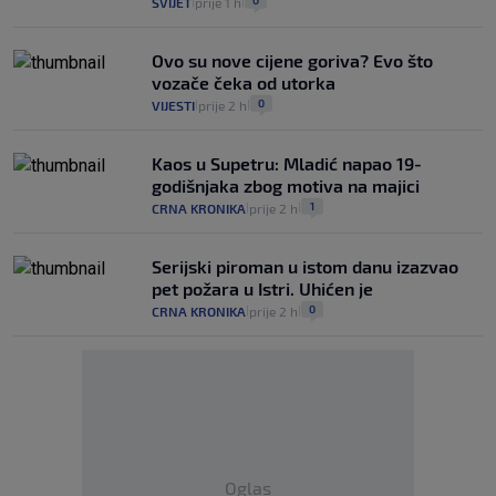
SVIJET
prije 1 h
|
|
Ovo su nove cijene goriva? Evo što
vozače čeka od utorka
0
VIJESTI
prije 2 h
|
|
Kaos u Supetru: Mladić napao 19-
godišnjaka zbog motiva na majici
1
CRNA KRONIKA
prije 2 h
|
|
Serijski piroman u istom danu izazvao
pet požara u Istri. Uhićen je
0
CRNA KRONIKA
prije 2 h
|
|
Oglas