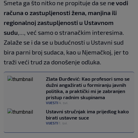
Smeta ga što nitko ne propituje da se n
e vodi
računa o zastupljenosti žena, manjina ili
regionalnoj zastupljenosti u Ustavnom
sudu
,..., već samo o stranačkim interesima.
Zalaže se i da se u budućnosti u Ustavni sud
bira parni broj sudaca, kao u Njemačkoj, jer to
traži veći trud za donošenje odluka.
Zlata Đurđević: Kao profesori smo se
dužni angažirati u formiranju javnih
politika, a praktički mi je zabranjen
pristup radnim skupinama
VIJESTI
4. svi.
|
Ustavni stručnjak ima prijedlog kako
birati ustavne suce
VIJESTI
1. svi.
|