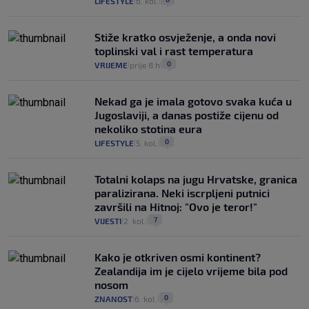
LIFESTYLE
6. kol.
|
|
Stiže kratko osvježenje, a onda novi
toplinski val i rast temperatura
0
VRIJEME
prije 8 h
|
|
Nekad ga je imala gotovo svaka kuća u
Jugoslaviji, a danas postiže cijenu od
nekoliko stotina eura
0
LIFESTYLE
5. kol.
|
|
Totalni kolaps na jugu Hrvatske, granica
paralizirana. Neki iscrpljeni putnici
završili na Hitnoj: "Ovo je teror!"
7
VIJESTI
2. kol.
|
|
Kako je otkriven osmi kontinent?
Zealandija im je cijelo vrijeme bila pod
nosom
0
ZNANOST
6. kol.
|
|