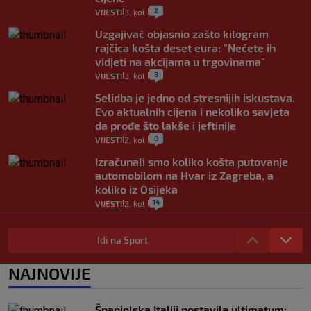
2
VIJESTI
3. kol.
|
|
Uzgajivač objasnio zašto kilogram
rajčica košta deset eura: "Nećete ih
vidjeti na akcijama u trgovinama"
8
VIJESTI
3. kol.
|
|
Selidba je jedno od stresnijih iskustava.
Evo aktualnih cijena i nekoliko savjeta
da prođe što lakše i jeftinije
0
VIJESTI
2. kol.
|
|
Izračunali smo koliko košta putovanje
automobilom na Hvar iz Zagreba, a
koliko iz Osijeka
14
VIJESTI
2. kol.
|
|
"Kći je otišla na more, a zaboravila
zdravstvenu iskaznicu". Kakva su prava
Idi na Sport
pacijenata izvan mjesta prebivališta?
1
VIJESTI
1. kol.
NAJNOVIJE
|
|
Kako spriječiti nasilje? "Tako da glavni
junaci naših priča budu oni koji pomažu,
Španjolska Italiji postavila ultimatum: