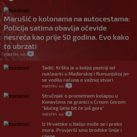
Marušić o kolonama na autocestama:
Policija satima obavlja očevide
nesreća kao prije 50 godina. Evo kako
to ubrzati
6
VIJESTI
4. kol.
|
|
Tadić: Krško je u boljoj poziciji od
nuklearki u Mađarskoj i Rumunjskoj jer
se vodilo računa o važnoj stvari
5
VIJESTI
4. kol.
|
|
Stručnjak o prometnom kolapsu u
Konavlima na granici s Crnom Gorom:
"Idućeg ljeta bit će još gore"
3
VIJESTI
4. kol.
|
|
Iz Hrvatske u Italiju može se i preko
mora. Provjerili smo brodske linije i
cijene