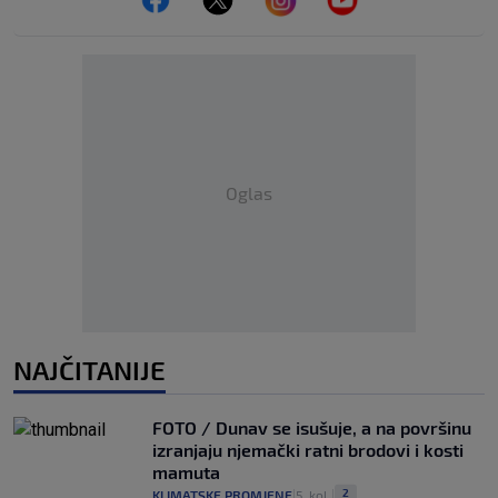
Oglas
NAJČITANIJE
FOTO / Dunav se isušuje, a na površinu
izranjaju njemački ratni brodovi i kosti
mamuta
2
KLIMATSKE PROMJENE
5. kol.
|
|