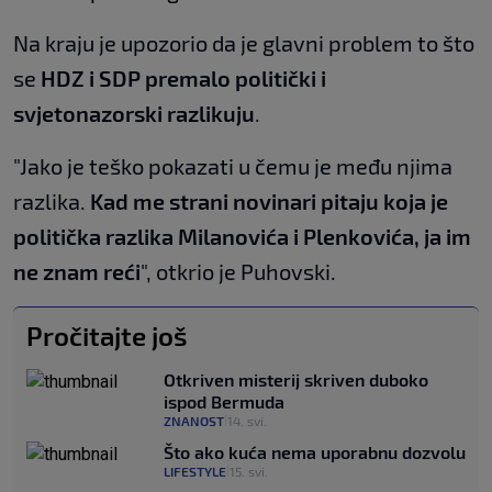
Na kraju je upozorio da je glavni problem to što
se
HDZ i SDP premalo politički i
svjetonazorski razlikuju
.
"Jako je teško pokazati u čemu je među njima
razlika.
Kad me strani novinari pitaju koja je
politička razlika Milanovića i Plenkovića, ja im
ne znam reći
", otkrio je Puhovski.
Pročitajte još
Otkriven misterij skriven duboko
ispod Bermuda
ZNANOST
14. svi.
|
Što ako kuća nema uporabnu dozvolu
LIFESTYLE
15. svi.
|