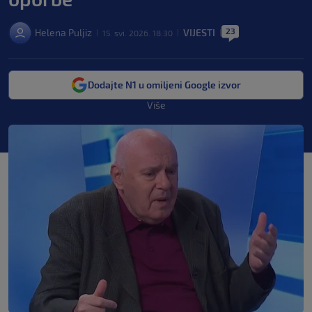
23
Helena Puljiz
VIJESTI
15. svi. 2026. 18:30
|
|
|
Dodajte N1 u omiljeni Google izvor
Više