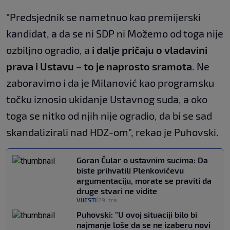
"Predsjednik se nametnuo kao premijerski
kandidat, a da se ni SDP ni Možemo od toga nije
ozbiljno ogradio, a
i dalje pričaju o vladavini
prava i Ustavu – to je naprosto sramota
. Ne
zaboravimo i da je Milanović kao programsku
točku iznosio ukidanje Ustavnog suda, a oko
toga se nitko od njih nije ogradio, da bi se sad
skandalizirali nad HDZ-om", rekao je Puhovski.
Goran Čular o ustavnim sucima: Da
biste prihvatili Plenkovićevu
argumentaciju, morate se praviti da
druge stvari ne vidite
VIJESTI
29. tra.
|
Puhovski: "U ovoj situaciji bilo bi
najmanje loše da se ne izaberu novi