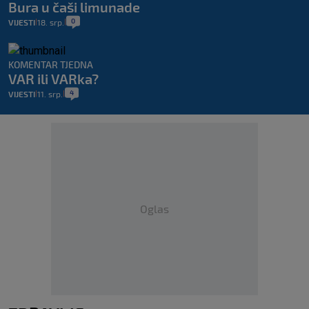
Bura u čaši limunade
0
VIJESTI
18. srp.
|
|
KOMENTAR TJEDNA
VAR ili VARka?
4
VIJESTI
11. srp.
|
|
Oglas