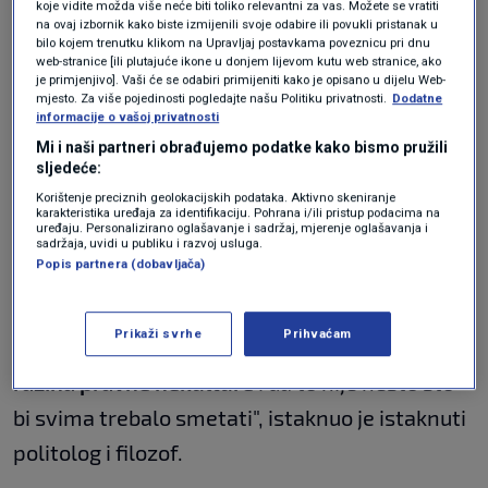
koje vidite možda više neće biti toliko relevantni za vas. Možete se vratiti
na ovaj izbornik kako biste izmijenili svoje odabire ili povukli pristanak u
"Pravni šlamperaj"
bilo kojem trenutku klikom na Upravljaj postavkama poveznicu pri dnu
web-stranice [ili plutajuće ikone u donjem lijevom kutu web stranice, ako
je primjenjivo]. Vaši će se odabiri primijeniti kako je opisano u dijelu Web-
"Pravna kuktura bi podrazumijevala da se
mjesto. Za više pojedinosti pogledajte našu Politiku privatnosti.
Dodatne
informacije o vašoj privatnosti
upozori na pravni šlamperaj. Da ne govorim o
Mi i naši partneri obrađujemo podatke kako bismo pružili
sljedeće:
tomu da je Hrvatska jedina država na svijetu
Korištenje preciznih geolokacijskih podataka. Aktivno skeniranje
koja ima dva službena teksta Ustava – jedan u
karakteristika uređaja za identifikaciju. Pohrana i/ili pristup podacima na
uređaju. Personalizirano oglašavanje i sadržaj, mjerenje oglašavanja i
verziji Ustavnog suda i drugi u verziji saborskog
sadržaja, uvidi u publiku i razvoj usluga.
Popis partnera (dobavljača)
Odbora za Ustav, Poslovnik i politički sustav.
Od 80. članka se ta dva teksta Ustava razlikuju
Prikaži svrhe
Prihvaćam
u brojevima.
Iz helikoptera se vidi visoka
razina pravne nekulture
i da to nije nešto što
bi svima trebalo smetati", istaknuo je istaknuti
politolog i filozof.