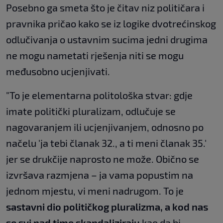
Posebno ga smeta što je čitav niz političara i
pravnika pričao kako se iz logike dvotrećinskog
odlučivanja o ustavnim sucima jedni drugima
ne mogu nametati rješenja niti se mogu
međusobno ucjenjivati.
"To je elementarna politološka stvar: gdje
imate politički pluralizam, odlučuje se
nagovaranjem ili ucjenjivanjem, odnosno po
načelu 'ja tebi članak 32., a ti meni članak 35.'
jer se drukčije naprosto ne može. Obično se
izvršava razmjena – ja vama popustim na
jednom mjestu, vi meni nadrugom. To je
sastavni dio političkog pluralizma, a kod nas
se svi nad time skandaliziraju
kao da bi