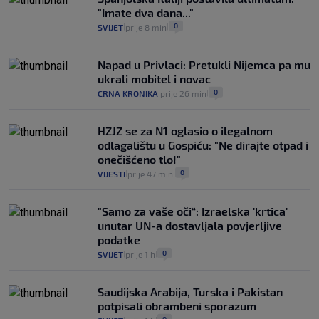
a ne oni koji su pobijedili nekoga"
"Imate dva dana..."
2
VIJESTI
30. srp.
|
|
0
SVIJET
prije 8 min
|
|
Napad u Privlaci: Pretukli Nijemca pa mu
ukrali mobitel i novac
0
CRNA KRONIKA
prije 26 min
|
|
HZJZ se za N1 oglasio o ilegalnom
odlagalištu u Gospiću: "Ne dirajte otpad i
onečišćeno tlo!"
0
VIJESTI
prije 47 min
|
|
"Samo za vaše oči“: Izraelska 'krtica'
unutar UN-a dostavljala povjerljive
podatke
0
SVIJET
prije 1 h
|
|
Saudijska Arabija, Turska i Pakistan
potpisali obrambeni sporazum
0