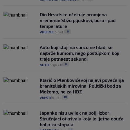
Dio Hrvatske očekuje promjena
vremena: Stižu pljuskovi, bura i pad
temperature
0
VRIJEME
6. kol.
|
|
Auto koji stoji na suncu ne hladi se
najbrže klimom, nego postupkom koji
traje petnaest sekundi
0
AUTO
prije 7 h
|
|
Klarić o Plenkovićevoj najavi povećanja
braniteljskih mirovina: Politički bod za
Možemo, ne za HDZ
18
VIJESTI
6. kol.
|
|
Japanke nisu uvijek najbolji izbor:
Stručnjaci otkrivaju koja je ljetna obuća
bolja za stopala
0