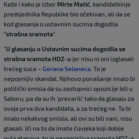
Kaže i kako je izbor
Mirte Matić
, kandidatkinje
predsjednika Republike bio očekivan, ali da se
kod glasanja o ustavnim sucima dogodila
"strašna sramota"
.
"
U glasanju o Ustavnim sucima dogodila se
strašna sramota HDZ-u
jer nisu ni oni izglasali
trećeg suca –
Gorana Selaneca
. To je
nepojmljiv skandal. Njihovo ponašanje imalo bi
politički smisla da su zastupnici opozicije bili u
Saboru, pa da su ih 'prevarili' tako da glasaju za
svoja prva dva kandidata, a za trećeg ne. To bi
imalo nekakvog smisla, ali ovi su bili vani, nisu
glasali. Ići na to da imate čovjeka koji dobije
nula glasova, to je nezamisliva sramota HDZ-a.