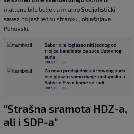
maltene bilo bolje da imamo
Socijalistički
savez
, to jest jednu stranku", objašnjava
Puhovski.
Sabor nije izglasao niti jednog od
trojice kandidata za suce Ustavnog
suda
VIJESTI
15. svi.
|
Za novu predsjednicu Vrhovnog suda
nije glasalo samo dvoje zastupnika u
Saboru: Evo o kome se radi
VIJESTI
15. svi.
|
"Strašna sramota HDZ-a,
ali i SDP-a"