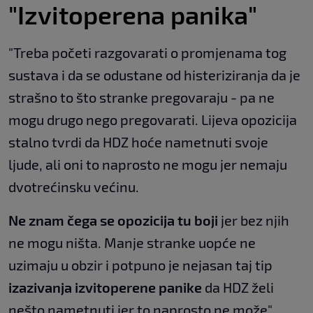
"Izvitoperena panika"
"Treba početi razgovarati o promjenama tog
sustava i da se odustane od histeriziranja da je
strašno to što stranke pregovaraju - pa ne
mogu drugo nego pregovarati. Lijeva opozicija
stalno tvrdi da HDZ hoće nametnuti svoje
ljude, ali oni to naprosto ne mogu jer nemaju
dvotrećinsku većinu.
Ne znam čega se opozicija tu boji
jer bez njih
ne mogu ništa. Manje stranke uopće ne
uzimaju u obzir i potpuno je nejasan taj tip
izazivanja izvitoperene panike
da HDZ želi
nešto nametnuti jer to naprosto ne može",