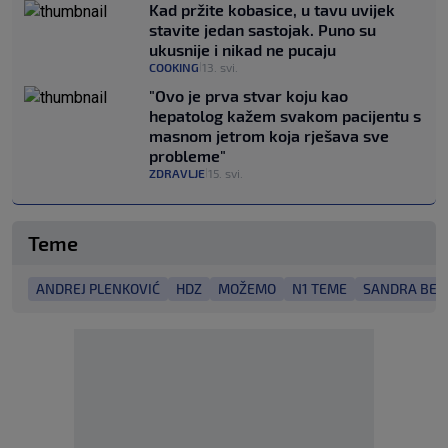
Kad pržite kobasice, u tavu uvijek
stavite jedan sastojak. Puno su
ukusnije i nikad ne pucaju
COOKING
13. svi.
|
"Ovo je prva stvar koju kao
hepatolog kažem svakom pacijentu s
masnom jetrom koja rješava sve
probleme"
ZDRAVLJE
15. svi.
|
Teme
ANDREJ PLENKOVIĆ
HDZ
MOŽEMO
N1 TEME
SANDRA BEN