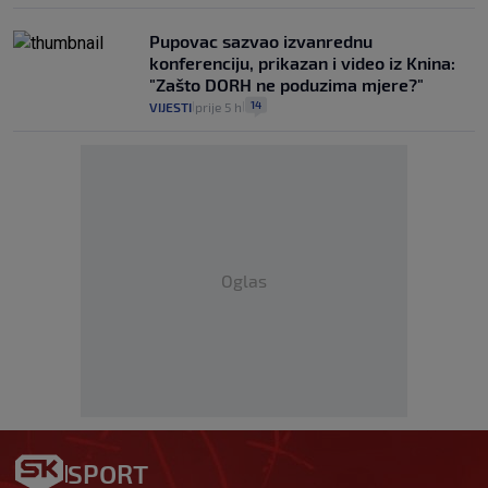
Pupovac sazvao izvanrednu
konferenciju, prikazan i video iz Knina:
"Zašto DORH ne poduzima mjere?"
14
VIJESTI
prije 5 h
|
|
Oglas
SPORT