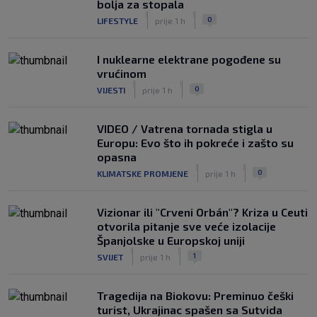
bolja za stopala
|
|
0
LIFESTYLE
prije 1 h
I nuklearne elektrane pogođene su
vrućinom
|
|
0
VIJESTI
prije 1 h
VIDEO / Vatrena tornada stigla u
Europu: Evo što ih pokreće i zašto su
opasna
|
|
0
KLIMATSKE PROMJENE
prije 1 h
Vizionar ili "Crveni Orbán"? Kriza u Ceuti
otvorila pitanje sve veće izolacije
Španjolske u Europskoj uniji
|
|
1
SVIJET
prije 1 h
Tragedija na Biokovu: Preminuo češki
turist, Ukrajinac spašen sa Sutvida