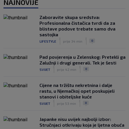
NAJNOVIJE
|
SK
prije 1 h
Zaboravite skupa sredstva:
Profesionalna čistačica tvrdi da za
blistave podove trebate samo dva
sastojka
|
|
0
LIFESTYLE
prije 34 min
Pad povjerenja u Zelenskog: Pretekli ga
Zalužnji i drugi generali. Tek je šesti
|
|
0
SVIJET
prije 42 min
Cijene na tržištu nekretnina i dalje
rastu, u Njemačkoj opet poskupjeli
stanovi i obiteljske kuće
|
|
0
SVIJET
prije 53 min
Japanke nisu uvijek najbolji izbor:
Stručnjaci otkrivaju koja je ljetna obuća