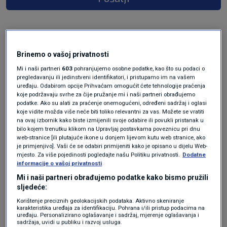
Brinemo o vašoj privatnosti
Mi i naši partneri
603
pohranjujemo osobne podatke, kao što su podaci o
pregledavanju ili jedinstveni identifikatori, i pristupamo im na vašem
uređaju. Odabirom opcije Prihvaćam omogućit ćete tehnologije praćenja
koje podržavaju svrhe za čije pružanje mi i naši partneri obrađujemo
podatke. Ako su alati za praćenje onemogućeni, određeni sadržaj i oglasi
Oglas
koje vidite možda više neće biti toliko relevantni za vas. Možete se vratiti
na ovaj izbornik kako biste izmijenili svoje odabire ili povukli pristanak u
bilo kojem trenutku klikom na Upravljaj postavkama poveznicu pri dnu
web-stranice [ili plutajuće ikone u donjem lijevom kutu web stranice, ako
je primjenjivo]. Vaši će se odabiri primijeniti kako je opisano u dijelu Web-
mjesto. Za više pojedinosti pogledajte našu Politiku privatnosti.
Dodatne
informacije o vašoj privatnosti
Mi i naši partneri obrađujemo podatke kako bismo pružili
sljedeće:
Korištenje preciznih geolokacijskih podataka. Aktivno skeniranje
karakteristika uređaja za identifikaciju. Pohrana i/ili pristup podacima na
uređaju. Personalizirano oglašavanje i sadržaj, mjerenje oglašavanja i
sadržaja, uvidi u publiku i razvoj usluga.