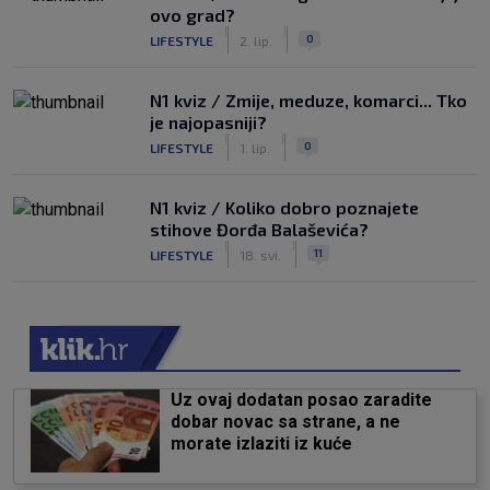
ovo grad?
|
|
0
LIFESTYLE
2. lip.
N1 kviz / Zmije, meduze, komarci... Tko
je najopasniji?
|
|
0
LIFESTYLE
1. lip.
N1 kviz / Koliko dobro poznajete
stihove Đorđa Balaševića?
|
|
11
LIFESTYLE
18. svi.
Uz ovaj dodatan posao zaradite
dobar novac sa strane, a ne
morate izlaziti iz kuće