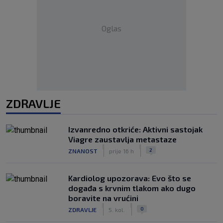
Oglas
ZDRAVLJE
Izvanredno otkriće: Aktivni sastojak
Viagre zaustavlja metastaze
|
|
2
ZNANOST
prije 16 h
Kardiolog upozorava: Evo što se
događa s krvnim tlakom ako dugo
boravite na vrućini
|
|
0
ZDRAVLJE
5. kol.