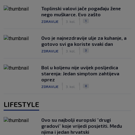
Toplinski valovi jače pogađaju žene
nego muškarce. Evo zašto
|
|
1
ZDRAVLJE
3. kol.
Ovo je najnezdravije ulje za kuhanje, a
gotovo svi ga koriste svaki dan
|
|
3
ZDRAVLJE
3. kol.
Bol u koljenu nije uvijek posljedica
starenja: Jedan simptom zahtijeva
oprez
|
|
0
ZDRAVLJE
3. kol.
LIFESTYLE
Ovo su najbolji europski "drugi
gradovi" koje vrijedi posjetiti. Među
njima i jedan hrvatski