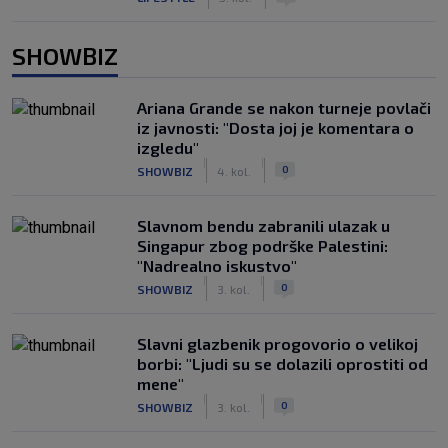
SHOWBIZ
Ariana Grande se nakon turneje povlači
iz javnosti: "Dosta joj je komentara o
izgledu"
|
|
0
SHOWBIZ
4. kol.
Slavnom bendu zabranili ulazak u
Singapur zbog podrške Palestini:
"Nadrealno iskustvo"
|
|
0
SHOWBIZ
3. kol.
Slavni glazbenik progovorio o velikoj
borbi: "Ljudi su se dolazili oprostiti od
mene"
|
|
0
SHOWBIZ
3. kol.