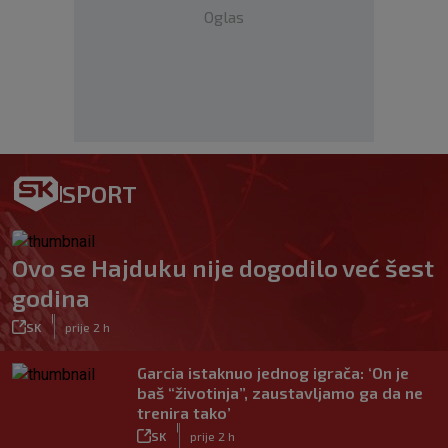
Oglas
SPORT
Ovo se Hajduku nije dogodilo već šest
godina
|
SK
prije 2 h
Garcia istaknuo jednog igrača: ‘On je
baš “životinja”, zaustavljamo ga da ne
trenira tako’
|
SK
prije 2 h