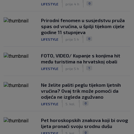
|
|
0
LIFESTYLE
prije 4 h
Prirodni fenomen u susjedstvu pruža
spas od vrućina, u špilji tijekom cijele
godine 11 stupnjeva
|
|
0
LIFESTYLE
prije 5 h
FOTO, VIDEO/ Kupanje s konjima hit
među turistima na hrvatskoj obali
|
|
1
LIFESTYLE
prije 5 h
Ne želite paliti peglu tijekom ljetnih
vrućina? Ovaj trik može pomoći da
odjeća ne izgleda zgužvano
|
|
0
LIFESTYLE
5. kol.
Pet horoskopskih znakova koji bi ovog
ljeta pronaći svoju srodnu dušu
|
|
0
LIFESTYLE
5. kol.