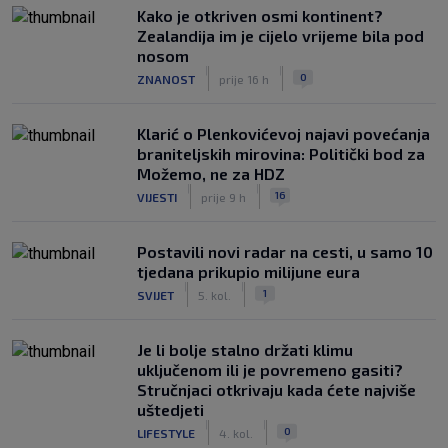
Kako je otkriven osmi kontinent?
Zealandija im je cijelo vrijeme bila pod
nosom
|
|
0
ZNANOST
prije 16 h
Klarić o Plenkovićevoj najavi povećanja
braniteljskih mirovina: Politički bod za
Možemo, ne za HDZ
|
|
16
VIJESTI
prije 9 h
Postavili novi radar na cesti, u samo 10
tjedana prikupio milijune eura
|
|
1
SVIJET
5. kol.
Je li bolje stalno držati klimu
uključenom ili je povremeno gasiti?
Stručnjaci otkrivaju kada ćete najviše
uštedjeti
|
|
0
LIFESTYLE
4. kol.