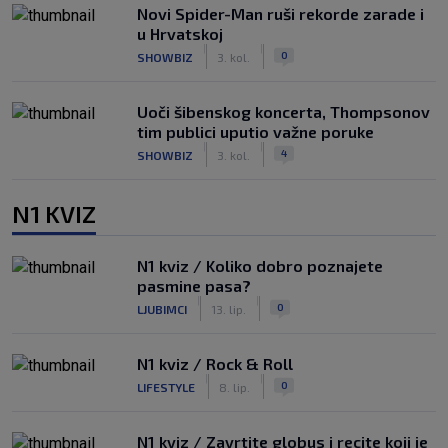
Novi Spider-Man ruši rekorde zarade i
u Hrvatskoj
|
|
0
SHOWBIZ
3. kol.
Uoči šibenskog koncerta, Thompsonov
tim publici uputio važne poruke
|
|
4
SHOWBIZ
3. kol.
N1 KVIZ
N1 kviz / Koliko dobro poznajete
pasmine pasa?
|
|
0
LJUBIMCI
13. lip.
N1 kviz / Rock & Roll
|
|
0
LIFESTYLE
8. lip.
N1 kviz / Zavrtite globus i recite koji je