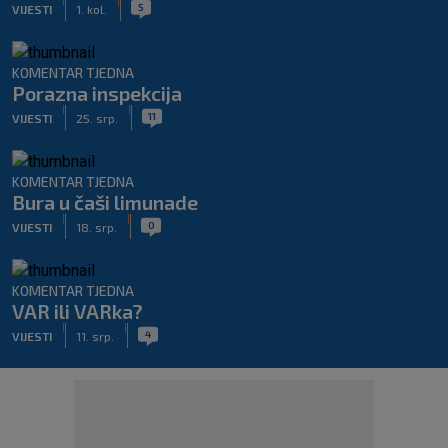
|
|
5
VIJESTI
1. kol.
KOMENTAR TJEDNA
Porazna inspekcija
|
|
11
VIJESTI
25. srp.
KOMENTAR TJEDNA
Bura u čaši limunade
|
|
0
VIJESTI
18. srp.
KOMENTAR TJEDNA
VAR ili VARka?
|
|
4
VIJESTI
11. srp.