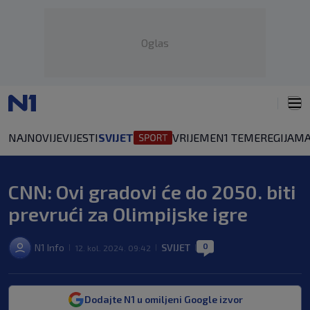
Oglas
NAJNOVIJE
VIJESTI
SVIJET
VRIJEME
N1 TEME
REGIJA
MA
CNN: Ovi gradovi će do 2050. biti
prevrući za Olimpijske igre
0
N1 Info
SVIJET
12. kol. 2024. 09:42
|
|
|
Dodajte N1 u omiljeni Google izvor