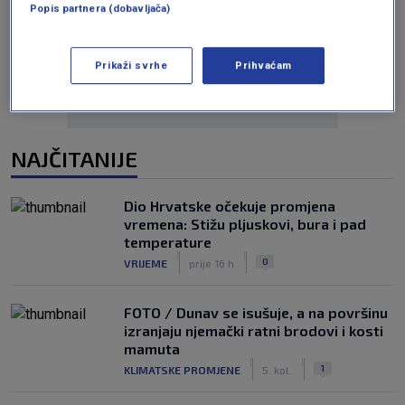
Popis partnera (dobavljača)
Oglas
Prikaži svrhe
Prihvaćam
NAJČITANIJE
Dio Hrvatske očekuje promjena
vremena: Stižu pljuskovi, bura i pad
temperature
|
|
0
VRIJEME
prije 16 h
FOTO / Dunav se isušuje, a na površinu
izranjaju njemački ratni brodovi i kosti
mamuta
|
|
1
KLIMATSKE PROMJENE
5. kol.