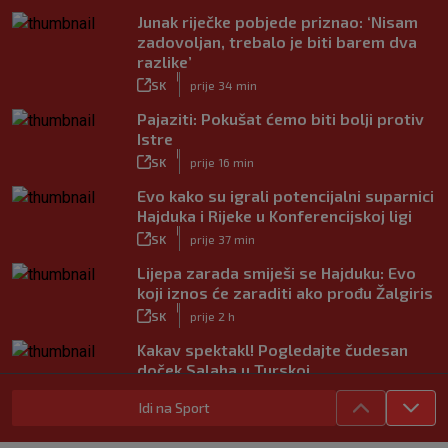
Junak riječke pobjede priznao: ‘Nisam
zadovoljan, trebalo je biti barem dva
razlike’
|
SK
prije 34 min
Pajaziti: Pokušat ćemo biti bolji protiv
Istre
|
SK
prije 16 min
Evo kako su igrali potencijalni suparnici
Hajduka i Rijeke u Konferencijskoj ligi
|
SK
prije 37 min
Lijepa zarada smiješi se Hajduku: Evo
koji iznos će zaraditi ako prođu Žalgiris
|
SK
prije 2 h
Kakav spektakl! Pogledajte čudesan
doček Salaha u Turskoj
|
SK
prije 1 h
Idi na Sport
Neočekivani problemi za Dinamo:
Mišićeva zamjena zapela u Beogradu