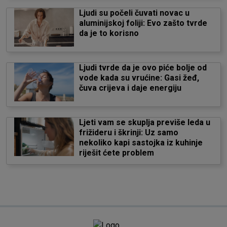
Ljudi su počeli čuvati novac u
aluminijskoj foliji: Evo zašto tvrde
da je to korisno
Ljudi tvrde da je ovo piće bolje od
vode kada su vrućine: Gasi žeđ,
čuva crijeva i daje energiju
Ljeti vam se skuplja previše leda u
frižideru i škrinji: Uz samo
nekoliko kapi sastojka iz kuhinje
riješit ćete problem