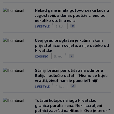
Nekad ga je imala gotovo svaka kuća u
Jugoslaviji, a danas postiže cijenu od
nekoliko stotina eura
|
|
0
LIFESTYLE
5. kol.
Ovaj grad proglašen je kulinarskom
prijestolnicom svijeta, a nije daleko od
Hrvatske
|
|
0
COOKING
5. kol.
Stariji bračni par otišao na odmor u
Italiju i odlučio ostati: "Nismo se htjeli
vratiti, život nam je puno jeftiniji"
|
|
2
LIFESTYLE
4. kol.
Totalni kolaps na jugu Hrvatske,
granica paralizirana. Neki iscrpljeni
putnici završili na Hitnoj: "Ovo je teror!"