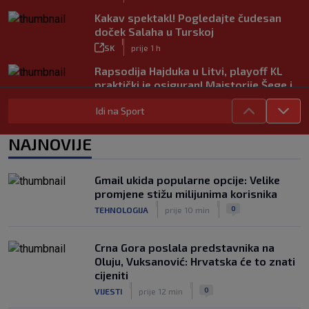
Kakav spektakl! Pogledajte čudesan
doček Salaha u Turskoj
|
SK
prije 1 h
Rapsodija Hajduka u Litvi, playoff KL
praktički je osiguran! Majstorije Šege i
Pajazitija
Idi na Sport
|
SK
prije 6 h
Neočekivani problemi za Dinamo:
NAJNOVIJE
Mišićeva zamjena zapela u Beogradu
|
SK
prije 1 h
Gmail ukida popularne opcije: Velike
Rijeka u Finsku nosi minimalnu
promjene stižu milijunima korisnika
prednost, bivši vratar Dinama spriječio
|
|
0
TEHNOLOGIJA
prije 10 min
veću razliku
|
SK
prije 2 h
Crna Gora poslala predstavnika na
Oluju, Vuksanović: Hrvatska će to znati
cijeniti
|
|
0
VIJESTI
prije 12 min