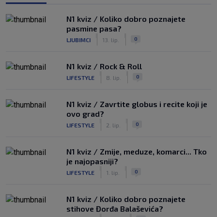
N1 kviz / Koliko dobro poznajete
pasmine pasa?
|
|
0
LJUBIMCI
13. lip.
N1 kviz / Rock & Roll
|
|
0
LIFESTYLE
8. lip.
N1 kviz / Zavrtite globus i recite koji je
ovo grad?
|
|
0
LIFESTYLE
2. lip.
N1 kviz / Zmije, meduze, komarci... Tko
je najopasniji?
|
|
0
LIFESTYLE
1. lip.
N1 kviz / Koliko dobro poznajete
stihove Đorđa Balaševića?
|
|