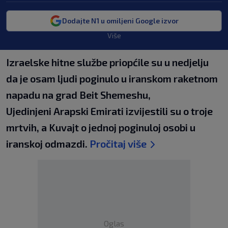
Dodajte N1 u omiljeni Google izvor
Više
Izraelske hitne službe priopćile su u nedjelju
da je osam ljudi poginulo u iranskom raketnom
napadu na grad Beit Shemeshu,
Ujedinjeni Arapski Emirati izvijestili su o troje
mrtvih, a Kuvajt o jednoj poginuloj osobi u
iranskoj odmazdi.
Pročitaj više
Oglas