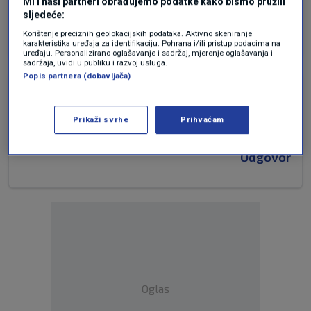
napadaju i onih koji se brane!
Mi i naši partneri obrađujemo podatke kako bismo pružili
sljedeće:
Odgovor
Korištenje preciznih geolokacijskih podataka. Aktivno skeniranje
karakteristika uređaja za identifikaciju. Pohrana i/ili pristup podacima na
uređaju. Personalizirano oglašavanje i sadržaj, mjerenje oglašavanja i
sadržaja, uvidi u publiku i razvoj usluga.
Popis partnera (dobavljača)
prije 6 mjeseci
Mikula Mali
Prikaži svrhe
Prihvaćam
Premalo. Iranci su nesposobniji od Rusa.
Odgovor
Oglas