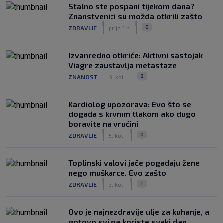
Stalno ste pospani tijekom dana?
Znanstvenici su možda otkrili zašto
|
|
0
ZDRAVLJE
prije 1 h
Izvanredno otkriće: Aktivni sastojak
Viagre zaustavlja metastaze
|
|
2
ZNANOST
6. kol.
Kardiolog upozorava: Evo što se
događa s krvnim tlakom ako dugo
boravite na vrućini
|
|
0
ZDRAVLJE
5. kol.
Toplinski valovi jače pogađaju žene
nego muškarce. Evo zašto
|
|
1
ZDRAVLJE
3. kol.
Ovo je najnezdravije ulje za kuhanje, a
gotovo svi ga koriste svaki dan