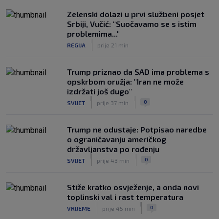
Zelenski dolazi u prvi službeni posjet
Srbiji, Vučić: "Suočavamo se s istim
problemima..."
|
REGIJA
prije 21 min
Trump priznao da SAD ima problema s
opskrbom oružja: "Iran ne može
izdržati još dugo"
|
|
0
SVIJET
prije 37 min
Trump ne odustaje: Potpisao naredbe
o ograničavanju američkog
državljanstva po rođenju
|
|
0
SVIJET
prije 43 min
Stiže kratko osvježenje, a onda novi
toplinski val i rast temperatura
|
|
0
VRIJEME
prije 45 min