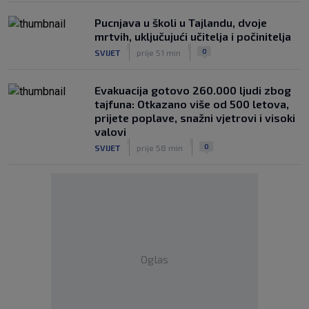
Pucnjava u školi u Tajlandu, dvoje
mrtvih, uključujući učitelja i počinitelja
|
|
0
SVIJET
prije 51 min
Evakuacija gotovo 260.000 ljudi zbog
tajfuna: Otkazano više od 500 letova,
prijete poplave, snažni vjetrovi i visoki
valovi
|
|
0
SVIJET
prije 58 min
Oglas