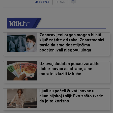
11
LIFESTYLE
18. svi.
Zaboravljeni organ mogao bi biti
ključ zaštite od raka: Znanstvenici
tvrde da smo desetljećima
podcjenjivali njegovu ulogu
Uz ovaj dodatan posao zaradite
dobar novac sa strane, a ne
morate izlaziti iz kuće
Ljudi su počeli čuvati novac u
aluminijskoj foliji: Evo zašto tvrde
da je to korisno