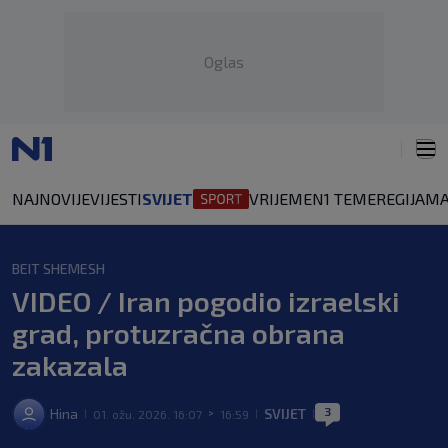
Oglas
NAJNOVIJE
VIJESTI
SVIJET
VRIJEME
N1 TEME
REGIJA
MA
BEIT SHEMESH
VIDEO / Iran pogodio izraelski
grad, protuzračna obrana
zakazala
3
Hina
SVIJET
01. ožu. 2026. 16:07
16:59
|
>
|
|