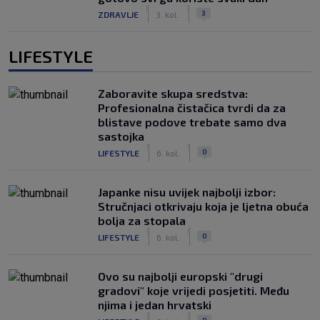
|
|
3
ZDRAVLJE
3. kol.
LIFESTYLE
Zaboravite skupa sredstva:
Profesionalna čistačica tvrdi da za
blistave podove trebate samo dva
sastojka
|
|
0
LIFESTYLE
6. kol.
Japanke nisu uvijek najbolji izbor:
Stručnjaci otkrivaju koja je ljetna obuća
bolja za stopala
|
|
0
LIFESTYLE
6. kol.
Ovo su najbolji europski "drugi
gradovi" koje vrijedi posjetiti. Među
njima i jedan hrvatski
|
|
0