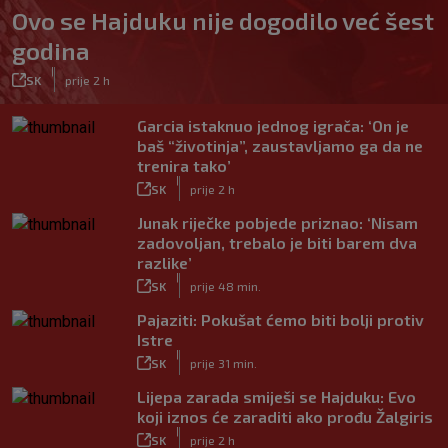
Ovo se Hajduku nije dogodilo već šest
godina
|
SK
prije 2 h
Garcia istaknuo jednog igrača: ‘On je
baš “životinja”, zaustavljamo ga da ne
trenira tako’
|
SK
prije 2 h
Junak riječke pobjede priznao: ‘Nisam
zadovoljan, trebalo je biti barem dva
razlike’
|
SK
prije 48 min.
Pajaziti: Pokušat ćemo biti bolji protiv
Istre
|
SK
prije 31 min.
Lijepa zarada smiješi se Hajduku: Evo
koji iznos će zaraditi ako prođu Žalgiris
|
SK
prije 2 h