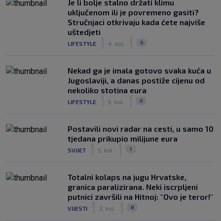
Je li bolje stalno držati klimu
uključenom ili je povremeno gasiti?
Stručnjaci otkrivaju kada ćete najviše
uštedjeti
|
|
0
LIFESTYLE
4. kol.
Nekad ga je imala gotovo svaka kuća u
Jugoslaviji, a danas postiže cijenu od
nekoliko stotina eura
|
|
0
LIFESTYLE
5. kol.
Postavili novi radar na cesti, u samo 10
tjedana prikupio milijune eura
|
|
1
SVIJET
5. kol.
Totalni kolaps na jugu Hrvatske,
granica paralizirana. Neki iscrpljeni
putnici završili na Hitnoj: "Ovo je teror!"
|
|
8
VIJESTI
2. kol.