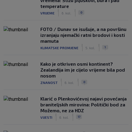
vremena: Stižu pljuskovi, bura i pad
temperature
|
|
0
VRIJEME
6. kol.
FOTO / Dunav se isušuje, a na površinu
izranjaju njemački ratni brodovi i kosti
mamuta
|
|
1
KLIMATSKE PROMJENE
5. kol.
Kako je otkriven osmi kontinent?
Zealandija im je cijelo vrijeme bila pod
nosom
|
|
0
ZNANOST
6. kol.
Klarić o Plenkovićevoj najavi povećanja
braniteljskih mirovina: Politički bod za
Možemo, ne za HDZ
|
|
17
VIJESTI
6. kol.