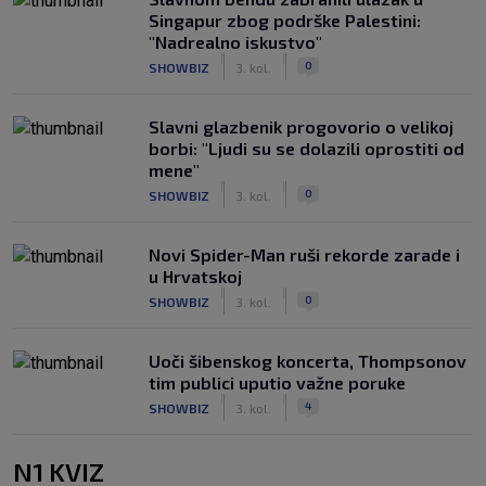
Singapur zbog podrške Palestini:
"Nadrealno iskustvo"
|
|
0
SHOWBIZ
3. kol.
Slavni glazbenik progovorio o velikoj
borbi: "Ljudi su se dolazili oprostiti od
mene"
|
|
0
SHOWBIZ
3. kol.
Novi Spider-Man ruši rekorde zarade i
u Hrvatskoj
|
|
0
SHOWBIZ
3. kol.
Uoči šibenskog koncerta, Thompsonov
tim publici uputio važne poruke
|
|
4
SHOWBIZ
3. kol.
N1 KVIZ