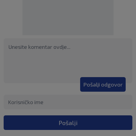
Pošalji odgovor
Pošalji