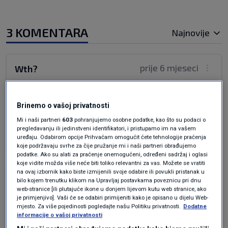
3 KOMENTARA
Najnovije
prije 6 mjeseci
Wth?
Cionisti gore,Iranci ih razvaljuju,tone Američka
Brinemo o vašoj privatnosti
mornarica,baze Nato gore
Mi i naši partneri
603
pohranjujemo osobne podatke, kao što su podaci o
Odgovor
pregledavanju ili jedinstveni identifikatori, i pristupamo im na vašem
uređaju. Odabirom opcije Prihvaćam omogućit ćete tehnologije praćenja
koje podržavaju svrhe za čije pružanje mi i naši partneri obrađujemo
podatke. Ako su alati za praćenje onemogućeni, određeni sadržaj i oglasi
koje vidite možda više neće biti toliko relevantni za vas. Možete se vratiti
na ovaj izbornik kako biste izmijenili svoje odabire ili povukli pristanak u
prije 6 mjeseci
Xxx
bilo kojem trenutku klikom na Upravljaj postavkama poveznicu pri dnu
web-stranice [ili plutajuće ikone u donjem lijevom kutu web stranice, ako
je primjenjivo]. Vaši će se odabiri primijeniti kako je opisano u dijelu Web-
Pratite samo zapadne “demokratske” medije
mjesto. Za više pojedinosti pogledajte našu Politiku privatnosti.
Dodatne
informacije o vašoj privatnosti
koje izraze koriste za iste akcije onih koji