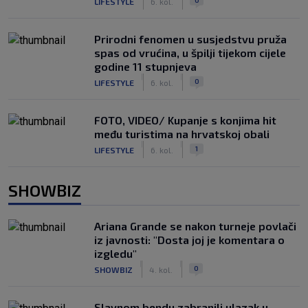
LIFESTYLE
6. kol.
Prirodni fenomen u susjedstvu pruža
spas od vrućina, u špilji tijekom cijele
godine 11 stupnjeva
|
|
0
LIFESTYLE
6. kol.
FOTO, VIDEO/ Kupanje s konjima hit
među turistima na hrvatskoj obali
|
|
1
LIFESTYLE
6. kol.
SHOWBIZ
Ariana Grande se nakon turneje povlači
iz javnosti: "Dosta joj je komentara o
izgledu"
|
|
0
SHOWBIZ
4. kol.
Slavnom bendu zabranili ulazak u