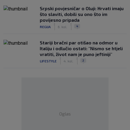
Srpski povjesničar o Oluji: Hrvati imaju
što slaviti, dobili su ono što im
povijesno pripada
|
|
4
REGIJA
6. kol.
Stariji bračni par otišao na odmor u
Italiju i odlučio ostati: "Nismo se htjeli
vratiti, život nam je puno jeftiniji"
|
|
2
LIFESTYLE
4. kol.
Oglas