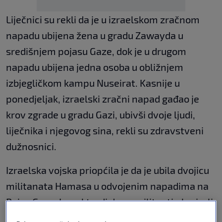
Liječnici su rekli da je u izraelskom zračnom
napadu ubijena žena u gradu Zawayda u
središnjem pojasu Gaze, dok je u drugom
napadu ubijena jedna osoba u obližnjem
izbjegličkom kampu Nuseirat. Kasnije u
ponedjeljak, izraelski zračni napad gađao je
krov zgrade u gradu Gazi, ubivši dvoje ljudi,
liječnika i njegovog sina, rekli su zdravstveni
dužnosnici.
Izraelska vojska priopćila je da je ubila dvojicu
militanata Hamasa u odvojenim napadima na
Pojas Gaze. Izrael tvrdi da su militanti planirali
izvesti napade na izraelske trupe, bez pružanja