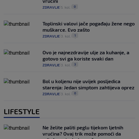
vrućini
0
ZDRAVLJE
5. kol.
|
|
Toplinski valovi jače pogađaju žene nego
muškarce. Evo zašto
1
ZDRAVLJE
3. kol.
|
|
Ovo je najnezdravije ulje za kuhanje, a
gotovo svi ga koriste svaki dan
3
ZDRAVLJE
3. kol.
|
|
Bol u koljenu nije uvijek posljedica
starenja: Jedan simptom zahtijeva oprez
0
ZDRAVLJE
3. kol.
|
|
LIFESTYLE
Ne želite paliti peglu tijekom ljetnih
vrućina? Ovaj trik može pomoći da