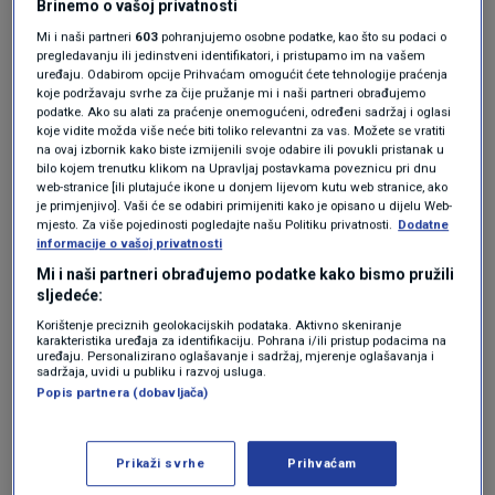
Brinemo o vašoj privatnosti
dokaza.
Mi i naši partneri
603
pohranjujemo osobne podatke, kao što su podaci o
pregledavanju ili jedinstveni identifikatori, i pristupamo im na vašem
Nasilje dolazi u trenutku kada je
Nikolaj
uređaju. Odabirom opcije Prihvaćam omogućit ćete tehnologije praćenja
koje podržavaju svrhe za čije pružanje mi i naši partneri obrađujemo
Mladenov
, izaslanik u Trumpovom Odboru za
podatke. Ako su alati za praćenje onemogućeni, određeni sadržaj i oglasi
koje vidite možda više neće biti toliko relevantni za vas. Možete se vratiti
mir, trebao stići u Kairo, dan nakon što je
na ovaj izbornik kako biste izmijenili svoje odabire ili povukli pristanak u
bilo kojem trenutku klikom na Upravljaj postavkama poveznicu pri dnu
Hamas dostavio svoj odgovor na njegov
web-stranice [ili plutajuće ikone u donjem lijevom kutu web stranice, ako
je primjenjivo]. Vaši će se odabiri primijeniti kako je opisano u dijelu Web-
mirovni plan od 15 točaka.
mjesto. Za više pojedinosti pogledajte našu Politiku privatnosti.
Dodatne
informacije o vašoj privatnosti
Mi i naši partneri obrađujemo podatke kako bismo pružili
Izrael napao dronom jug Libanona
sljedeće:
nakon američko-iranskog sporazuma
SVIJET
prije 3 h
|
Korištenje preciznih geolokacijskih podataka. Aktivno skeniranje
karakteristika uređaja za identifikaciju. Pohrana i/ili pristup podacima na
Mirjana Rakić o sporazumu o miru:
uređaju. Personalizirano oglašavanje i sadržaj, mjerenje oglašavanja i
sadržaja, uvidi u publiku i razvoj usluga.
Najveća nepoznanica je - Netanyahu
Popis partnera (dobavljača)
SVIJET
prije 11 h
|
Izvori su rekli da su se Hamas i druge frakcije
Prikaži svrhe
Prihvaćam