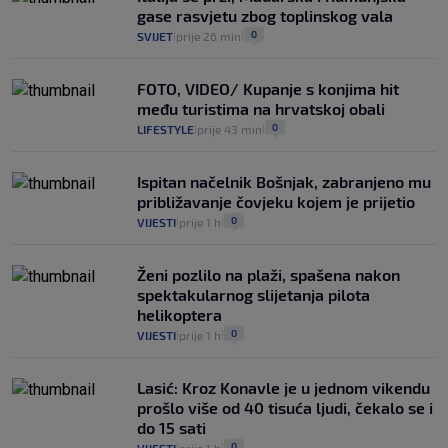
gase rasvjetu zbog toplinskog vala
0
SVIJET
prije 26 min
|
|
FOTO, VIDEO/ Kupanje s konjima hit
među turistima na hrvatskoj obali
0
LIFESTYLE
prije 43 min
|
|
Ispitan načelnik Bošnjak, zabranjeno mu
približavanje čovjeku kojem je prijetio
0
VIJESTI
prije 1 h
|
|
Ženi pozlilo na plaži, spašena nakon
spektakularnog slijetanja pilota
helikoptera
0
VIJESTI
prije 1 h
|
|
Lasić: Kroz Konavle je u jednom vikendu
prošlo više od 40 tisuća ljudi, čekalo se i
do 15 sati
0
|
|