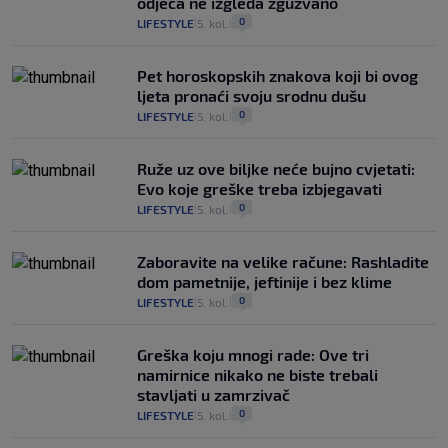
odjeća ne izgleda zgužvano
0
LIFESTYLE
5. kol.
|
|
Pet horoskopskih znakova koji bi ovog
ljeta pronaći svoju srodnu dušu
0
LIFESTYLE
5. kol.
|
|
Ruže uz ove biljke neće bujno cvjetati:
Evo koje greške treba izbjegavati
0
LIFESTYLE
5. kol.
|
|
Zaboravite na velike račune: Rashladite
dom pametnije, jeftinije i bez klime
0
LIFESTYLE
5. kol.
|
|
Greška koju mnogi rade: Ove tri
namirnice nikako ne biste trebali
stavljati u zamrzivač
0
LIFESTYLE
5. kol.
|
|