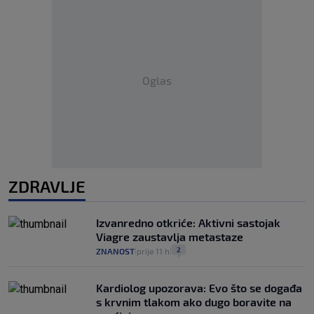
Oglas
ZDRAVLJE
Izvanredno otkriće: Aktivni sastojak
Viagre zaustavlja metastaze
2
ZNANOST
prije 11 h
|
|
Kardiolog upozorava: Evo što se događa
s krvnim tlakom ako dugo boravite na