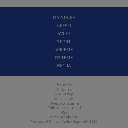
NAJNOVIJE
VIJESTI
SVIJET
SPORT
VRIJEME
N1 TEME
REGIJA
Kontakt
O Nama
Marketing
Impressum
Uvjeti korištenja
Politika privatnosti
RSS
Vaše primjedbe
Member of
United Media
- Copyright 2026