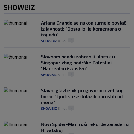
SHOWBIZ
Ariana Grande se nakon turneje povlači
iz javnosti: "Dosta joj je komentara o
izgledu"
0
SHOWBIZ
4. kol.
|
|
Slavnom bendu zabranili ulazak u
Singapur zbog podrške Palestini:
"Nadrealno iskustvo"
0
SHOWBIZ
3. kol.
|
|
Slavni glazbenik progovorio o velikoj
borbi: "Ljudi su se dolazili oprostiti od
mene"
0
SHOWBIZ
3. kol.
|
|
Novi Spider-Man ruši rekorde zarade i u
Hrvatskoj