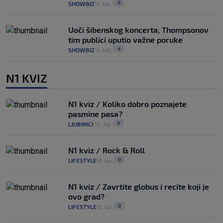
0
SHOWBIZ
3. kol.
|
|
Uoči šibenskog koncerta, Thompsonov
tim publici uputio važne poruke
4
SHOWBIZ
3. kol.
|
|
N1 KVIZ
N1 kviz / Koliko dobro poznajete
pasmine pasa?
0
LJUBIMCI
13. lip.
|
|
N1 kviz / Rock & Roll
0
LIFESTYLE
8. lip.
|
|
N1 kviz / Zavrtite globus i recite koji je
ovo grad?
0
LIFESTYLE
2. lip.
|
|