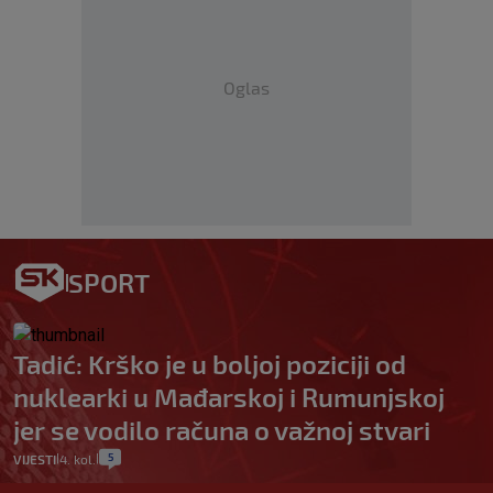
Oglas
SPORT
Tadić: Krško je u boljoj poziciji od
nuklearki u Mađarskoj i Rumunjskoj
jer se vodilo računa o važnoj stvari
5
VIJESTI
4. kol.
|
|