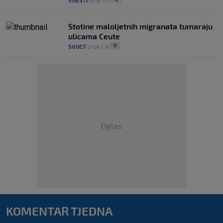
VIJESTI
prije 1 h
Stotine maloljetnih migranata tumaraju
ulicama Ceute
0
SVIJET
prije 1 h
|
|
Oglas
KOMENTAR TJEDNA