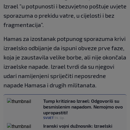
Izrael "u potpunosti i bezuvjetno poštuje uvjete
sporazuma o prekidu vatre, u cijelosti i bez
fragmentacija".
Hamas za izostanak ‌potpunog sporazuma krivi
izraelsko odbijanje da ispuni obveze prve faze,
koja je zaustavila velike borbe, ali nije okončala
izraelske napade. Izrael tvrdi da su njegovi
udari namijenjeni spriječiti neposredne
napade Hamasa i drugih militanata.
Tump kritizirao Izrael: Odgovorili su
besmislenim napadom. Nemojmo ovo
upropastiti!
SVIJET
14. lip.
|
Iranski vojni dužnosnik: Izraelski