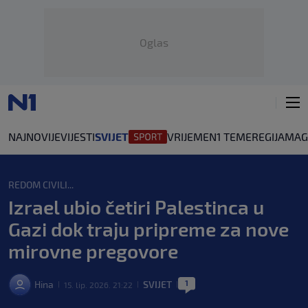
Oglas
NAJNOVIJE
VIJESTI
SVIJET
VRIJEME
N1 TEME
REGIJA
MAG
REDOM CIVILI...
Izrael ubio četiri Palestinca u
Gazi dok traju pripreme za nove
mirovne pregovore
1
Hina
SVIJET
15. lip. 2026. 21:22
|
|
|