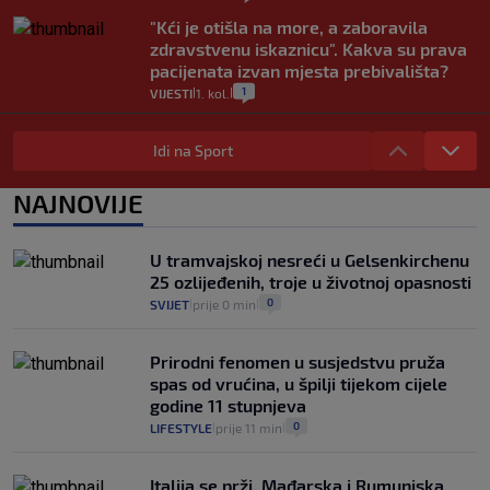
"Kći je otišla na more, a zaboravila
zdravstvenu iskaznicu". Kakva su prava
pacijenata izvan mjesta prebivališta?
1
VIJESTI
1. kol.
|
|
Provjerili smo "što ćemo onda" ako
Plenković na 15 dana ukine mjere: "Ne bi
Idi na Sport
se dogodilo ništa. Vlada se zaljubila u te
intervencije"
NAJNOVIJE
25
VIJESTI
30. srp.
|
|
Analitičar o Mostu: Oni su u yin-yang
U tramvajskoj nesreći u Gelsenkirchenu
poziciji i imaju drugog najpoznatijeg
25 ozlijeđenih, troje u životnoj opasnosti
bravara u povijesti Hrvatske
0
SVIJET
prije 0 min
|
|
16
VIJESTI
30. srp.
|
|
Prirodni fenomen u susjedstvu pruža
spas od vrućina, u špilji tijekom cijele
godine 11 stupnjeva
0
LIFESTYLE
prije 11 min
|
|
Italija se prži, Mađarska i Rumunjska