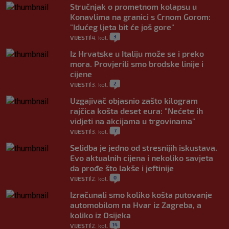
Stručnjak o prometnom kolapsu u
Konavlima na granici s Crnom Gorom:
"Idućeg ljeta bit će još gore"
3
VIJESTI
4. kol.
|
|
Iz Hrvatske u Italiju može se i preko
mora. Provjerili smo brodske linije i
cijene
2
VIJESTI
3. kol.
|
|
Uzgajivač objasnio zašto kilogram
rajčica košta deset eura: "Nećete ih
vidjeti na akcijama u trgovinama"
7
VIJESTI
3. kol.
|
|
Selidba je jedno od stresnijih iskustava.
Evo aktualnih cijena i nekoliko savjeta
da prođe što lakše i jeftinije
0
VIJESTI
2. kol.
|
|
Izračunali smo koliko košta putovanje
automobilom na Hvar iz Zagreba, a
koliko iz Osijeka
14
VIJESTI
2. kol.
|
|