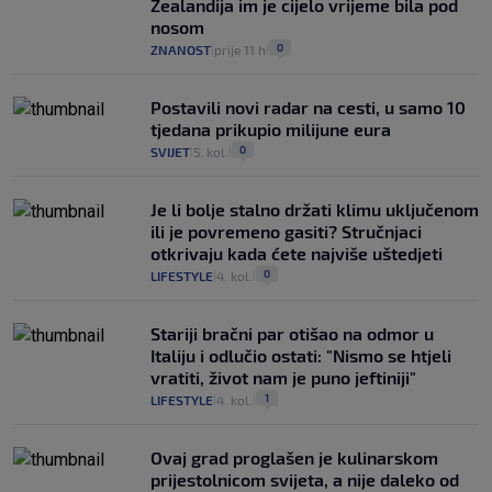
Zealandija im je cijelo vrijeme bila pod
nosom
0
ZNANOST
prije 11 h
|
|
Postavili novi radar na cesti, u samo 10
tjedana prikupio milijune eura
0
SVIJET
5. kol.
|
|
Je li bolje stalno držati klimu uključenom
ili je povremeno gasiti? Stručnjaci
otkrivaju kada ćete najviše uštedjeti
0
LIFESTYLE
4. kol.
|
|
Stariji bračni par otišao na odmor u
Italiju i odlučio ostati: "Nismo se htjeli
vratiti, život nam je puno jeftiniji"
1
LIFESTYLE
4. kol.
|
|
Ovaj grad proglašen je kulinarskom
prijestolnicom svijeta, a nije daleko od