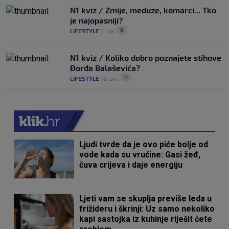
N1 kviz / Zmije, meduze, komarci... Tko
je najopasniji?
0
LIFESTYLE
1. lip.
|
|
N1 kviz / Koliko dobro poznajete stihove
Đorđa Balaševića?
11
LIFESTYLE
18. svi.
|
|
Ljudi tvrde da je ovo piće bolje od
vode kada su vrućine: Gasi žeđ,
čuva crijeva i daje energiju
Ljeti vam se skuplja previše leda u
frižideru i škrinji: Uz samo nekoliko
kapi sastojka iz kuhinje riješit ćete