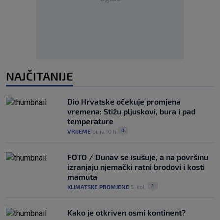
NAJČITANIJE
Dio Hrvatske očekuje promjena
vremena: Stižu pljuskovi, bura i pad
temperature
0
VRIJEME
prije 10 h
|
|
FOTO / Dunav se isušuje, a na površinu
izranjaju njemački ratni brodovi i kosti
mamuta
1
KLIMATSKE PROMJENE
5. kol.
|
|
Kako je otkriven osmi kontinent?