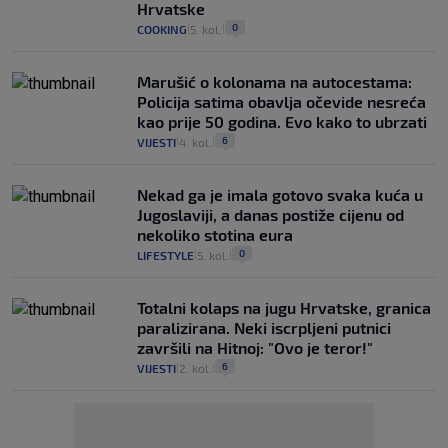
Hrvatske
0
COOKING
5. kol.
|
|
Marušić o kolonama na autocestama:
Policija satima obavlja očevide nesreća
kao prije 50 godina. Evo kako to ubrzati
6
VIJESTI
4. kol.
|
|
Nekad ga je imala gotovo svaka kuća u
Jugoslaviji, a danas postiže cijenu od
nekoliko stotina eura
0
LIFESTYLE
5. kol.
|
|
Totalni kolaps na jugu Hrvatske, granica
paralizirana. Neki iscrpljeni putnici
završili na Hitnoj: "Ovo je teror!"
6
VIJESTI
2. kol.
|
|