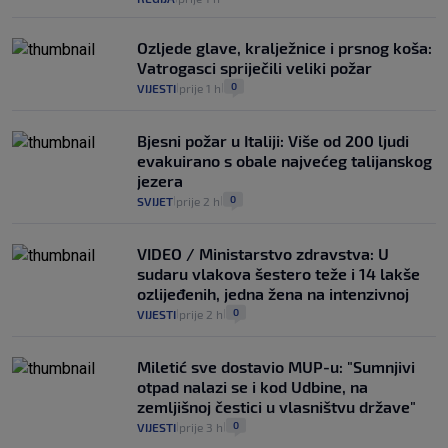
Ozljede glave, kralježnice i prsnog koša:
Vatrogasci spriječili veliki požar
0
VIJESTI
prije 1 h
|
|
Bjesni požar u Italiji: Više od 200 ljudi
evakuirano s obale najvećeg talijanskog
jezera
0
SVIJET
prije 2 h
|
|
VIDEO / Ministarstvo zdravstva: U
sudaru vlakova šestero teže i 14 lakše
ozlijeđenih, jedna žena na intenzivnoj
0
VIJESTI
prije 2 h
|
|
Miletić sve dostavio MUP-u: "Sumnjivi
otpad nalazi se i kod Udbine, na
zemljišnoj čestici u vlasništvu države"
0
VIJESTI
prije 3 h
|
|