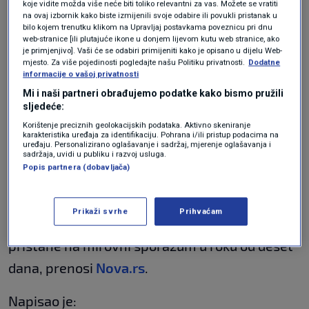
koje vidite možda više neće biti toliko relevantni za vas. Možete se vratiti
“theatrical & Trumpian.” One paper: “The US President both
na ovaj izbornik kako biste izmijenili svoje odabire ili povukli pristanak u
bilo kojem trenutku klikom na Upravljaj postavkama poveznicu pri dnu
threatens Russia & tries to do a deal with it.”
web-stranice [ili plutajuće ikone u donjem lijevom kutu web stranice, ako
#ReadingRussia
pic.twitter.com/aTFfw5dx4b
je primjenjivo]. Vaši će se odabiri primijeniti kako je opisano u dijelu Web-
mjesto. Za više pojedinosti pogledajte našu Politiku privatnosti.
Dodatne
— Steve Rosenberg (@BBCSteveR)
August 4, 2025
informacije o vašoj privatnosti
Twitter eskalacija s
Mi i naši partneri obrađujemo podatke kako bismo pružili
sljedeće:
nuklearnim posljedicama
Korištenje preciznih geolokacijskih podataka. Aktivno skeniranje
karakteristika uređaja za identifikaciju. Pohrana i/ili pristup podacima na
uređaju. Personalizirano oglašavanje i sadržaj, mjerenje oglašavanja i
Medvedev, poznat po kasnonoćnim objavama
sadržaja, uvidi u publiku i razvoj usluga.
Popis partnera (dobavljača)
u kojima redovito napada Zapad, ovaj put
otišao je korak dalje. Kritizirao je Trumpov
Prikaži svrhe
Prihvaćam
prijedlog o novim sankcijama ako Rusija ne
pristane na mirovni sporazum u roku od deset
dana, prenosi
Nova.rs
.
Napisao je: