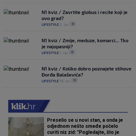
N1 kviz / Zavrtite globus i recite koji je
ovo grad?
0
LIFESTYLE
2. lip.
|
|
N1 kviz / Zmije, meduze, komarci... Tko
je najopasniji?
0
LIFESTYLE
1. lip.
|
|
N1 kviz / Koliko dobro poznajete stihove
Đorđa Balaševića?
11
LIFESTYLE
18. svi.
|
|
Preselio se u novi stan, a onda je
odjednom nešto smeđe počelo
curiti niz zid: "Pogledajte, što je