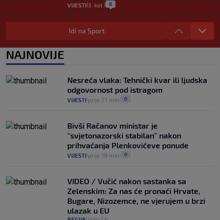
8
VIJESTI
3. kol.
|
|
Selidba je jedno od stresnijih iskustava.
Evo aktualnih cijena i nekoliko savjeta
Idi na Sport
da prođe što lakše i jeftinije
0
VIJESTI
2. kol.
NAJNOVIJE
|
|
Izračunali smo koliko košta putovanje
automobilom na Hvar iz Zagreba, a
Nesreća vlaka: Tehnički kvar ili ljudska
koliko iz Osijeka
odgovornost pod istragom
14
VIJESTI
2. kol.
|
|
0
VIJESTI
prije 27 min
|
|
Bivši Račanov ministar je
"svjetonazorski stabilan" nakon
prihvaćanja Plenkovićeve ponude
0
VIJESTI
prije 58 min
|
|
VIDEO / Vučić nakon sastanka sa
Zelenskim: Za nas će pronaći Hrvate,
Bugare, Nizozemce, ne vjerujem u brzi
ulazak u EU
REGIJA
prije 1 h
|