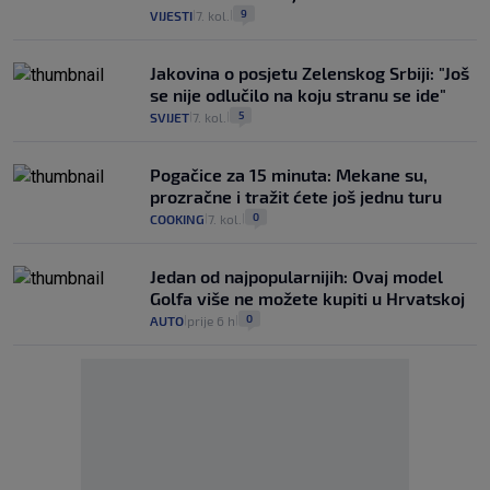
9
VIJESTI
7. kol.
|
|
Jakovina o posjetu Zelenskog Srbiji: "Još
se nije odlučilo na koju stranu se ide"
5
SVIJET
7. kol.
|
|
Pogačice za 15 minuta: Mekane su,
prozračne i tražit ćete još jednu turu
0
COOKING
7. kol.
|
|
Jedan od najpopularnijih: Ovaj model
Golfa više ne možete kupiti u Hrvatskoj
0
AUTO
prije 6 h
|
|