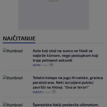
Oglas
NAJČITANIJE
Auto koji stoji na suncu ne hladi se
najbrže klimom, nego postupkom koji
traje petnaest sekundi
0
AUTO
7. kol.
|
|
Totalni kolaps na jugu Hrvatske, granica
paralizirana. Neki iscrpljeni putnici
završili na Hitnoj: "Ovo je teror!"
7
VIJESTI
2. kol.
|
|
Španjolska Italiji postavila ultimatum: