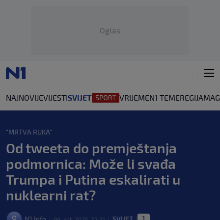
Oglas
NAJNOVIJE
VIJESTI
SVIJET
VRIJEME
N1 TEME
REGIJA
MAG
"MRTVA RUKA"
Od tweeta do premještanja
podmornica: Može li svađa
Trumpa i Putina eskalirati u
nuklearni rat?
1
N1 Info
SVIJET
04. kol. 2025. 22:21
|
|
|