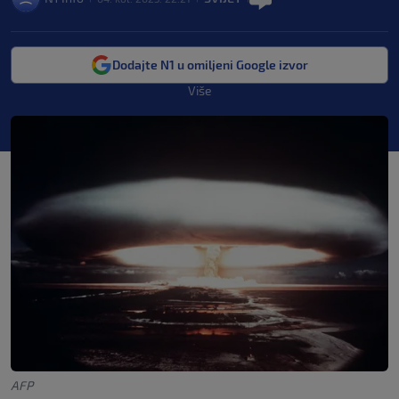
Dodajte N1 u omiljeni Google izvor
Više
AFP