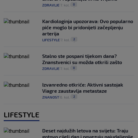
0
ZDRAVLJE
7. kol.
|
|
Kardiologinja upozorava: Ovo popularno
piće moglo bi pridonijeti začepljenju
arterija
2
LIFESTYLE
7. kol.
|
|
Stalno ste pospani tijekom dana?
Znanstvenici su možda otkrili zašto
0
ZDRAVLJE
7. kol.
|
|
Izvanredno otkriće: Aktivni sastojak
Viagre zaustavlja metastaze
2
ZNANOST
6. kol.
|
|
LIFESTYLE
Deset najdužih letova na svijetu: Traju
gotovo cijeli dan i povezuju najudaljenije