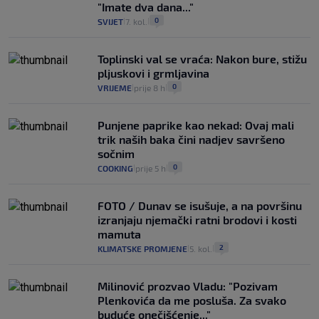
"Imate dva dana..."
0
SVIJET
7. kol.
|
|
Toplinski val se vraća: Nakon bure, stižu
pljuskovi i grmljavina
0
VRIJEME
prije 8 h
|
|
Punjene paprike kao nekad: Ovaj mali
trik naših baka čini nadjev savršeno
sočnim
0
COOKING
prije 5 h
|
|
FOTO / Dunav se isušuje, a na površinu
izranjaju njemački ratni brodovi i kosti
mamuta
2
KLIMATSKE PROMJENE
5. kol.
|
|
Milinović prozvao Vladu: "Pozivam
Plenkovića da me posluša. Za svako
buduće onečišćenje..."