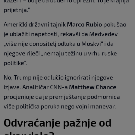
kažem – bolje da budemo oprezni. To je krajnja
prijetnja.“
Američki državni tajnik
Marco Rubio
pokušao
je ublažiti napetosti, rekavši da Medvedev
„više nije donositelj odluka u Moskvi“ i da
njegove riječi „nemaju težinu u vrhu ruske
politike“.
No, Trump nije odlučio ignorirati njegove
izjave. Analitičar CNN-a
Matthew Chance
procjenjuje da je premještanje podmornica
više politička poruka nego vojni manevar.
Odvraćanje pažnje od