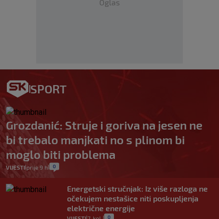
Oglas
SPORT
Grozdanić: Struje i goriva na jesen ne
bi trebalo manjkati no s plinom bi
moglo biti problema
0
VIJESTI
prije 9 h
|
|
Energetski stručnjak: Iz više razloga ne
očekujem nestašice niti poskupljenja
električne energije
0
VIJESTI
7. kol.
|
|