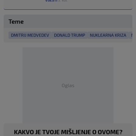
VIJESTI
3. kol.
Teme
DMITRIJ MEDVEDEV
DONALD TRUMP
NUKLEARNA KRIZA
NU
Oglas
KAKVO JE TVOJE MIŠLJENJE O OVOME?