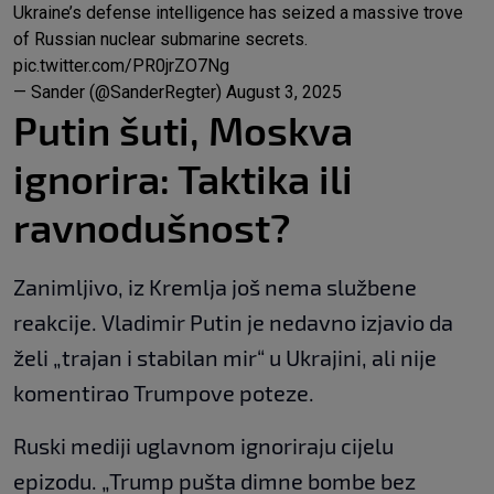
Ukraine’s defense intelligence has seized a massive trove
of Russian nuclear submarine secrets.
pic.twitter.com/PR0jrZO7Ng
— Sander (@SanderRegter)
August 3, 2025
Putin šuti, Moskva
ignorira: Taktika ili
ravnodušnost?
Zanimljivo, iz Kremlja još nema službene
reakcije. Vladimir Putin je nedavno izjavio da
želi „trajan i stabilan mir“ u Ukrajini, ali nije
komentirao Trumpove poteze.
Ruski mediji uglavnom ignoriraju cijelu
epizodu. „Trump pušta dimne bombe bez