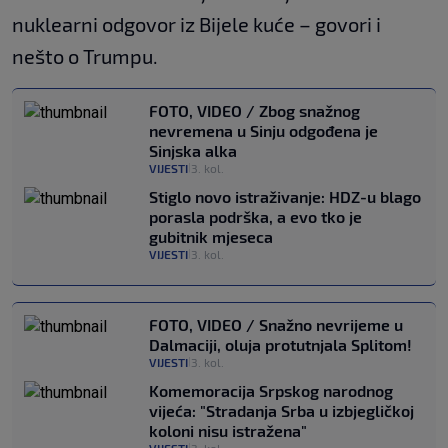
nuklearni odgovor iz Bijele kuće – govori i
nešto o Trumpu.
FOTO, VIDEO / Zbog snažnog
nevremena u Sinju odgođena je
Sinjska alka
VIJESTI
3. kol.
|
Stiglo novo istraživanje: HDZ-u blago
porasla podrška, a evo tko je
gubitnik mjeseca
VIJESTI
3. kol.
|
FOTO, VIDEO / Snažno nevrijeme u
Dalmaciji, oluja protutnjala Splitom!
VIJESTI
3. kol.
|
Komemoracija Srpskog narodnog
vijeća: "Stradanja Srba u izbjegličkoj
koloni nisu istražena"
|