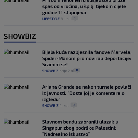
spas od vrućina, u špilji tijekom cijele
godine 11 stupnjeva
1
LIFESTYLE
6. kol.
|
|
SHOWBIZ
Bijela kuća razbjesnila fanove Marvela,
Spider-Manom promovirali deportacije:
Sramim se!
0
SHOWBIZ
prije 2 h
|
|
Ariana Grande se nakon turneje povlači
iz javnosti: "Dosta joj je komentara o
izgledu"
0
SHOWBIZ
4. kol.
|
|
Slavnom bendu zabranili ulazak u
Singapur zbog podrške Palestini:
"Nadrealno iskustvo"