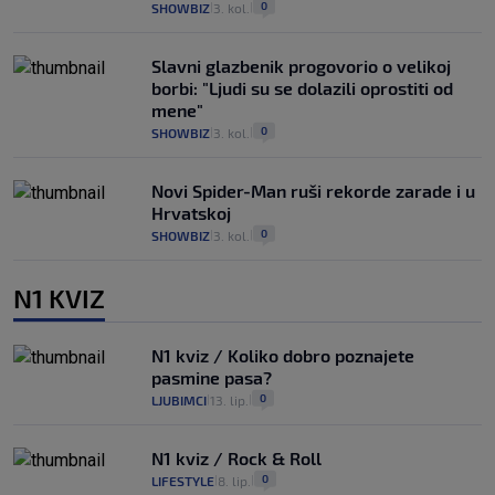
0
SHOWBIZ
3. kol.
|
|
Slavni glazbenik progovorio o velikoj
borbi: "Ljudi su se dolazili oprostiti od
mene"
0
SHOWBIZ
3. kol.
|
|
Novi Spider-Man ruši rekorde zarade i u
Hrvatskoj
0
SHOWBIZ
3. kol.
|
|
N1 KVIZ
N1 kviz / Koliko dobro poznajete
pasmine pasa?
0
LJUBIMCI
13. lip.
|
|
N1 kviz / Rock & Roll
0
LIFESTYLE
8. lip.
|
|