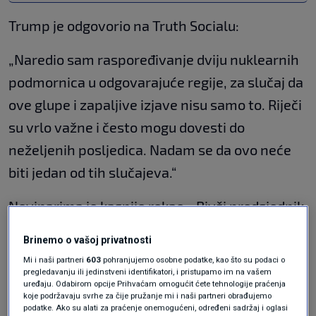
Trump je odgovorio na Truth Socialu:
„Naredio sam raspoređivanje dviju nuklearnih
podmornica u odgovarajuće regije, za slučaj da
ove glupe i zapaljive izjave nisu samo to. Riječi
su vrlo važne i često mogu dovesti do
neželjenih posljedica. Nadam se da ovo neće
biti jedan od tih slučajeva.“
Novinarima je kasnije rekao: „Bivši predsjednik
Rusije izdao je prijetnju. Mi ćemo zaštititi naš
Brinemo o vašoj privatnosti
narod", prenosi
The Hill
.
Mi i naši partneri
603
pohranjujemo osobne podatke, kao što su podaci o
pregledavanju ili jedinstveni identifikatori, i pristupamo im na vašem
Today’s Russian papers dismiss Donald Trump’s
uređaju. Odabirom opcije Prihvaćam omogućit ćete tehnologije praćenja
koje podržavaju svrhe za čije pružanje mi i naši partneri obrađujemo
announcement on moving nuclear submarines closer to
podatke. Ako su alati za praćenje onemogućeni, određeni sadržaj i oglasi
Russia as “PR & political games”, “a temper tantrum,”