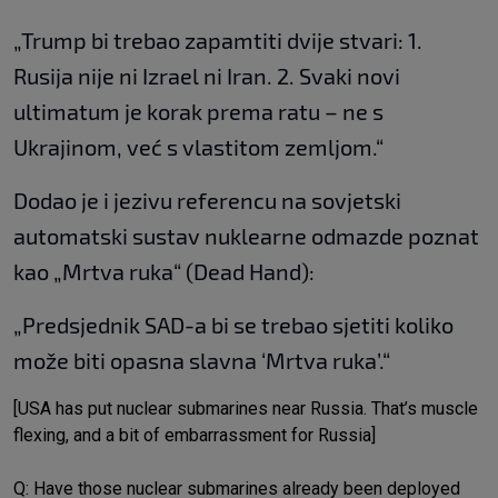
„Trump bi trebao zapamtiti dvije stvari: 1.
Rusija nije ni Izrael ni Iran. 2. Svaki novi
ultimatum je korak prema ratu – ne s
Ukrajinom, već s vlastitom zemljom.“
Dodao je i jezivu referencu na sovjetski
automatski sustav nuklearne odmazde poznat
kao „Mrtva ruka“ (Dead Hand):
„Predsjednik SAD-a bi se trebao sjetiti koliko
može biti opasna slavna ‘Mrtva ruka’.“
[USA has put nuclear submarines near Russia. That’s muscle
flexing, and a bit of embarrassment for Russia]
Q: Have those nuclear submarines already been deployed