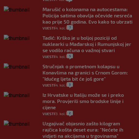
Marušić o kolonama na autocestama:
Policija satima obavlja očevide nesreća
kao prije 50 godina. Evo kako to ubrzati
7
VIJESTI
4. kol.
|
|
Tadić: Krško je u boljoj poziciji od
nuklearki u Mađarskoj i Rumunjskoj jer
se vodilo računa o važnoj stvari
5
VIJESTI
4. kol.
|
|
Stručnjak o prometnom kolapsu u
Konavlima na granici s Crnom Gorom:
"Idućeg ljeta bit će još gore"
3
VIJESTI
4. kol.
|
|
Iz Hrvatske u Italiju može se i preko
mora. Provjerili smo brodske linije i
cijene
2
VIJESTI
3. kol.
|
|
Uzgajivač objasnio zašto kilogram
rajčica košta deset eura: "Nećete ih
vidjeti na akcijama u trgovinama"