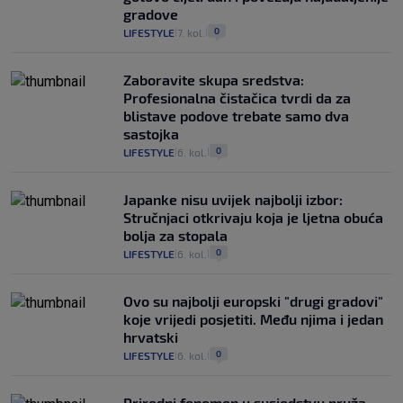
gradove
0
LIFESTYLE
7. kol.
|
|
Zaboravite skupa sredstva:
Profesionalna čistačica tvrdi da za
blistave podove trebate samo dva
sastojka
0
LIFESTYLE
6. kol.
|
|
Japanke nisu uvijek najbolji izbor:
Stručnjaci otkrivaju koja je ljetna obuća
bolja za stopala
0
LIFESTYLE
6. kol.
|
|
Ovo su najbolji europski "drugi gradovi"
koje vrijedi posjetiti. Među njima i jedan
hrvatski
0
LIFESTYLE
6. kol.
|
|
Prirodni fenomen u susjedstvu pruža