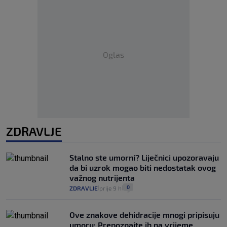
Oglas
ZDRAVLJE
Stalno ste umorni? Liječnici upozoravaju
da bi uzrok mogao biti nedostatak ovog
važnog nutrijenta
0
ZDRAVLJE
prije 9 h
|
|
Ove znakove dehidracije mnogi pripisuju
umoru: Prepoznajte ih na vrijeme