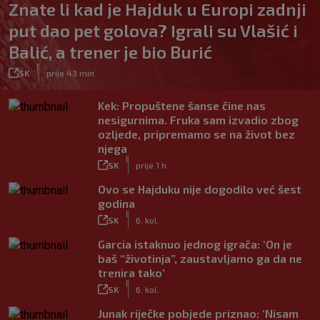
Znate li kad je Hajduk u Europi zadnji
put dao pet golova? Igrali su Vlašić i
Balić, a trener je bio Burić
|
SK
prije 43 min
Kek: Propuštene šanse čine nas
nesigurnima. Fruka sam izvadio zbog
ozljede, pripremamo se na život bez
njega
|
SK
prije 1 h
Ovo se Hajduku nije dogodilo već šest
godina
|
SK
6. kol.
Garcia istaknuo jednog igrača: ‘On je
baš “životinja”, zaustavljamo ga da ne
trenira tako’
|
SK
6. kol.
Junak riječke pobjede priznao: ‘Nisam