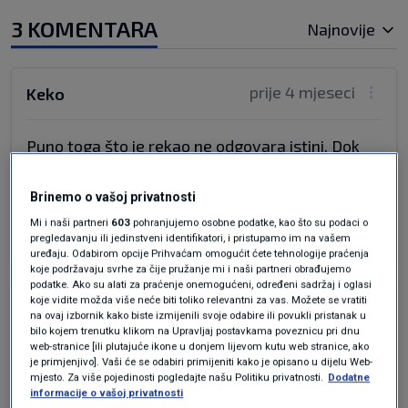
3 KOMENTARA
Najnovije
prije 4 mjeseci
Keko
Puno toga što je rekao ne odgovara istini. Dok
god ne čujemo i drugu stranu ovo je
jednosmjerna ulica.
Brinemo o vašoj privatnosti
Odgovor
Mi i naši partneri
603
pohranjujemo osobne podatke, kao što su podaci o
pregledavanju ili jedinstveni identifikatori, i pristupamo im na vašem
uređaju. Odabirom opcije Prihvaćam omogućit ćete tehnologije praćenja
koje podržavaju svrhe za čije pružanje mi i naši partneri obrađujemo
podatke. Ako su alati za praćenje onemogućeni, određeni sadržaj i oglasi
koje vidite možda više neće biti toliko relevantni za vas. Možete se vratiti
prije 4 mjeseci
Pali na Mars
na ovaj izbornik kako biste izmijenili svoje odabire ili povukli pristanak u
bilo kojem trenutku klikom na Upravljaj postavkama poveznicu pri dnu
web-stranice [ili plutajuće ikone u donjem lijevom kutu web stranice, ako
DA BOG DA MU DJECA I UNUCI PRSTIMA UČILI KO
je primjenjivo]. Vaši će se odabiri primijeniti kako je opisano u dijelu Web-
mjesto. Za više pojedinosti pogledajte našu Politiku privatnosti.
Dodatne
JE ZABRANIO MOJU EDUKATIVNU OBJAVU
informacije o vašoj privatnosti