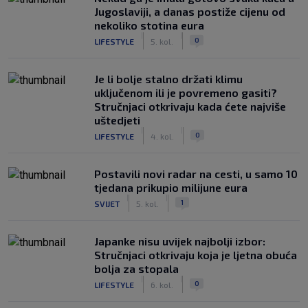
Jugoslaviji, a danas postiže cijenu od
nekoliko stotina eura
|
|
0
LIFESTYLE
5. kol.
Je li bolje stalno držati klimu
uključenom ili je povremeno gasiti?
Stručnjaci otkrivaju kada ćete najviše
uštedjeti
|
|
0
LIFESTYLE
4. kol.
Postavili novi radar na cesti, u samo 10
tjedana prikupio milijune eura
|
|
1
SVIJET
5. kol.
Japanke nisu uvijek najbolji izbor:
Stručnjaci otkrivaju koja je ljetna obuća
bolja za stopala
|
|
0
LIFESTYLE
6. kol.