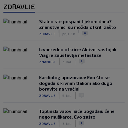
ZDRAVLJE
Stalno ste pospani tijekom dana?
Znanstvenici su možda otkrili zašto
|
|
0
ZDRAVLJE
prije 2 h
Izvanredno otkriće: Aktivni sastojak
Viagre zaustavlja metastaze
|
|
2
ZNANOST
6. kol.
Kardiolog upozorava: Evo što se
događa s krvnim tlakom ako dugo
boravite na vrućini
|
|
0
ZDRAVLJE
5. kol.
Toplinski valovi jače pogađaju žene
nego muškarce. Evo zašto
|
|
1
ZDRAVLJE
3. kol.