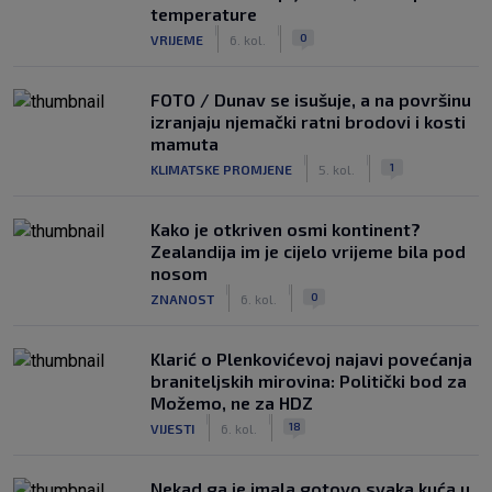
temperature
|
|
0
VRIJEME
6. kol.
FOTO / Dunav se isušuje, a na površinu
izranjaju njemački ratni brodovi i kosti
mamuta
|
|
1
KLIMATSKE PROMJENE
5. kol.
Kako je otkriven osmi kontinent?
Zealandija im je cijelo vrijeme bila pod
nosom
|
|
0
ZNANOST
6. kol.
Klarić o Plenkovićevoj najavi povećanja
braniteljskih mirovina: Politički bod za
Možemo, ne za HDZ
|
|
18
VIJESTI
6. kol.
Nekad ga je imala gotovo svaka kuća u