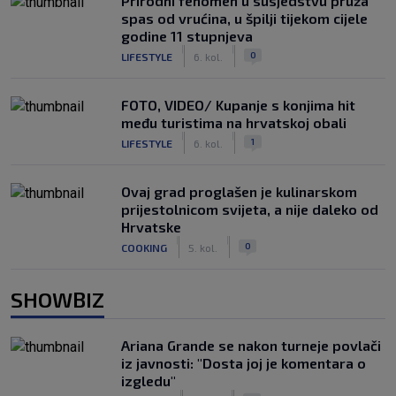
Prirodni fenomen u susjedstvu pruža
spas od vrućina, u špilji tijekom cijele
godine 11 stupnjeva
|
|
0
LIFESTYLE
6. kol.
FOTO, VIDEO/ Kupanje s konjima hit
među turistima na hrvatskoj obali
|
|
1
LIFESTYLE
6. kol.
Ovaj grad proglašen je kulinarskom
prijestolnicom svijeta, a nije daleko od
Hrvatske
|
|
0
COOKING
5. kol.
SHOWBIZ
Ariana Grande se nakon turneje povlači
iz javnosti: "Dosta joj je komentara o
izgledu"
|
|