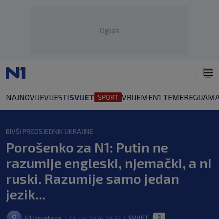
Oglas
NAJNOVIJE
VIJESTI
SVIJET
VRIJEME
N1 TEME
REGIJA
MA
BIVŠI PREDSJEDNIK UKRAJINE
Porošenko za N1: Putin ne
razumije engleski, njemački, a ni
ruski. Razumije samo jedan
jezik...
3
N1 Hrvatska
SVIJET
01. svi. 2026. 10:35
|
|
|