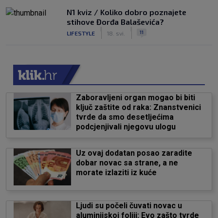
N1 kviz / Koliko dobro poznajete
stihove Đorđa Balaševića?
|
|
11
LIFESTYLE
18. svi.
Zaboravljeni organ mogao bi biti
ključ zaštite od raka: Znanstvenici
tvrde da smo desetljećima
podcjenjivali njegovu ulogu
Uz ovaj dodatan posao zaradite
dobar novac sa strane, a ne
morate izlaziti iz kuće
Ljudi su počeli čuvati novac u
aluminijskoj foliji: Evo zašto tvrde