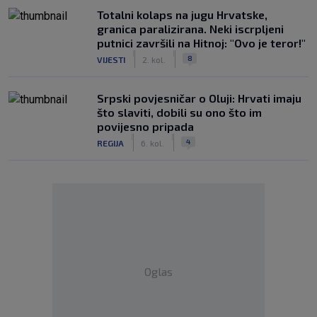
Totalni kolaps na jugu Hrvatske,
granica paralizirana. Neki iscrpljeni
putnici završili na Hitnoj: "Ovo je teror!"
|
|
8
VIJESTI
2. kol.
Srpski povjesničar o Oluji: Hrvati imaju
što slaviti, dobili su ono što im
povijesno pripada
|
|
4
REGIJA
6. kol.
Oglas