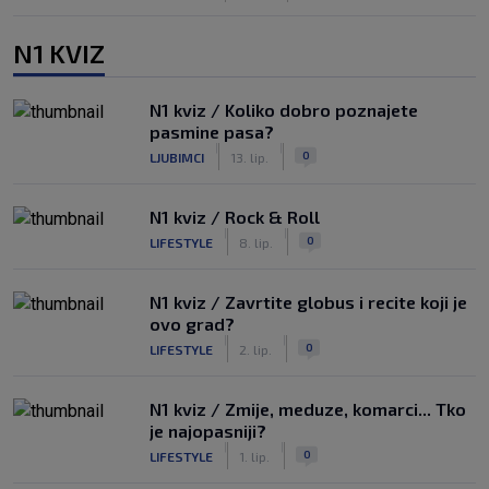
N1 KVIZ
N1 kviz / Koliko dobro poznajete
pasmine pasa?
|
|
0
LJUBIMCI
13. lip.
N1 kviz / Rock & Roll
|
|
0
LIFESTYLE
8. lip.
N1 kviz / Zavrtite globus i recite koji je
ovo grad?
|
|
0
LIFESTYLE
2. lip.
N1 kviz / Zmije, meduze, komarci... Tko
je najopasniji?
|
|
0
LIFESTYLE
1. lip.