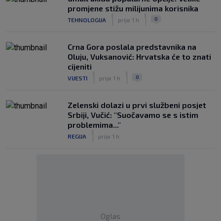
promjene stižu milijunima korisnika
|
|
0
TEHNOLOGIJA
prije 1 h
Crna Gora poslala predstavnika na
Oluju, Vuksanović: Hrvatska će to znati
cijeniti
|
|
0
VIJESTI
prije 1 h
Zelenski dolazi u prvi službeni posjet
Srbiji, Vučić: "Suočavamo se s istim
problemima..."
|
REGIJA
prije 1 h
Oglas