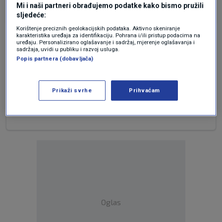
Odgovor
Mi i naši partneri obrađujemo podatke kako bismo pružili
sljedeće:
Korištenje preciznih geolokacijskih podataka. Aktivno skeniranje
karakteristika uređaja za identifikaciju. Pohrana i/ili pristup podacima na
uređaju. Personalizirano oglašavanje i sadržaj, mjerenje oglašavanja i
prije 4 mjeseci
Pali na Mars
sadržaja, uvidi u publiku i razvoj usluga.
Popis partnera (dobavljača)
NACRTAM ... NE OBJASNIM NEGO NACRTAM
STOCI TALMUDVIZIRANOJ ALI OBJAVE NEMA
Prikaži svrhe
Prihvaćam
Odgovor
Oglas