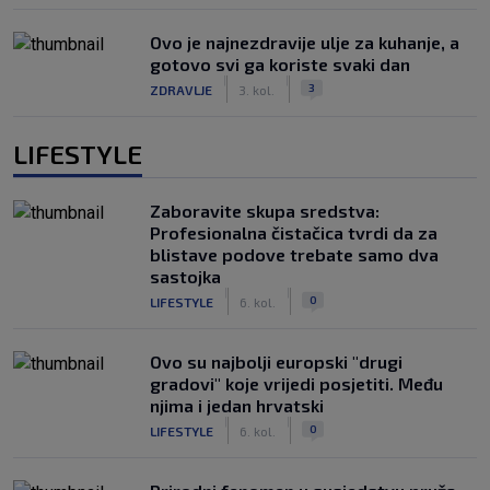
Ovo je najnezdravije ulje za kuhanje, a
gotovo svi ga koriste svaki dan
|
|
3
ZDRAVLJE
3. kol.
LIFESTYLE
Zaboravite skupa sredstva:
Profesionalna čistačica tvrdi da za
blistave podove trebate samo dva
sastojka
|
|
0
LIFESTYLE
6. kol.
Ovo su najbolji europski "drugi
gradovi" koje vrijedi posjetiti. Među
njima i jedan hrvatski
|
|
0
LIFESTYLE
6. kol.