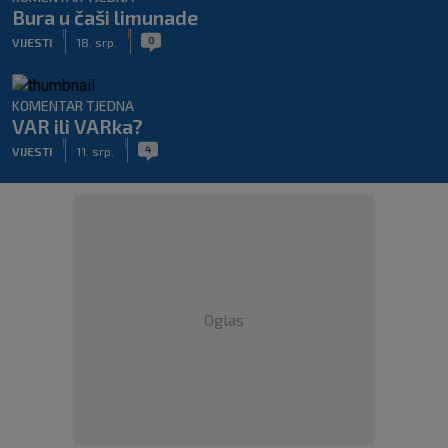
Bura u čaši limunade
|
|
0
VIJESTI
18. srp.
KOMENTAR TJEDNA
VAR ili VARka?
|
|
4
VIJESTI
11. srp.
Oglas