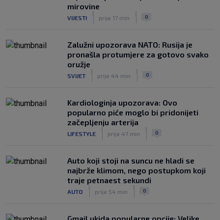
mirovine
|
|
0
VIJESTI
prije 17 min
Zalužni upozorava NATO: Rusija je
pronašla protumjere za gotovo svako
oružje
|
|
0
SVIJET
prije 44 min
Kardiologinja upozorava: Ovo
popularno piće moglo bi pridonijeti
začepljenju arterija
|
|
0
LIFESTYLE
prije 47 min
Auto koji stoji na suncu ne hladi se
najbrže klimom, nego postupkom koji
traje petnaest sekundi
|
|
0
AUTO
prije 54 min
Gmail ukida popularne opcije: Velike