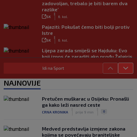
zadovoljan, trebalo je biti barem dva
razlike’
|
SK
6. kol.
Pajaziti: Pokušat ćemo biti bolji protiv
Istre
|
SK
6. kol.
Lijepa zarada smiješi se Hajduku: Evo
koji iznos će zaraditi ako prođu Žalgiris
|
SK
6. kol.
Idi na Sport
Kakav spektakl! Pogledajte čudesan
doček Salaha u Turskoj
NAJNOVIJE
|
SK
6. kol.
Rapsodija Hajduka u Litvi, playoff KL
Pretučen muškarac u Osijeku: Pronašli
praktički je osiguran! Majstorije Šege i
ga kako leži nasred ceste
Pajazitija
|
|
0
CRNA KRONIKA
prije 9 min
|
SK
6. kol.
Medved predstavlja izmjene zakona
kojima se povećavaju braniteljske