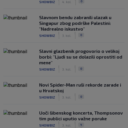
0
SHOWBIZ
4. kol.
Slavnom bendu zabranili ulazak u
Singapur zbog podrške Palestini:
"Nadrealno iskustvo"
|
|
0
SHOWBIZ
3. kol.
Slavni glazbenik progovorio o velikoj
borbi: "Ljudi su se dolazili oprostiti od
mene"
|
|
0
SHOWBIZ
3. kol.
Novi Spider-Man ruši rekorde zarade i
u Hrvatskoj
|
|
0
SHOWBIZ
3. kol.
Uoči šibenskog koncerta, Thompsonov
tim publici uputio važne poruke
|
|
4
SHOWBIZ
3. kol.