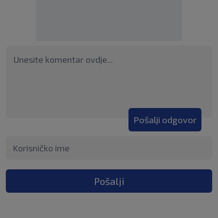
Pošalji odgovor
Pošalji