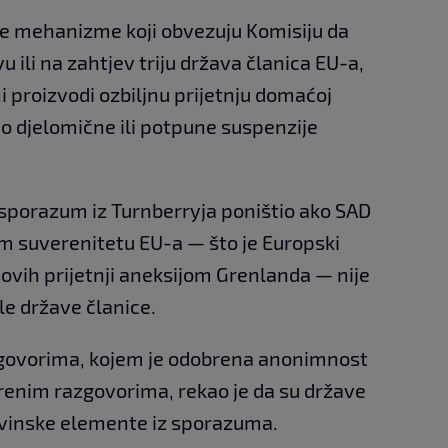
ne mehanizme koji obvezuju Komisiju da
ivu ili na zahtjev triju država članica EU-a,
i proizvodi ozbiljnu prijetnju domaćoj
 do djelomične ili potpune suspenzije
sporazum iz Turnberryja poništio ako SAD
om suverenitetu EU-a — što je Europski
vih prijetnji aneksijom Grenlanda — nije
ile države članice.
govorima, kojem je odobrena anonimnost
renim razgovorima, rekao je da su države
rgovinske elemente iz sporazuma.