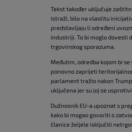
Tekst također uključuje zaštit
istraži, bilo na vlastitu inicijat
predstavljaju li određeni uvozn
industriji. To bi moglo dovesti
trgovinskog sporazuma.
Međutim, odredba kojom bi se 
ponovno zaprijeti teritorijaln
parlament tražio nakon Trumpo
uključena jer su joj se usprotiv
Dužnosnik EU-a upoznat s pre
kako bi mogao govoriti o zatvo
članice željele isključiti net