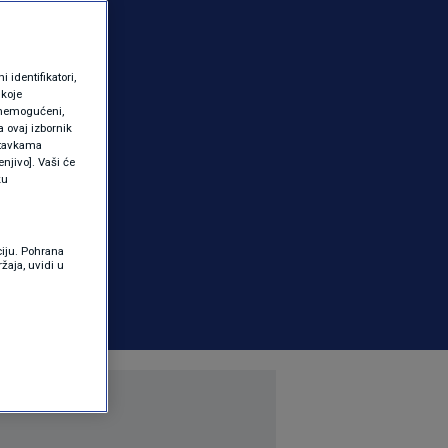
identifikatori,
 koje
 onemogućeni,
a ovaj izbornik
ostavkama
njivo]. Vaši će
ku
ciju. Pohrana
žaja, uvidi u