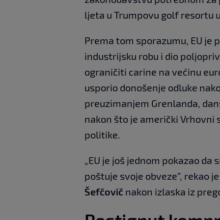
ljeta u Trumpovu golf resortu u
Prema tom sporazumu, EU je pr
industrijsku robu i dio poljop
ograničiti carine na većinu eur
usporio donošenje odluke nakon
preuzimanjem Grenlanda, dansk
nakon što je američki Vrhovni s
politike.
„EU je još jednom pokazao da s
poštuje svoje obveze”, rekao j
Šefčovič
nakon izlaska iz pre
Postignut komp