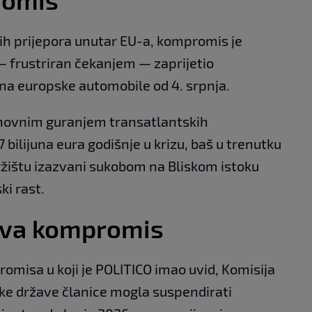
h prijepora unutar EU-a, kompromis je
— frustriran čekanjem — zaprijetio
na europske automobile od 4. srpnja.
ponovnim guranjem transatlantskih
 bilijuna eura godišnje u krizu, baš u trenutku
žištu izazvani sukobom na Bliskom istoku
i rast.
eva kompromis
isa u koji je POLITICO imao uvid, Komisija
eke države članice mogla suspendirati