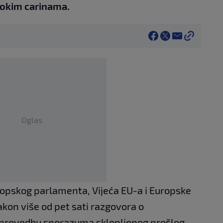
sokim carinama.
Oglas
ropskog parlamenta, Vijeća EU-a i Europske
kon više od pet sati razgovora o
provedbu sporazuma sklopljenog prošlog