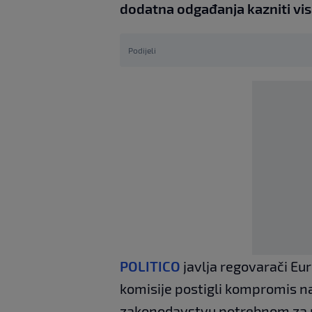
dodatna odgađanja kazniti vi
Podijeli
POLITICO
javlja regovarači Eu
komisije postigli kompromis na
zakonodavstvu potrebnom za 