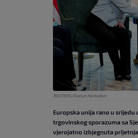
REUTERS/Evelyn Hockstein
Europska unija rano u srijedu 
trgovinskog sporazuma sa Sje
vjerojatno izbjegnuta prijetn