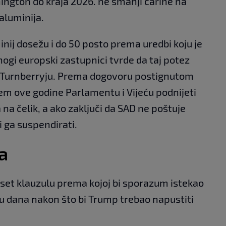
ngton do kraja 2026. ne smanji carine na
aluminija.
inij dosežu i do 50 posto prema uredbi koju je
ogi europski zastupnici tvrde da taj potez
u Turnberryju. Prema dogovoru postignutom
jem ove godine Parlamentu i Vijeću podnijeti
na čelik, a ako zaključi da SAD ne poštuje
i ga suspendirati.
a
unset klauzulu prema kojoj bi sporazum istekao
u dana nakon što bi Trump trebao napustiti