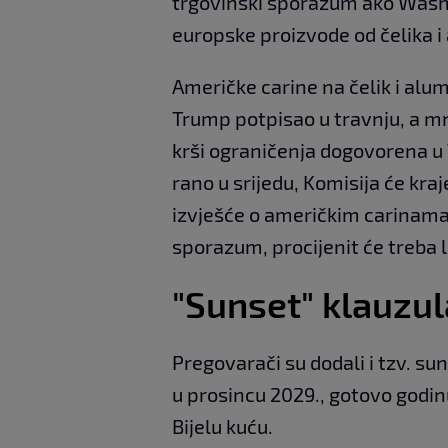
trgovinski sporazum ako Washi
europske proizvode od čelika i 
Američke carine na čelik i alum
Trump potpisao u travnju, a mn
krši ograničenja dogovorena 
rano u srijedu, Komisija će kra
izvješće o američkim carinama 
sporazum, procijenit će treba l
"Sunset" klauzul
Pregovarači su dodali i tzv. s
u prosincu 2029., gotovo godin
Bijelu kuću.