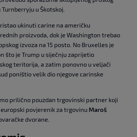
 Turnberryju u Škotskoj.
istao ukinuti carine na američku
rivrednih proizvoda, dok je Washington trebao
opskog izvoza na 15 posto. No Bruxelles je
 što je Trump u siječnju zaprijetio
og teritorija, a zatim ponovno u veljači
ud poništio velik dio njegove carinske
mo prilično pouzdan trgovinski partner koji
e europski povjerenik za trgovinu
Maroš
govaračke dvorane.
romis