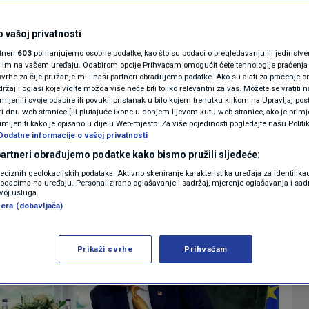
an sporazum
MAGAZIN
i SAD-a! Procurili
N1 KOMENTAR
 vašoj privatnosti
rtneri
603
pohranjujemo osobne podatke, kao što su podaci o pregledavanju ili jedinstveni 
KOLUMNE
o im na vašem uređaju. Odabirom opcije Prihvaćam omogućit ćete tehnologije praćenja
vrhe za čije pružanje mi i naši partneri obrađujemo podatke. Ako su alati za praćenje
žaj i oglasi koje vidite možda više neće biti toliko relevantni za vas. Možete se vratiti n
N1(DIS)INFO
zmijenili svoje odabire ili povukli pristanak u bilo kojem trenutku klikom na Upravljaj p
1
SVIJET
komentara
|
|
i dnu web-stranice [ili plutajuće ikone u donjem lijevom kutu web stranice, ako je primje
KLIMATSKE PROMJENE
rimijeniti kako je opisano u dijelu Web-mjesto. Za više pojedinosti pogledajte našu Politi
Dodatne informacije o vašoj privatnosti
FOTO
 partneri obrađujemo podatke kako bismo pružili sljedeće:
Više
reciznih geolokacijskih podataka. Aktivno skeniranje karakteristika uređaja za identifika
p podacima na uređaju. Personalizirano oglašavanje i sadržaj, mjerenje oglašavanja i sadr
VIDEO
zvoj usluga.
era (dobavljača)
Prikaži svrhe
Prihvaćam