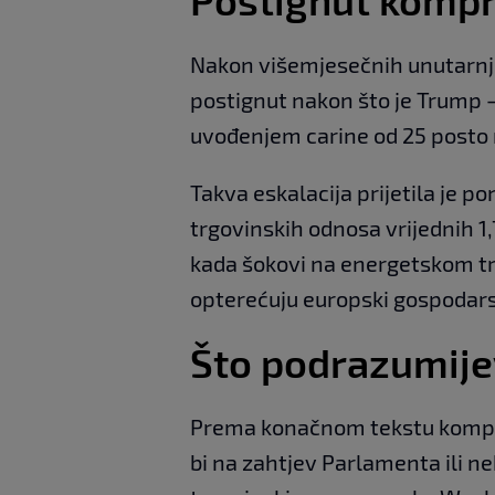
Nakon višemjesečnih unutarnji
postignut nakon što je Trump 
uvođenjem carine od 25 posto 
Takva eskalacija prijetila je 
trgovinskih odnosa vrijednih 1,7
kada šokovi na energetskom tr
opterećuju europski gospodarsk
Što podrazumij
Prema konačnom tekstu komprom
bi na zahtjev Parlamenta ili n