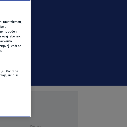
identifikatori,
 koje
 onemogućeni,
a ovaj izbornik
ostavkama
njivo]. Vaši će
ku
ciju. Pohrana
žaja, uvidi u
Oglas