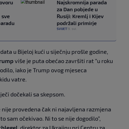
govoru
Najskromnija parada
za Dan pobjede u
e sve
Rusiji: Kremlj i Kijev
paradu
podržali primirje
SVIJET
9. svi.
|
ta u Bijeloj kući u siječnju prošle godine,
Trump
više je puta obećao završiti rat “u roku
ogodilo, iako je Trump ovog mjeseca
idu vatre.
ječi dočekali sa skepsom.
re nije provedena čak ni najavljena razmjena
to sam očekivao. Ni to se nije dogodilo”,
chlegel
, direktor za Ukrajinu pri Centru za