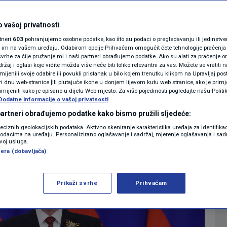
usija diplomaciju
MAGAZIN
 ratu u Ukrajini?
N1 KOMENTAR
 vašoj privatnosti
rtneri
603
pohranjujemo osobne podatke, kao što su podaci o pregledavanju ili jedinstveni 
KOLUMNE
o im na vašem uređaju. Odabirom opcije Prihvaćam omogućit ćete tehnologije praćenja
0
SVIJET
komentara
|
vrhe za čije pružanje mi i naši partneri obrađujemo podatke. Ako su alati za praćenje
žaj i oglasi koje vidite možda više neće biti toliko relevantni za vas. Možete se vratiti n
N1(DIS)INFO
zmijenili svoje odabire ili povukli pristanak u bilo kojem trenutku klikom na Upravljaj p
i dnu web-stranice [ili plutajuće ikone u donjem lijevom kutu web stranice, ako je primje
KLIMATSKE PROMJENE
rimijeniti kako je opisano u dijelu Web-mjesto. Za više pojedinosti pogledajte našu Politi
Više
Dodatne informacije o vašoj privatnosti
FOTO
 partneri obrađujemo podatke kako bismo pružili sljedeće:
reciznih geolokacijskih podataka. Aktivno skeniranje karakteristika uređaja za identifika
p podacima na uređaju. Personalizirano oglašavanje i sadržaj, mjerenje oglašavanja i sadr
VIDEO
zvoj usluga.
era (dobavljača)
Prikaži svrhe
Prihvaćam