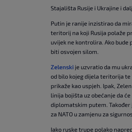
Stajališta Rusije i Ukrajine i da
Putin je ranije inzistirao da m
teritorij na koji Rusija polaže 
uvijek ne kontrolira. Ako bude p
biti osvojen silom.
Zelenski
je uzvratio da mu ukr
od bilo kojeg dijela teritorija t
prikaže kao uspjeh. Ipak, Zelen
linija bojišta uz obećanje da će
diplomatskim putem. Također j
za NATO u zamjenu za sigurno
Iako ruske trupe polako napred