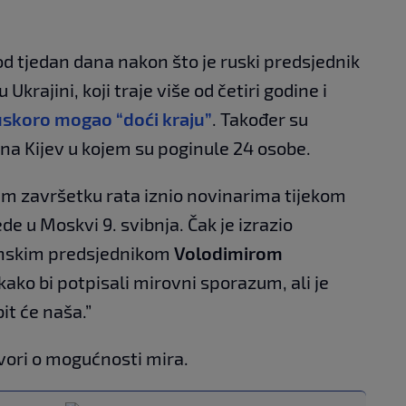
 od tjedan dana nakon što je ruski predsjednik
u Ukrajini, koji traje više od četiri godine i
uskoro mogao “doći kraju”
. Također su
 na Kijev u kojem su poginule 24 osobe.
m završetku rata iznio novinarima tijekom
e u Moskvi 9. svibnja. Čak je izrazio
jinskim predsjednikom
Volodimirom
kako bi potpisali mirovni sporazum, ali je
bit će naša.”
ovori o mogućnosti mira.