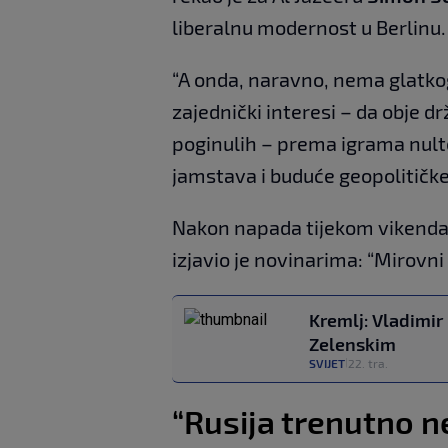
liberalnu modernost u Berlinu.
“A onda, naravno, nema glatkog
zajednički interesi – da obje dr
poginulih – prema igrama nulte
jamstava i buduće geopolitičke 
Nakon napada tijekom vikenda
izjavio je novinarima: “Mirovni
Kremlj: Vladimir
Zelenskim
SVIJET
22. tra.
|
“Rusija trenutno n