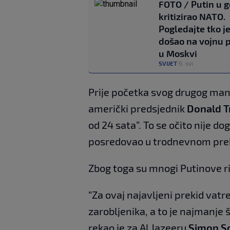
FOTO / Putin u 
kritizirao NATO.
Pogledajte tko j
došao na vojnu 
u Moskvi
SVIJET
9. svi.
|
Prije početka svog drugog manda
američki predsjednik
Donald 
od 24 sata”. To se očito nije d
posredovao u trodnevnom prek
Zbog toga su mnogi Putinove ri
“Za ovaj najavljeni prekid vat
zarobljenika, a to je najmanje š
rekao je za Al Jazeeru
Simon S