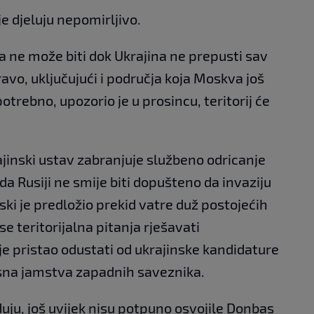
lje djeluju nepomirljivo.
ira ne može biti dok Ukrajina ne prepusti sav
pravo, uključujući i područja koja Moskva još
otrebno, upozorio je u prosincu, teritorij će
ajinski ustav zabranjuje službeno odricanje
e da Rusiji ne smije biti dopušteno da invaziju
ski je predložio prekid vatre duž postojećih
 se teritorijalna pitanja rješavati
e pristao odustati od ukrajinske kandidature
sna jamstva zapadnih saveznika.
uju, još uvijek nisu potpuno osvojile Donbas