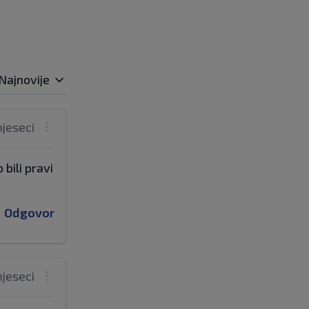
Najnovije
mjeseci
bili pravi
Odgovor
mjeseci