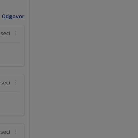
Odgovor
eseci
eseci
eseci