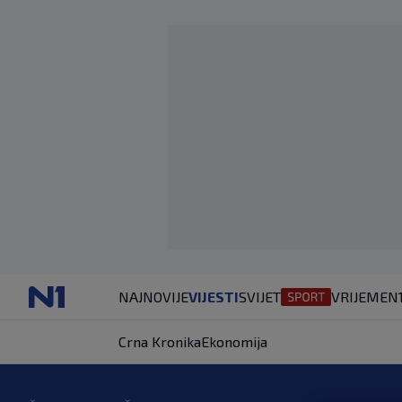
NAJNOVIJE
VIJESTI
SVIJET
VRIJEME
N
Crna Kronika
Ekonomija