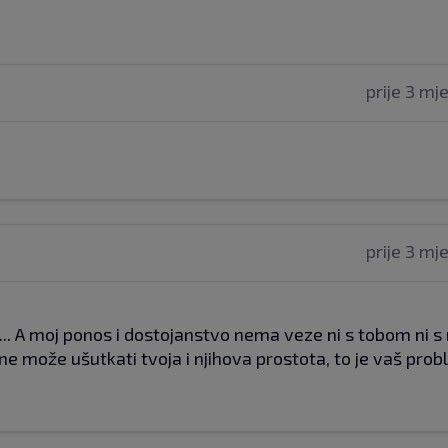
prije 3 mj
prije 3 mj
. A moj ponos i dostojanstvo nema veze ni s tobom ni s n
e može ušutkati tvoja i njihova prostota, to je vaš prob