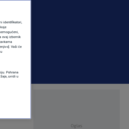
identifikatori,
 koje
 onemogućeni,
a ovaj izbornik
ostavkama
njivo]. Vaši će
ku
ciju. Pohrana
žaja, uvidi u
ve
e
Oglas