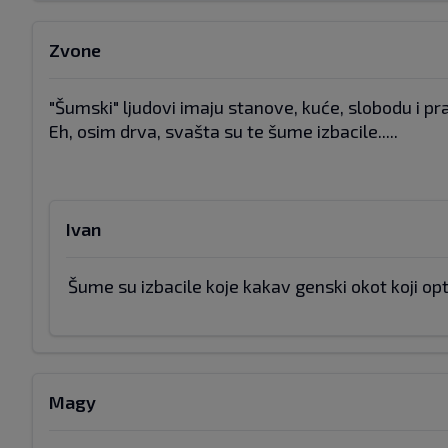
Zvone
"Šumski" ljudovi imaju stanove, kuće, slobodu i pr
Eh, osim drva, svašta su te šume izbacile.....
Ivan
Šume su izbacile koje kakav genski okot koji o
Magy