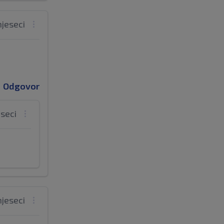
mjeseci
Odgovor
eseci
mjeseci