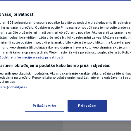
N1(DIS)INFO
tnik Ranko Ostojić sveo
KLIMATSKE PROMJENE
 vašoj privatnosti
rtneri
603
pohranjujemo osobne podatke, kao što su podaci o pregledavanju ili jedinstveni 
esprizornog strvinara"
FOTO
o im na vašem uređaju. Odabirom opcije Prihvaćam omogućit ćete tehnologije praćenja
vrhe za čije pružanje mi i naši partneri obrađujemo podatke. Ako su alati za praćenje
žaj i oglasi koje vidite možda više neće biti toliko relevantni za vas. Možete se vratiti n
VIDEO
zmijenili svoje odabire ili povukli pristanak u bilo kojem trenutku klikom na Upravljaj p
ra
i dnu web-stranice [ili plutajuće ikone u donjem lijevom kutu web stranice, ako je primje
rimijeniti kako je opisano u dijelu Web-mjesto. Za više pojedinosti pogledajte našu Politi
Dodatne informacije o vašoj privatnosti
 partneri obrađujemo podatke kako bismo pružili sljedeće:
reciznih geolokacijskih podataka. Aktivno skeniranje karakteristika uređaja za identifika
p podacima na uređaju. Personalizirano oglašavanje i sadržaj, mjerenje oglašavanja i sadr
zvoj usluga.
era (dobavljača)
tarnjih poslova Ranka Ostojića (SDP), nakon njego
ojstvo u Drnišu optužio glasače HDZ-a
Pročitaj viš
Prikaži svrhe
Prihvaćam