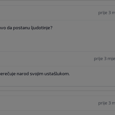
prije 3 
avo da postanu ljudotinje?
prije 3 mj
pterečuje narod svojim ustašlukom.
prije 3 