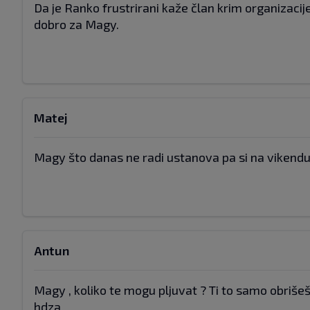
Da je Ranko frustrirani kaže član krim organizaci
dobro za Magy.
Matej
Magy što danas ne radi ustanova pa si na vikendu.
Antun
Magy , koliko te mogu pljuvat ? Ti to samo obrišeš i
hdza