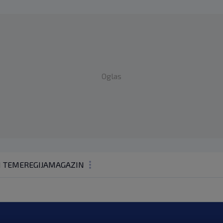
Oglas
1 TEME
REGIJA
MAGAZIN
N1 KOMENTAR
KOLUMNE