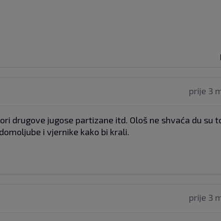
prije 3 
ri drugove jugose partizane itd. Ološ ne shvaća du su to 
 domoljube i vjernike kako bi krali.
prije 3 