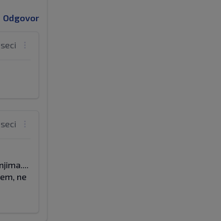
Odgovor
eseci
eseci
jima....
lem, ne