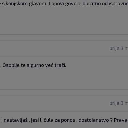
je s konjskom glavom. Lopovi govore obratno od ispravno
prije 3 
 Osoblje te sigurno već traži.
prije 3 
 nastavljaš , jesi li čula za ponos , dostojanstvo ? Prava