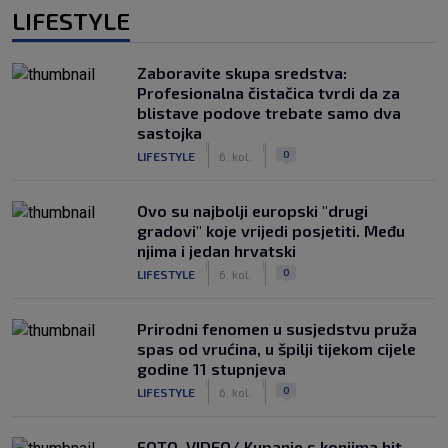
LIFESTYLE
Zaboravite skupa sredstva:
Profesionalna čistačica tvrdi da za
blistave podove trebate samo dva
sastojka
|
|
0
LIFESTYLE
6. kol.
Ovo su najbolji europski "drugi
gradovi" koje vrijedi posjetiti. Među
njima i jedan hrvatski
|
|
0
LIFESTYLE
6. kol.
Prirodni fenomen u susjedstvu pruža
spas od vrućina, u špilji tijekom cijele
godine 11 stupnjeva
|
|
0
LIFESTYLE
6. kol.
FOTO, VIDEO/ Kupanje s konjima hit