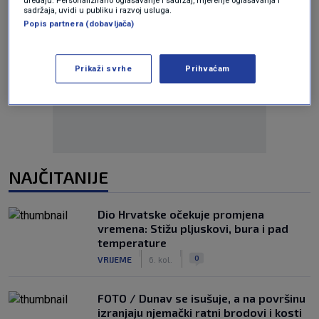
uređaju. Personalizirano oglašavanje i sadržaj, mjerenje oglašavanja i
sadržaja, uvidi u publiku i razvoj usluga.
Popis partnera (dobavljača)
Oglas
Prikaži svrhe
Prihvaćam
NAJČITANIJE
Dio Hrvatske očekuje promjena
vremena: Stižu pljuskovi, bura i pad
temperature
|
|
0
VRIJEME
6. kol.
FOTO / Dunav se isušuje, a na površinu
izranjaju njemački ratni brodovi i kosti