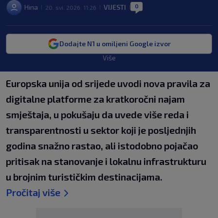
0
Hina
VIJESTI
20. svi. 2026. 11:26
|
|
|
Dodajte N1 u omiljeni Google izvor
Više
Europska unija od srijede uvodi nova pravila za
digitalne platforme za kratkoročni najam
smještaja, u pokušaju da uvede više reda i
transparentnosti u sektor koji je posljednjih
godina snažno rastao, ali istodobno pojačao
pritisak na stanovanje i lokalnu infrastrukturu
u brojnim turističkim destinacijama.
Pročitaj više