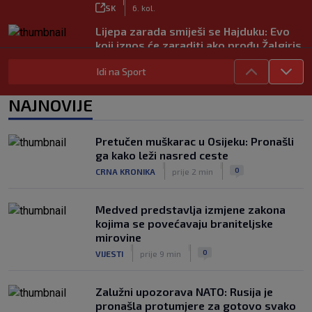
|
SK
6. kol.
Lijepa zarada smiješi se Hajduku: Evo
koji iznos će zaraditi ako prođu Žalgiris
|
SK
6. kol.
Idi na Sport
Kakav spektakl! Pogledajte čudesan
doček Salaha u Turskoj
NAJNOVIJE
|
SK
6. kol.
Rapsodija Hajduka u Litvi, playoff KL
Pretučen muškarac u Osijeku: Pronašli
praktički je osiguran! Majstorije Šege i
ga kako leži nasred ceste
Pajazitija
|
|
0
CRNA KRONIKA
prije 2 min
|
SK
6. kol.
Medved predstavlja izmjene zakona
kojima se povećavaju braniteljske
mirovine
|
|
0
VIJESTI
prije 9 min
Zalužni upozorava NATO: Rusija je
pronašla protumjere za gotovo svako