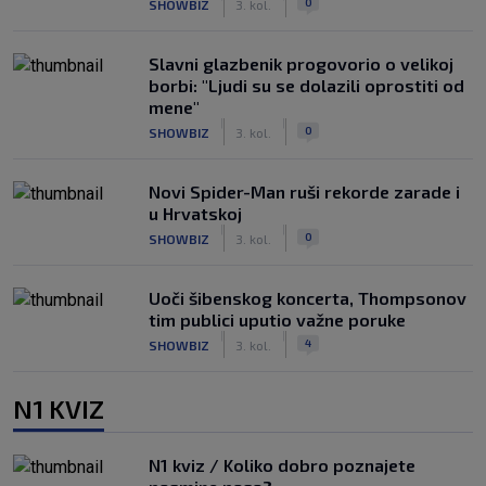
0
SHOWBIZ
3. kol.
Slavni glazbenik progovorio o velikoj
borbi: "Ljudi su se dolazili oprostiti od
mene"
|
|
0
SHOWBIZ
3. kol.
Novi Spider-Man ruši rekorde zarade i
u Hrvatskoj
|
|
0
SHOWBIZ
3. kol.
Uoči šibenskog koncerta, Thompsonov
tim publici uputio važne poruke
|
|
4
SHOWBIZ
3. kol.
N1 KVIZ
N1 kviz / Koliko dobro poznajete