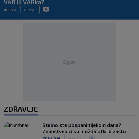
VAR ili VARka?
|
|
4
VIJESTI
11. srp.
Oglas
ZDRAVLJE
Stalno ste pospani tijekom dana?
Znanstvenici su možda otkrili zašto
|
|
0
ZDRAVLJE
prije 2 h