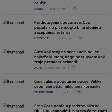
oružje
|
|
0
SVIJET
prije 37 min
Kardiologinja upozorava: Ovo
popularno piće moglo bi pridonijeti
začepljenju arterija
|
|
0
LIFESTYLE
prije 40 min
Auto koji stoji na suncu ne hladi se
najbrže klimom, nego postupkom koji
traje petnaest sekundi
|
|
0
AUTO
prije 46 min
Gmail ukida popularne opcije: Velike
promjene stižu milijunima korisnika
|
|
0
TEHNOLOGIJA
prije 1 h
Crna Gora poslala predstavnika na
Oluju, Vuksanović: Hrvatska će to znati