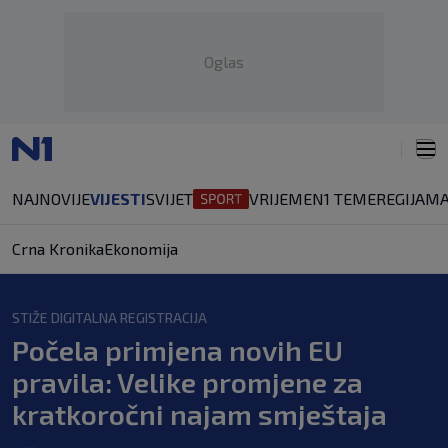
Oglas
NAJNOVIJE
VIJESTI
SVIJET
VRIJEME
N1 TEME
REGIJA
MA
Crna Kronika
Ekonomija
STIŽE DIGITALNA REGISTRACIJA
Počela primjena novih EU
pravila: Velike promjene za
kratkoročni najam smještaja