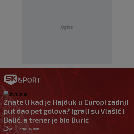
Oglas
SPORT
Znate li kad je Hajduk u Europi zadnji
put dao pet golova? Igrali su Vlašić i
Balić, a trener je bio Burić
|
SK
prije 35 min