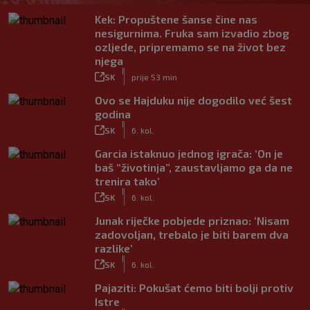
Kek: Propuštene šanse čine nas
nesigurnima. Fruka sam izvadio zbog
ozljede, pripremamo se na život bez
njega
|
SK
prije 53 min
Ovo se Hajduku nije dogodilo već šest
godina
|
SK
6. kol.
Garcia istaknuo jednog igrača: ‘On je
baš “životinja”, zaustavljamo ga da ne
trenira tako’
|
SK
6. kol.
Junak riječke pobjede priznao: ‘Nisam
zadovoljan, trebalo je biti barem dva
razlike’
|
SK
6. kol.
Pajaziti: Pokušat ćemo biti bolji protiv
Istre