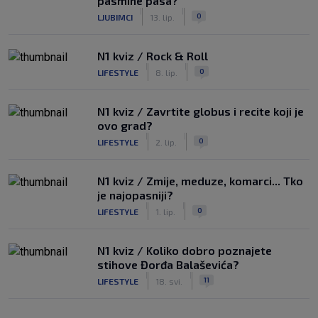
pasmine pasa?
|
|
0
LJUBIMCI
13. lip.
N1 kviz / Rock & Roll
|
|
0
LIFESTYLE
8. lip.
N1 kviz / Zavrtite globus i recite koji je
ovo grad?
|
|
0
LIFESTYLE
2. lip.
N1 kviz / Zmije, meduze, komarci... Tko
je najopasniji?
|
|
0
LIFESTYLE
1. lip.
N1 kviz / Koliko dobro poznajete
stihove Đorđa Balaševića?
|
|
11
LIFESTYLE
18. svi.