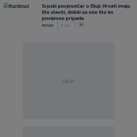
Srpski povjesničar o Oluji: Hrvati imaju
što slaviti, dobili su ono što im
povijesno pripada
|
|
4
REGIJA
6. kol.
Oglas