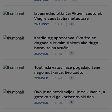
Izvanredno otkriće: Aktivni sastojak
Viagre zaustavlja metastaze
|
|
2
ZNANOST
6. kol.
Kardiolog upozorava: Evo što se
događa s krvnim tlakom ako dugo
boravite na vrućini
|
|
0
ZDRAVLJE
5. kol.
Toplinski valovi jače pogađaju žene
nego muškarce. Evo zašto
|
|
1
ZDRAVLJE
3. kol.
Ovo je najnezdravije ulje za kuhanje, a
gotovo svi ga koriste svaki dan
|
|
3
ZDRAVLJE
3. kol.