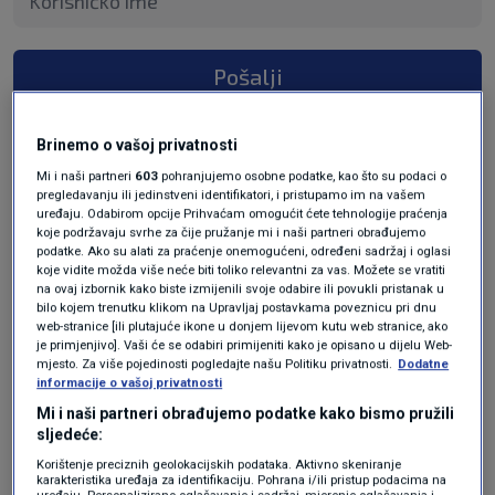
Pošalji
Brinemo o vašoj privatnosti
Mi i naši partneri
603
pohranjujemo osobne podatke, kao što su podaci o
pregledavanju ili jedinstveni identifikatori, i pristupamo im na vašem
uređaju. Odabirom opcije Prihvaćam omogućit ćete tehnologije praćenja
koje podržavaju svrhe za čije pružanje mi i naši partneri obrađujemo
podatke. Ako su alati za praćenje onemogućeni, određeni sadržaj i oglasi
koje vidite možda više neće biti toliko relevantni za vas. Možete se vratiti
na ovaj izbornik kako biste izmijenili svoje odabire ili povukli pristanak u
bilo kojem trenutku klikom na Upravljaj postavkama poveznicu pri dnu
Oglas
web-stranice [ili plutajuće ikone u donjem lijevom kutu web stranice, ako
je primjenjivo]. Vaši će se odabiri primijeniti kako je opisano u dijelu Web-
mjesto. Za više pojedinosti pogledajte našu Politiku privatnosti.
Dodatne
informacije o vašoj privatnosti
Mi i naši partneri obrađujemo podatke kako bismo pružili
sljedeće:
Korištenje preciznih geolokacijskih podataka. Aktivno skeniranje
karakteristika uređaja za identifikaciju. Pohrana i/ili pristup podacima na