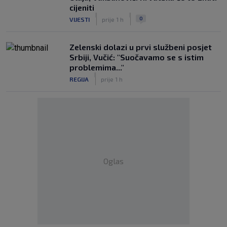
cijeniti
|
|
0
VIJESTI
prije 1 h
Zelenski dolazi u prvi službeni posjet
Srbiji, Vučić: "Suočavamo se s istim
problemima..."
|
REGIJA
prije 1 h
Oglas