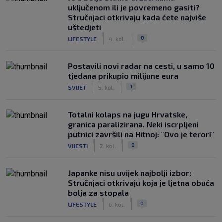
uključenom ili je povremeno gasiti?
Stručnjaci otkrivaju kada ćete najviše
uštedjeti
|
|
0
LIFESTYLE
4. kol.
Postavili novi radar na cesti, u samo 10
tjedana prikupio milijune eura
|
|
1
SVIJET
5. kol.
Totalni kolaps na jugu Hrvatske,
granica paralizirana. Neki iscrpljeni
putnici završili na Hitnoj: "Ovo je teror!"
|
|
8
VIJESTI
2. kol.
Japanke nisu uvijek najbolji izbor:
Stručnjaci otkrivaju koja je ljetna obuća
bolja za stopala
|
|
0
LIFESTYLE
6. kol.