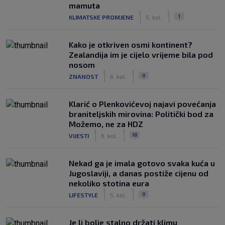
mamuta
|
|
1
KLIMATSKE PROMJENE
5. kol.
Kako je otkriven osmi kontinent?
Zealandija im je cijelo vrijeme bila pod
nosom
|
|
0
ZNANOST
6. kol.
Klarić o Plenkovićevoj najavi povećanja
braniteljskih mirovina: Politički bod za
Možemo, ne za HDZ
|
|
18
VIJESTI
6. kol.
Nekad ga je imala gotovo svaka kuća u
Jugoslaviji, a danas postiže cijenu od
nekoliko stotina eura
|
|
0
LIFESTYLE
5. kol.
Je li bolje stalno držati klimu