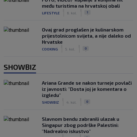
među turistima na hrvatskoj obali
|
|
1
LIFESTYLE
6. kol.
Ovaj grad proglašen je kulinarskom
prijestolnicom svijeta, a nije daleko od
Hrvatske
|
|
0
COOKING
5. kol.
SHOWBIZ
Ariana Grande se nakon turneje povlači
iz javnosti: "Dosta joj je komentara o
izgledu"
|
|
0
SHOWBIZ
4. kol.
Slavnom bendu zabranili ulazak u
Singapur zbog podrške Palestini:
"Nadrealno iskustvo"
|
|