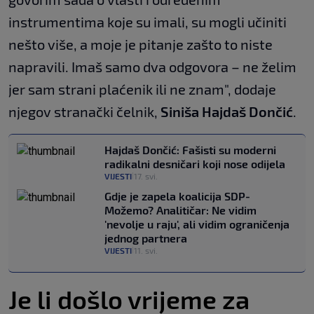
instrumentima koje su imali, su mogli učiniti
nešto više, a moje je pitanje zašto to niste
napravili. Imaš samo dva odgovora – ne želim
jer sam strani plaćenik ili ne znam", dodaje
njegov stranački čelnik,
Siniša Hajdaš Dončić
.
Hajdaš Dončić: Fašisti su moderni
radikalni desničari koji nose odijela
VIJESTI
17. svi.
|
Gdje je zapela koalicija SDP-
Možemo? Analitičar: Ne vidim
'nevolje u raju', ali vidim ograničenja
jednog partnera
VIJESTI
11. svi.
|
Je li došlo vrijeme za