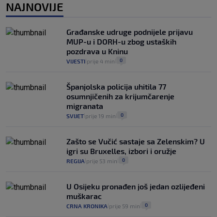
1
VIJESTI
1. kol.
NAJNOVIJE
|
|
Kako spriječiti nasilje? "Tako da glavni
junaci naših priča budu oni koji pomažu,
Građanske udruge podnijele prijavu
a ne oni koji su pobijedili nekoga"
MUP-u i DORH-u zbog ustaških
2
VIJESTI
30. srp.
|
|
pozdrava u Kninu
0
VIJESTI
prije 4 min
|
|
Španjolska policija uhitila 77
osumnjičenih za krijumčarenje
migranata
0
SVIJET
prije 19 min
|
|
Zašto se Vučić sastaje sa Zelenskim? U
igri su Bruxelles, izbori i oružje
0
REGIJA
prije 53 min
|
|
U Osijeku pronađen još jedan ozlijeđeni
muškarac
0
CRNA KRONIKA
prije 59 min
|
|