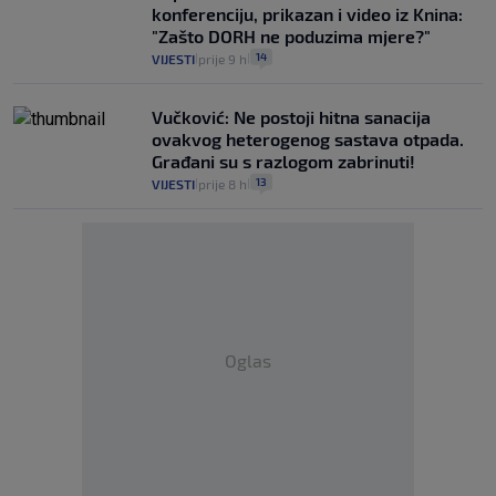
konferenciju, prikazan i video iz Knina:
"Zašto DORH ne poduzima mjere?"
14
VIJESTI
prije 9 h
|
|
Vučković: Ne postoji hitna sanacija
ovakvog heterogenog sastava otpada.
Građani su s razlogom zabrinuti!
13
VIJESTI
prije 8 h
|
|
Oglas