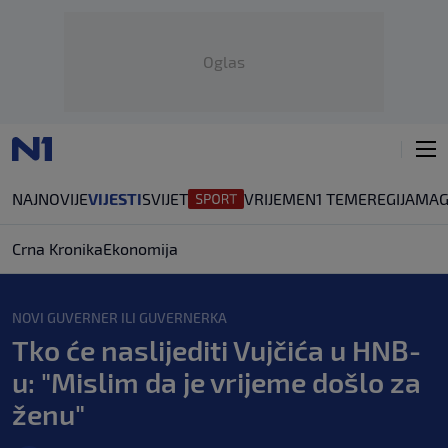
Oglas
NAJNOVIJE
VIJESTI
SVIJET
VRIJEME
N1 TEME
REGIJA
MAG
Crna Kronika
Ekonomija
NOVI GUVERNER ILI GUVERNERKA
Tko će naslijediti Vujčića u HNB-
u: "Mislim da je vrijeme došlo za
ženu"