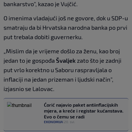
bankarstvo", kazao je Vujčić.
O imenima vladajući još ne govore, dok u SDP-u
smatraju da bi Hrvatska narodna banka po prvi
put trebala dobiti guvernerku.
„Mislim da je vrijeme došlo za ženu, kao broj
jedan to je gospođa
Švaljek
zato što je zadnji
put vrlo korektno u Saboru raspravljala o
inflaciji na jedan prizeman i ljudski način",
izjasnio se Lalovac.
Ćorić najavio paket antiinflacijskih
mjera, a kreće i registar kućanstava.
Evo o čemu se radi
EKONOMIJA
20. svi.
|