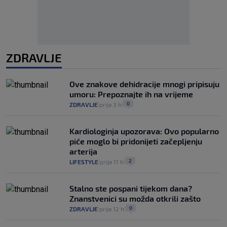
ZDRAVLJE
Ove znakove dehidracije mnogi pripisuju
umoru: Prepoznajte ih na vrijeme
0
ZDRAVLJE
prije 3 h
|
|
Kardiologinja upozorava: Ovo popularno
piće moglo bi pridonijeti začepljenju
arterija
2
LIFESTYLE
prije 11 h
|
|
Stalno ste pospani tijekom dana?
Znanstvenici su možda otkrili zašto
0
ZDRAVLJE
prije 12 h
|
|