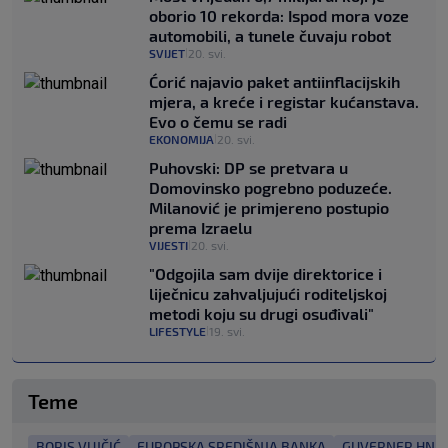
oborio 10 rekorda: Ispod mora voze
automobili, a tunele čuvaju robot
SVIJET
20. svi.
|
Ćorić najavio paket antiinflacijskih
mjera, a kreće i registar kućanstava.
Evo o čemu se radi
EKONOMIJA
20. svi.
|
Puhovski: DP se pretvara u
Domovinsko pogrebno poduzeće.
Milanović je primjereno postupio
prema Izraelu
VIJESTI
20. svi.
|
"Odgojila sam dvije direktorice i
liječnicu zahvaljujući roditeljskoj
metodi koju su drugi osuđivali"
LIFESTYLE
19. svi.
|
Teme
BORIS VUJČIĆ
EUROPSKA SREDIŠNJA BANKA
GUVERNER HNB