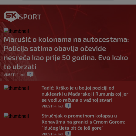
SPORT
Marušić o kolonama na autocestama:
Policija satima obavlja očevide
nesreća kao prije 50 godina. Evo kako
to ubrzati
6
VIJESTI
4. kol.
|
|
Tadić: Krško je u boljoj poziciji od
nuklearki u Mađarskoj i Rumunjskoj jer
se vodilo računa o važnoj stvari
5
VIJESTI
4. kol.
|
|
Stručnjak o prometnom kolapsu u
Konavlima na granici s Crnom Gorom:
"Idućeg ljeta bit će još gore"
3
VIJESTI
4. kol.
|
|