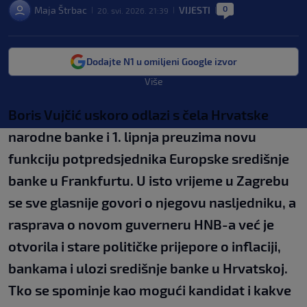
0
Maja Štrbac
VIJESTI
20. svi. 2026. 21:39
|
|
|
Dodajte N1 u omiljeni Google izvor
Više
Boris Vujčić uskoro odlazi s čela Hrvatske
narodne banke i 1. lipnja preuzima novu
funkciju potpredsjednika Europske središnje
banke u Frankfurtu. U isto vrijeme u Zagrebu
se sve glasnije govori o njegovu nasljedniku, a
rasprava o novom guverneru HNB-a već je
otvorila i stare političke prijepore o inflaciji,
bankama i ulozi središnje banke u Hrvatskoj.
Tko se spominje kao mogući kandidat i kakve