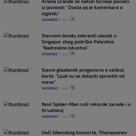
Ariana Grande se nakon turneje povlači
iz javnosti: "Dosta joj je komentara o
izgledu"
0
SHOWBIZ
4. kol.
|
|
Slavnom bendu zabranili ulazak u
Singapur zbog podrške Palestini:
"Nadrealno iskustvo"
0
SHOWBIZ
3. kol.
|
|
Slavni glazbenik progovorio o velikoj
borbi: "Ljudi su se dolazili oprostiti od
mene"
0
SHOWBIZ
3. kol.
|
|
Novi Spider-Man ruši rekorde zarade i u
Hrvatskoj
0
SHOWBIZ
3. kol.
|
|
Uoči šibenskog koncerta, Thompsonov