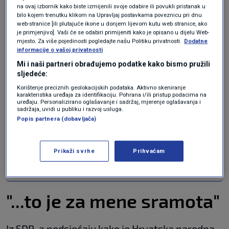
na ovaj izbornik kako biste izmijenili svoje odabire ili povukli pristanak u
nikad nije radio za hrvatske interese, koji nikad
bilo kojem trenutku klikom na Upravljaj postavkama poveznicu pri dnu
web-stranice [ili plutajuće ikone u donjem lijevom kutu web stranice, ako
nije radio za hrvatske ljude. On je slika i prilika
je primjenjivo]. Vaši će se odabiri primijeniti kako je opisano u dijelu Web-
mjesto. Za više pojedinosti pogledajte našu Politiku privatnosti.
Dodatne
kadroviranja
Zorana Milanovića
i
Andreja
informacije o vašoj privatnosti
Plenkovića
. Milanović ga je izmislio, Plenković
Mi i naši partneri obrađujemo podatke kako bismo pružili
sljedeće:
ga je posvojio", kaže
Nikola Grmoja,
čelnik
Korištenje preciznih geolokacijskih podataka. Aktivno skeniranje
karakteristika uređaja za identifikaciju. Pohrana i/ili pristup podacima na
Mosta.
uređaju. Personalizirano oglašavanje i sadržaj, mjerenje oglašavanja i
sadržaja, uvidi u publiku i razvoj usluga.
Popis partnera (dobavljača)
Grmoja za N1: Ako nam Županijski
sud pošalje spis, objavit ćemo
kompromitirajuće informacije o
Prikaži svrhe
Prihvaćam
Milanovićevoj kandidatkinji
VIJESTI
14. svi.
|
"...to je za mene sramota"
Iz SDP-a podsjećaju kako je Hrvatska narodna