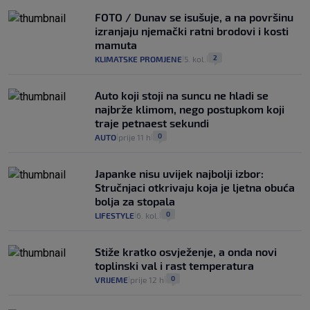
FOTO / Dunav se isušuje, a na površinu
izranjaju njemački ratni brodovi i kosti
mamuta
2
KLIMATSKE PROMJENE
5. kol.
|
|
Auto koji stoji na suncu ne hladi se
najbrže klimom, nego postupkom koji
traje petnaest sekundi
0
AUTO
prije 11 h
|
|
Japanke nisu uvijek najbolji izbor:
Stručnjaci otkrivaju koja je ljetna obuća
bolja za stopala
0
LIFESTYLE
6. kol.
|
|
Stiže kratko osvježenje, a onda novi
toplinski val i rast temperatura
0
VRIJEME
prije 12 h
|
|