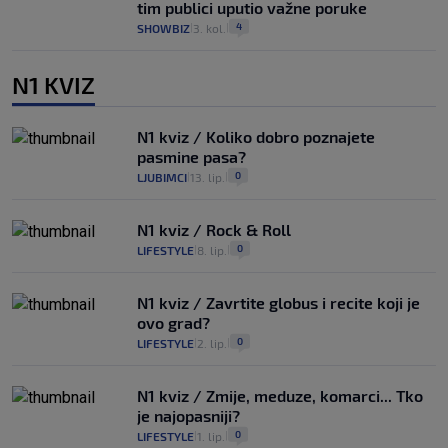
tim publici uputio važne poruke
4
SHOWBIZ
3. kol.
|
|
N1 KVIZ
N1 kviz / Koliko dobro poznajete
pasmine pasa?
0
LJUBIMCI
13. lip.
|
|
N1 kviz / Rock & Roll
0
LIFESTYLE
8. lip.
|
|
N1 kviz / Zavrtite globus i recite koji je
ovo grad?
0
LIFESTYLE
2. lip.
|
|
N1 kviz / Zmije, meduze, komarci... Tko
je najopasniji?
0
LIFESTYLE
1. lip.
|
|