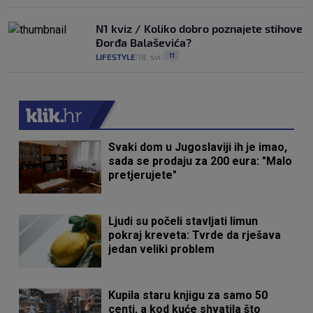
N1 kviz / Koliko dobro poznajete stihove
Đorđa Balaševića?
11
LIFESTYLE
18. svi.
|
|
Svaki dom u Jugoslaviji ih je imao,
sada se prodaju za 200 eura: "Malo
pretjerujete"
Ljudi su počeli stavljati limun
pokraj kreveta: Tvrde da rješava
jedan veliki problem
Kupila staru knjigu za samo 50
centi, a kod kuće shvatila što