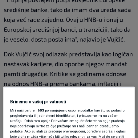
središnje banke, tako da imam dva ureda sada
koja već rade zajedno. Ovaj u HNB-u i onaj u
Europskoj središnjoj banci, u tranziciji, tako da
je veselo, dosta posla ima", najavio je Vujčić.
Dok Vujčić svoj odlazak predstavlja kao logičan
nastavak karijere, dio oporbe njegov mandat
pamti drugačije. Kritike se godinama odnose
na odnos HNB-a prema bankama, inflaciji i
izostanak komunikacije sa Saborom tijekom
Brinemo o vašoj privatnosti
najvećeg vala poskupljenja.
Mi i naši partneri
603
pohranjujemo osobne podatke, kao što su podaci o
pregledavanju ili jedinstveni identifikatori, i pristupamo im na vašem
"To je čovjek koji je radio za sebe, koji je radio za
uređaju. Odabirom opcije Prihvaćam omogućit ćete tehnologije praćenja
koje podržavaju svrhe za čije pružanje mi i naši partneri obrađujemo
banke, koji je radio za interese određenih
podatke. Ako su alati za praćenje onemogućeni, određeni sadržaj i oglasi
moćnih skupina u Hrvatskom društvu. Koji
koje vidite možda više neće biti toliko relevantni za vas. Možete se vratiti