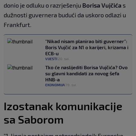
donio je odluku o razrješenju
Borisa Vujčića
s
dužnosti guvernera budući da uskoro odlazi u
Frankfurt.
"Nikad nisam planirao biti guverner":
Boris Vujčić za N1 o karijeri, krizama i
ECB-u
VIJESTI
20. svi.
|
Tko će naslijediti Borisa Vujčića? Ovo
su glavni kandidati za novog šefa
HNB-a
EKONOMIJA
19. svi.
|
Izostanak komunikacije
sa Saborom
"1. lipnja postajem potpredsjednik Europske