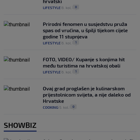
hrvatski
0
LIFESTYLE
6. kol.
|
|
Prirodni fenomen u susjedstvu pruža
spas od vrućina, u špilji tijekom cijele
godine 11 stupnjeva
1
LIFESTYLE
6. kol.
|
|
FOTO, VIDEO/ Kupanje s konjima hit
među turistima na hrvatskoj obali
1
LIFESTYLE
6. kol.
|
|
Ovaj grad proglašen je kulinarskom
prijestolnicom svijeta, a nije daleko od
Hrvatske
0
COOKING
5. kol.
|
|
SHOWBIZ