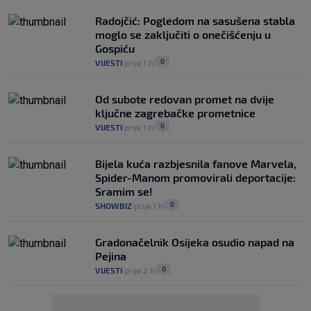
Radojčić: Pogledom na sasušena stabla
moglo se zaključiti o onečišćenju u
Gospiću
0
VIJESTI
prije 1 h
|
|
Od subote redovan promet na dvije
ključne zagrebačke prometnice
0
VIJESTI
prije 1 h
|
|
Bijela kuća razbjesnila fanove Marvela,
Spider-Manom promovirali deportacije:
Sramim se!
0
SHOWBIZ
prije 1 h
|
|
Gradonačelnik Osijeka osudio napad na
Pejina
0
VIJESTI
prije 2 h
|
|