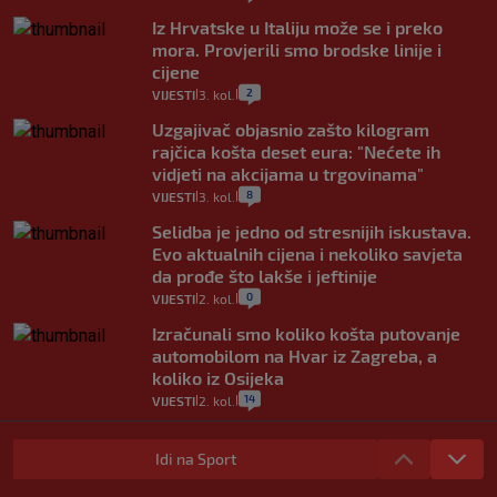
Iz Hrvatske u Italiju može se i preko
mora. Provjerili smo brodske linije i
cijene
2
VIJESTI
3. kol.
|
|
Uzgajivač objasnio zašto kilogram
rajčica košta deset eura: "Nećete ih
vidjeti na akcijama u trgovinama"
8
VIJESTI
3. kol.
|
|
Selidba je jedno od stresnijih iskustava.
Evo aktualnih cijena i nekoliko savjeta
da prođe što lakše i jeftinije
0
VIJESTI
2. kol.
|
|
Izračunali smo koliko košta putovanje
automobilom na Hvar iz Zagreba, a
koliko iz Osijeka
14
VIJESTI
2. kol.
|
|
"Kći je otišla na more, a zaboravila
zdravstvenu iskaznicu". Kakva su prava
Idi na Sport
pacijenata izvan mjesta prebivališta?