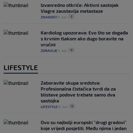
Izvanredno otkriće: Aktivni sastojak
Viagre zaustavlja metastaze
2
ZNANOST
6. kol.
|
|
Kardiolog upozorava: Evo što se događa
s krvnim tlakom ako dugo boravite na
vrućini
0
ZDRAVLJE
5. kol.
|
|
LIFESTYLE
Zaboravite skupa sredstva:
Profesionalna čistačica tvrdi da za
blistave podove trebate samo dva
sastojka
0
LIFESTYLE
6. kol.
|
|
Ovo su najbolji europski "drugi gradovi"
koje vrijedi posjetiti. Među njima i jedan