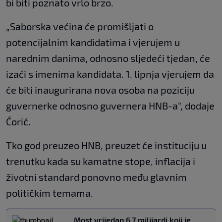
bi biti poznato vrlo brzo.
„Saborska većina će promišljati o
potencijalnim kandidatima i vjerujem u
narednim danima, odnosno sljedeći tjedan, će
izaći s imenima kandidata. 1. lipnja vjerujem da
će biti inaugurirana nova osoba na poziciju
guvernerke odnosno guvernera HNB-a", dodaje
Ćorić.
Tko god preuzeo HNB, preuzet će instituciju u
trenutku kada su kamatne stope, inflacija i
životni standard ponovno među glavnim
političkim temama.
Most vrijedan 6,7 milijardi koji je