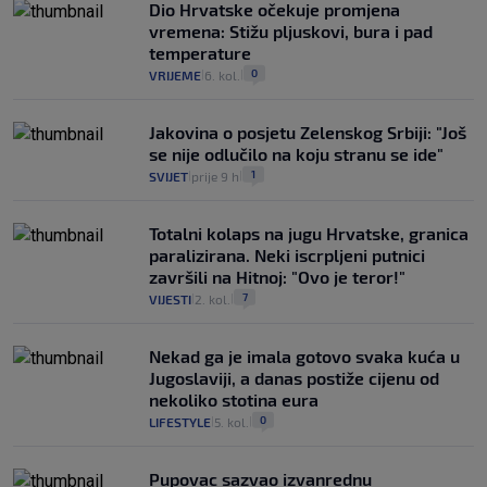
Dio Hrvatske očekuje promjena
vremena: Stižu pljuskovi, bura i pad
temperature
0
VRIJEME
6. kol.
|
|
Jakovina o posjetu Zelenskog Srbiji: "Još
se nije odlučilo na koju stranu se ide"
1
SVIJET
prije 9 h
|
|
Totalni kolaps na jugu Hrvatske, granica
paralizirana. Neki iscrpljeni putnici
završili na Hitnoj: "Ovo je teror!"
7
VIJESTI
2. kol.
|
|
Nekad ga je imala gotovo svaka kuća u
Jugoslaviji, a danas postiže cijenu od
nekoliko stotina eura
0
LIFESTYLE
5. kol.
|
|
Pupovac sazvao izvanrednu