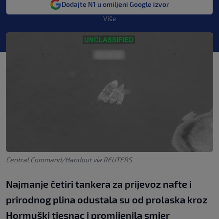
Dodajte N1 u omiljeni Google izvor
Više
Central Command/Handout via REUTERS
Najmanje četiri tankera za prijevoz nafte i
prirodnog plina odustala su od prolaska kroz
Hormuški tjesnac i promijenila smjer