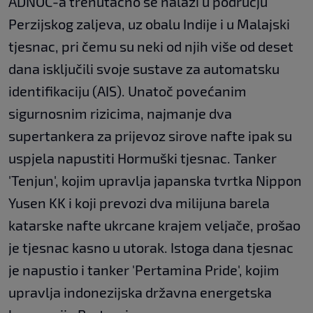
ADNOC-a trenutačno se nalazi u području
Perzijskog zaljeva, uz obalu Indije i u Malajski
tjesnac, pri čemu su neki od njih više od deset
dana isključili svoje sustave za automatsku
identifikaciju (AIS). Unatoč povećanim
sigurnosnim rizicima, najmanje dva
supertankera za prijevoz sirove nafte ipak su
uspjela napustiti Hormuški tjesnac. Tanker
'Tenjun', kojim upravlja japanska tvrtka Nippon
Yusen KK i koji prevozi dva milijuna barela
katarske nafte ukrcane krajem veljače, prošao
je tjesnac kasno u utorak. Istoga dana tjesnac
je napustio i tanker 'Pertamina Pride', kojim
upravlja indonezijska državna energetska