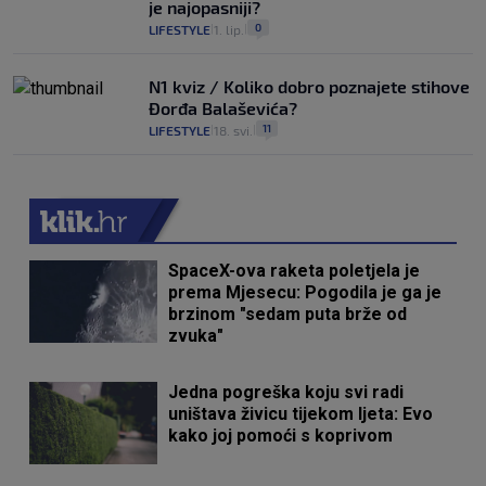
je najopasniji?
0
LIFESTYLE
1. lip.
|
|
N1 kviz / Koliko dobro poznajete stihove
Đorđa Balaševića?
11
LIFESTYLE
18. svi.
|
|
SpaceX-ova raketa poletjela je
prema Mjesecu: Pogodila je ga je
brzinom "sedam puta brže od
zvuka"
Jedna pogreška koju svi radi
uništava živicu tijekom ljeta: Evo
kako joj pomoći s koprivom