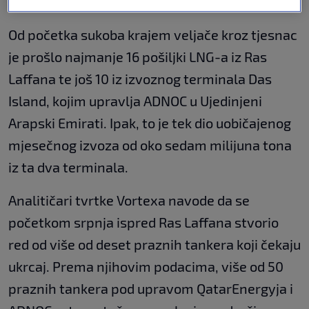
omanskog dijela Hormuškog tjesnaca.
Od početka sukoba krajem veljače kroz tjesnac
je prošlo najmanje 16 pošiljki LNG-a iz Ras
Laffana te još 10 iz izvoznog terminala Das
Island, kojim upravlja ADNOC u Ujedinjeni
Arapski Emirati. Ipak, to je tek dio uobičajenog
mjesečnog izvoza od oko sedam milijuna tona
iz ta dva terminala.
Analitičari tvrtke Vortexa navode da se
početkom srpnja ispred Ras Laffana stvorio
red od više od deset praznih tankera koji čekaju
ukrcaj. Prema njihovim podacima, više od 50
praznih tankera pod upravom QatarEnergyja i