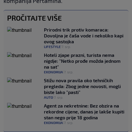
kompanija Pertamina.
PROČITAJTE VIŠE
Prirodni trik protiv komaraca:
Dovoljna je čaša vode i nekoliko kapi
ovog sastojka
LIFESTYLE
7. srp.
|
Hoteli zjape prazni, turista nema
nigdje: "Netko prođe možda jednom
na sat"
EKONOMIJA
7. srp.
|
Stižu nova pravila oko tehničkih
pregleda: Zbog jedne novosti, mogli
biste lako "pasti"
AUTO
7. srp.
|
Agent za nekretnine: Bez obzira na
rekordne cijene, danas je lakše kupiti
stan nego prije 18 godina
EKONOMIJA
7. srp.
|