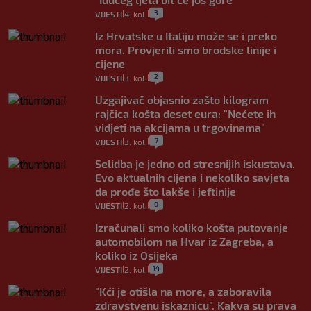
3
VIJESTI
4. kol.
|
|
Iz Hrvatske u Italiju može se i preko
mora. Provjerili smo brodske linije i
cijene
2
VIJESTI
3. kol.
|
|
Uzgajivač objasnio zašto kilogram
rajčica košta deset eura: "Nećete ih
vidjeti na akcijama u trgovinama"
7
VIJESTI
3. kol.
|
|
Selidba je jedno od stresnijih iskustava.
Evo aktualnih cijena i nekoliko savjeta
da prođe što lakše i jeftinije
0
VIJESTI
2. kol.
|
|
Izračunali smo koliko košta putovanje
automobilom na Hvar iz Zagreba, a
koliko iz Osijeka
14
VIJESTI
2. kol.
|
|
"Kći je otišla na more, a zaboravila
zdravstvenu iskaznicu". Kakva su prava