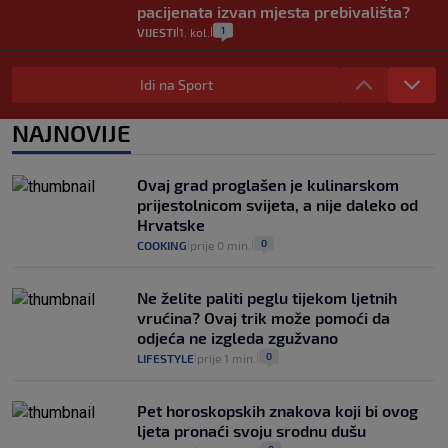
pacijenata izvan mjesta prebivališta?
1
VIJESTI
1. kol.
|
|
Provjerili smo "što ćemo onda" ako
Plenković na 15 dana ukine mjere: "Ne bi
Idi na Sport
se dogodilo ništa. Vlada se zaljubila u te
intervencije"
NAJNOVIJE
25
VIJESTI
30. srp.
|
|
Analitičar o Mostu: Oni su u yin-yang
Ovaj grad proglašen je kulinarskom
poziciji i imaju drugog najpoznatijeg
prijestolnicom svijeta, a nije daleko od
bravara u povijesti Hrvatske
Hrvatske
16
VIJESTI
30. srp.
|
|
0
COOKING
prije 0 min.
|
|
Ne želite paliti peglu tijekom ljetnih
vrućina? Ovaj trik može pomoći da
odjeća ne izgleda zgužvano
0
LIFESTYLE
prije 1 min.
|
|
Pet horoskopskih znakova koji bi ovog
ljeta pronaći svoju srodnu dušu