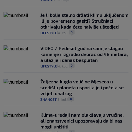
Je li bolje stalno držati klimu uključenom
ili je povremeno gasiti? Stručnjaci
otkrivaju kada ćete najviše uštedjeti
0
LIFESTYLE
4. kol.
|
|
VIDEO / Pedeset godina sam je slagao
kamenje i izgradio dvorac od 48 metara,
a ulaz je i danas besplatan
0
LIFESTYLE
4. kol.
|
|
Željezna kugla veličine Mjeseca u
središtu planeta usporila je i počela se
vrtjeti unatrag
0
ZNANOST
3. kol.
|
|
Klima-uređaji nam olakšavaju vrućine,
ali znanstvenici upozoravaju da bi nas
mogli uništiti