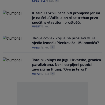
2
LIFESTYLE
4. kol.
|
|
Klasić: U Srbiji neće biti promjena jer im
je na čelu Vučić, a on bi se trebao prvo
suočiti s vlastitom prošlošću
VIJESTI
5. kol.
|
Tko je čovjek koji je na proslavi Oluje
sjedio između Plenkovića i Milanovića?
2
VIJESTI
5. kol.
|
|
Totalni kolaps na jugu Hrvatske, granica
paralizirana. Neki iscrpljeni putnici
završili na Hitnoj: "Ovo je teror!"
6
VIJESTI
2. kol.
|
|