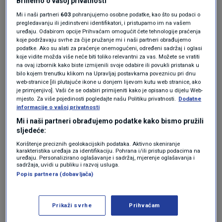
Brinemo o vašoj privatnosti
promijenili su kurs i udaljili se od prolaza. Sva
Mi i naši partneri
603
pohranjujemo osobne podatke, kao što su podaci o
tri prazna tankera, kojima upravlja
pregledavanju ili jedinstveni identifikatori, i pristupamo im na vašem
uređaju. Odabirom opcije Prihvaćam omogućit ćete tehnologije praćenja
QatarEnergy, bila su na putu prema katarskom
koje podržavaju svrhe za čije pružanje mi i naši partneri obrađujemo
podatke. Ako su alati za praćenje onemogućeni, određeni sadržaj i oglasi
izvoznom terminalu Ras Laffan kako bi ukrcala
koje vidite možda više neće biti toliko relevantni za vas. Možete se vratiti
na ovaj izbornik kako biste izmijenili svoje odabire ili povukli pristanak u
teret.
bilo kojem trenutku klikom na Upravljaj postavkama poveznicu pri dnu
web-stranice [ili plutajuće ikone u donjem lijevom kutu web stranice, ako
je primjenjivo]. Vaši će se odabiri primijeniti kako je opisano u dijelu Web-
Krenula osveta Irana, napali 85
mjesto. Za više pojedinosti pogledajte našu Politiku privatnosti.
Dodatne
informacije o vašoj privatnosti
američkih vojnih lokacija u Bahreinu i
Kuvajtu
Mi i naši partneri obrađujemo podatke kako bismo pružili
SVIJET
prije 1 h
|
sljedeće:
Korištenje preciznih geolokacijskih podataka. Aktivno skeniranje
karakteristika uređaja za identifikaciju. Pohrana i/ili pristup podacima na
Podaci također pokazuju da je tanker pod
uređaju. Personalizirano oglašavanje i sadržaj, mjerenje oglašavanja i
sadržaja, uvidi u publiku i razvoj usluga.
indijskom zastavom, koji prevozi dva milijuna
Popis partnera (dobavljača)
barela kuvajtske sirove nafte ukrcane krajem
prošlog tjedna, u srijedu napravio zaokret kod
Prikaži svrhe
Prihvaćam