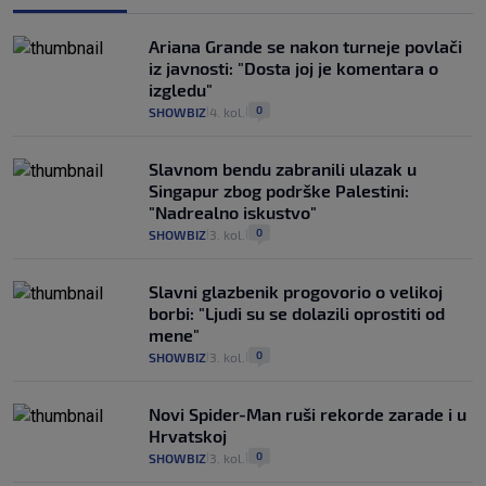
Ariana Grande se nakon turneje povlači
iz javnosti: "Dosta joj je komentara o
izgledu"
0
SHOWBIZ
4. kol.
|
|
Slavnom bendu zabranili ulazak u
Singapur zbog podrške Palestini:
"Nadrealno iskustvo"
0
SHOWBIZ
3. kol.
|
|
Slavni glazbenik progovorio o velikoj
borbi: "Ljudi su se dolazili oprostiti od
mene"
0
SHOWBIZ
3. kol.
|
|
Novi Spider-Man ruši rekorde zarade i u
Hrvatskoj
0
SHOWBIZ
3. kol.
|
|