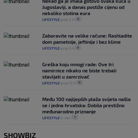
Nekad ga je imala gotovo svaka kuća u
Jugoslaviji, a danas postiže cijenu od
nekoliko stotina eura
0
LIFESTYLE
prije 3 h
|
|
Zaboravite na velike račune: Rashladite
dom pametnije, jeftinije i bez klime
0
LIFESTYLE
prije 5 h
|
|
Greška koju mnogi rade: Ove tri
namirnice nikako ne biste trebali
stavljati u zamrzivač
0
LIFESTYLE
prije 15 h
|
|
Među 100 najljepših plaža svijeta našla
se i jedna hrvatska: Dobila prestižno
međunarodno priznanje
1
LIFESTYLE
4. kol.
|
|
SHOWBIZ