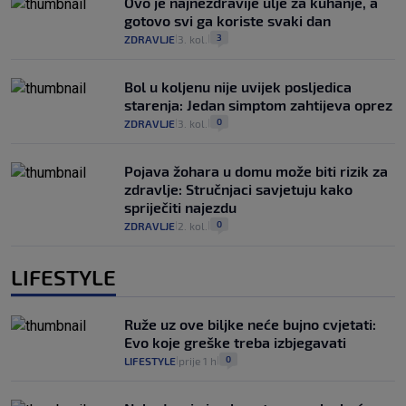
Ovo je najnezdravije ulje za kuhanje, a
gotovo svi ga koriste svaki dan
3
ZDRAVLJE
3. kol.
|
|
Bol u koljenu nije uvijek posljedica
starenja: Jedan simptom zahtijeva oprez
0
ZDRAVLJE
3. kol.
|
|
Pojava žohara u domu može biti rizik za
zdravlje: Stručnjaci savjetuju kako
spriječiti najezdu
0
ZDRAVLJE
2. kol.
|
|
LIFESTYLE
Ruže uz ove biljke neće bujno cvjetati:
Evo koje greške treba izbjegavati
0
LIFESTYLE
prije 1 h
|
|