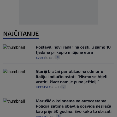
NAJČITANIJE
Postavili novi radar na cesti, u samo 10
tjedana prikupio milijune eura
0
SVIJET
5. kol.
|
|
Stariji bračni par otišao na odmor u
Italiju i odlučio ostati: "Nismo se htjeli
vratiti, život nam je puno jeftiniji"
0
LIFESTYLE
4. kol.
|
|
Marušić o kolonama na autocestama:
Policija satima obavlja očevide nesreća
kao prije 50 godina. Evo kako to ubrzati
6
VIJESTI
4. kol.
|
|