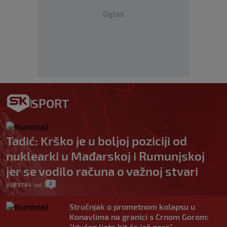
Oglas
SPORT
Tadić: Krško je u boljoj poziciji od
nuklearki u Mađarskoj i Rumunjskoj
jer se vodilo računa o važnoj stvari
2
VIJESTI
4. kol.
|
|
Stručnjak o prometnom kolapsu u
Konavlima na granici s Crnom Gorom:
"Idućeg ljeta bit će još gore"