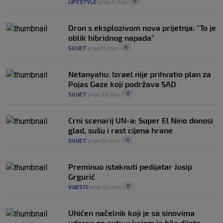
0
LIFESTYLE
prije 3 min.
|
|
Dron s eksplozivom nova prijetnja: "To je
oblik hibridnog napada"
0
SVIJET
prije 11 min.
|
|
Netanyahu: Izrael nije prihvatio plan za
Pojas Gaze koji podržava SAD
0
SVIJET
prije 28 min.
|
|
Crni scenarij UN-a: Super El Nino donosi
glad, sušu i rast cijena hrane
0
SVIJET
prije 54 min.
|
|
Preminuo istaknuti pedijatar Josip
Grgurić
0
VIJESTI
prije 55 min.
|
|
Uhićen načelnik koji je sa sinovima
udarao po autu u kojem je bilo dijete