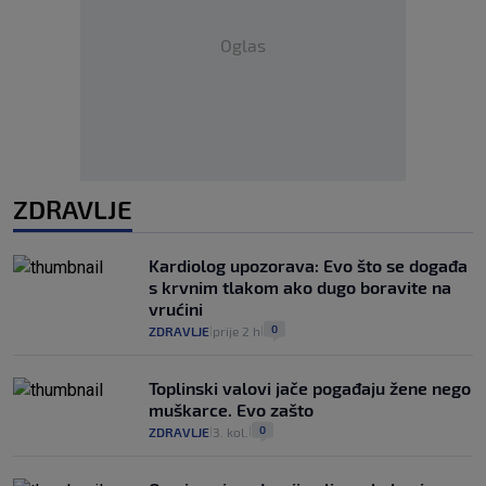
Oglas
ZDRAVLJE
Kardiolog upozorava: Evo što se događa
s krvnim tlakom ako dugo boravite na
vrućini
0
ZDRAVLJE
prije 2 h
|
|
Toplinski valovi jače pogađaju žene nego
muškarce. Evo zašto
0
ZDRAVLJE
3. kol.
|
|