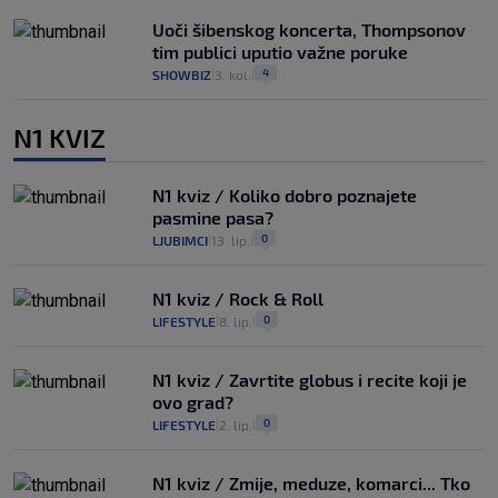
Uoči šibenskog koncerta, Thompsonov
tim publici uputio važne poruke
4
SHOWBIZ
3. kol.
|
|
N1 KVIZ
N1 kviz / Koliko dobro poznajete
pasmine pasa?
0
LJUBIMCI
13. lip.
|
|
N1 kviz / Rock & Roll
0
LIFESTYLE
8. lip.
|
|
N1 kviz / Zavrtite globus i recite koji je
ovo grad?
0
LIFESTYLE
2. lip.
|
|
N1 kviz / Zmije, meduze, komarci... Tko