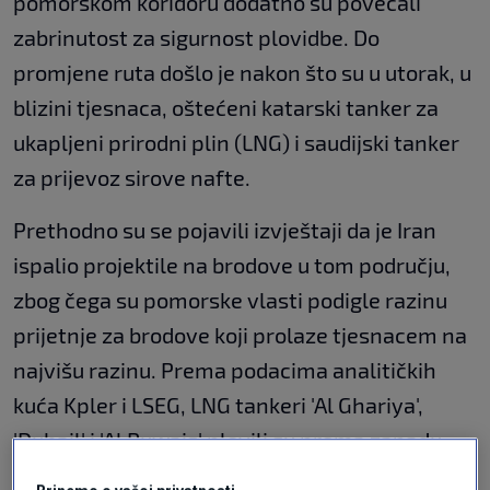
pomorskom koridoru dodatno su povećali
zabrinutost za sigurnost plovidbe. Do
promjene ruta došlo je nakon što su u utorak, u
blizini tjesnaca, oštećeni katarski tanker za
ukapljeni prirodni plin (LNG) i saudijski tanker
za prijevoz sirove nafte.
Prethodno su se pojavili izvještaji da je Iran
ispalio projektile na brodove u tom području,
zbog čega su pomorske vlasti podigle razinu
prijetnje za brodove koji prolaze tjesnacem na
najvišu razinu. Prema podacima analitičkih
kuća Kpler i LSEG, LNG tankeri 'Al Ghariya',
'Duhail' i 'Al Ruwais' plovili su prema zapadu,
prema Hormuškom tjesnacu, no kasno u utorak