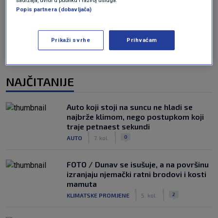
Oglas
Popis partnera (dobavljača)
Prikaži svrhe
Prihvaćam
NAJČITANIJE
Auto koji stoji na suncu ne hladi se
najbrže klimom, nego postupkom koji
traje petnaest sekundi
|
|
0
AUTO
7. kol.
FOTO / Dunav se isušuje, a na površinu
izranjaju njemački ratni brodovi i kosti
mamuta
|
|
2
KLIMATSKE PROMJENE
5. kol.