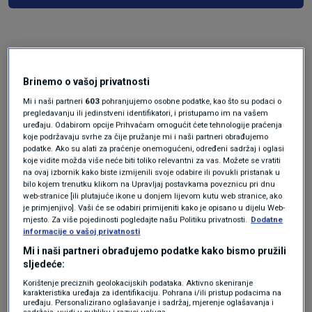
Brinemo o vašoj privatnosti
Mi i naši partneri
603
pohranjujemo osobne podatke, kao što su podaci o
pregledavanju ili jedinstveni identifikatori, i pristupamo im na vašem
uređaju. Odabirom opcije Prihvaćam omogućit ćete tehnologije praćenja
koje podržavaju svrhe za čije pružanje mi i naši partneri obrađujemo
Oglas
podatke. Ako su alati za praćenje onemogućeni, određeni sadržaj i oglasi
koje vidite možda više neće biti toliko relevantni za vas. Možete se vratiti
na ovaj izbornik kako biste izmijenili svoje odabire ili povukli pristanak u
bilo kojem trenutku klikom na Upravljaj postavkama poveznicu pri dnu
web-stranice [ili plutajuće ikone u donjem lijevom kutu web stranice, ako
je primjenjivo]. Vaši će se odabiri primijeniti kako je opisano u dijelu Web-
mjesto. Za više pojedinosti pogledajte našu Politiku privatnosti.
Dodatne
informacije o vašoj privatnosti
Mi i naši partneri obrađujemo podatke kako bismo pružili
sljedeće:
Korištenje preciznih geolokacijskih podataka. Aktivno skeniranje
karakteristika uređaja za identifikaciju. Pohrana i/ili pristup podacima na
uređaju. Personalizirano oglašavanje i sadržaj, mjerenje oglašavanja i
sadržaja, uvidi u publiku i razvoj usluga.