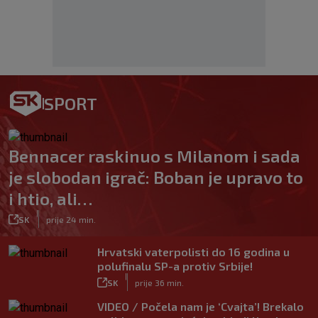
SPORT
Bennacer raskinuo s Milanom i sada
je slobodan igrač: Boban je upravo to
i htio, ali…
|
SK
prije 24 min.
Hrvatski vaterpolisti do 16 godina u
polufinalu SP-a protiv Srbije!
|
SK
prije 36 min.
VIDEO / Počela nam je ‘Cvajta’! Brekalo