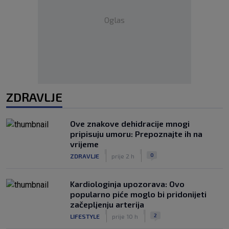
Oglas
ZDRAVLJE
Ove znakove dehidracije mnogi
pripisuju umoru: Prepoznajte ih na
vrijeme
|
|
0
ZDRAVLJE
prije 2 h
Kardiologinja upozorava: Ovo
popularno piće moglo bi pridonijeti
začepljenju arterija
|
|
2
LIFESTYLE
prije 10 h