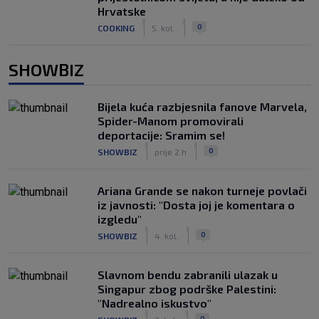
Hrvatske
|
|
0
COOKING
5. kol.
SHOWBIZ
Bijela kuća razbjesnila fanove Marvela,
Spider-Manom promovirali
deportacije: Sramim se!
|
|
0
SHOWBIZ
prije 2 h
Ariana Grande se nakon turneje povlači
iz javnosti: "Dosta joj je komentara o
izgledu"
|
|
0
SHOWBIZ
4. kol.
Slavnom bendu zabranili ulazak u
Singapur zbog podrške Palestini:
"Nadrealno iskustvo"
|
|
0