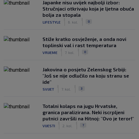
Japanke nisu uvijek najbolji izbor:
Stručnjaci otkrivaju koja je ljetna obuća
bolja za stopala
|
|
0
LIFESTYLE
6. kol.
Stiže kratko osvježenje, a onda novi
toplinski val i rast temperatura
|
|
0
VRIJEME
7. kol.
Jakovina o posjetu Zelenskog Srbiji:
"Još se nije odlučilo na koju stranu se
ide"
|
|
3
SVIJET
7. kol.
Totalni kolaps na jugu Hrvatske,
granica paralizirana. Neki iscrpljeni
putnici završili na Hitnoj: "Ovo je teror!"
|
|
7
VIJESTI
2. kol.