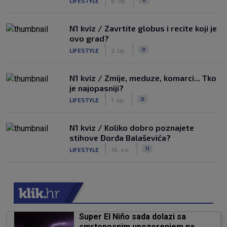
LIFESTYLE
8. lip.
N1 kviz / Zavrtite globus i recite koji je
ovo grad?
|
|
0
LIFESTYLE
2. lip.
N1 kviz / Zmije, meduze, komarci... Tko
je najopasniji?
|
|
0
LIFESTYLE
1. lip.
N1 kviz / Koliko dobro poznajete
stihove Đorđa Balaševića?
|
|
11
LIFESTYLE
18. svi.
Super El Niño sada dolazi sa
smrtonosnim upozorenjem na