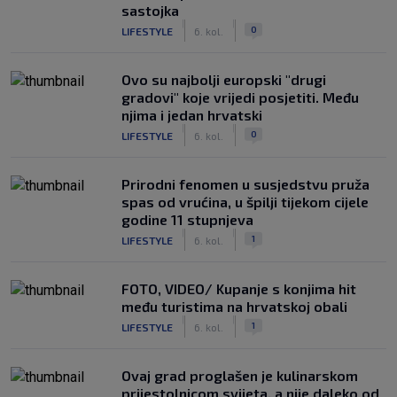
sastojka
|
|
0
LIFESTYLE
6. kol.
Ovo su najbolji europski "drugi
gradovi" koje vrijedi posjetiti. Među
njima i jedan hrvatski
|
|
0
LIFESTYLE
6. kol.
Prirodni fenomen u susjedstvu pruža
spas od vrućina, u špilji tijekom cijele
godine 11 stupnjeva
|
|
1
LIFESTYLE
6. kol.
FOTO, VIDEO/ Kupanje s konjima hit
među turistima na hrvatskoj obali
|
|
1
LIFESTYLE
6. kol.
Ovaj grad proglašen je kulinarskom
prijestolnicom svijeta, a nije daleko od