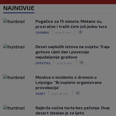
Tomiyasu se vraća u Premier ligu,
postat će suigrač bivšeg Vatrenog
NAJNOVIJE
|
SK
prije 3 h
Veliko priznanje za hrvatskog
Pogačice za 15 minuta: Mekane su,
stručnjaka: Jurica Žuža novi je pomoćni
prozračne i tražit ćete još jednu turu
trener Barcelone
|
|
0
COOKING
prije 0 min.
|
SK
prije 2 h
Deset najdužih letova na svijetu: Traju
gotovo cijeli dan i povezuju
najudaljenije gradove
|
|
0
LIFESTYLE
prije 6 min.
Moskva o incidentu s dronom u
Leipzigu: "Brzopleto organizirana
provokacija"
|
|
0
SVIJET
prije 18 min.
Najbrža voćna torta bez pečenja: Ovaj
desert idealan je za ljeto