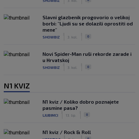
SHOWBIZ
3. kol.
Slavni glazbenik progovorio o velikoj
borbi: "Ljudi su se dolazili oprostiti od
mene"
|
|
0
SHOWBIZ
3. kol.
Novi Spider-Man ruši rekorde zarade i
u Hrvatskoj
|
|
0
SHOWBIZ
3. kol.
N1 KVIZ
N1 kviz / Koliko dobro poznajete
pasmine pasa?
|
|
0
LJUBIMCI
13. lip.
N1 kviz / Rock & Roll
|
|
0