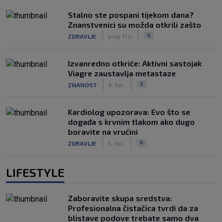
Stalno ste pospani tijekom dana?
Znanstvenici su možda otkrili zašto
|
|
0
ZDRAVLJE
prije 11 h
Izvanredno otkriće: Aktivni sastojak
Viagre zaustavlja metastaze
|
|
2
ZNANOST
6. kol.
Kardiolog upozorava: Evo što se
događa s krvnim tlakom ako dugo
boravite na vrućini
|
|
0
ZDRAVLJE
5. kol.
LIFESTYLE
Zaboravite skupa sredstva:
Profesionalna čistačica tvrdi da za
blistave podove trebate samo dva