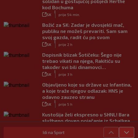
solidan u gostujućoj pobjedi Herthe
kod Bochuma
|
SK
prije 54 min.
Božić za SK: Zadar je dvosjekli mač,
publiku ne možeš prevariti. Sam sam
svoj gazda, radit ću po svom
|
SK
prije 2 h
Dopisnik blizak Šotičeku: Šego nije
trebao vikati na njega, Rakitiću su
također svi bili dinamovci…
|
SK
prije 3 h
Objavljeno koje su države uz Infantina,
a koje traže njegov odlazak: HNS je
odavno zauzeo stranu
|
SK
prije 5 h
Kustošija želi ekspresno u SHNL! Bara
službeno doveo pojačanje iz Schalkea
|
SK
prije 4 h
Idi na Sport