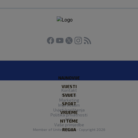
NAJNOVIJE
VIJESTI
Kontakt
O Nama
SVIJET
Marketing
SPORT
Impressum
Uvjeti korištenja
VRIJEME
Politika privatnosti
RSS
N1 TEME
Vaše primjedbe
REGIJA
Member of
United Media
- Copyright 2026