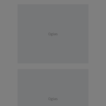
Oglas
Oglas