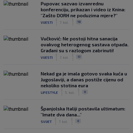
Pupovac sazvao izvanrednu
konferenciju, prikazan i video iz Knina:
"Zašto DORH ne poduzima mjere?"
|
|
19
VIJESTI
7. kol.
Vučković: Ne postoji hitna sanacija
ovakvog heterogenog sastava otpada.
Građani su s razlogom zabrinuti!
|
|
17
VIJESTI
7. kol.
Nekad ga je imala gotovo svaka kuća u
Jugoslaviji, a danas postiže cijenu od
nekoliko stotina eura
|
|
0
LIFESTYLE
5. kol.
Španjolska Italiji postavila ultimatum:
"Imate dva dana..."
|
|
0
SVIJET
7. kol.