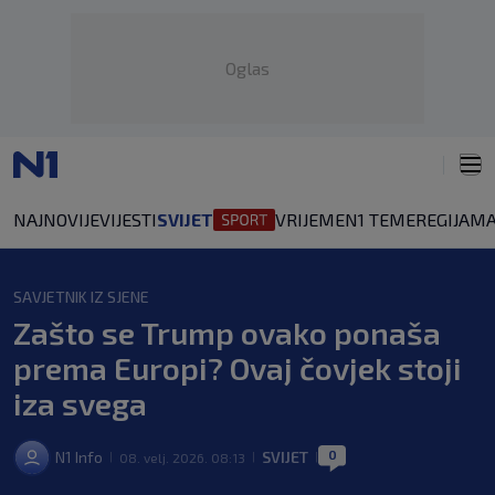
Oglas
NAJNOVIJE
VIJESTI
SVIJET
VRIJEME
N1 TEME
REGIJA
MA
SAVJETNIK IZ SJENE
Zašto se Trump ovako ponaša
prema Europi? Ovaj čovjek stoji
iza svega
0
N1 Info
SVIJET
08. velj. 2026. 08:13
|
|
|