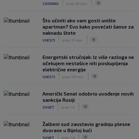
|
|
0
COOKING
prije 30 min.
Što učiniti ako vam gosti unište
apartman? Evo kako povećati šanse za
naknadu štete
|
|
0
VIJESTI
prije 31 min.
Energetski stručnjak: Iz više razloga ne
očekujem nestašice niti poskupljenja
električne energije
|
|
0
VIJESTI
prije 49 min.
Američki Senat odobrio uvođenje novih
sankcija Rusiji
|
|
0
SVIJET
prije 1 h
Žalbeni sud zaustavio gradnju plesne
dvorane u Bijeloj kući
|
|
0
SVIJET
prije 1 h