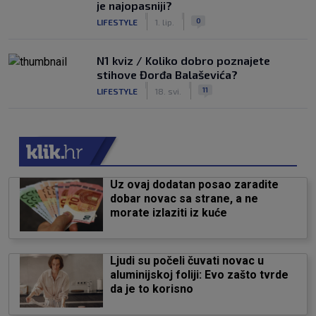
je najopasniji?
|
|
0
LIFESTYLE
1. lip.
N1 kviz / Koliko dobro poznajete
stihove Đorđa Balaševića?
|
|
11
LIFESTYLE
18. svi.
Uz ovaj dodatan posao zaradite
dobar novac sa strane, a ne
morate izlaziti iz kuće
Ljudi su počeli čuvati novac u
aluminijskoj foliji: Evo zašto tvrde
da je to korisno