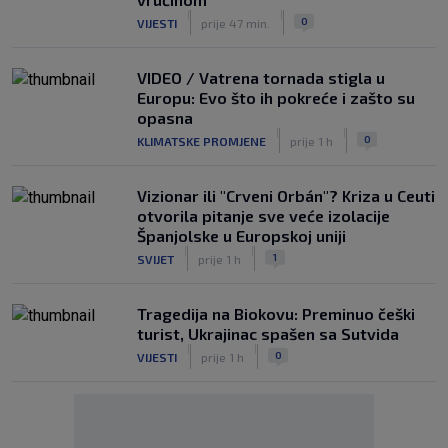
|
|
0
VIJESTI
prije 47 min.
VIDEO / Vatrena tornada stigla u
Europu: Evo što ih pokreće i zašto su
opasna
|
|
0
KLIMATSKE PROMJENE
prije 1 h
Vizionar ili "Crveni Orbán"? Kriza u Ceuti
otvorila pitanje sve veće izolacije
Španjolske u Europskoj uniji
|
|
1
SVIJET
prije 1 h
Tragedija na Biokovu: Preminuo češki
turist, Ukrajinac spašen sa Sutvida
|
|
0
VIJESTI
prije 1 h