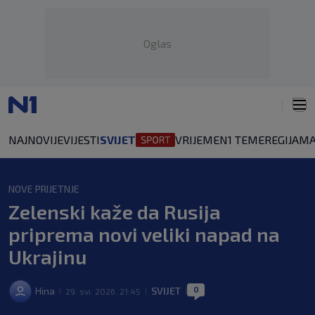
Oglas
NAJNOVIJE
VIJESTI
SVIJET
VRIJEME
N1 TEME
REGIJA
MA
NOVE PRIJETNJE
Zelenski kaže da Rusija
priprema novi veliki napad na
Ukrajinu
0
Hina
SVIJET
29. svi. 2026. 21:45
|
|
|