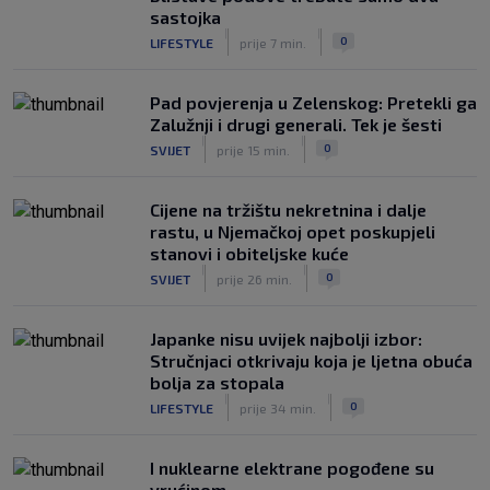
veću razliku
sastojka
|
|
|
SK
prije 2 h
0
LIFESTYLE
prije 7 min.
Pad povjerenja u Zelenskog: Pretekli ga
Zalužnji i drugi generali. Tek je šesti
|
|
0
SVIJET
prije 15 min.
Cijene na tržištu nekretnina i dalje
rastu, u Njemačkoj opet poskupjeli
stanovi i obiteljske kuće
|
|
0
SVIJET
prije 26 min.
Japanke nisu uvijek najbolji izbor:
Stručnjaci otkrivaju koja je ljetna obuća
bolja za stopala
|
|
0
LIFESTYLE
prije 34 min.
I nuklearne elektrane pogođene su
vrućinom