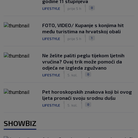
godine 11 stupnjeva
|
|
0
LIFESTYLE
prije 5 h
FOTO, VIDEO/ Kupanje s konjima hit
među turistima na hrvatskoj obali
|
|
1
LIFESTYLE
prije 5 h
Ne želite paliti peglu tijekom ljetnih
vrućina? Ovaj trik može pomoći da
odjeća ne izgleda zgužvano
|
|
0
LIFESTYLE
5. kol.
Pet horoskopskih znakova koji bi ovog
ljeta pronaći svoju srodnu dušu
|
|
0
LIFESTYLE
5. kol.
SHOWBIZ