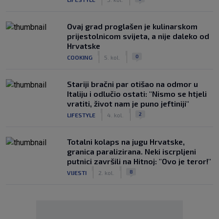
Ovaj grad proglašen je kulinarskom
prijestolnicom svijeta, a nije daleko od
Hrvatske
|
|
0
COOKING
5. kol.
Stariji bračni par otišao na odmor u
Italiju i odlučio ostati: "Nismo se htjeli
vratiti, život nam je puno jeftiniji"
|
|
2
LIFESTYLE
4. kol.
Totalni kolaps na jugu Hrvatske,
granica paralizirana. Neki iscrpljeni
putnici završili na Hitnoj: "Ovo je teror!"
|
|
8
VIJESTI
2. kol.