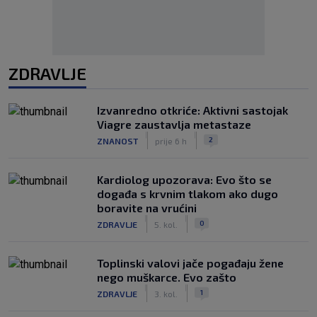
ZDRAVLJE
Izvanredno otkriće: Aktivni sastojak
Viagre zaustavlja metastaze
|
|
2
ZNANOST
prije 6 h
Kardiolog upozorava: Evo što se
događa s krvnim tlakom ako dugo
boravite na vrućini
|
|
0
ZDRAVLJE
5. kol.
Toplinski valovi jače pogađaju žene
nego muškarce. Evo zašto
|
|
1
ZDRAVLJE
3. kol.