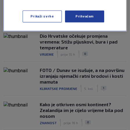
Prikaži svrhe
Prihvaćam
NAJČITANIJE
Dio Hrvatske očekuje promjena
vremena: Stižu pljuskovi, bura i pad
temperature
|
|
0
VRIJEME
prije 15 h
FOTO / Dunav se isušuje, a na površinu
izranjaju njemački ratni brodovi i kosti
mamuta
|
|
1
KLIMATSKE PROMJENE
5. kol.
Kako je otkriven osmi kontinent?
Zealandija im je cijelo vrijeme bila pod
nosom
|
|
0
ZNANOST
prije 16 h