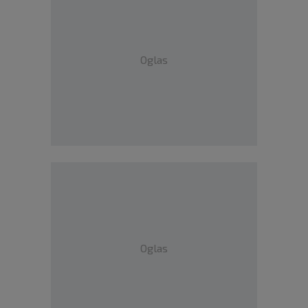
Oglas
Oglas