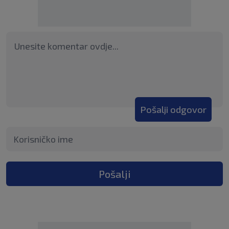
Pošalji odgovor
Pošalji