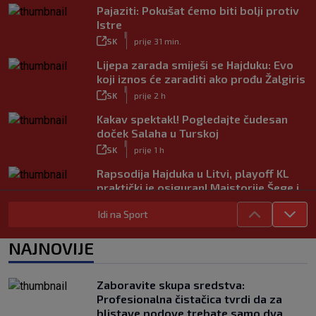
Pajaziti: Pokušat ćemo biti bolji protiv
Istre
|
SK
prije 31 min.
Lijepa zarada smiješi se Hajduku: Evo
koji iznos će zaraditi ako prođu Žalgiris
|
SK
prije 2 h
Kakav spektakl! Pogledajte čudesan
doček Salaha u Turskoj
|
SK
prije 1 h
Rapsodija Hajduka u Litvi, playoff KL
praktički je osiguran! Majstorije Šege i
Pajazitija
Idi na Sport
|
SK
prije 6 h
Neočekivani problemi za Dinamo:
NAJNOVIJE
Mišićeva zamjena zapela u Beogradu
|
SK
prije 1 h
Zaboravite skupa sredstva:
Rijeka u Finsku nosi minimalnu
Profesionalna čistačica tvrdi da za
prednost, bivši vratar Dinama spriječio
blistave podove trebate samo dva