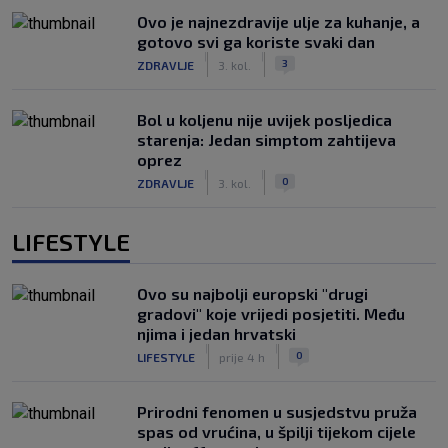
Ovo je najnezdravije ulje za kuhanje, a
gotovo svi ga koriste svaki dan
|
|
3
ZDRAVLJE
3. kol.
Bol u koljenu nije uvijek posljedica
starenja: Jedan simptom zahtijeva
oprez
|
|
0
ZDRAVLJE
3. kol.
LIFESTYLE
Ovo su najbolji europski "drugi
gradovi" koje vrijedi posjetiti. Među
njima i jedan hrvatski
|
|
0
LIFESTYLE
prije 4 h
Prirodni fenomen u susjedstvu pruža
spas od vrućina, u špilji tijekom cijele