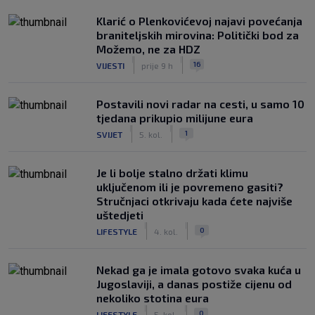
Klarić o Plenkovićevoj najavi povećanja
braniteljskih mirovina: Politički bod za
Možemo, ne za HDZ
|
|
16
VIJESTI
prije 9 h
Postavili novi radar na cesti, u samo 10
tjedana prikupio milijune eura
|
|
1
SVIJET
5. kol.
Je li bolje stalno držati klimu
uključenom ili je povremeno gasiti?
Stručnjaci otkrivaju kada ćete najviše
uštedjeti
|
|
0
LIFESTYLE
4. kol.
Nekad ga je imala gotovo svaka kuća u
Jugoslaviji, a danas postiže cijenu od
nekoliko stotina eura
|
|
0
LIFESTYLE
5. kol.