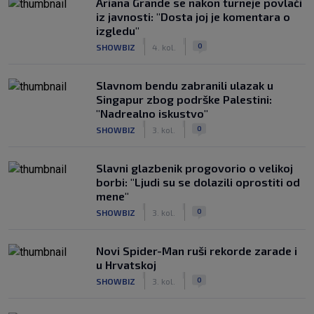
Ariana Grande se nakon turneje povlači
iz javnosti: "Dosta joj je komentara o
izgledu"
|
|
0
SHOWBIZ
4. kol.
Slavnom bendu zabranili ulazak u
Singapur zbog podrške Palestini:
"Nadrealno iskustvo"
|
|
0
SHOWBIZ
3. kol.
Slavni glazbenik progovorio o velikoj
borbi: "Ljudi su se dolazili oprostiti od
mene"
|
|
0
SHOWBIZ
3. kol.
Novi Spider-Man ruši rekorde zarade i
u Hrvatskoj
|
|
0
SHOWBIZ
3. kol.