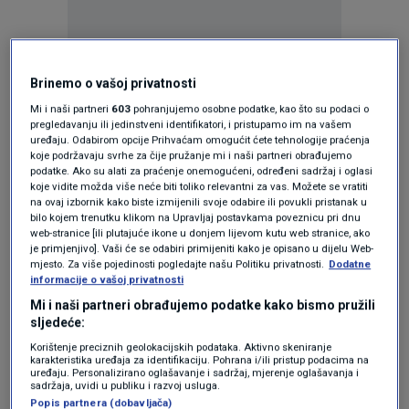
Brinemo o vašoj privatnosti
Oglas
Mi i naši partneri
603
pohranjujemo osobne podatke, kao što su podaci o
pregledavanju ili jedinstveni identifikatori, i pristupamo im na vašem
uređaju. Odabirom opcije Prihvaćam omogućit ćete tehnologije praćenja
koje podržavaju svrhe za čije pružanje mi i naši partneri obrađujemo
podatke. Ako su alati za praćenje onemogućeni, određeni sadržaj i oglasi
koje vidite možda više neće biti toliko relevantni za vas. Možete se vratiti
na ovaj izbornik kako biste izmijenili svoje odabire ili povukli pristanak u
bilo kojem trenutku klikom na Upravljaj postavkama poveznicu pri dnu
web-stranice [ili plutajuće ikone u donjem lijevom kutu web stranice, ako
je primjenjivo]. Vaši će se odabiri primijeniti kako je opisano u dijelu Web-
mjesto. Za više pojedinosti pogledajte našu Politiku privatnosti.
Dodatne
informacije o vašoj privatnosti
Mi i naši partneri obrađujemo podatke kako bismo pružili
sljedeće:
Oglas
Korištenje preciznih geolokacijskih podataka. Aktivno skeniranje
karakteristika uređaja za identifikaciju. Pohrana i/ili pristup podacima na
uređaju. Personalizirano oglašavanje i sadržaj, mjerenje oglašavanja i
sadržaja, uvidi u publiku i razvoj usluga.
Popis partnera (dobavljača)