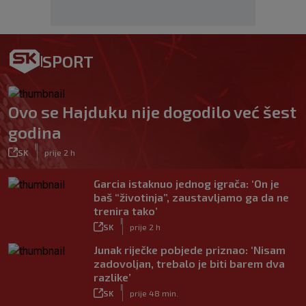
SPORT
Ovo se Hajduku nije dogodilo već šest
godina
|
SK
prije 2 h
Garcia istaknuo jednog igrača: ‘On je
baš “životinja”, zaustavljamo ga da ne
trenira tako’
|
SK
prije 2 h
Junak riječke pobjede priznao: ‘Nisam
zadovoljan, trebalo je biti barem dva
razlike’
|
SK
prije 48 min.