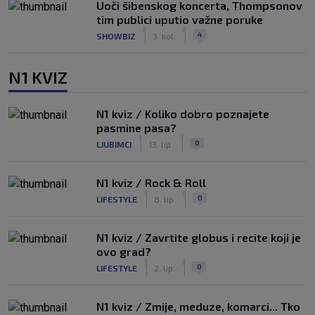
Uoči šibenskog koncerta, Thompsonov
tim publici uputio važne poruke
|
|
4
SHOWBIZ
3. kol.
N1 KVIZ
N1 kviz / Koliko dobro poznajete
pasmine pasa?
|
|
0
LJUBIMCI
13. lip.
N1 kviz / Rock & Roll
|
|
0
LIFESTYLE
8. lip.
N1 kviz / Zavrtite globus i recite koji je
ovo grad?
|
|
0
LIFESTYLE
2. lip.
N1 kviz / Zmije, meduze, komarci... Tko