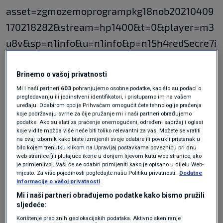
asset=zgmozemoprogrampkg18nob20210409
170218282&stream=hp1400&t=0&player=m3
u8v&sp=n1info&u=n1info&p=n1Sh4redSecre7i
Nf0" video-id="3944398"]
Brinemo o vašoj privatnosti
N1 pratite putem aplikacija
Mi i naši partneri
603
pohranjujemo osobne podatke, kao što su podaci o
pregledavanju ili jedinstveni identifikatori, i pristupamo im na vašem
za
Android
|
iPhone/iPad
i društvenih
uređaju. Odabirom opcije Prihvaćam omogućit ćete tehnologije praćenja
koje podržavaju svrhe za čije pružanje mi i naši partneri obrađujemo
mreža
Twitter
|
Facebook
|
Instagram.
podatke. Ako su alati za praćenje onemogućeni, određeni sadržaj i oglasi
koje vidite možda više neće biti toliko relevantni za vas. Možete se vratiti
na ovaj izbornik kako biste izmijenili svoje odabire ili povukli pristanak u
Teme
bilo kojem trenutku klikom na Upravljaj postavkama poveznicu pri dnu
web-stranice [ili plutajuće ikone u donjem lijevom kutu web stranice, ako
je primjenjivo]. Vaši će se odabiri primijeniti kako je opisano u dijelu Web-
LOKALNI IZBORI
MOŽEMO
TOMISLAV TOMAŠEVIĆ
mjesto. Za više pojedinosti pogledajte našu Politiku privatnosti.
Dodatne
informacije o vašoj privatnosti
Mi i naši partneri obrađujemo podatke kako bismo pružili
sljedeće:
Korištenje preciznih geolokacijskih podataka. Aktivno skeniranje