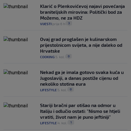
Klarić o Plenkovićevoj najavi povećanja
braniteljskih mirovina: Politički bod za
Možemo, ne za HDZ
3
VIJESTI
prije 6 h
|
|
Ovaj grad proglašen je kulinarskom
prijestolnicom svijeta, a nije daleko od
Hrvatske
0
COOKING
5. kol.
|
|
Nekad ga je imala gotovo svaka kuća u
Jugoslaviji, a danas postiže cijenu od
nekoliko stotina eura
0
LIFESTYLE
5. kol.
|
|
Stariji bračni par otišao na odmor u
Italiju i odlučio ostati: "Nismo se htjeli
vratiti, život nam je puno jeftiniji"
1
LIFESTYLE
4. kol.
|
|