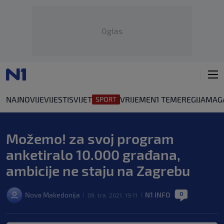
Oglas
NAJNOVIJE
VIJESTI
SVIJET
VRIJEME
N1 TEME
REGIJA
MAG
Možemo! za svoj program
anketiralo 10.000 građana,
ambicije ne staju na Zagrebu
0
Nova Makedonija
N1 INFO
09. tra. 2021. 19:11
|
|
|