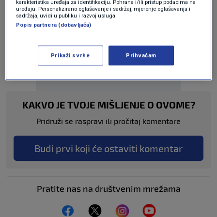
karakteristika uređaja za identifikaciju. Pohrana i/ili pristup podacima na
uređaju. Personalizirano oglašavanje i sadržaj, mjerenje oglašavanja i
sadržaja, uvidi u publiku i razvoj usluga.
Popis partnera (dobavljača)
Oglas
Prikaži svrhe
Prihvaćam
KAKVO JE TVOJE MIŠLJENJE O OVOME?
Pridruži se raspravi ili pročitaj komentare
Budi prvi koji će ostaviti komentar
Pratite nas na društvenim mrežama