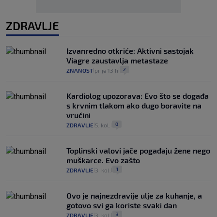
ZDRAVLJE
Izvanredno otkriće: Aktivni sastojak
Viagre zaustavlja metastaze
2
ZNANOST
prije 13 h
|
|
Kardiolog upozorava: Evo što se događa
s krvnim tlakom ako dugo boravite na
vrućini
0
ZDRAVLJE
5. kol.
|
|
Toplinski valovi jače pogađaju žene nego
muškarce. Evo zašto
1
ZDRAVLJE
3. kol.
|
|
Ovo je najnezdravije ulje za kuhanje, a
gotovo svi ga koriste svaki dan
3
ZDRAVLJE
3. kol.
|
|