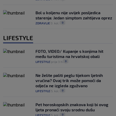
Bol u koljenu nije uvijek posljedica
starenja: Jedan simptom zahtijeva oprez
0
ZDRAVLJE
3. kol.
|
|
LIFESTYLE
FOTO, VIDEO/ Kupanje s konjima hit
među turistima na hrvatskoj obali
0
LIFESTYLE
prije 3 h
|
|
Ne želite paliti peglu tijekom ljetnih
vrućina? Ovaj trik može pomoći da
odjeća ne izgleda zgužvano
0
LIFESTYLE
5. kol.
|
|
Pet horoskopskih znakova koji bi ovog
ljeta pronaći svoju srodnu dušu
0
LIFESTYLE
5. kol.
|
|