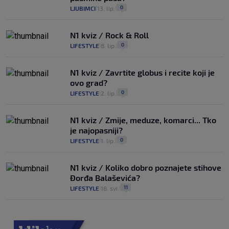
0
LJUBIMCI
13. lip.
|
|
N1 kviz / Rock & Roll
0
LIFESTYLE
8. lip.
|
|
N1 kviz / Zavrtite globus i recite koji je
ovo grad?
0
LIFESTYLE
2. lip.
|
|
N1 kviz / Zmije, meduze, komarci... Tko
je najopasniji?
0
LIFESTYLE
1. lip.
|
|
N1 kviz / Koliko dobro poznajete stihove
Đorđa Balaševića?
11
LIFESTYLE
18. svi.
|
|