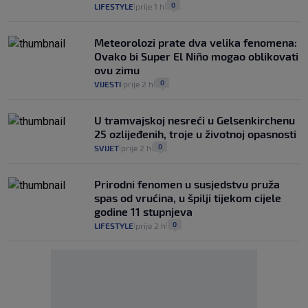
0
LIFESTYLE
prije 1 h
|
|
Meteorolozi prate dva velika fenomena:
Ovako bi Super El Niño mogao oblikovati
ovu zimu
0
VIJESTI
prije 2 h
|
|
U tramvajskoj nesreći u Gelsenkirchenu
25 ozlijeđenih, troje u životnoj opasnosti
0
SVIJET
prije 2 h
|
|
Prirodni fenomen u susjedstvu pruža
spas od vrućina, u špilji tijekom cijele
godine 11 stupnjeva
0
LIFESTYLE
prije 2 h
|
|