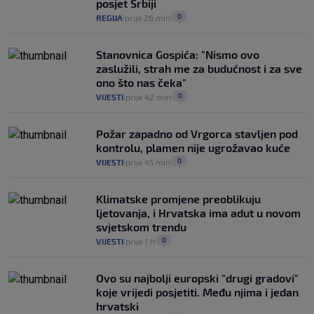
posjet Srbiji
intervencije"
0
REGIJA
prije 26 min
|
|
25
VIJESTI
30. srp.
|
|
Stanovnica Gospića: "Nismo ovo
zaslužili, strah me za budućnost i za sve
ono što nas čeka"
0
VIJESTI
prije 42 min
|
|
Požar zapadno od Vrgorca stavljen pod
kontrolu, plamen nije ugrožavao kuće
0
VIJESTI
prije 45 min
|
|
Klimatske promjene preoblikuju
ljetovanja, i Hrvatska ima adut u novom
svjetskom trendu
0
VIJESTI
prije 1 h
|
|
Ovo su najbolji europski "drugi gradovi"
koje vrijedi posjetiti. Među njima i jedan
hrvatski