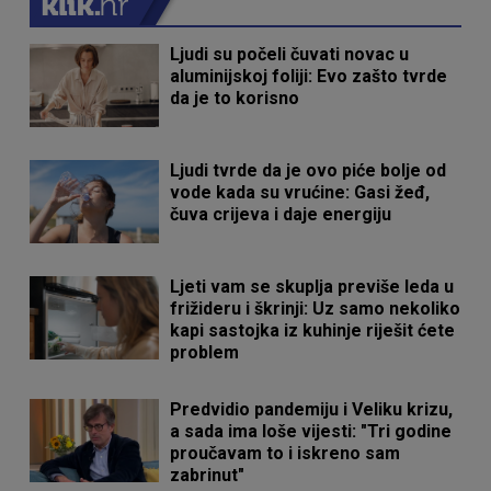
Ljudi su počeli čuvati novac u
aluminijskoj foliji: Evo zašto tvrde
da je to korisno
Ljudi tvrde da je ovo piće bolje od
vode kada su vrućine: Gasi žeđ,
čuva crijeva i daje energiju
Ljeti vam se skuplja previše leda u
frižideru i škrinji: Uz samo nekoliko
kapi sastojka iz kuhinje riješit ćete
problem
Predvidio pandemiju i Veliku krizu,
a sada ima loše vijesti: "Tri godine
proučavam to i iskreno sam
zabrinut"