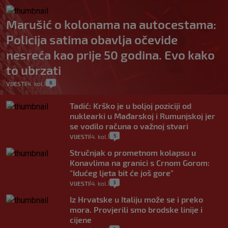
Marušić o kolonama na autocestama:
Policija satima obavlja očevide
nesreća kao prije 50 godina. Evo kako
to ubrzati
6
VIJESTI
4. kol.
|
|
Tadić: Krško je u boljoj poziciji od
nuklearki u Mađarskoj i Rumunjskoj jer
se vodilo računa o važnoj stvari
5
VIJESTI
4. kol.
|
|
Stručnjak o prometnom kolapsu u
Konavlima na granici s Crnom Gorom:
"Idućeg ljeta bit će još gore"
3
VIJESTI
4. kol.
|
|
Iz Hrvatske u Italiju može se i preko
mora. Provjerili smo brodske linije i
cijene