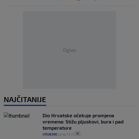
Oglas
NAJČITANIJE
Dio Hrvatske očekuje promjena
vremena: Stižu pljuskovi, bura i pad
temperature
0
VRIJEME
prije 13 h
|
|