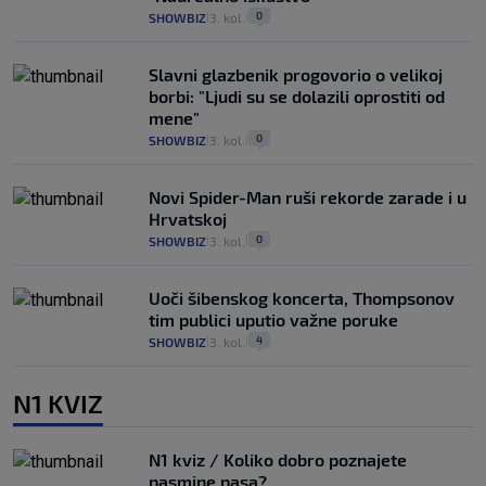
0
SHOWBIZ
3. kol.
|
|
Slavni glazbenik progovorio o velikoj
borbi: "Ljudi su se dolazili oprostiti od
mene"
0
SHOWBIZ
3. kol.
|
|
Novi Spider-Man ruši rekorde zarade i u
Hrvatskoj
0
SHOWBIZ
3. kol.
|
|
Uoči šibenskog koncerta, Thompsonov
tim publici uputio važne poruke
4
SHOWBIZ
3. kol.
|
|
N1 KVIZ
N1 kviz / Koliko dobro poznajete
pasmine pasa?