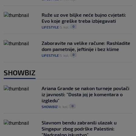
Ruže uz ove biljke neće bujno cvjetati:
Evo koje greške treba izbjegavati
0
LIFESTYLE
5. kol.
|
|
Zaboravite na velike račune: Rashladite
dom pametnije, jeftinije i bez klime
0
LIFESTYLE
5. kol.
|
|
SHOWBIZ
Ariana Grande se nakon turneje povlači
iz javnosti: "Dosta joj je komentara o
izgledu"
0
SHOWBIZ
4. kol.
|
|
Slavnom bendu zabranili ulazak u
Singapur zbog podrške Palestini:
"Nadrealno iskustvo"