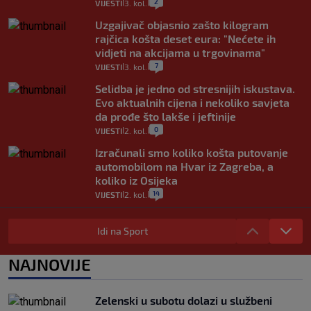
2
VIJESTI
3. kol.
|
|
Uzgajivač objasnio zašto kilogram
rajčica košta deset eura: "Nećete ih
vidjeti na akcijama u trgovinama"
7
VIJESTI
3. kol.
|
|
Selidba je jedno od stresnijih iskustava.
Evo aktualnih cijena i nekoliko savjeta
da prođe što lakše i jeftinije
0
VIJESTI
2. kol.
|
|
Izračunali smo koliko košta putovanje
automobilom na Hvar iz Zagreba, a
koliko iz Osijeka
14
VIJESTI
2. kol.
|
|
"Kći je otišla na more, a zaboravila
zdravstvenu iskaznicu". Kakva su prava
Idi na Sport
pacijenata izvan mjesta prebivališta?
1
VIJESTI
1. kol.
NAJNOVIJE
|
|
Provjerili smo "što ćemo onda" ako
Plenković na 15 dana ukine mjere: "Ne bi
Zelenski u subotu dolazi u službeni
se dogodilo ništa. Vlada se zaljubila u te