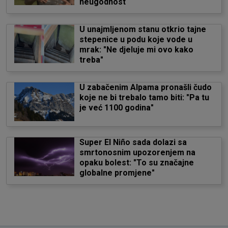
neugodnost
U unajmljenom stanu otkrio tajne
stepenice u podu koje vode u
mrak: "Ne djeluje mi ovo kako
treba"
U zabačenim Alpama pronašli čudo
koje ne bi trebalo tamo biti: "Pa tu
je već 1100 godina"
Super El Niño sada dolazi sa
smrtonosnim upozorenjem na
opaku bolest: "To su značajne
globalne promjene"