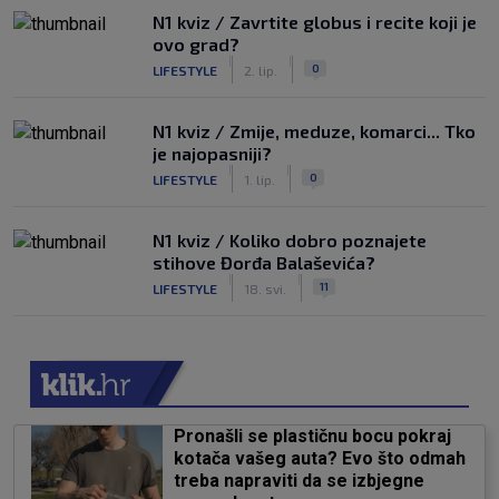
N1 kviz / Zavrtite globus i recite koji je
ovo grad?
|
|
0
LIFESTYLE
2. lip.
N1 kviz / Zmije, meduze, komarci... Tko
je najopasniji?
|
|
0
LIFESTYLE
1. lip.
N1 kviz / Koliko dobro poznajete
stihove Đorđa Balaševića?
|
|
11
LIFESTYLE
18. svi.
Pronašli se plastičnu bocu pokraj
kotača vašeg auta? Evo što odmah
treba napraviti da se izbjegne