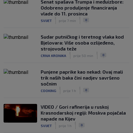
Senat spašava Trumpa i međuizbore:
SK
7. kol.
Odobreno produljenje financiranja
VIDEO / Počela nam je ‘Cvajta’! Brekalo
vlade do 11. prosinca
solidan u gostujućoj pobjedi Herthe
|
|
0
SVIJET
prije 7 min
kod Bochuma
|
SK
7. kol.
Sudar putničkog i teretnog vlaka kod
Bjelovara: Više osoba ozlijeđeno,
strojovođa teže
|
|
0
CRNA KRONIKA
prije 50 min
Punjene paprike kao nekad: Ovaj mali
trik naših baka čini nadjev savršeno
sočnim
|
|
0
COOKING
prije 1 h
VIDEO / Gori rafinerija u ruskoj
Krasnodarskoj regiji: Moskva pojačala
napade na Kijev
|
|
0
SVIJET
prije 1 h