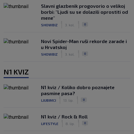
Slavni glazbenik progovorio o velikoj
borbi: "Ljudi su se dolazili oprostiti od
mene"
|
|
0
SHOWBIZ
3. kol.
Novi Spider-Man ruši rekorde zarade i
u Hrvatskoj
|
|
0
SHOWBIZ
3. kol.
N1 KVIZ
N1 kviz / Koliko dobro poznajete
pasmine pasa?
|
|
0
LJUBIMCI
13. lip.
N1 kviz / Rock & Roll
|
|
0
LIFESTYLE
8. lip.