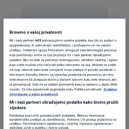
Brinemo o vašoj privatnosti
Mi i naši partneri
603
pohranjujemo osobne podatke, kao što su podaci o
Oglas
pregledavanju ili jedinstveni identifikatori, i pristupamo im na vašem
uređaju. Odabirom opcije Prihvaćam omogućit ćete tehnologije praćenja
koje podržavaju svrhe za čije pružanje mi i naši partneri obrađujemo
podatke. Ako su alati za praćenje onemogućeni, određeni sadržaj i oglasi
koje vidite možda više neće biti toliko relevantni za vas. Možete se vratiti
na ovaj izbornik kako biste izmijenili svoje odabire ili povukli pristanak u
bilo kojem trenutku klikom na Upravljaj postavkama poveznicu pri dnu
web-stranice [ili plutajuće ikone u donjem lijevom kutu web stranice, ako
je primjenjivo]. Vaši će se odabiri primijeniti kako je opisano u dijelu Web-
mjesto. Za više pojedinosti pogledajte našu Politiku privatnosti.
Dodatne
informacije o vašoj privatnosti
Mi i naši partneri obrađujemo podatke kako bismo pružili
sljedeće:
Oglas
Korištenje preciznih geolokacijskih podataka. Aktivno skeniranje
karakteristika uređaja za identifikaciju. Pohrana i/ili pristup podacima na
uređaju. Personalizirano oglašavanje i sadržaj, mjerenje oglašavanja i
sadržaja, uvidi u publiku i razvoj usluga.