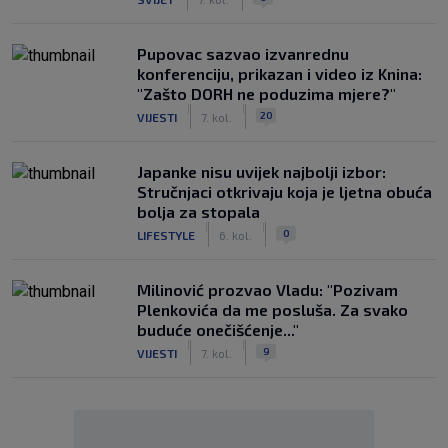
Pupovac sazvao izvanrednu
konferenciju, prikazan i video iz Knina:
"Zašto DORH ne poduzima mjere?"
|
|
20
VIJESTI
7. kol.
Japanke nisu uvijek najbolji izbor:
Stručnjaci otkrivaju koja je ljetna obuća
bolja za stopala
|
|
0
LIFESTYLE
6. kol.
Milinović prozvao Vladu: "Pozivam
Plenkovića da me posluša. Za svako
buduće onečišćenje..."
|
|
9
VIJESTI
7. kol.