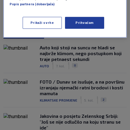
Popis partnera (dobavljača)
Prikaži svrhe
Prihvaćam
NAJČITANIJE
Auto koji stoji na suncu ne hladi se
najbrže klimom, nego postupkom koji
traje petnaest sekundi
|
|
0
AUTO
7. kol.
FOTO / Dunav se isušuje, a na površinu
izranjaju njemački ratni brodovi i kosti
mamuta
|
|
2
KLIMATSKE PROMJENE
5. kol.
Jakovina o posjetu Zelenskog Srbiji:
"Još se nije odlučilo na koju stranu se
ide"