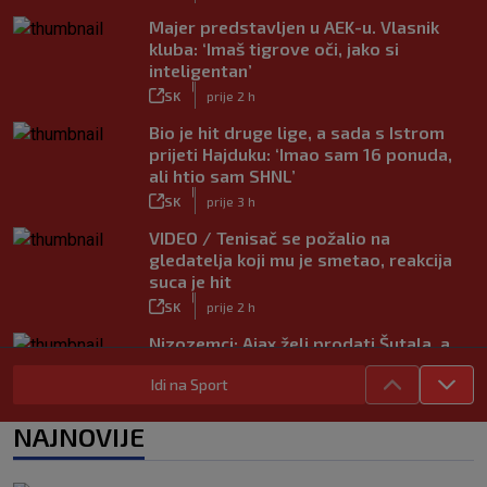
Majer predstavljen u AEK-u. Vlasnik
kluba: ‘Imaš tigrove oči, jako si
inteligentan’
|
SK
prije 2 h
Bio je hit druge lige, a sada s Istrom
prijeti Hajduku: ‘Imao sam 16 ponuda,
ali htio sam SHNL’
|
SK
prije 3 h
VIDEO / Tenisač se požalio na
gledatelja koji mu je smetao, reakcija
suca je hit
|
SK
prije 2 h
Nizozemci: Ajax želi prodati Šutala, a
ponuda ne nedostaje
Idi na Sport
|
SK
7. kol.
Bennacer raskinuo s Milanom i sada je
NAJNOVIJE
slobodan igrač: Boban je upravo to i
htio, ali…
|