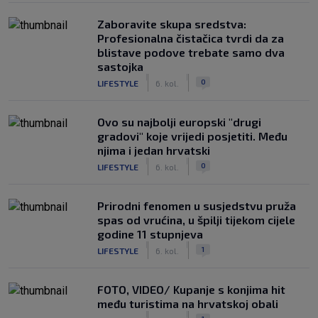
Zaboravite skupa sredstva:
Profesionalna čistačica tvrdi da za
blistave podove trebate samo dva
sastojka
|
|
0
LIFESTYLE
6. kol.
Ovo su najbolji europski "drugi
gradovi" koje vrijedi posjetiti. Među
njima i jedan hrvatski
|
|
0
LIFESTYLE
6. kol.
Prirodni fenomen u susjedstvu pruža
spas od vrućina, u špilji tijekom cijele
godine 11 stupnjeva
|
|
1
LIFESTYLE
6. kol.
FOTO, VIDEO/ Kupanje s konjima hit
među turistima na hrvatskoj obali
|
|