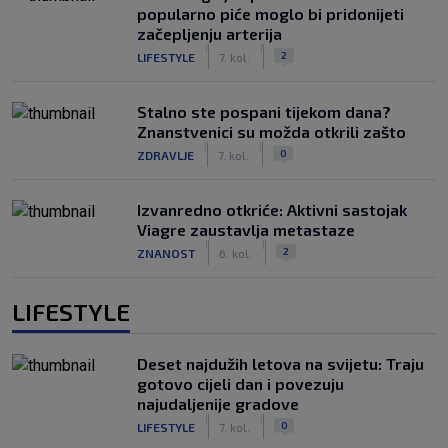
popularno piće moglo bi pridonijeti
začepljenju arterija
|
|
2
LIFESTYLE
7. kol.
Stalno ste pospani tijekom dana?
Znanstvenici su možda otkrili zašto
|
|
0
ZDRAVLJE
7. kol.
Izvanredno otkriće: Aktivni sastojak
Viagre zaustavlja metastaze
|
|
2
ZNANOST
6. kol.
LIFESTYLE
Deset najdužih letova na svijetu: Traju
gotovo cijeli dan i povezuju
najudaljenije gradove
|
|
0
LIFESTYLE
7. kol.