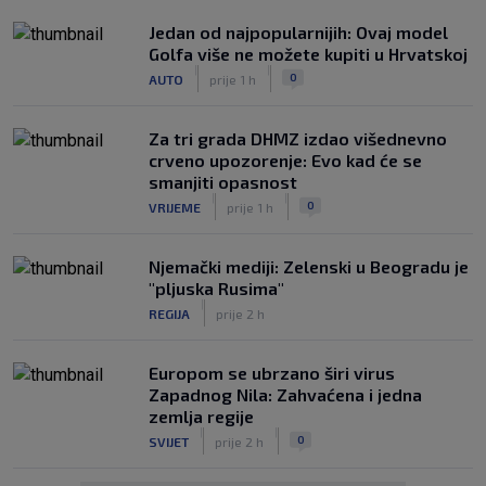
Jedan od najpopularnijih: Ovaj model
Golfa više ne možete kupiti u Hrvatskoj
|
|
0
AUTO
prije 1 h
Za tri grada DHMZ izdao višednevno
crveno upozorenje: Evo kad će se
smanjiti opasnost
|
|
0
VRIJEME
prije 1 h
Njemački mediji: Zelenski u Beogradu je
"pljuska Rusima"
|
REGIJA
prije 2 h
Europom se ubrzano širi virus
Zapadnog Nila: Zahvaćena i jedna
zemlja regije
|
|
0
SVIJET
prije 2 h