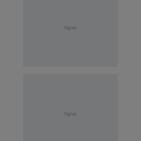
Oglas
Oglas