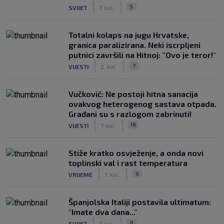
|
|
5
SVIJET
7. kol.
Totalni kolaps na jugu Hrvatske,
granica paralizirana. Neki iscrpljeni
putnici završili na Hitnoj: "Ovo je teror!"
|
|
7
VIJESTI
2. kol.
Vučković: Ne postoji hitna sanacija
ovakvog heterogenog sastava otpada.
Građani su s razlogom zabrinuti!
|
|
19
VIJESTI
7. kol.
Stiže kratko osvježenje, a onda novi
toplinski val i rast temperatura
|
|
0
VRIJEME
7. kol.
Španjolska Italiji postavila ultimatum:
"Imate dva dana..."
|
|
0
SVIJET
7. kol.