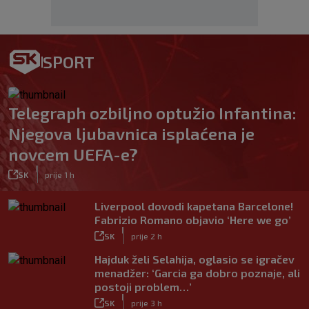
SPORT
Telegraph ozbiljno optužio Infantina:
Njegova ljubavnica isplaćena je
novcem UEFA-e?
|
SK
prije 1 h
Liverpool dovodi kapetana Barcelone!
Fabrizio Romano objavio ‘Here we go’
|
SK
prije 2 h
Hajduk želi Selahija, oglasio se igračev
menadžer: ‘Garcia ga dobro poznaje, ali
postoji problem…’
|
SK
prije 3 h