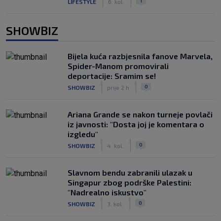
1
LIFESTYLE
6. kol.
SHOWBIZ
Bijela kuća razbjesnila fanove Marvela,
Spider-Manom promovirali
deportacije: Sramim se!
|
|
0
SHOWBIZ
prije 2 h
Ariana Grande se nakon turneje povlači
iz javnosti: "Dosta joj je komentara o
izgledu"
|
|
0
SHOWBIZ
4. kol.
Slavnom bendu zabranili ulazak u
Singapur zbog podrške Palestini:
"Nadrealno iskustvo"
|
|
0
SHOWBIZ
3. kol.