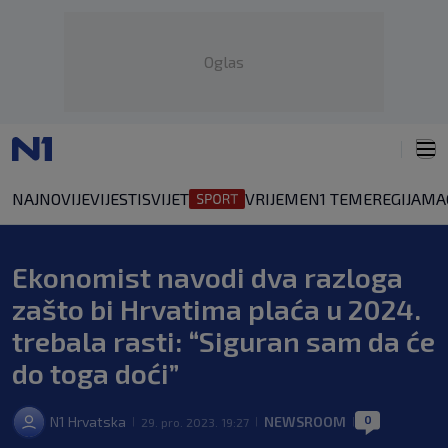
Oglas
NAJNOVIJE
VIJESTI
SVIJET
VRIJEME
N1 TEME
REGIJA
MA
Ekonomist navodi dva razloga
zašto bi Hrvatima plaća u 2024.
trebala rasti: “Siguran sam da će
do toga doći”
0
N1 Hrvatska
NEWSROOM
29. pro. 2023. 19:27
|
|
|