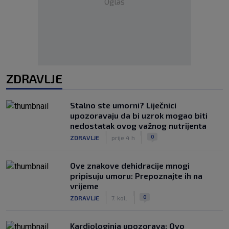
Oglas
ZDRAVLJE
Stalno ste umorni? Liječnici
upozoravaju da bi uzrok mogao biti
nedostatak ovog važnog nutrijenta
|
|
0
ZDRAVLJE
prije 4 h
Ove znakove dehidracije mnogi
pripisuju umoru: Prepoznajte ih na
vrijeme
|
|
0
ZDRAVLJE
7. kol.
Kardiologinja upozorava: Ovo