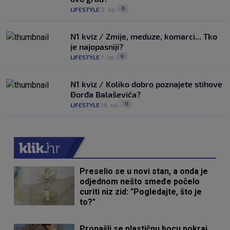
0
LIFESTYLE
2. lip.
|
|
N1 kviz / Zmije, meduze, komarci... Tko
je najopasniji?
0
LIFESTYLE
1. lip.
|
|
N1 kviz / Koliko dobro poznajete stihove
Đorđa Balaševića?
11
LIFESTYLE
18. svi.
|
|
Preselio se u novi stan, a onda je
odjednom nešto smeđe počelo
curiti niz zid: "Pogledajte, što je
to?"
Pronašli se plastičnu bocu pokraj