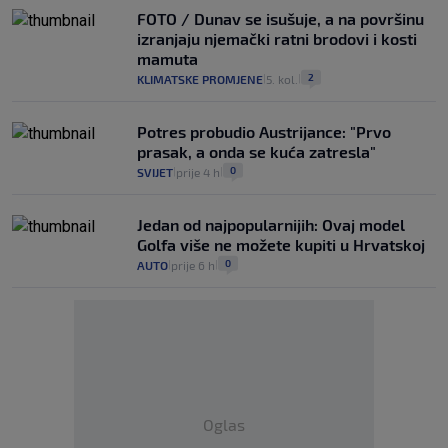
FOTO / Dunav se isušuje, a na površinu
izranjaju njemački ratni brodovi i kosti
mamuta
2
KLIMATSKE PROMJENE
5. kol.
|
|
Potres probudio Austrijance: "Prvo
prasak, a onda se kuća zatresla"
0
SVIJET
prije 4 h
|
|
Jedan od najpopularnijih: Ovaj model
Golfa više ne možete kupiti u Hrvatskoj
0
AUTO
prije 6 h
|
|
Oglas