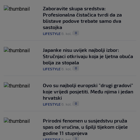
Zaboravite skupa sredstva:
Profesionalna čistačica tvrdi da za
blistave podove trebate samo dva
sastojka
0
LIFESTYLE
6. kol.
|
|
Japanke nisu uvijek najbolji izbor:
Stručnjaci otkrivaju koja je ljetna obuća
bolja za stopala
0
LIFESTYLE
6. kol.
|
|
Ovo su najbolji europski "drugi gradovi"
koje vrijedi posjetiti. Među njima i jedan
hrvatski
0
LIFESTYLE
6. kol.
|
|
Prirodni fenomen u susjedstvu pruža
spas od vrućina, u špilji tijekom cijele
godine 11 stupnjeva
1
LIFESTYLE
6. kol.
|
|