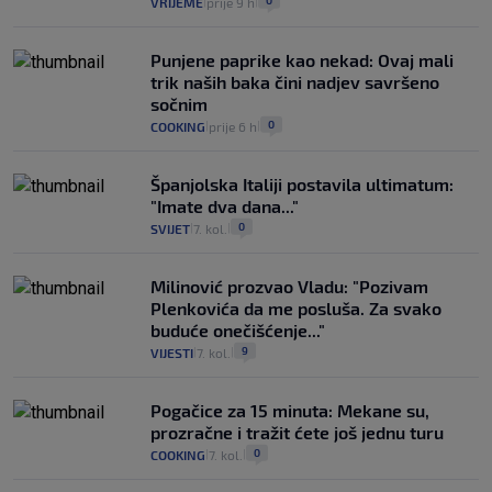
0
VRIJEME
prije 9 h
|
|
Punjene paprike kao nekad: Ovaj mali
trik naših baka čini nadjev savršeno
sočnim
0
COOKING
prije 6 h
|
|
Španjolska Italiji postavila ultimatum:
"Imate dva dana..."
0
SVIJET
7. kol.
|
|
Milinović prozvao Vladu: "Pozivam
Plenkovića da me posluša. Za svako
buduće onečišćenje..."
9
VIJESTI
7. kol.
|
|
Pogačice za 15 minuta: Mekane su,
prozračne i tražit ćete još jednu turu
0
COOKING
7. kol.
|
|