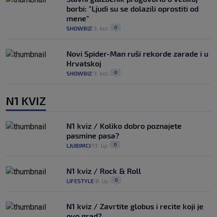
borbi: "Ljudi su se dolazili oprostiti od
mene"
0
SHOWBIZ
3. kol.
|
|
Novi Spider-Man ruši rekorde zarade i u
Hrvatskoj
0
SHOWBIZ
3. kol.
|
|
N1 KVIZ
N1 kviz / Koliko dobro poznajete
pasmine pasa?
0
LJUBIMCI
13. lip.
|
|
N1 kviz / Rock & Roll
0
LIFESTYLE
8. lip.
|
|
N1 kviz / Zavrtite globus i recite koji je
ovo grad?