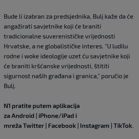
Bude li izabran za predsjednika, Bulj kaže da će
angažirati savjetnike koji će braniti
tradicionalne suverenističke vrijednosti
Hrvatske, a ne globalističke interes. "U ludilu
rodne i woke ideologije uzet ću savjetnike koji
će braniti kršćanske vrijednosti, štititi
sigurnost naših građana i granica," poručio je
Bulj.
N1 pratite putem aplikacija
za
Android
|
iPhone/iPad
i
mreža
Twitter
|
Facebook
|
Instagram
|
TikTok
.