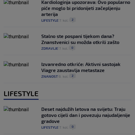
Kardiologinja upozorava: Ovo popularno
piće moglo bi pridonijeti začepljenju
arterija
2
LIFESTYLE
7. kol.
|
|
Stalno ste pospani tijekom dana?
Znanstvenici su možda otkrili zašto
0
ZDRAVLJE
7. kol.
|
|
Izvanredno otkriće: Aktivni sastojak
Viagre zaustavlja metastaze
2
ZNANOST
6. kol.
|
|
LIFESTYLE
Deset najdužih letova na svijetu: Traju
gotovo cijeli dan i povezuju najudaljenije
gradove
0
LIFESTYLE
7. kol.
|
|