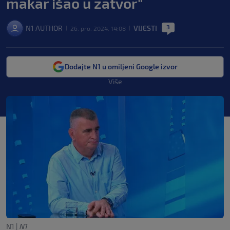
makar išao u zatvor"
3
N1 AUTHOR
VIJESTI
26. pro. 2024. 14:08
|
|
|
Dodajte N1 u omiljeni Google izvor
Više
N1
|
N1