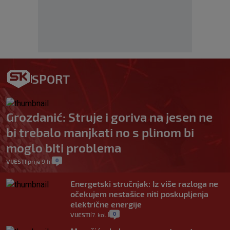
SPORT
Grozdanić: Struje i goriva na jesen ne
bi trebalo manjkati no s plinom bi
moglo biti problema
0
VIJESTI
prije 9 h
|
|
Energetski stručnjak: Iz više razloga ne
očekujem nestašice niti poskupljenja
električne energije
0
VIJESTI
7. kol.
|
|