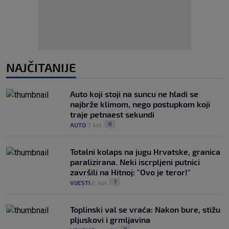
NAJČITANIJE
Auto koji stoji na suncu ne hladi se
najbrže klimom, nego postupkom koji
traje petnaest sekundi
0
AUTO
7. kol.
|
|
Totalni kolaps na jugu Hrvatske, granica
paralizirana. Neki iscrpljeni putnici
završili na Hitnoj: "Ovo je teror!"
7
VIJESTI
2. kol.
|
|
Toplinski val se vraća: Nakon bure, stižu
pljuskovi i grmljavina