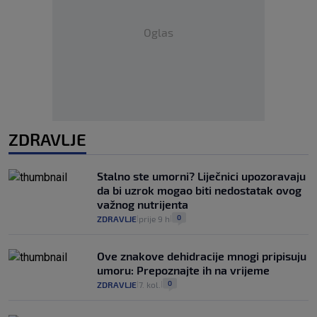
Oglas
ZDRAVLJE
Stalno ste umorni? Liječnici upozoravaju
da bi uzrok mogao biti nedostatak ovog
važnog nutrijenta
0
ZDRAVLJE
prije 9 h
|
|
Ove znakove dehidracije mnogi pripisuju
umoru: Prepoznajte ih na vrijeme
0
ZDRAVLJE
7. kol.
|
|