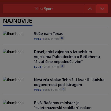
Selidba je jedno od stresnijih iskustava.
Evo aktualnih cijena i nekoliko savjeta
Idi na Sport
da prođe što lakše i jeftinije
0
VIJESTI
2. kol.
NAJNOVIJE
|
|
Izračunali smo koliko košta putovanje
automobilom na Hvar iz Zagreba, a
Stiže nam Texas
koliko iz Osijeka
0
VIJESTI
prije 9 min
|
|
14
VIJESTI
2. kol.
|
|
Doseljenici zajedno s izraelskim
vojnicima Palestincima u Betlehemu
"život čine nepodnošljivim"
0
SVIJET
prije 17 min
|
|
Nesreća vlaka: Tehnički kvar ili ljudska
odgovornost pod istragom
0
VIJESTI
prije 50 min
|
|
Bivši Račanov ministar je
"svjetonazorski stabilan" nakon