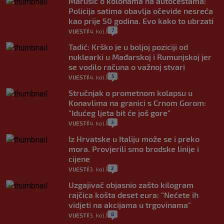
Marušić o kolonama na autocestama:
Policija satima obavlja očevide nesreća
kao prije 50 godina. Evo kako to ubrzati
7
VIJESTI
4. kol.
|
|
Tadić: Krško je u boljoj poziciji od
nuklearki u Mađarskoj i Rumunjskoj jer
se vodilo računa o važnoj stvari
5
VIJESTI
4. kol.
|
|
Stručnjak o prometnom kolapsu u
Konavlima na granici s Crnom Gorom:
"Idućeg ljeta bit će još gore"
3
VIJESTI
4. kol.
|
|
Iz Hrvatske u Italiju može se i preko
mora. Provjerili smo brodske linije i
cijene
2
VIJESTI
3. kol.
|
|
Uzgajivač objasnio zašto kilogram
rajčica košta deset eura: "Nećete ih
vidjeti na akcijama u trgovinama"
8
VIJESTI
3. kol.
|
|