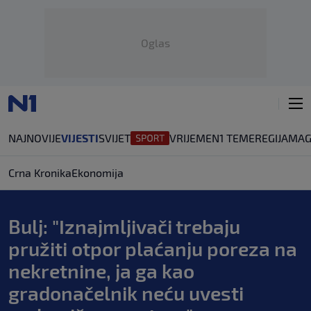
Oglas
NAJNOVIJE
VIJESTI
SVIJET
VRIJEME
N1 TEME
REGIJA
MAG
Crna Kronika
Ekonomija
Bulj: "Iznajmljivači trebaju
pružiti otpor plaćanju poreza na
nekretnine, ja ga kao
gradonačelnik neću uvesti