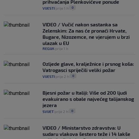
prihvaćanja Plenkovićeve ponude
0
VIJESTI
prije 1 h
|
|
VIDEO / Vučić nakon sastanka sa
Zelenskim: Za nas će pronaći Hrvate,
Bugare, Nizozemce, ne vjerujem u brzi
ulazak u EU
REGIJA
prije 1 h
|
Ozljede glave, kralježnice i prsnog koša:
Vatrogasci spriječili veliki požar
0
VIJESTI
prije 2 h
|
|
Bjesni požar u Italiji: Više od 200 ljudi
evakuirano s obale najvećeg talijanskog
jezera
0
SVIJET
prije 2 h
|
|
VIDEO / Ministarstvo zdravstva: U
sudaru vlakova šestero teže i 14 lakše