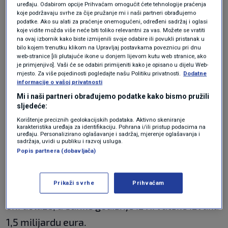
uređaju. Odabirom opcije Prihvaćam omogućit ćete tehnologije praćenja
koje podržavaju svrhe za čije pružanje mi i naši partneri obrađujemo
podatke. Ako su alati za praćenje onemogućeni, određeni sadržaj i oglasi
"Inflacije nikada nije bila veća kao ni cijene
koje vidite možda više neće biti toliko relevantni za vas. Možete se vratiti
na ovaj izbornik kako biste izmijenili svoje odabire ili povukli pristanak u
prehrambenih proizvoda zbog uvođenje eura i
bilo kojem trenutku klikom na Upravljaj postavkama poveznicu pri dnu
web-stranice [ili plutajuće ikone u donjem lijevom kutu web stranice, ako
zbog notornog Vujčića guvernera hrvatske
je primjenjivo]. Vaši će se odabiri primijeniti kako je opisano u dijelu Web-
nenarodne banke, koji je zajedno s premijerom
mjesto. Za više pojedinosti pogledajte našu Politiku privatnosti.
Dodatne
informacije o vašoj privatnosti
Andrejem Plenkovićem
i predsjednikom
Mi i naši partneri obrađujemo podatke kako bismo pružili
sljedeće:
Zoranom Milanovićem
podržao uvođenje
Korištenje preciznih geolokacijskih podataka. Aktivno skeniranje
eura", rekao je Bulj.
karakteristika uređaja za identifikaciju. Pohrana i/ili pristup podacima na
uređaju. Personalizirano oglašavanje i sadržaj, mjerenje oglašavanja i
sadržaja, uvidi u publiku i razvoj usluga.
Popis partnera (dobavljača)
Po njegovom tumačenju, strane banke i strani
trgovački lanci se bogate u Hrvatskoj, cijene su
Prikaži svrhe
Prihvaćam
kod nas tri puta veće nego u državama iz kojih
oni dolaze, a banke godišnje iz Hrvatske izvuku
1,5 milijardu eura.