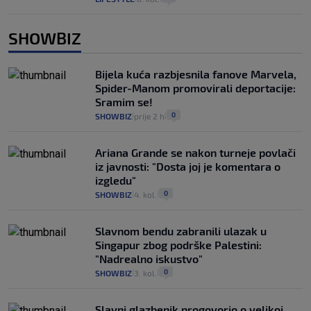
SHOWBIZ
Bijela kuća razbjesnila fanove Marvela,
Spider-Manom promovirali deportacije:
Sramim se!
0
SHOWBIZ
prije 2 h
|
|
Ariana Grande se nakon turneje povlači
iz javnosti: "Dosta joj je komentara o
izgledu"
0
SHOWBIZ
4. kol.
|
|
Slavnom bendu zabranili ulazak u
Singapur zbog podrške Palestini:
"Nadrealno iskustvo"
0
SHOWBIZ
3. kol.
|
|
Slavni glazbenik progovorio o velikoj