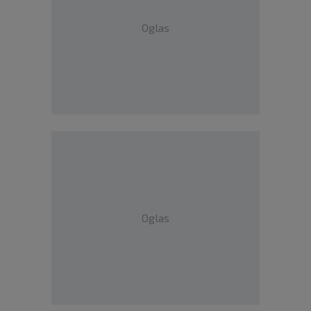
Oglas
Oglas