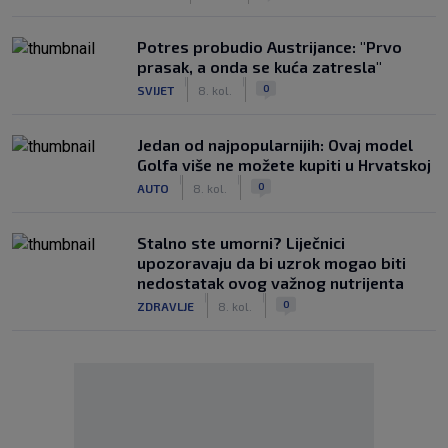
Potres probudio Austrijance: "Prvo
prasak, a onda se kuća zatresla"
|
|
0
SVIJET
8. kol.
Jedan od najpopularnijih: Ovaj model
Golfa više ne možete kupiti u Hrvatskoj
|
|
0
AUTO
8. kol.
Stalno ste umorni? Liječnici
upozoravaju da bi uzrok mogao biti
nedostatak ovog važnog nutrijenta
|
|
0
ZDRAVLJE
8. kol.