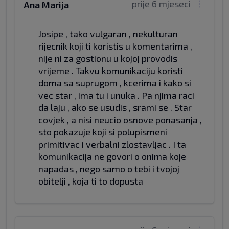
prije 6 mjeseci
Ana Marija
Josipe , tako vulgaran , nekulturan
rijecnik koji ti koristis u komentarima ,
nije ni za gostionu u kojoj provodis
vrijeme . Takvu komunikaciju koristi
doma sa suprugom , kcerima i kako si
vec star , ima tu i unuka . Pa njima raci
da laju , ako se usudis , srami se . Star
covjek , a nisi neucio osnove ponasanja ,
sto pokazuje koji si polupismeni
primitivac i verbalni zlostavljac . I ta
komunikacija ne govori o onima koje
napadas , nego samo o tebi i tvojoj
obitelji , koja ti to dopusta