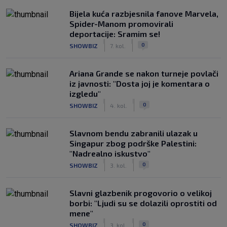
Bijela kuća razbjesnila fanove Marvela,
Spider-Manom promovirali
deportacije: Sramim se!
|
|
0
SHOWBIZ
7. kol.
Ariana Grande se nakon turneje povlači
iz javnosti: "Dosta joj je komentara o
izgledu"
|
|
0
SHOWBIZ
4. kol.
Slavnom bendu zabranili ulazak u
Singapur zbog podrške Palestini:
"Nadrealno iskustvo"
|
|
0
SHOWBIZ
3. kol.
Slavni glazbenik progovorio o velikoj
borbi: "Ljudi su se dolazili oprostiti od
mene"
|
|
0
SHOWBIZ
3. kol.