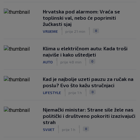
|
SK
prije 3 h
Hrvatska pod alarmom: Vraća se
toplinski val, nebo će poprimiti
žućkasti sjaj
|
|
0
VRIJEME
prije 21 min
Klima u električnom autu: Kada troši
najviše i kako uštedjeti
|
|
0
AUTO
prije 48 min
Kad je najbolje uzeti pauzu za ručak na
poslu? Evo što kažu stručnjaci
|
|
0
LIFESTYLE
prije 1 h
Njemački ministar: Strane sile žele nas
politički i društveno pokoriti izazivajući
strah
|
|
0
SVIJET
prije 1 h