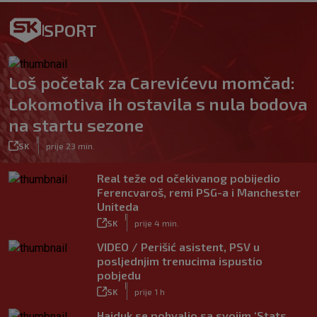
SPORT
Loš početak za Carevićevu momčad:
Lokomotiva ih ostavila s nula bodova
na startu sezone
|
SK
prije 23 min.
Real teže od očekivanog pobijedio
Ferencvaroš, remi PSG-a i Manchester
Uniteda
|
SK
prije 4 min.
VIDEO / Perišić asistent, PSV u
posljednjim trenucima ispustio
pobjedu
|
SK
prije 1 h
Hajduk se pohvalio sa svojim ‘Stats