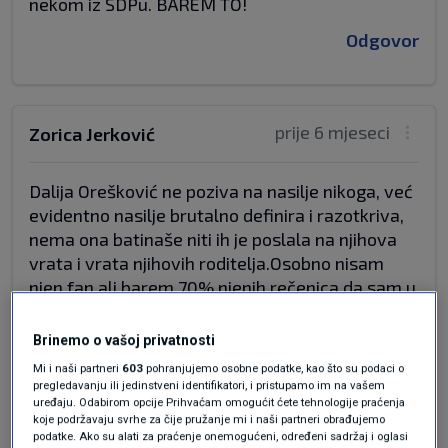
nekom iz SDPu. BAREM TO!
Odgovor
prije 6 mjeseci
Zorica Jerković
Dalija Orešković ne poziva na nasilje nikoga, već
evidentno nasilje brutalno definira i razotkriva,
nema ona batinaše niti ih je poslala na njihova
vrata i vrata njihovih roditelja.Osobno nisam
njen fan ali barem 70% njenih rečenica da sam u
Saboru bih i ja izgovorila, a puno gore bih
govorila o pljački proračuna i EU novca. Ona je
Brinemo o vašoj privatnosti
oporba i ima pravo nazivati stvari imenom i
Mi i naši partneri
603
pohranjujemo osobne podatke, kao što su podaci o
prezimenom, a kako je obrazovana ne lupa
pregledavanju ili jedinstveni identifikatori, i pristupamo im na vašem
uređaju. Odabirom opcije Prihvaćam omogućit ćete tehnologije praćenja
gluposti. I nitko nema pravo pa ni Mažar njene
koje podržavaju svrhe za čije pružanje mi i naši partneri obrađujemo
birače zvati sljedbom i vrijeđati ih. Zato najprije
podatke. Ako su alati za praćenje onemogućeni, određeni sadržaj i oglasi