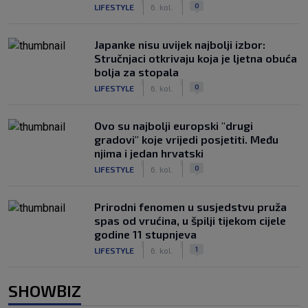
|
|
0
LIFESTYLE
6. kol.
Japanke nisu uvijek najbolji izbor:
Stručnjaci otkrivaju koja je ljetna obuća
bolja za stopala
|
|
0
LIFESTYLE
6. kol.
Ovo su najbolji europski "drugi
gradovi" koje vrijedi posjetiti. Među
njima i jedan hrvatski
|
|
0
LIFESTYLE
6. kol.
Prirodni fenomen u susjedstvu pruža
spas od vrućina, u špilji tijekom cijele
godine 11 stupnjeva
|
|
1
LIFESTYLE
6. kol.
SHOWBIZ