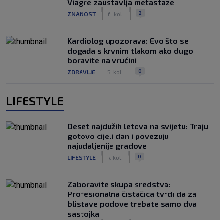
Viagre zaustavlja metastaze
|
|
2
ZNANOST
6. kol.
Kardiolog upozorava: Evo što se
događa s krvnim tlakom ako dugo
boravite na vrućini
|
|
0
ZDRAVLJE
5. kol.
LIFESTYLE
Deset najdužih letova na svijetu: Traju
gotovo cijeli dan i povezuju
najudaljenije gradove
|
|
0
LIFESTYLE
7. kol.
Zaboravite skupa sredstva:
Profesionalna čistačica tvrdi da za
blistave podove trebate samo dva
sastojka