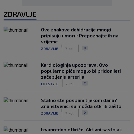
ZDRAVLJE
Ove znakove dehidracije mnogi
pripisuju umoru: Prepoznajte ih na
vrijeme
|
|
0
ZDRAVLJE
7. kol.
Kardiologinja upozorava: Ovo
popularno piće moglo bi pridonijeti
začepljenju arterija
|
|
2
LIFESTYLE
7. kol.
Stalno ste pospani tijekom dana?
Znanstvenici su možda otkrili zašto
|
|
0
ZDRAVLJE
7. kol.
Izvanredno otkriće: Aktivni sastojak