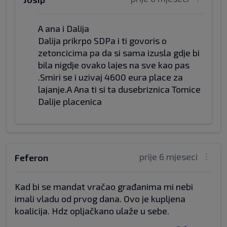
A ana i Dalija
Dalija prikrpo SDPa i ti govoris o
zetoncicima pa da si sama izusla gdje bi
bila nigdje ovako lajes na sve kao pas
.Smiri se i uzivaj 4600 eura place za
lajanje.A Ana ti si ta dusebriznica Tomice
Dalije placenica
prije 6 mjeseci
Feferon
Kad bi se mandat vračao građanima mi nebi
imali vladu od prvog dana. Ovo je kupljena
koalicija. Hdz opljačkano ulaže u sebe.