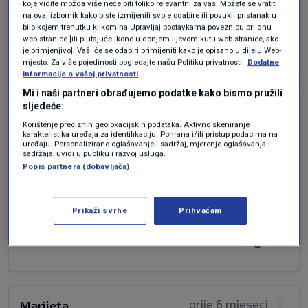
vlast treba radit red u svojim redovima da bi
koje vidite možda više neće biti toliko relevantni za vas. Možete se vratiti
na ovaj izbornik kako biste izmijenili svoje odabire ili povukli pristanak u
tražila blažu retoriku
bilo kojem trenutku klikom na Upravljaj postavkama poveznicu pri dnu
web-stranice [ili plutajuće ikone u donjem lijevom kutu web stranice, ako
Odgovor
je primjenjivo]. Vaši će se odabiri primijeniti kako je opisano u dijelu Web-
mjesto. Za više pojedinosti pogledajte našu Politiku privatnosti.
Dodatne
informacije o vašoj privatnosti
Mi i naši partneri obrađujemo podatke kako bismo pružili
sljedeće:
prije 6 mjeseci
mililili
Korištenje preciznih geolokacijskih podataka. Aktivno skeniranje
karakteristika uređaja za identifikaciju. Pohrana i/ili pristup podacima na
uređaju. Personalizirano oglašavanje i sadržaj, mjerenje oglašavanja i
mnogo je sterilnih hrvatskih priča o zalaganju za
sadržaja, uvidi u publiku i razvoj usluga.
narodno dobro,biulo je toGA I ONE "41" IPAK U
Popis partnera (dobavljača)
BITI JE NEDOZRELOST ,POLITIČKA
NEODGOVORNOST I VLASTITA G....A, DALIJA NE
Prikaži svrhe
Prihvaćam
POSUSTAJ.
Odgovor
prije 6 mjeseci
Marijeta