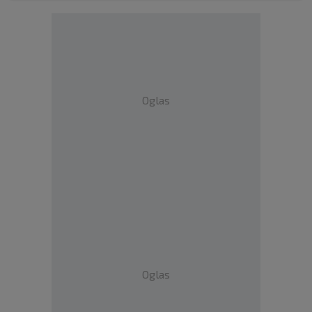
Oglas
Oglas