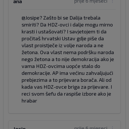
prije 6 mjeseci
ana
@Josipe? Zašto bi se Dalija trebala
smiriti? Da HDZ-ovci i dalje mogu mirno
krasti i ustašovati? I savjetojem ti da
pročitaš hrvatski Ustav gdje piše da
vlast proistječe iz volje naroda a ne
žetona. Ova vlast nema podršku naroda
nego žetona a to nije demokracija ako je
vama HDZ-ovcima uopće stalo do
demokracije. AP ima većinu zahvaljujući
prebjezima a to prijevara borača. Ali od
kada vas HDZ-ovce briga za prijevare. I
reci svom šefu da raspiše izbore ako je
hrabar
prije 6 mjeseci
Josip