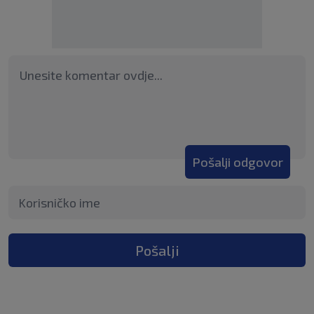
Pošalji odgovor
Pošalji