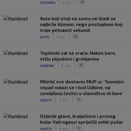
0
COOKING
8. kol.
Auto koji stoji na suncu ne hladi se
najbrže klimom, nego postupkom koji
traje petnaest sekundi
|
|
0
AUTO
7. kol.
Toplinski val se vraća: Nakon bure,
stižu pljuskovi i grmljavina
|
|
0
VRIJEME
8. kol.
Miletić sve dostavio MUP-u: "Sumnjivi
otpad nalazi se i kod Udbine, na
zemljišnoj čestici u vlasništvu države"
|
|
7
VIJESTI
8. kol.
Ozljede glave, kralježnice i prsnog
koša: Vatrogasci spriječili veliki požar
|
|
1
VIJESTI
8. kol.