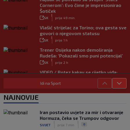
Cornerom’: Evo čime je impresionirao
Šotiček
|
SK
prije 49 min.
Vlašić strijelac za Torino; ova gesta sve
govori o njegovom statusu
|
SK
prije 1 h
Trener Osijeka nakon demoliranja
Rudeša: ‘Pokazali smo puni potencijal’
|
SK
prije 2 h
VIDEO / Potez kakav se rijetko viđa:
Kada pomoć nije stigla, na rukama je
Idi na Sport
iznio suigrača u bolovima
|
SK
prije 5 h
NAJNOVIJE
Vušković debitirao za Brighton:
Pogledajte brojke iz prvog nastupa
|
Iran postavio uvjete za mir i otvaranje
SK
prije 3 h
Hormuza, čeka se Trumpov odgovor
Dinamo u finalu Ramljaka! Sutra protiv
|
|
0
SVIJET
prije 7 min
Ajaxa na glavnom terenu Maksimira