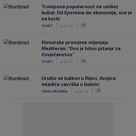
Trumpova popularnost na velikoj
kušnji: Od Epsteina do ekonomije, sve je
na kocki
|
|
0
SVIJET
prije 1 h
Klimatske promjene mijenjaju
Mediteran: "Ovo je hitno pitanje za
čovječanstvo"
|
|
0
SVIJET
prije 1 h
Urušio se balkon u Rijeci, dvojica
mladića završila u bolnici
|
|
0
CRNA KRONIKA
prije 1 h