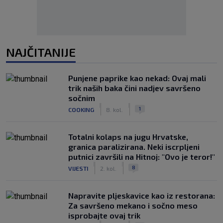
NAJČITANIJE
Punjene paprike kao nekad: Ovaj mali
trik naših baka čini nadjev savršeno
sočnim
|
|
1
COOKING
8. kol.
Totalni kolaps na jugu Hrvatske,
granica paralizirana. Neki iscrpljeni
putnici završili na Hitnoj: "Ovo je teror!"
|
|
8
VIJESTI
2. kol.
Napravite pljeskavice kao iz restorana:
Za savršeno mekano i sočno meso
isprobajte ovaj trik
|
|