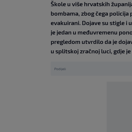
Škole u više hrvatskih županij
bombama, zbog čega policija pr
evakuirani. Dojave su stigle i
je jedan u međuvremenu ponov
pregledom utvrdilo da je dojav
u splitskoj zračnoj luci, gdje 
Podijeli