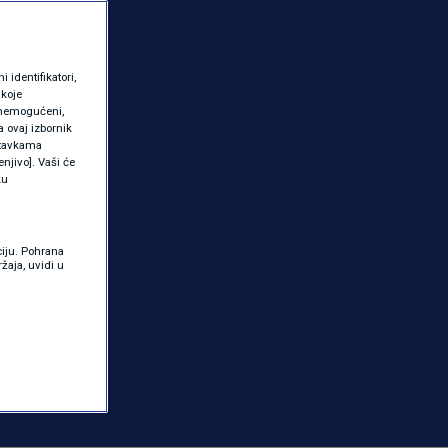
identifikatori,
 koje
 onemogućeni,
a ovaj izbornik
ostavkama
njivo]. Vaši će
ku
ciju. Pohrana
žaja, uvidi u