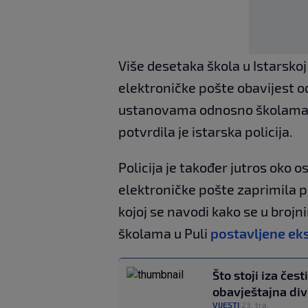
Više desetaka škola u Istarskoj
elektroničke pošte obavijest o
ustanovama odnosno školama u
potvrdila je istarska policija.
Policija je također jutros oko o
elektroničke pošte zaprimila po
kojoj se navodi kako se u br
školama u Puli
postavljene ek
Što stoji iza čes
obavještajna div
VIJESTI
23. tra.
|