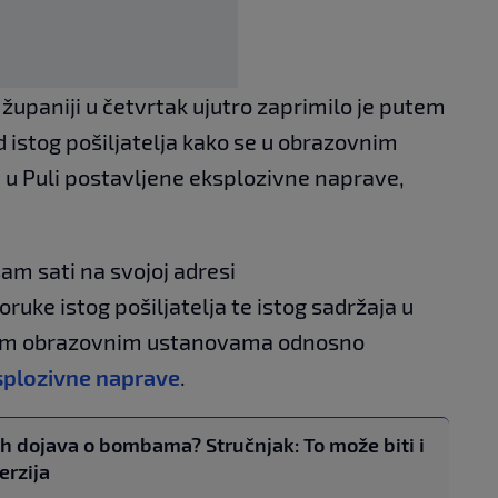
 županiji u četvrtak ujutro zaprimilo je putem
d istog pošiljatelja kako se u obrazovnim
 Puli postavljene eksplozivne naprave,
sam sati na svojoj adresi
ruke istog pošiljatelja te istog sadržaja u
ojnim obrazovnim ustanovama odnosno
splozivne naprave
.
tih dojava o bombama? Stručnjak: To može biti i
erzija