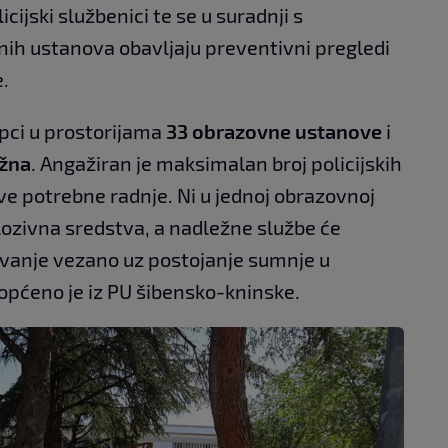
ijski službenici te se u suradnji s
h ustanova obavljaju preventivni pregledi
e.
pci u prostorijama
33 obrazovne ustanove
i
ažna
. Angažiran je maksimalan broj policijskih
sve potrebne radnje. Ni u jednoj obrazovnoj
ozivna sredstva, a nadležne službe će
živanje vezano uz postojanje sumnje u
iopćeno je iz PU šibensko-kninske.