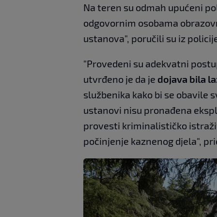
Na teren su odmah upućeni polic
odgovornim osobama obrazovni
ustanova", poručili su iz policij
"Provedeni su adekvatni postu
utvrđeno je da je
dojava bila l
službenika kako bi se obavile 
ustanovi nisu pronađena ekspl
provesti kriminalističko istra
počinjenje kaznenog djela", pr