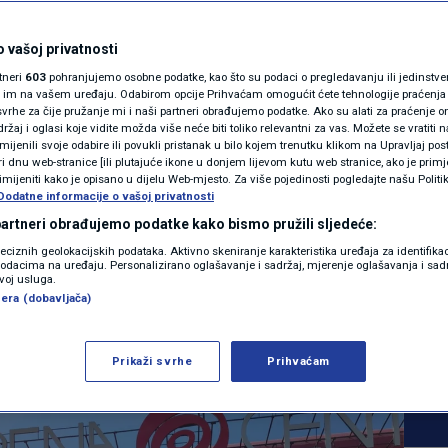
MAGAZIN
Deseci dojava o
N1 KOMENTAR
 vašoj privatnosti
rtneri
603
pohranjujemo osobne podatke, kao što su podaci o pregledavanju ili jedinstveni 
m zemlje,
KOLUMNE
o im na vašem uređaju. Odabirom opcije Prihvaćam omogućit ćete tehnologije praćenja
vrhe za čije pružanje mi i naši partneri obrađujemo podatke. Ako su alati za praćenje
žaj i oglasi koje vidite možda više neće biti toliko relevantni za vas. Možete se vratiti n
e, trgovački centri.
N1(DIS)INFO
zmijenili svoje odabire ili povukli pristanak u bilo kojem trenutku klikom na Upravljaj p
i dnu web-stranice [ili plutajuće ikone u donjem lijevom kutu web stranice, ako je primje
i na aerodromu
KLIMATSKE PROMJENE
rimijeniti kako je opisano u dijelu Web-mjesto. Za više pojedinosti pogledajte našu Politi
Dodatne informacije o vašoj privatnosti
FOTO
 partneri obrađujemo podatke kako bismo pružili sljedeće:
4
026. 09:05
VIJESTI
komentara
reciznih geolokacijskih podataka. Aktivno skeniranje karakteristika uređaja za identifika
|
|
p podacima na uređaju. Personalizirano oglašavanje i sadržaj, mjerenje oglašavanja i sadr
VIDEO
zvoj usluga.
era (dobavljača)
Više
Prikaži svrhe
Prihvaćam