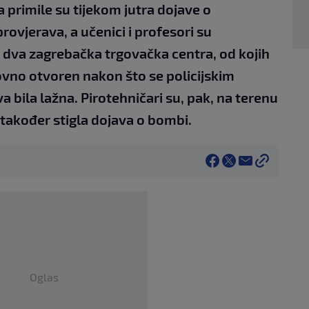
a primile su tijekom jutra dojave o
ovjerava, a učenici i profesori su
 u dva zagrebačka trgovačka centra, od kojih
no otvoren nakon što se policijskim
a bila lažna. Pirotehničari su, pak, na terenu
je također stigla dojava o bombi.
Oglas