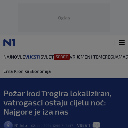
Oglas
NAJNOVIJE
VIJESTI
SVIJET
VRIJEME
N1 TEME
REGIJA
MAG
Crna Kronika
Ekonomija
Požar kod Trogira lokaliziran,
vatrogasci ostaju cijelu noć:
Najgore je iza nas
0
N1 Info
VIJESTI
02. kol. 2021. 12:16
21:17
|
>
|
|