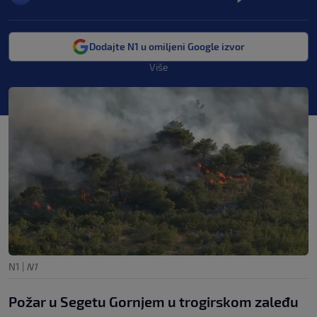
Dodajte N1 u omiljeni Google izvor
Više
N1
|
N1
Požar u Segetu Gornjem u trogirskom zaleđu