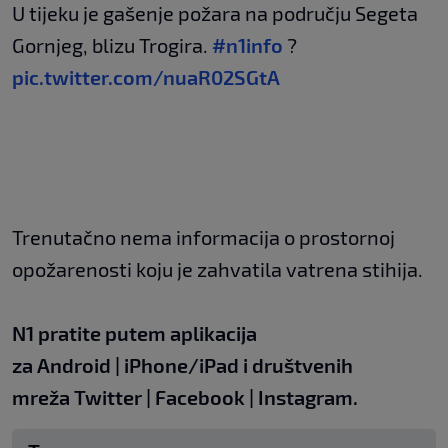
U tijeku je gašenje požara na području Segeta
Gornjeg, blizu Trogira.
#n1info
?
pic.twitter.com/nuaR02SGtA
Trenutačno nema informacija o prostornoj
opožarenosti koju je zahvatila vatrena stihija.
N1 pratite putem aplikacija
za
Android
|
iPhone/iPad
i društvenih
mreža
Twitter
|
Facebook
|
Instagram.