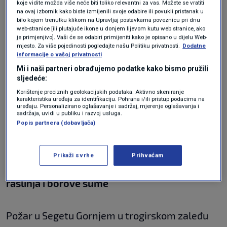
glavni vatrogasni zapovjednik
Slavko
koje vidite možda više neće biti toliko relevantni za vas. Možete se vratiti
na ovaj izbornik kako biste izmijenili svoje odabire ili povukli pristanak u
Tucaković
. Dodao je i kako je požar kod
bilo kojem trenutku klikom na Upravljaj postavkama poveznicu pri dnu
web-stranice [ili plutajuće ikone u donjem lijevom kutu web stranice, ako
Drinovaca koji se aktivirao u popodnevnim
je primjenjivo]. Vaši će se odabiri primijeniti kako je opisano u dijelu Web-
mjesto. Za više pojedinosti pogledajte našu Politiku privatnosti.
Dodatne
satima, zahvaljujući brzoj reakciji, uspješno
informacije o vašoj privatnosti
savladan.
Mi i naši partneri obrađujemo podatke kako bismo pružili
sljedeće:
Korištenje preciznih geolokacijskih podataka. Aktivno skeniranje
karakteristika uređaja za identifikaciju. Pohrana i/ili pristup podacima na
Vatrogasci će i tijekom noći raditi na sanaciji
uređaju. Personalizirano oglašavanje i sadržaj, mjerenje oglašavanja i
sadržaja, uvidi u publiku i razvoj usluga.
požarišta, javlja Hrvatska vatrogasna
Popis partnera (dobavljača)
zajednica.
Prikaži svrhe
Prihvaćam
20:12 Izgorjelo oko 400 hektara niskog
raslinja i borove šume
Požar u Segetu Gornjem u trogirskom zaleđu