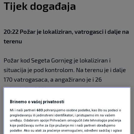
Tijek događaja
20:22 Požar je lokaliziran, vatrogasci i dalje na
terenu
Požar kod Segeta Gornjeg je lokaliziran i
situacija je pod kontrolom. Na terenu je i dalje
170 vatrogasaca, a angažirano je i 26
pripadnika OSRH-a.
Brinemo o vašoj privatnosti
"Angažirali smo i vojsku kako bi pomogla u
Mi i naši partneri
603
pohranjujemo osobne podatke, kao što su podaci o
pregledavanju ili jedinstveni identifikatori, i pristupamo im na vašem
nadgledanju požarišta. Fronta je velika, ali
uređaju. Odabirom opcije Prihvaćam omogućit ćete tehnologije praćenja
koje podržavaju svrhe za čije pružanje mi i naši partneri obrađujemo
možemo reći kako je najgore iza nas“, kazao je
podatke. Ako su alati za praćenje onemogućeni, određeni sadržaj i oglasi