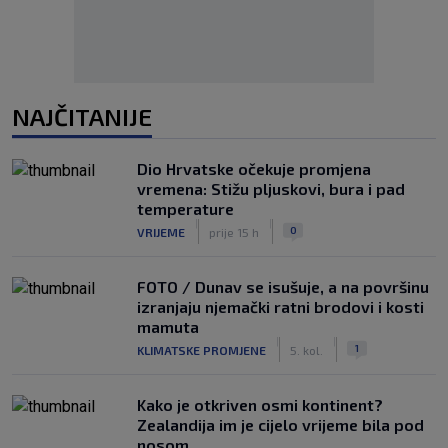
NAJČITANIJE
Dio Hrvatske očekuje promjena
vremena: Stižu pljuskovi, bura i pad
temperature
|
|
0
VRIJEME
prije 15 h
FOTO / Dunav se isušuje, a na površinu
izranjaju njemački ratni brodovi i kosti
mamuta
|
|
1
KLIMATSKE PROMJENE
5. kol.
Kako je otkriven osmi kontinent?
Zealandija im je cijelo vrijeme bila pod
nosom