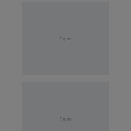
Oglas
Oglas