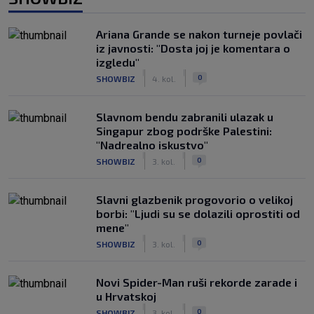
Ariana Grande se nakon turneje povlači
iz javnosti: "Dosta joj je komentara o
izgledu"
|
|
0
SHOWBIZ
4. kol.
Slavnom bendu zabranili ulazak u
Singapur zbog podrške Palestini:
"Nadrealno iskustvo"
|
|
0
SHOWBIZ
3. kol.
Slavni glazbenik progovorio o velikoj
borbi: "Ljudi su se dolazili oprostiti od
mene"
|
|
0
SHOWBIZ
3. kol.
Novi Spider-Man ruši rekorde zarade i
u Hrvatskoj
|
|
0
SHOWBIZ
3. kol.