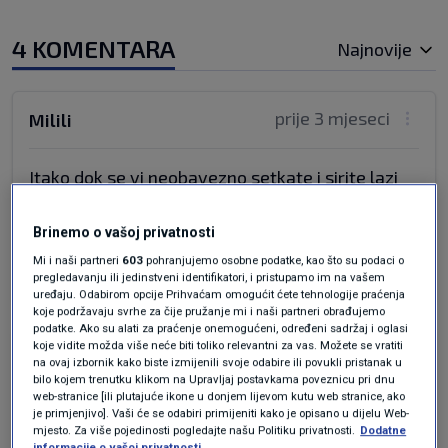
4 KOMENTARA
Najnovije
prije 3 mjeseci
Milili
Itako dok se vi neobavezno setkate i sirite lazi
,netko nesmetano ubija Hrvatice i Hrvate, o
tome u svojim lazima ne pricate.
Brinemo o vašoj privatnosti
Odgovor
Mi i naši partneri
603
pohranjujemo osobne podatke, kao što su podaci o
pregledavanju ili jedinstveni identifikatori, i pristupamo im na vašem
uređaju. Odabirom opcije Prihvaćam omogućit ćete tehnologije praćenja
koje podržavaju svrhe za čije pružanje mi i naši partneri obrađujemo
podatke. Ako su alati za praćenje onemogućeni, određeni sadržaj i oglasi
koje vidite možda više neće biti toliko relevantni za vas. Možete se vratiti
prije 3 mjeseci
Ivan
na ovaj izbornik kako biste izmijenili svoje odabire ili povukli pristanak u
bilo kojem trenutku klikom na Upravljaj postavkama poveznicu pri dnu
web-stranice [ili plutajuće ikone u donjem lijevom kutu web stranice, ako
Markička da je " prvi korak zakon" i da se poštuje
je primjenjivo]. Vaši će se odabiri primijeniti kako je opisano u dijelu Web-
mjesto. Za više pojedinosti pogledajte našu Politiku privatnosti.
Dodatne
zakon ti bi odavno bila u zatvoru ⚠️‼️
informacije o vašoj privatnosti