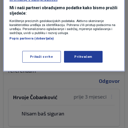
Odgovor
Mi i naši partneri obrađujemo podatke kako bismo pružili
sljedeće:
Korištenje preciznih geolokacijskih podataka. Aktivno skeniranje
karakteristika uređaja za identifikaciju. Pohrana i/ili pristup podacima na
uređaju. Personalizirano oglašavanje i sadržaj, mjerenje oglašavanja i
prije 3 mjeseci
Dina
sadržaja, uvidi u publiku i razvoj usluga.
Popis partnera (dobavljača)
Vi bi zakon bez referenduma. Ma nemojte. Neka
ide referendum pa da to pitanje rijesimo ali
Prikaži svrhe
Prihvaćam
Markicka ne zeli jer zna kako bi prosao taj
referendum
Odgovor
prije 3 mjeseci
Hrvoje Čobanković
NIsam baš siguran