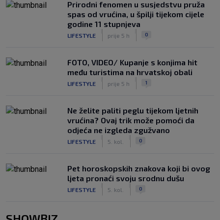
Prirodni fenomen u susjedstvu pruža
spas od vrućina, u špilji tijekom cijele
godine 11 stupnjeva
|
|
0
LIFESTYLE
prije 5 h
FOTO, VIDEO/ Kupanje s konjima hit
među turistima na hrvatskoj obali
|
|
1
LIFESTYLE
prije 5 h
Ne želite paliti peglu tijekom ljetnih
vrućina? Ovaj trik može pomoći da
odjeća ne izgleda zgužvano
|
|
0
LIFESTYLE
5. kol.
Pet horoskopskih znakova koji bi ovog
ljeta pronaći svoju srodnu dušu
|
|
0
LIFESTYLE
5. kol.
SHOWBIZ