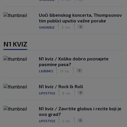
Uoči šibenskog koncerta, Thompsonov
tim publici uputio važne poruke
|
|
4
SHOWBIZ
3. kol.
N1 KVIZ
N1 kviz / Koliko dobro poznajete
pasmine pasa?
|
|
0
LJUBIMCI
13. lip.
N1 kviz / Rock & Roll
|
|
0
LIFESTYLE
8. lip.
N1 kviz / Zavrtite globus i recite koji je
ovo grad?
|
|
0
LIFESTYLE
2. lip.