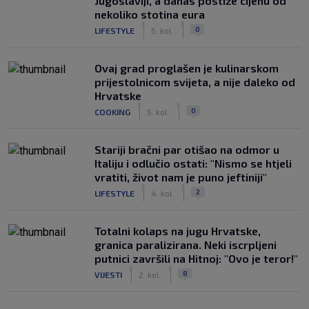
Jugoslaviji, a danas postiže cijenu od
nekoliko stotina eura
|
|
0
LIFESTYLE
5. kol.
Ovaj grad proglašen je kulinarskom
prijestolnicom svijeta, a nije daleko od
Hrvatske
|
|
0
COOKING
5. kol.
Stariji bračni par otišao na odmor u
Italiju i odlučio ostati: "Nismo se htjeli
vratiti, život nam je puno jeftiniji"
|
|
2
LIFESTYLE
4. kol.
Totalni kolaps na jugu Hrvatske,
granica paralizirana. Neki iscrpljeni
putnici završili na Hitnoj: "Ovo je teror!"
|
|
8
VIJESTI
2. kol.