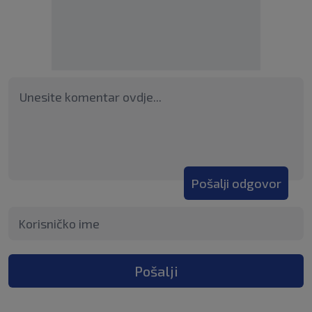
Pošalji odgovor
Pošalji