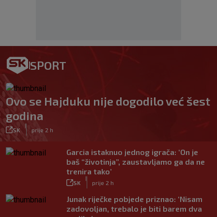
SPORT
Ovo se Hajduku nije dogodilo već šest
godina
|
SK
prije 2 h
Garcia istaknuo jednog igrača: ‘On je
baš “životinja”, zaustavljamo ga da ne
trenira tako’
|
SK
prije 2 h
Junak riječke pobjede priznao: ‘Nisam
zadovoljan, trebalo je biti barem dva