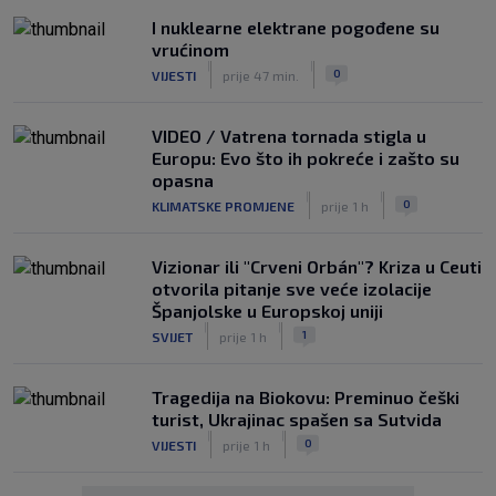
I nuklearne elektrane pogođene su
vrućinom
|
|
0
VIJESTI
prije 47 min.
VIDEO / Vatrena tornada stigla u
Europu: Evo što ih pokreće i zašto su
opasna
|
|
0
KLIMATSKE PROMJENE
prije 1 h
Vizionar ili "Crveni Orbán"? Kriza u Ceuti
otvorila pitanje sve veće izolacije
Španjolske u Europskoj uniji
|
|
1
SVIJET
prije 1 h
Tragedija na Biokovu: Preminuo češki
turist, Ukrajinac spašen sa Sutvida
|
|
0
VIJESTI
prije 1 h