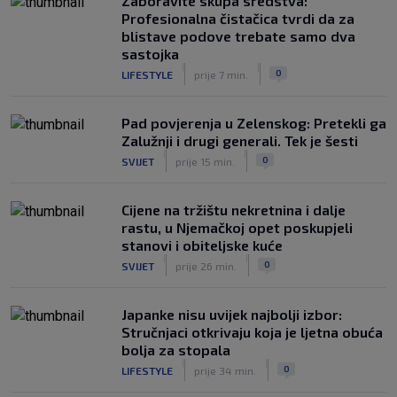
Zaboravite skupa sredstva:
Rijeka u Finsku nosi minimalnu
Profesionalna čistačica tvrdi da za
prednost, bivši vratar Dinama spriječio
blistave podove trebate samo dva
veću razliku
sastojka
|
|
|
SK
prije 2 h
0
LIFESTYLE
prije 7 min.
Pad povjerenja u Zelenskog: Pretekli ga
Zalužnji i drugi generali. Tek je šesti
|
|
0
SVIJET
prije 15 min.
Cijene na tržištu nekretnina i dalje
rastu, u Njemačkoj opet poskupjeli
stanovi i obiteljske kuće
|
|
0
SVIJET
prije 26 min.
Japanke nisu uvijek najbolji izbor:
Stručnjaci otkrivaju koja je ljetna obuća
bolja za stopala
|
|
0
LIFESTYLE
prije 34 min.