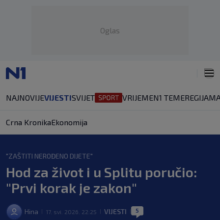
Oglas
NAJNOVIJE
VIJESTI
SVIJET
VRIJEME
N1 TEME
REGIJA
MA
Crna Kronika
Ekonomija
"ZAŠTITI NEROĐENO DIJETE"
Hod za život i u Splitu poručio:
"Prvi korak je zakon"
5
Hina
VIJESTI
17. svi. 2026. 22:25
|
|
|