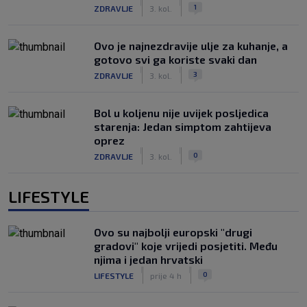
|
|
1
ZDRAVLJE
3. kol.
Ovo je najnezdravije ulje za kuhanje, a
gotovo svi ga koriste svaki dan
|
|
3
ZDRAVLJE
3. kol.
Bol u koljenu nije uvijek posljedica
starenja: Jedan simptom zahtijeva
oprez
|
|
0
ZDRAVLJE
3. kol.
LIFESTYLE
Ovo su najbolji europski "drugi
gradovi" koje vrijedi posjetiti. Među
njima i jedan hrvatski
|
|
0
LIFESTYLE
prije 4 h