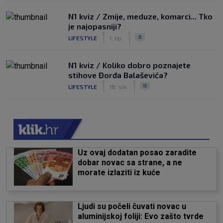
N1 kviz / Zmije, meduze, komarci... Tko
je najopasniji?
|
|
0
LIFESTYLE
1. lip.
N1 kviz / Koliko dobro poznajete
stihove Đorđa Balaševića?
|
|
11
LIFESTYLE
18. svi.
Uz ovaj dodatan posao zaradite
dobar novac sa strane, a ne
morate izlaziti iz kuće
Ljudi su počeli čuvati novac u
aluminijskoj foliji: Evo zašto tvrde