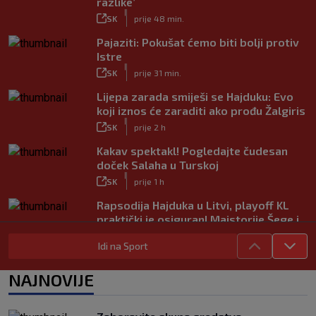
razlike’
|
SK
prije 48 min.
Pajaziti: Pokušat ćemo biti bolji protiv
Istre
|
SK
prije 31 min.
Lijepa zarada smiješi se Hajduku: Evo
koji iznos će zaraditi ako prođu Žalgiris
|
SK
prije 2 h
Kakav spektakl! Pogledajte čudesan
doček Salaha u Turskoj
|
SK
prije 1 h
Rapsodija Hajduka u Litvi, playoff KL
praktički je osiguran! Majstorije Šege i
Pajazitija
Idi na Sport
|
SK
prije 6 h
Neočekivani problemi za Dinamo:
NAJNOVIJE
Mišićeva zamjena zapela u Beogradu
|
SK
prije 1 h