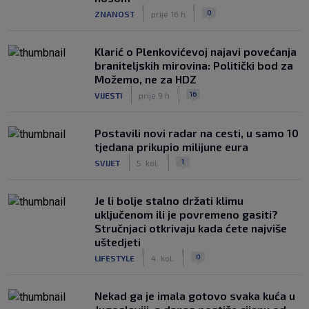
|
|
0
ZNANOST
prije 16 h
Klarić o Plenkovićevoj najavi povećanja
braniteljskih mirovina: Politički bod za
Možemo, ne za HDZ
|
|
16
VIJESTI
prije 9 h
Postavili novi radar na cesti, u samo 10
tjedana prikupio milijune eura
|
|
1
SVIJET
5. kol.
Je li bolje stalno držati klimu
uključenom ili je povremeno gasiti?
Stručnjaci otkrivaju kada ćete najviše
uštedjeti
|
|
0
LIFESTYLE
4. kol.
Nekad ga je imala gotovo svaka kuća u