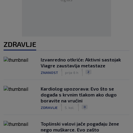
ZDRAVLJE
Izvanredno otkriće: Aktivni sastojak
Viagre zaustavlja metastaze
|
|
2
ZNANOST
prije 6 h
Kardiolog upozorava: Evo što se
događa s krvnim tlakom ako dugo
boravite na vrućini
|
|
0
ZDRAVLJE
5. kol.
Toplinski valovi jače pogađaju žene
nego muškarce. Evo zašto