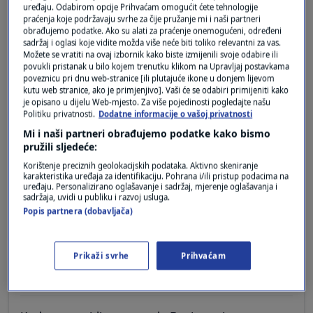
Pošalji
uređaju. Odabirom opcije Prihvaćam omogućit ćete tehnologije
praćenja koje podržavaju svrhe za čije pružanje mi i naši partneri
obrađujemo podatke. Ako su alati za praćenje onemogućeni, određeni
sadržaj i oglasi koje vidite možda više neće biti toliko relevantni za vas.
Možete se vratiti na ovaj izbornik kako biste izmijenili svoje odabire ili
povukli pristanak u bilo kojem trenutku klikom na Upravljaj postavkama
2 KOMENTARA
Najnovije
poveznicu pri dnu web-stranice [ili plutajuće ikone u donjem lijevom
kutu web stranice, ako je primjenjivo]. Vaši će se odabiri primijeniti kako
je opisano u dijelu Web-mjesto. Za više pojedinosti pogledajte našu
Politiku privatnosti.
Dodatne informacije o vašoj privatnosti
prije 4 mjeseci
Keko
Mi i naši partneri obrađujemo podatke kako bismo
pružili sljedeće:
Korištenje preciznih geolokacijskih podataka. Aktivno skeniranje
Opet "jednosmjerna ulica", dovedite nekog iz
karakteristika uređaja za identifikaciju. Pohrana i/ili pristup podacima na
Ruske ambasade pa da čujemo i drugu stranu.
uređaju. Personalizirano oglašavanje i sadržaj, mjerenje oglašavanja i
sadržaja, uvidi u publiku i razvoj usluga.
Odgovor
Popis partnera (dobavljača)
Prikaži svrhe
Prihvaćam
prije 4 mjeseci
Dirty Harry