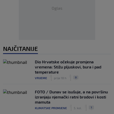
Oglas
NAJČITANIJE
Dio Hrvatske očekuje promjena
vremena: Stižu pljuskovi, bura i pad
temperature
|
|
0
VRIJEME
prije 18 h
FOTO / Dunav se isušuje, a na površinu
izranjaju njemački ratni brodovi i kosti
mamuta
|
|
1
KLIMATSKE PROMJENE
5. kol.