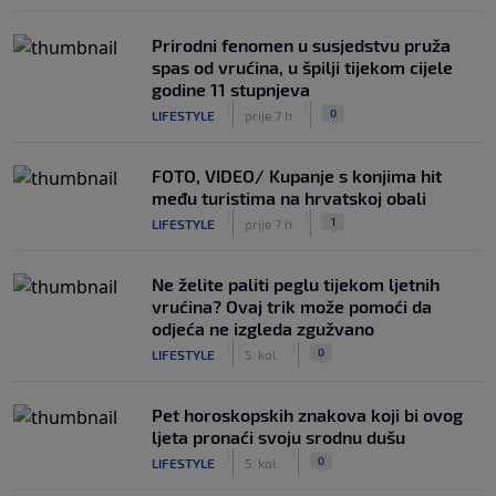
Prirodni fenomen u susjedstvu pruža
spas od vrućina, u špilji tijekom cijele
godine 11 stupnjeva
|
|
0
LIFESTYLE
prije 7 h
FOTO, VIDEO/ Kupanje s konjima hit
među turistima na hrvatskoj obali
|
|
1
LIFESTYLE
prije 7 h
Ne želite paliti peglu tijekom ljetnih
vrućina? Ovaj trik može pomoći da
odjeća ne izgleda zgužvano
|
|
0
LIFESTYLE
5. kol.
Pet horoskopskih znakova koji bi ovog
ljeta pronaći svoju srodnu dušu
|
|
0
LIFESTYLE
5. kol.