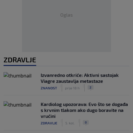
Oglas
ZDRAVLJE
Izvanredno otkriće: Aktivni sastojak
Viagre zaustavlja metastaze
|
|
2
ZNANOST
prije 18 h
Kardiolog upozorava: Evo što se događa
s krvnim tlakom ako dugo boravite na
vrućini
|
|
0
ZDRAVLJE
5. kol.