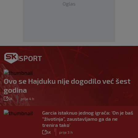
Oglas
SPORT
Ovo se Hajduku nije dogodilo već šest
godina
|
SK
prije 4 h
Garcia istaknuo jednog igrača: ‘On je baš
“životinja”, zaustavljamo ga da ne
trenira tako’
|
SK
prije 3 h