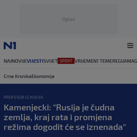
Oglas
NAJNOVIJE
VIJESTI
SVIJET
VRIJEME
N1 TEME
REGIJA
MAG
Crna Kronika
Ekonomija
PROFESOR IZ KIJEVA
Kamenjecki: "Rusija je čudna
zemlja, kraj rata i promjena
režima dogodit će se iznenada"