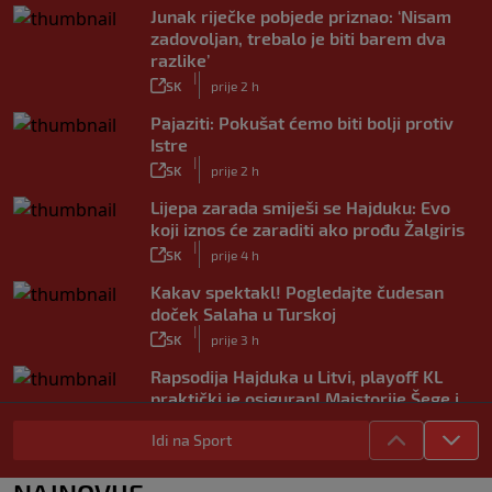
Junak riječke pobjede priznao: ‘Nisam
zadovoljan, trebalo je biti barem dva
razlike’
|
SK
prije 2 h
Pajaziti: Pokušat ćemo biti bolji protiv
Istre
|
SK
prije 2 h
Lijepa zarada smiješi se Hajduku: Evo
koji iznos će zaraditi ako prođu Žalgiris
|
SK
prije 4 h
Kakav spektakl! Pogledajte čudesan
doček Salaha u Turskoj
|
SK
prije 3 h
Rapsodija Hajduka u Litvi, playoff KL
praktički je osiguran! Majstorije Šege i
Pajazitija
|
Idi na Sport
SK
prije 8 h
Neočekivani problemi za Dinamo: