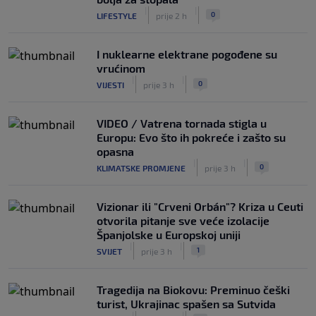
|
|
0
LIFESTYLE
prije 2 h
I nuklearne elektrane pogođene su
vrućinom
|
|
0
VIJESTI
prije 3 h
VIDEO / Vatrena tornada stigla u
Europu: Evo što ih pokreće i zašto su
opasna
|
|
0
KLIMATSKE PROMJENE
prije 3 h
Vizionar ili "Crveni Orbán"? Kriza u Ceuti
otvorila pitanje sve veće izolacije
Španjolske u Europskoj uniji
|
|
1
SVIJET
prije 3 h
Tragedija na Biokovu: Preminuo češki
turist, Ukrajinac spašen sa Sutvida
|
|