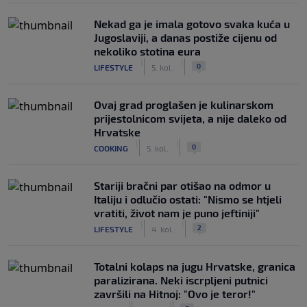
Nekad ga je imala gotovo svaka kuća u
Jugoslaviji, a danas postiže cijenu od
nekoliko stotina eura
|
|
0
LIFESTYLE
5. kol.
Ovaj grad proglašen je kulinarskom
prijestolnicom svijeta, a nije daleko od
Hrvatske
|
|
0
COOKING
5. kol.
Stariji bračni par otišao na odmor u
Italiju i odlučio ostati: "Nismo se htjeli
vratiti, život nam je puno jeftiniji"
|
|
2
LIFESTYLE
4. kol.
Totalni kolaps na jugu Hrvatske, granica
paralizirana. Neki iscrpljeni putnici
završili na Hitnoj: "Ovo je teror!"
|
|