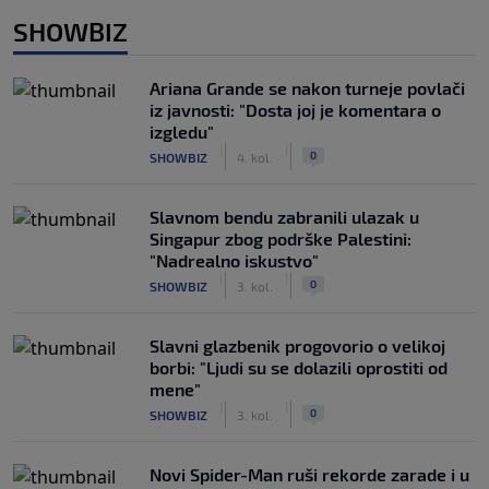
SHOWBIZ
Ariana Grande se nakon turneje povlači
iz javnosti: "Dosta joj je komentara o
izgledu"
|
|
0
SHOWBIZ
4. kol.
Slavnom bendu zabranili ulazak u
Singapur zbog podrške Palestini:
"Nadrealno iskustvo"
|
|
0
SHOWBIZ
3. kol.
Slavni glazbenik progovorio o velikoj
borbi: "Ljudi su se dolazili oprostiti od
mene"
|
|
0
SHOWBIZ
3. kol.
Novi Spider-Man ruši rekorde zarade i u