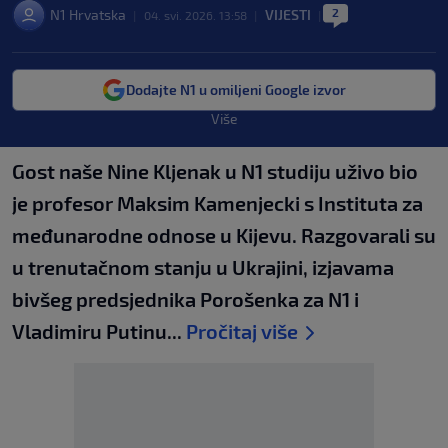
2
N1 Hrvatska
VIJESTI
|
04. svi. 2026. 13:58
|
|
Dodajte N1 u omiljeni Google izvor
Više
Gost naše Nine Kljenak u N1 studiju uživo bio
je profesor Maksim Kamenjecki s Instituta za
međunarodne odnose u Kijevu. Razgovarali su
u trenutačnom stanju u Ukrajini, izjavama
bivšeg predsjednika Porošenka za N1 i
Vladimiru Putinu...
Pročitaj više