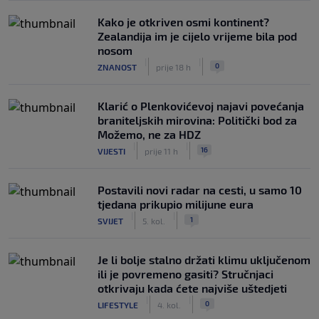
Kako je otkriven osmi kontinent?
Zealandija im je cijelo vrijeme bila pod
nosom
|
|
0
ZNANOST
prije 18 h
Klarić o Plenkovićevoj najavi povećanja
braniteljskih mirovina: Politički bod za
Možemo, ne za HDZ
|
|
16
VIJESTI
prije 11 h
Postavili novi radar na cesti, u samo 10
tjedana prikupio milijune eura
|
|
1
SVIJET
5. kol.
Je li bolje stalno držati klimu uključenom
ili je povremeno gasiti? Stručnjaci
otkrivaju kada ćete najviše uštedjeti
|
|
0
LIFESTYLE
4. kol.