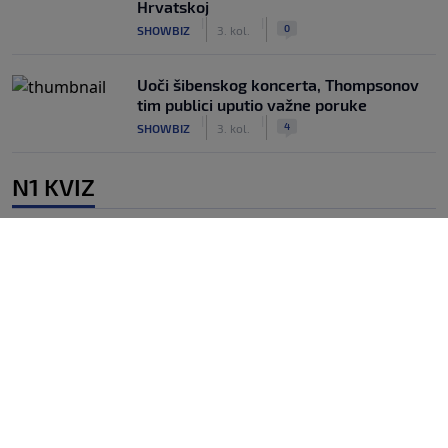
Hrvatskoj
|
|
0
SHOWBIZ
3. kol.
Uoči šibenskog koncerta, Thompsonov
tim publici uputio važne poruke
|
|
4
SHOWBIZ
3. kol.
N1 KVIZ
N1 kviz / Koliko dobro poznajete
pasmine pasa?
|
|
0
LJUBIMCI
13. lip.
N1 kviz / Rock & Roll
|
|
0
LIFESTYLE
8. lip.
N1 kviz / Zavrtite globus i recite koji je
ovo grad?