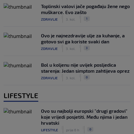
Toplinski valovi jače pogađaju žene nego
muškarce. Evo zašto
|
|
1
ZDRAVLJE
3. kol.
Ovo je najnezdravije ulje za kuhanje, a
gotovo svi ga koriste svaki dan
|
|
3
ZDRAVLJE
3. kol.
Bol u koljenu nije uvijek posljedica
starenja: Jedan simptom zahtijeva oprez
|
|
0
ZDRAVLJE
3. kol.
LIFESTYLE
Ovo su najbolji europski "drugi gradovi"
koje vrijedi posjetiti. Među njima i jedan
hrvatski
|
|
0
LIFESTYLE
prije 6 h