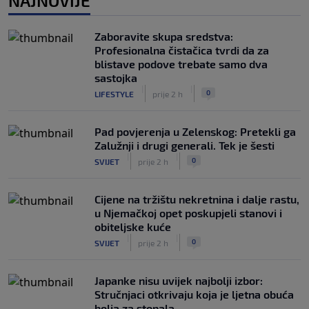
NAJNOVIJE
Mišićeva zamjena zapela u Beogradu
|
SK
prije 3 h
Zaboravite skupa sredstva:
Rijeka u Finsku nosi minimalnu prednost,
Profesionalna čistačica tvrdi da za
bivši vratar Dinama spriječio veću
blistave podove trebate samo dva
razliku
sastojka
|
|
|
SK
prije 4 h
0
LIFESTYLE
prije 2 h
Pad povjerenja u Zelenskog: Pretekli ga
Zalužnji i drugi generali. Tek je šesti
|
|
0
SVIJET
prije 2 h
Cijene na tržištu nekretnina i dalje rastu,
u Njemačkoj opet poskupjeli stanovi i
obiteljske kuće
|
|
0
SVIJET
prije 2 h
Japanke nisu uvijek najbolji izbor:
Stručnjaci otkrivaju koja je ljetna obuća
bolja za stopala