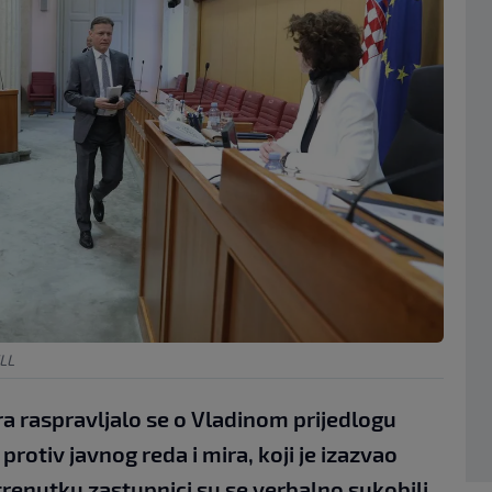
LL
ra raspravljalo se o Vladinom prijedlogu
rotiv javnog reda i mira, koji je izazvao
trenutku zastupnici su se verbalno sukobili