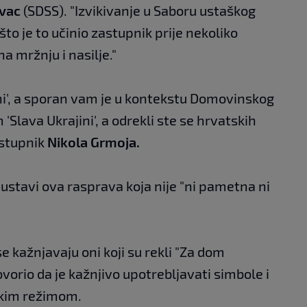
ovac
(SDSS). "Izvikivanje u Saboru ustaškog
o je to učinio zastupnik prije nekoliko
a mržnju i nasilje."
ni', a sporan vam je u kontekstu Domovinskog
'Slava Ukrajini', a odrekli ste se hrvatskih
astupnik
Nikola Grmoja.
ustavi ova rasprava koja nije "ni pametna ni
e kažnjavaju oni koji su rekli "Za dom
vorio da je kažnjivo upotrebljavati simbole i
škim režimom.