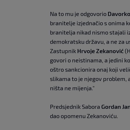
Na to mu je odgovorio
Davorko
branitelje izjednačio s onima k
branitelja nikad nismo stajali 
demokratsku državu, a ne za u
Zastupnik
Hrvoje Zekanović
(H
govori o neistinama, a jedini k
oštro sankcionira onaj koji velič
slikama to je njegov problem, 
ništa ne mijenja."
Predsjednik Sabora
Gordan Ja
dao opomenu Zekanoviću.