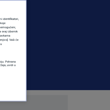
identifikatori,
 koje
 onemogućeni,
a ovaj izbornik
ostavkama
njivo]. Vaši će
ku
ciju. Pohrana
žaja, uvidi u