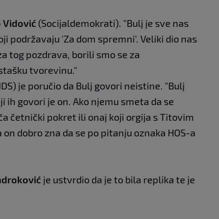
 Vidović
(Socijaldemokrati). "Bulj je sve nas
oji podržavaju 'Za dom spremni'. Veliki dio nas
iza tog pozdrava, borili smo se za
stašku tvorevinu."
DS) je poručio da Bulj govori neistine. "Bulj
oji ih govori je on. Ako njemu smeta da se
a četnički pokret ili onaj koji orgija s Titovim
a on dobro zna da se po pitanju oznaka HOS-a
ndroković
je ustvrdio da je to bila replika te je