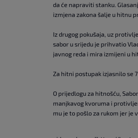
da će napraviti stanku. Glasan
izmjena zakona šalje u hitnu p
Iz drugog pokušaja, uz protivlj
sabor u srijedu je prihvatio Vl
javnog reda i mira izmijeni u hi
Za hitni postupak izjasnilo se 7
O prijedlogu za hitnošću, Sabor
manjkavog kvoruma i protivljen
mu je to pošlo za rukom jer je