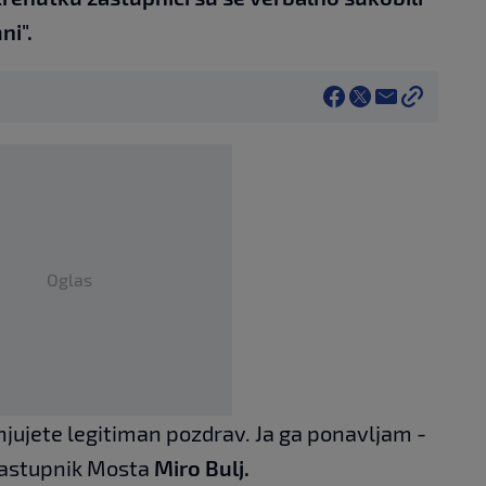
ni".
Oglas
jujete legitiman pozdrav. Ja ga ponavljam -
 zastupnik Mosta
Miro Bulj.