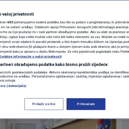
-a: "Ja sam bio na
MAGAZIN
N1 KOMENTAR
 vašoj privatnosti
 ti nisi bio gdje si
rtneri
603
pohranjujemo osobne podatke, kao što su podaci o pregledavanju ili jedinstveni 
KOLUMNE
o im na vašem uređaju. Odabirom opcije Prihvaćam omogućit ćete tehnologije praćenja
vrhe za čije pružanje mi i naši partneri obrađujemo podatke. Ako su alati za praćenje
žaj i oglasi koje vidite možda više neće biti toliko relevantni za vas. Možete se vratiti n
N1(DIS)INFO
zmijenili svoje odabire ili povukli pristanak u bilo kojem trenutku klikom na Upravljaj p
i dnu web-stranice [ili plutajuće ikone u donjem lijevom kutu web stranice, ako je primje
0
10:28
VIJESTI
komentara
|
|
KLIMATSKE PROMJENE
rimijeniti kako je opisano u dijelu Web-mjesto. Za više pojedinosti pogledajte našu Politi
Dodatne informacije o vašoj privatnosti
FOTO
 partneri obrađujemo podatke kako bismo pružili sljedeće:
Više
reciznih geolokacijskih podataka. Aktivno skeniranje karakteristika uređaja za identifika
p podacima na uređaju. Personalizirano oglašavanje i sadržaj, mjerenje oglašavanja i sadr
VIDEO
zvoj usluga.
era (dobavljača)
Prikaži svrhe
Prihvaćam