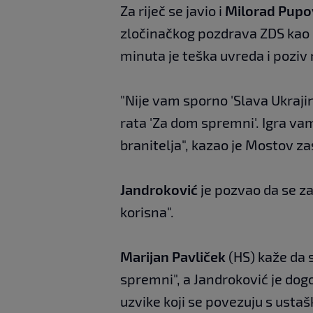
Za riječ se javio i
Milorad Pup
zločinačkog pozdrava ZDS kao št
minuta je teška uvreda i poziv n
"Nije vam sporno 'Slava Ukraji
rata 'Za dom spremni'. Igra vam 
branitelja", kazao je Mostov z
Jandroković
je pozvao da se za
korisna".
Marijan Pavliček
(HS) kaže da s
spremni", a Jandroković je dogo
uzvike koji se povezuju s usta