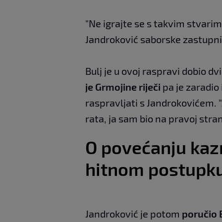
"Ne igrajte se s takvim stvarima
Jandroković saborske zastupni
Bulj je u ovoj raspravi dobio dv
je Grmojine riječi
pa je zaradio
raspravljati s Jandrokovićem.
rata, ja sam bio na pravoj strani,
O povećanju kazn
hitnom postupk
Jandroković je potom
poručio 