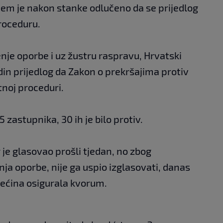
jem je nakon stanke odlučeno da se prijedlog
roceduru.
enje oporbe i uz žustru raspravu, Hrvatski
adin prijedlog da Zakon o prekršajima protiv
tnoj proceduri.
5 zastupnika, 30 ih je bilo protiv.
 je glasovao prošli tjedan, no zbog
ja oporbe, nije ga uspio izglasovati, danas
 većina osigurala kvorum.