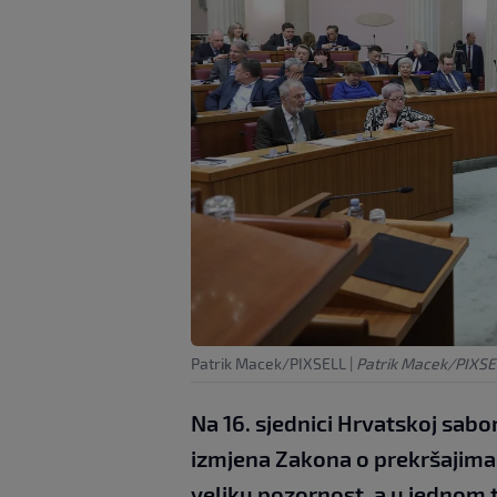
Patrik Macek/PIXSELL
|
Patrik Macek/PIXSE
Na 16. sjednici Hrvatskoj sabo
izmjena Zakona o prekršajima p
veliku pozornost, a u jednom 