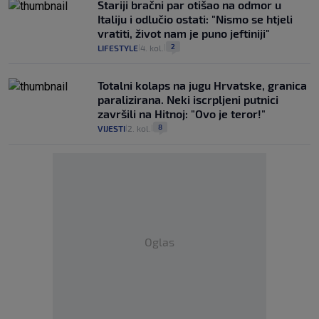
Stariji bračni par otišao na odmor u
Italiju i odlučio ostati: "Nismo se htjeli
vratiti, život nam je puno jeftiniji"
2
LIFESTYLE
4. kol.
|
|
Totalni kolaps na jugu Hrvatske, granica
paralizirana. Neki iscrpljeni putnici
završili na Hitnoj: "Ovo je teror!"
8
VIJESTI
2. kol.
|
|
Oglas