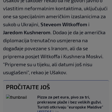
Ušakov je također rekao da ne govori javno o
vlastitim neformalnim kontaktima, uključujući
one sa specijalnim američkim izaslanicima za
sukob u Ukrajini,
Steveom Witkoffom
i
Jaredom Kushnerom
. Dodao je da je američka
diplomacija trenutačno usmjerena na
događaje povezane s Iranom, ali da se
priprema posjet Witkoffa i Kushnera Moskvi.
"Pripreme su u tijeku, ali datumi još nisu
usuglašeni", rekao je Ušakov.
PROČITAJTE JOŠ
Pizza za pet eura, pivo za tri,
prekrasne plaže i bez velikih gužvi.
Turisti otkrivaju "europske Maldive"
LIFESTYLE
5. lip.
|