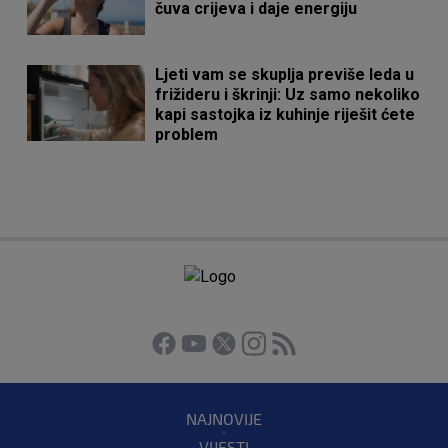
čuva crijeva i daje energiju
Ljeti vam se skuplja previše leda u
frižideru i škrinji: Uz samo nekoliko
kapi sastojka iz kuhinje riješit ćete
problem
NAJNOVIJE
VIJESTI