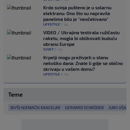
Krdo svinja pušteno je u solarnu
elektranu: Ono što su napravile
panelima bilo je "neočekivano"
LIFESTYLE
1. lip.
|
VIDEO / Ukrajina testirala ružičastu
raketu, mogla bi oblikovati buduću
obranu Europe
SVIJET
5. lip.
|
Krpelji mogu preživjeti u stanu
nekoliko dana: Znate li gdje se obično
skrivaju u vašem domu?
LIFESTYLE
4. lip.
|
Teme
BIVŠI NJEMAČKI KANCELAR
GERHARD SCHRÖDER
JURIJ UŠAK