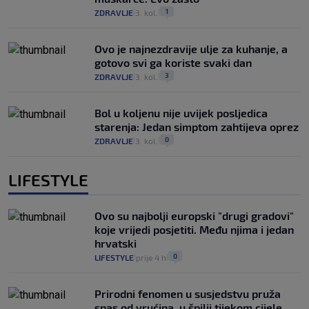
1
ZDRAVLJE
3. kol.
|
|
Ovo je najnezdravije ulje za kuhanje, a
gotovo svi ga koriste svaki dan
3
ZDRAVLJE
3. kol.
|
|
Bol u koljenu nije uvijek posljedica
starenja: Jedan simptom zahtijeva oprez
0
ZDRAVLJE
3. kol.
|
|
LIFESTYLE
Ovo su najbolji europski "drugi gradovi"
koje vrijedi posjetiti. Među njima i jedan
hrvatski
0
LIFESTYLE
prije 4 h
|
|
Prirodni fenomen u susjedstvu pruža
spas od vrućina, u špilji tijekom cijele