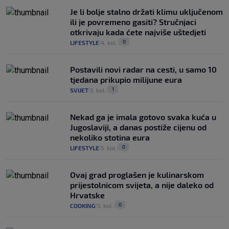
Je li bolje stalno držati klimu uključenom
ili je povremeno gasiti? Stručnjaci
otkrivaju kada ćete najviše uštedjeti
0
LIFESTYLE
4. kol.
|
|
Postavili novi radar na cesti, u samo 10
tjedana prikupio milijune eura
1
SVIJET
5. kol.
|
|
Nekad ga je imala gotovo svaka kuća u
Jugoslaviji, a danas postiže cijenu od
nekoliko stotina eura
0
LIFESTYLE
5. kol.
|
|
Ovaj grad proglašen je kulinarskom
prijestolnicom svijeta, a nije daleko od
Hrvatske
0
COOKING
5. kol.
|
|