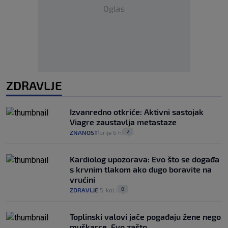
Oglas
ZDRAVLJE
Izvanredno otkriće: Aktivni sastojak
Viagre zaustavlja metastaze
2
ZNANOST
prije 6 h
|
|
Kardiolog upozorava: Evo što se događa
s krvnim tlakom ako dugo boravite na
vrućini
0
ZDRAVLJE
5. kol.
|
|
Toplinski valovi jače pogađaju žene nego
muškarce. Evo zašto