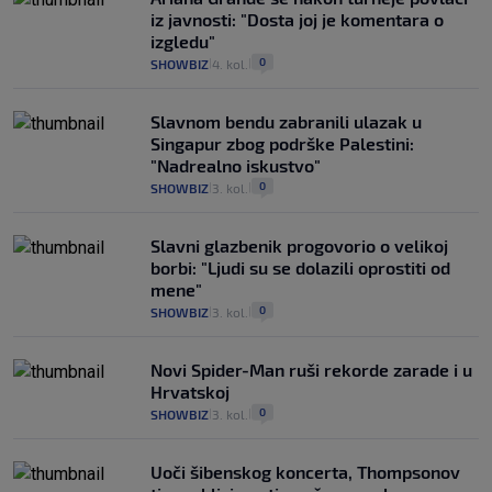
iz javnosti: "Dosta joj je komentara o
izgledu"
0
SHOWBIZ
4. kol.
|
|
Slavnom bendu zabranili ulazak u
Singapur zbog podrške Palestini:
"Nadrealno iskustvo"
0
SHOWBIZ
3. kol.
|
|
Slavni glazbenik progovorio o velikoj
borbi: "Ljudi su se dolazili oprostiti od
mene"
0
SHOWBIZ
3. kol.
|
|
Novi Spider-Man ruši rekorde zarade i u
Hrvatskoj
0
SHOWBIZ
3. kol.
|
|
Uoči šibenskog koncerta, Thompsonov