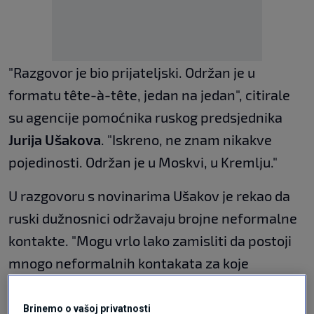
"Razgovor je bio prijateljski. Održan je u
formatu tête-à-tête, jedan na jedan", citirale
su agencije pomoćnika ruskog predsjednika
Jurija Ušakova
. "Iskreno, ne znam nikakve
pojedinosti. Održan je u Moskvi, u Kremlju."
U razgovoru s novinarima Ušakov je rekao da
ruski dužnosnici održavaju brojne neformalne
kontakte. "Mogu vrlo lako zamisliti da postoji
mnogo neformalnih kontakata za koje
jednostavno ne znamo", prenijele su agencije
njegove riječi.
Brinemo o vašoj privatnosti