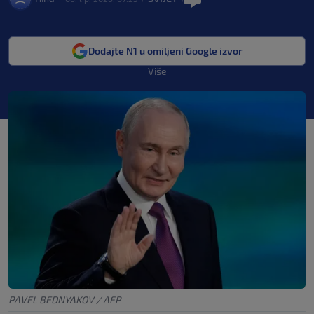
Dodajte N1 u omiljeni Google izvor
Više
PAVEL BEDNYAKOV / AFP