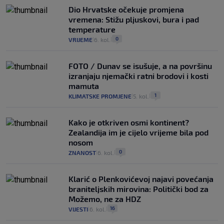
Dio Hrvatske očekuje promjena
vremena: Stižu pljuskovi, bura i pad
temperature
0
VRIJEME
6. kol.
|
|
FOTO / Dunav se isušuje, a na površinu
izranjaju njemački ratni brodovi i kosti
mamuta
1
KLIMATSKE PROMJENE
5. kol.
|
|
Kako je otkriven osmi kontinent?
Zealandija im je cijelo vrijeme bila pod
nosom
0
ZNANOST
6. kol.
|
|
Klarić o Plenkovićevoj najavi povećanja
braniteljskih mirovina: Politički bod za
Možemo, ne za HDZ
16
VIJESTI
6. kol.
|
|