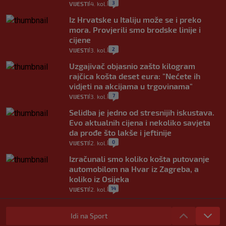
3
VIJESTI
4. kol.
|
|
Iz Hrvatske u Italiju može se i preko
mora. Provjerili smo brodske linije i
cijene
2
VIJESTI
3. kol.
|
|
Uzgajivač objasnio zašto kilogram
rajčica košta deset eura: "Nećete ih
vidjeti na akcijama u trgovinama"
7
VIJESTI
3. kol.
|
|
Selidba je jedno od stresnijih iskustava.
Evo aktualnih cijena i nekoliko savjeta
da prođe što lakše i jeftinije
0
VIJESTI
2. kol.
|
|
Izračunali smo koliko košta putovanje
automobilom na Hvar iz Zagreba, a
koliko iz Osijeka
14
VIJESTI
2. kol.
|
|
"Kći je otišla na more, a zaboravila
zdravstvenu iskaznicu". Kakva su prava
Idi na Sport
pacijenata izvan mjesta prebivališta?