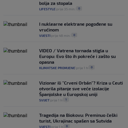
bolja za stopala
0
LIFESTYLE
prije 35 min.
|
|
I nuklearne elektrane pogođene su
vrućinom
0
VIJESTI
prije 48 min.
|
|
VIDEO / Vatrena tornada stigla u
Europu: Evo što ih pokreće i zašto su
opasna
0
KLIMATSKE PROMJENE
prije 1 h
|
|
Vizionar ili "Crveni Orbán"? Kriza u Ceuti
otvorila pitanje sve veće izolacije
Španjolske u Europskoj uniji
1
SVIJET
prije 1 h
|
|
Tragedija na Biokovu: Preminuo češki
turist, Ukrajinac spašen sa Sutvida
0
VIJESTI
prije 1 h
|
|