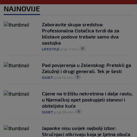
1
VIJESTI
1. kol.
NAJNOVIJE
|
|
Provjerili smo "što ćemo onda" ako
Plenković na 15 dana ukine mjere: "Ne bi
Zaboravite skupa sredstva:
se dogodilo ništa. Vlada se zaljubila u te
Profesionalna čistačica tvrdi da za
intervencije"
blistave podove trebate samo dva
25
VIJESTI
30. srp.
|
|
sastojka
0
LIFESTYLE
prije 7 min.
|
|
Pad povjerenja u Zelenskog: Pretekli ga
Zalužnji i drugi generali. Tek je šesti
0
SVIJET
prije 15 min.
|
|
Cijene na tržištu nekretnina i dalje rastu,
u Njemačkoj opet poskupjeli stanovi i
obiteljske kuće
0
SVIJET
prije 26 min.
|
|
Japanke nisu uvijek najbolji izbor:
Stručnjaci otkrivaju koja je ljetna obuća