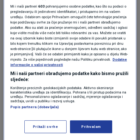
Mi i naši partneri
603
pohranjujemo osobne podatke, kao što su podaci o
Schroeder
je bio njemački kancelar od 1998. do
pregledavanju ili jedinstveni identifikatori, i pristupamo im na vašem
uređaju. Odabirom opcije Prihvaćam omogućit ćete tehnologije praćenja
2005. godine, kada je njegova
koje podržavaju svrhe za čije pružanje mi i naši partneri obrađujemo
podatke. Ako su alati za praćenje onemogućeni, određeni sadržaj i oglasi
Socijaldemokratska stranka izgubila izbore.
koje vidite možda više neće biti toliko relevantni za vas. Možete se vratiti
na ovaj izbornik kako biste izmijenili svoje odabire ili povukli pristanak u
Nakon odlaska iz politike radio je za ruske
bilo kojem trenutku klikom na Upravljaj postavkama poveznicu pri dnu
web-stranice [ili plutajuće ikone u donjem lijevom kutu web stranice, ako
državne kompanije i razvio bliske odnose s
je primjenjivo]. Vaši će se odabiri primijeniti kako je opisano u dijelu Web-
mjesto. Za više pojedinosti pogledajte našu Politiku privatnosti.
Dodatne
ruskim predsjednikom.
informacije o vašoj privatnosti
Mi i naši partneri obrađujemo podatke kako bismo pružili
Bivši njemački kancelar u Rusiji -
sljedeće:
Putin ga je ranije predložio kao
Korištenje preciznih geolokacijskih podataka. Aktivno skeniranje
posrednika za buduće pregovore
karakteristika uređaja za identifikaciju. Pohrana i/ili pristup podacima na
uređaju. Personalizirano oglašavanje i sadržaj, mjerenje oglašavanja i
SVIJET
3. lip.
|
sadržaja, uvidi u publiku i razvoj usluga.
Putin želi bivšeg njemačkog
Popis partnera (dobavljača)
kancelara kao posrednika u
mirovnim pregovorima. Berlin
odgovorio
Prikaži svrhe
Prihvaćam
SVIJET
10. svi.
|