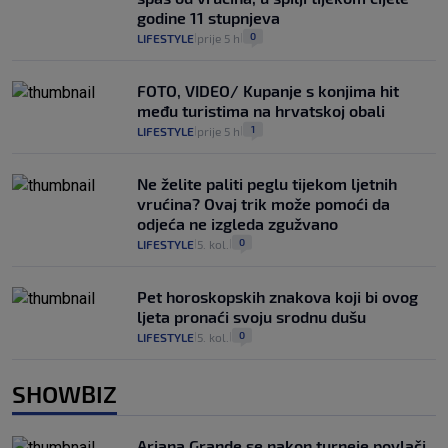
godine 11 stupnjeva
0
LIFESTYLE
prije 5 h
|
|
FOTO, VIDEO/ Kupanje s konjima hit
među turistima na hrvatskoj obali
1
LIFESTYLE
prije 5 h
|
|
Ne želite paliti peglu tijekom ljetnih
vrućina? Ovaj trik može pomoći da
odjeća ne izgleda zgužvano
0
LIFESTYLE
5. kol.
|
|
Pet horoskopskih znakova koji bi ovog
ljeta pronaći svoju srodnu dušu
0
LIFESTYLE
5. kol.
|
|
SHOWBIZ
Ariana Grande se nakon turneje povlači