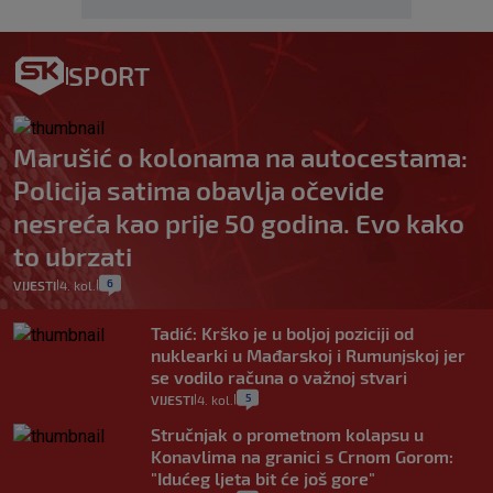
SPORT
Marušić o kolonama na autocestama:
Policija satima obavlja očevide
nesreća kao prije 50 godina. Evo kako
to ubrzati
6
VIJESTI
4. kol.
|
|
Tadić: Krško je u boljoj poziciji od
nuklearki u Mađarskoj i Rumunjskoj jer
se vodilo računa o važnoj stvari
5
VIJESTI
4. kol.
|
|
Stručnjak o prometnom kolapsu u
Konavlima na granici s Crnom Gorom:
"Idućeg ljeta bit će još gore"