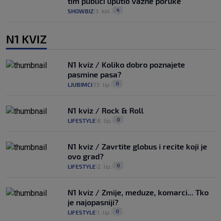
tim publici uputio važne poruke
4
SHOWBIZ
3. kol.
|
|
N1 KVIZ
N1 kviz / Koliko dobro poznajete
pasmine pasa?
0
LJUBIMCI
13. lip.
|
|
N1 kviz / Rock & Roll
0
LIFESTYLE
8. lip.
|
|
N1 kviz / Zavrtite globus i recite koji je
ovo grad?
0
LIFESTYLE
2. lip.
|
|
N1 kviz / Zmije, meduze, komarci... Tko
je najopasniji?
0
LIFESTYLE
1. lip.
|
|