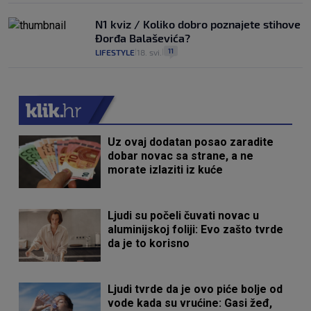
N1 kviz / Koliko dobro poznajete stihove
Đorđa Balaševića?
11
LIFESTYLE
18. svi.
|
|
Uz ovaj dodatan posao zaradite
dobar novac sa strane, a ne
morate izlaziti iz kuće
Ljudi su počeli čuvati novac u
aluminijskoj foliji: Evo zašto tvrde
da je to korisno
Ljudi tvrde da je ovo piće bolje od
vode kada su vrućine: Gasi žeđ,