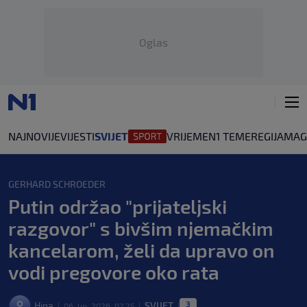
Oglas
NAJNOVIJE
VIJESTI
SVIJET
VRIJEME
N1 TEME
REGIJA
MAG
GERHARD SCHROEDER
Putin održao "prijateljski
razgovor" s bivšim njemačkim
kancelarom, želi da upravo on
vodi pregovore oko rata
3
Hina
SVIJET
06. lip. 2026. 07:25
|
|
|