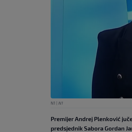
N1
|
N1
Premijer Andrej Plenković jučer
predsjednik Sabora Gordan Jan