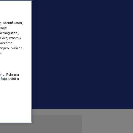
identifikatori,
 koje
 onemogućeni,
a ovaj izbornik
ostavkama
njivo]. Vaši će
ku
ciju. Pohrana
žaja, uvidi u