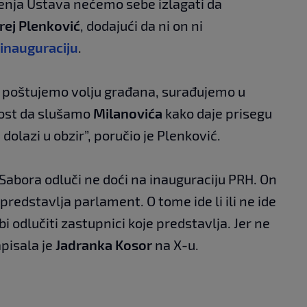
ršenja Ustava nećemo sebe izlagati da
rej Plenković
, dodajući da ni on ni
inauguraciju
.
 poštujemo volju građana, surađujemo u
nost da slušamo
Milanovića
kako daje prisegu
dolazi u obzir”, poručio je Plenković.
 Sabora odluči ne doći na inauguraciju PRH. On
redstavlja parlament. O tome ide li ili ne ide
i odlučiti zastupnici koje predstavlja. Jer ne
pisala je
Jadranka Kosor
na X-u.