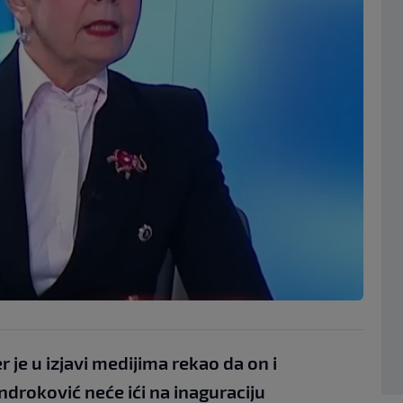
 je u izjavi medijima rekao da on i
droković neće ići na inaguraciju