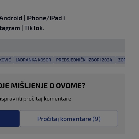
Android
|
iPhone/iPad
i
stagram
|
TikTok
.
KOVIĆ
JADRANKA KOSOR
PREDSJEDNIČKI IZBORI 2024.
ZORAN MI
OJE MIŠLJENJE O OVOME?
aspravi ili pročitaj komentare
Pročitaj komentare (
9
)