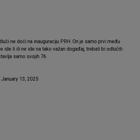
dluči ne doći na inauguraciju PRH. On je samo prvi među
ide li ili ne ide na tako važan događaj, trebali bi odlučiti
stavlja samo svojih 76
)
January 13, 2025