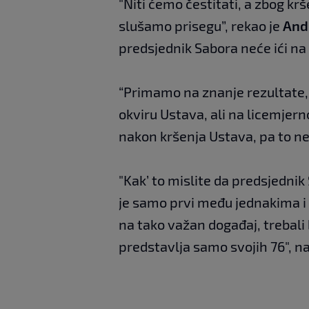
"Niti ćemo čestitati, a zbog k
slušamo prisegu”, rekao je
And
predsjednik Sabora neće ići na
“Primamo na znanje rezultate,
okviru Ustava, ali na licemjer
nakon kršenja Ustava, pa to ne 
"Kak’ to mislite da predsjednik
je samo prvi među jednakima i p
na tako važan događaj, trebali b
predstavlja samo svojih 76", na