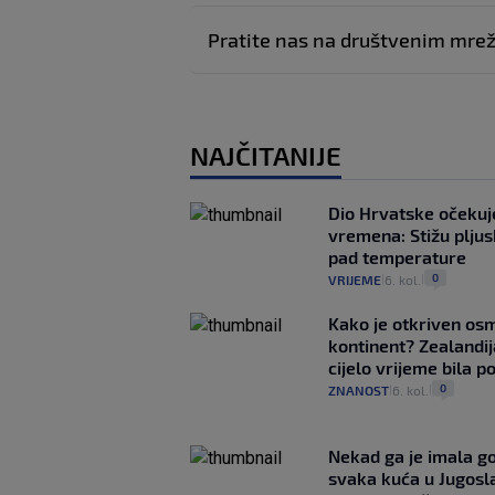
Pratite nas na društvenim mr
NAJČITANIJE
Dio Hrvatske očeku
vremena: Stižu pljusk
pad temperature
0
VRIJEME
6. kol.
|
|
Kako je otkriven os
kontinent? Zealandij
cijelo vrijeme bila 
0
ZNANOST
6. kol.
|
|
Nekad ga je imala g
svaka kuća u Jugoslav