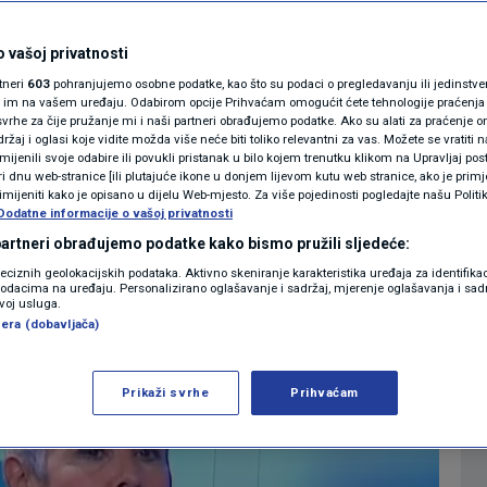
ku na inauguraciju
MAGAZIN
N1 KOMENTAR
 vašoj privatnosti
Sabor, Jandroković ne
rtneri
603
pohranjujemo osobne podatke, kao što su podaci o pregledavanju ili jedinstveni 
KOLUMNE
o im na vašem uređaju. Odabirom opcije Prihvaćam omogućit ćete tehnologije praćenja
mo 76 zastupnika
vrhe za čije pružanje mi i naši partneri obrađujemo podatke. Ako su alati za praćenje
žaj i oglasi koje vidite možda više neće biti toliko relevantni za vas. Možete se vratiti n
N1(DIS)INFO
zmijenili svoje odabire ili povukli pristanak u bilo kojem trenutku klikom na Upravljaj p
i dnu web-stranice [ili plutajuće ikone u donjem lijevom kutu web stranice, ako je primje
9
VIJESTI
komentara
|
KLIMATSKE PROMJENE
rimijeniti kako je opisano u dijelu Web-mjesto. Za više pojedinosti pogledajte našu Politi
Dodatne informacije o vašoj privatnosti
FOTO
 partneri obrađujemo podatke kako bismo pružili sljedeće:
Više
reciznih geolokacijskih podataka. Aktivno skeniranje karakteristika uređaja za identifika
p podacima na uređaju. Personalizirano oglašavanje i sadržaj, mjerenje oglašavanja i sadr
VIDEO
zvoj usluga.
era (dobavljača)
Prikaži svrhe
Prihvaćam