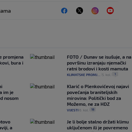
ežama
je promjena
FOTO / Dunav se isušuje, a na
ovi, bura i
površinu izranjaju njemački
ratni brodovi i kosti mamuta
1
KLIMATSKE PROMJENE
5. kol.
|
|
mi
Klarić o Plenkovićevoj najavi
a im je
povećanja braniteljskih
pod nosom
mirovina: Politički bod za
Možemo, ne za HDZ
18
VIJESTI
6. kol.
|
|
otovo
Je li bolje stalno držati klimu
iji, a
uključenom ili je povremeno