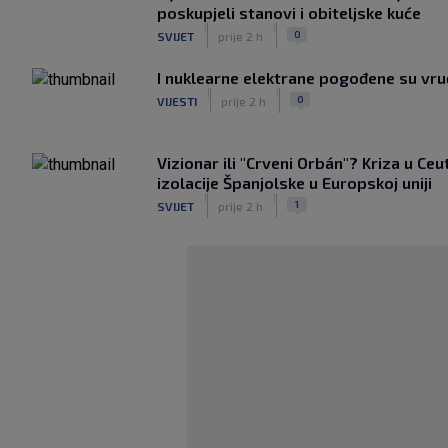
poskupjeli stanovi i obiteljske kuće
|
|
0
SVIJET
prije 2 h
I nuklearne elektrane pogođene su vr
|
|
0
VIJESTI
prije 2 h
Vizionar ili "Crveni Orbán"? Kriza u Ceu
izolacije Španjolske u Europskoj uniji
|
|
1
SVIJET
prije 2 h