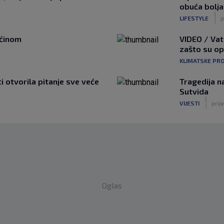
obuća bolja
|
LIFESTYLE
p
ućinom
VIDEO / Vat
zašto su o
KLIMATSKE PR
ti otvorila pitanje sve veće
Tragedija n
Sutvida
|
VIJESTI
prije
Oglas