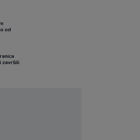
om
ko od
ranica
 završili