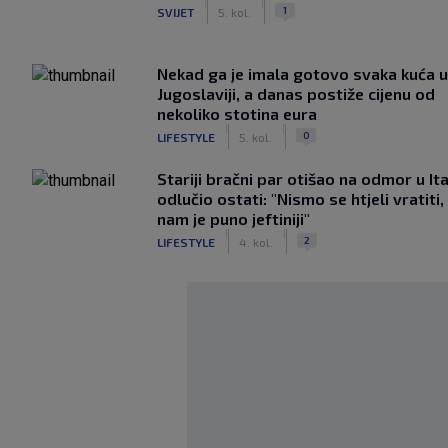
|
|
1
SVIJET
5. kol.
Nekad ga je imala gotovo svaka kuća u
Jugoslaviji, a danas postiže cijenu od
nekoliko stotina eura
|
|
0
LIFESTYLE
5. kol.
Stariji bračni par otišao na odmor u Ital
odlučio ostati: "Nismo se htjeli vratiti,
nam je puno jeftiniji"
|
|
2
LIFESTYLE
4. kol.