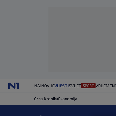
NAJNOVIJE
VIJESTI
SVIJET
VRIJEME
N
Crna Kronika
Ekonomija