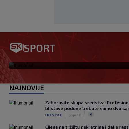
SPORT
Ovo se Hajduku nije dogodilo
|
SK
prije 3 h
NAJNOVIJE
Zaboravite skupa sredstva: Profesiona
blistave podove trebate samo dva sa
|
|
0
LIFESTYLE
prije 1 h
Cijene na tržištu nekretnina i dalje ras