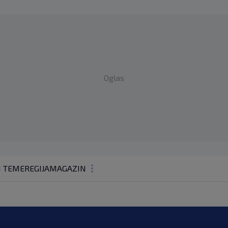
Oglas
1 TEME
REGIJA
MAGAZIN
N1 KOMENTAR
KOLUMNE