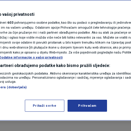
N1(DIS)INFO
a: Pravda na kraju
KLIMATSKE PROMJENE
 vašoj privatnosti
rtneri
603
pohranjujemo osobne podatke, kao što su podaci o pregledavanju ili jedinstveni 
dugo traje
FOTO
o im na vašem uređaju. Odabirom opcije Prihvaćam omogućit ćete tehnologije praćenja
vrhe za čije pružanje mi i naši partneri obrađujemo podatke. Ako su alati za praćenje
žaj i oglasi koje vidite možda više neće biti toliko relevantni za vas. Možete se vratiti n
VIDEO
zmijenili svoje odabire ili povukli pristanak u bilo kojem trenutku klikom na Upravljaj p
ra
i dnu web-stranice [ili plutajuće ikone u donjem lijevom kutu web stranice, ako je primje
rimijeniti kako je opisano u dijelu Web-mjesto. Za više pojedinosti pogledajte našu Politi
Dodatne informacije o vašoj privatnosti
 partneri obrađujemo podatke kako bismo pružili sljedeće:
reciznih geolokacijskih podataka. Aktivno skeniranje karakteristika uređaja za identifika
p podacima na uređaju. Personalizirano oglašavanje i sadržaj, mjerenje oglašavanja i sadr
zvoj usluga.
era (dobavljača)
elnika Oroslavja Viktora Šimunića, njemu i njegov
 majka Viktora Šimunića, izjavila je za Index da joj 
Prikaži svrhe
Prihvaćam
KOK i policija u ranim jutarnjim satima ušli u njih