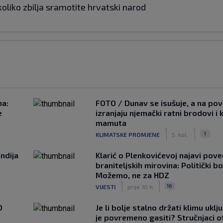
ekoliko zbilja sramotite hrvatski narod
na:
FOTO / Dunav se isušuje, a na pov
e
izranjaju njemački ratni brodovi i 
mamuta
|
|
1
KLIMATSKE PROMJENE
5. kol.
ndija
Klarić o Plenkovićevoj najavi pove
braniteljskih mirovina: Politički b
Možemo, ne za HDZ
|
|
16
VIJESTI
prije 10 h
0
Je li bolje stalno držati klimu uklj
je povremeno gasiti? Stručnjaci o