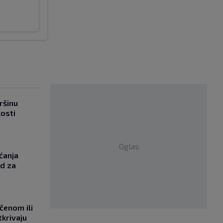
ršinu
kosti
Oglas
ćanja
od za
učenom ili
tkrivaju