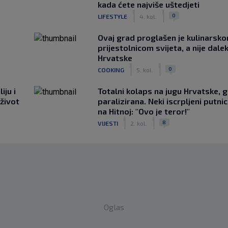
kada ćete najviše uštedjeti
|
|
0
LIFESTYLE
4. kol.
Ovaj grad proglašen je kulinarsk
prijestolnicom svijeta, a nije dale
Hrvatske
|
|
0
COOKING
5. kol.
iju i
Totalni kolaps na jugu Hrvatske, g
 život
paralizirana. Neki iscrpljeni putnici
na Hitnoj: "Ovo je teror!"
|
|
8
VIJESTI
2. kol.
Oglas