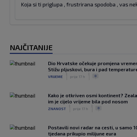
Koja si ti priglupa , frustrirana spodoba , vas n
NAJČITANIJE
Dio Hrvatske očekuje promjena vreme
Stižu pljuskovi, bura i pad temperatur
|
|
0
VRIJEME
prije 17 h
Kako je otkriven osmi kontinent? Zeala
im je cijelo vrijeme bila pod nosom
|
|
0
ZNANOST
prije 17 h
Postavili novi radar na cesti, u samo 1
tjedana prikupio milijune eura