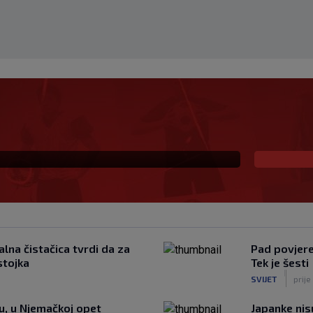
 već šest godina
lna čistačica tvrdi da za
Pad povjeren
stojka
Tek je šesti
|
SVIJET
prije
tu, u Njemačkoj opet
Japanke nisu