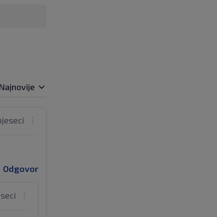
Najnovije
mjeseci
Odgovor
eseci