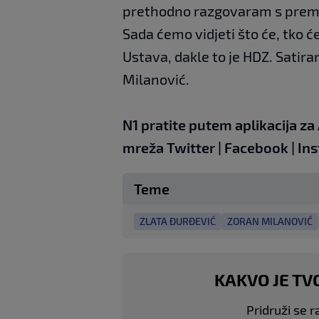
prethodno razgovaram s premi
Sada ćemo vidjeti što će, tko ć
Ustava, dakle to je HDZ. Satiran
Milanović.
N1 pratite putem aplikacija za
mreža
Twitter
|
Facebook
|
Ins
Teme
ZLATA ĐURĐEVIĆ
ZORAN MILANOVIĆ
KAKVO JE TV
Pridruži se r