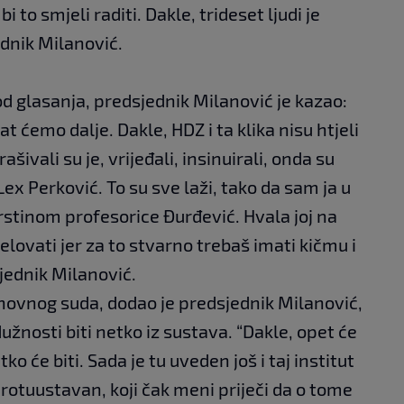
bi to smjeli raditi. Dakle, trideset ljudi je
jednik Milanović.
d glasanja, predsjednik Milanović je kazao:
t ćemo dalje. Dakle, HDZ i ta klika nisu htjeli
šivali su je, vrijeđali, insinuirali, onda su
Lex Perković. To su sve laži, tako da sam ja u
rstinom profesorice Đurđević. Hvala joj na
elovati jer za to stvarno trebaš imati kičmu i
jednik Milanović.
hovnog suda, dodao je predsjednik Milanović,
užnosti biti netko iz sustava. “Dakle, opet će
ko će biti. Sada je tu uveden još i taj institut
rotuustavan, koji čak meni priječi da o tome