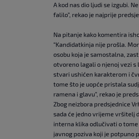
A kod nas dio ljudi se izgubi. Ne 
falilo”, rekao je najprije preds
Na pitanje kako komentira isho
“Kandidatkinja nije prošla. Mora
osobu koja je samostalna, zastra
otvoreno lagali o njenoj vezi s 
stvari ushićen karakterom i čv
tome što je uopće pristala sudj
ramena i glavu”, rekao je preds
Zbog neizbora predsjednice Vr
sada će jedno vrijeme vršitelj d
interna klika odlučivati o tome t
javnog poziva koji je potpuno p