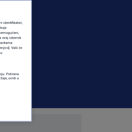
identifikatori,
 koje
 onemogućeni,
a ovaj izbornik
ostavkama
njivo]. Vaši će
ku
ciju. Pohrana
žaja, uvidi u