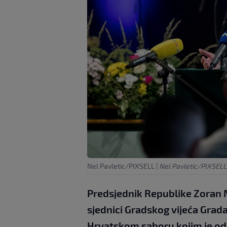
Nel Pavletic/PIXSELL
|
Nel Pavletic/PIXSELL
Predsjednik Republike Zoran 
sjednici Gradskog vijeća Grad
Hrvatskom saboru kojim je odb