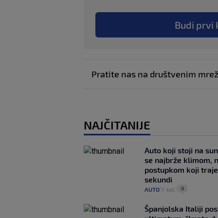
Budi prvi 
Pratite nas na društvenim mr
NAJČITANIJE
Auto koji stoji na su
se najbrže klimom, 
postupkom koji traj
sekundi
0
AUTO
7. kol.
|
|
Španjolska Italiji pos