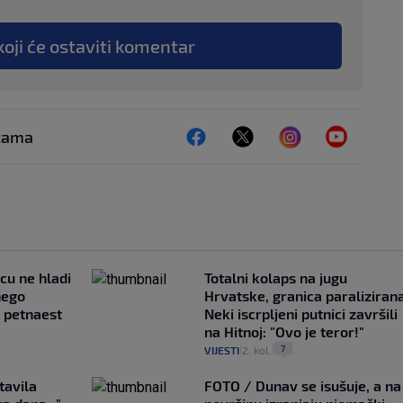
koji će ostaviti komentar
ežama
ncu ne hladi
Totalni kolaps na jugu
nego
Hrvatske, granica paralizirana
e petnaest
Neki iscrpljeni putnici završili
na Hitnoj: "Ovo je teror!"
7
VIJESTI
2. kol.
|
|
tavila
FOTO / Dunav se isušuje, a na