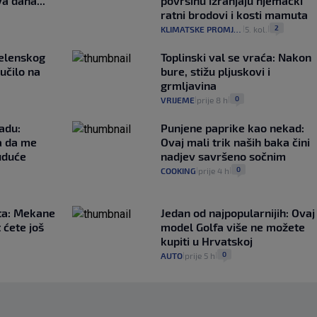
a dana..."
površinu izranjaju njemački
ratni brodovi i kosti mamuta
2
KLIMATSKE PROMJENE
5. kol.
|
|
Zelenskog
Toplinski val se vraća: Nakon
lučilo na
bure, stižu pljuskovi i
grmljavina
0
VRIJEME
prije 8 h
|
|
adu:
Punjene paprike kao nekad:
a da me
Ovaj mali trik naših baka čini
uduće
nadjev savršeno sočnim
0
COOKING
prije 4 h
|
|
ta: Mekane
Jedan od najpopularnijih: Ovaj
t ćete još
model Golfa više ne možete
kupiti u Hrvatskoj
0
AUTO
prije 5 h
|
|