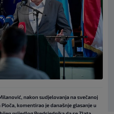
Milanović, nakon sudjelovanja na svečanoj
a Ploča, komentirao je današnje glasanje u
ijen prijedlog Predsjednika da se Zlata