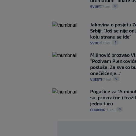
ultimatum: "Imate dv
0
SVIJET
7. kol.
|
|
Jakovina o posjetu 
Srbiji: "Još se nije od
koju stranu se ide"
5
SVIJET
7. kol.
|
|
Milinović prozvao Vl
"Pozivam Plenković
posluša. Za svako b
onečišćenje..."
9
VIJESTI
7. kol.
|
|
Pogačice za 15 minu
su, prozračne i traži
jednu turu
0
COOKING
7. kol.
|
|