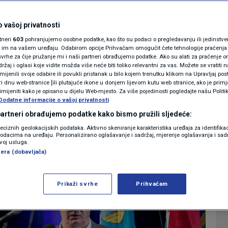
 će interna klika
MAGAZIN
N1 KOMENTAR
 vašoj privatnosti
redsjedniku Vrhovnog
rtneri
603
pohranjujemo osobne podatke, kao što su podaci o pregledavanju ili jedinstveni 
KOLUMNE
o im na vašem uređaju. Odabirom opcije Prihvaćam omogućit ćete tehnologije praćenja
vrhe za čije pružanje mi i naši partneri obrađujemo podatke. Ako su alati za praćenje
žaj i oglasi koje vidite možda više neće biti toliko relevantni za vas. Možete se vratiti n
N1(DIS)INFO
zmijenili svoje odabire ili povukli pristanak u bilo kojem trenutku klikom na Upravljaj p
i dnu web-stranice [ili plutajuće ikone u donjem lijevom kutu web stranice, ako je primje
0
20:12
VIJESTI
komentara
|
|
KLIMATSKE PROMJENE
rimijeniti kako je opisano u dijelu Web-mjesto. Za više pojedinosti pogledajte našu Politi
Dodatne informacije o vašoj privatnosti
FOTO
 partneri obrađujemo podatke kako bismo pružili sljedeće:
Više
reciznih geolokacijskih podataka. Aktivno skeniranje karakteristika uređaja za identifika
p podacima na uređaju. Personalizirano oglašavanje i sadržaj, mjerenje oglašavanja i sadr
VIDEO
zvoj usluga.
era (dobavljača)
Prikaži svrhe
Prihvaćam