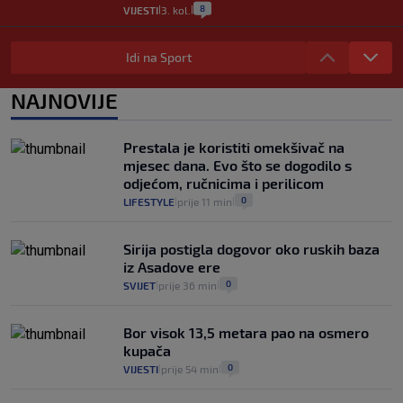
8
VIJESTI
3. kol.
|
|
Selidba je jedno od stresnijih iskustava.
Evo aktualnih cijena i nekoliko savjeta
Idi na Sport
da prođe što lakše i jeftinije
0
VIJESTI
2. kol.
NAJNOVIJE
|
|
Izračunali smo koliko košta putovanje
automobilom na Hvar iz Zagreba, a
Prestala je koristiti omekšivač na
koliko iz Osijeka
mjesec dana. Evo što se dogodilo s
14
VIJESTI
2. kol.
|
|
odjećom, ručnicima i perilicom
0
LIFESTYLE
prije 11 min
|
|
Sirija postigla dogovor oko ruskih baza
iz Asadove ere
0
SVIJET
prije 36 min
|
|
Bor visok 13,5 metara pao na osmero
kupača
0
VIJESTI
prije 54 min
|
|