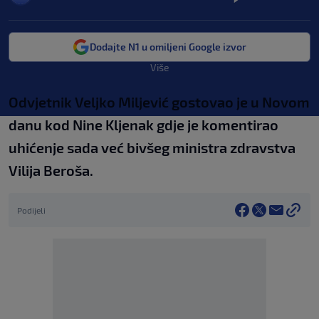
Dodajte N1 u omiljeni Google izvor
Više
Odvjetnik Veljko Miljević gostovao je u Novom
danu kod Nine Kljenak gdje je komentirao
uhićenje sada već bivšeg ministra zdravstva
Vilija Beroša.
Podijeli