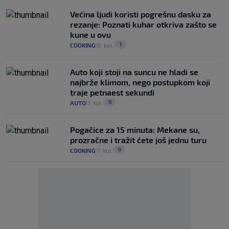
Većina ljudi koristi pogrešnu dasku za
rezanje: Poznati kuhar otkriva zašto se
kune u ovu
1
COOKING
8. kol.
|
|
Auto koji stoji na suncu ne hladi se
najbrže klimom, nego postupkom koji
traje petnaest sekundi
0
AUTO
7. kol.
|
|
Pogačice za 15 minuta: Mekane su,
prozračne i tražit ćete još jednu turu
0
COOKING
7. kol.
|
|