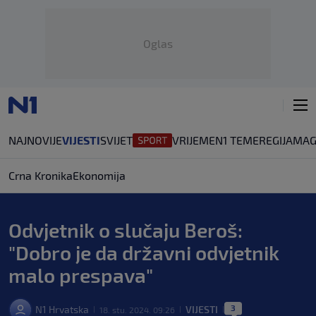
Oglas
NAJNOVIJE
VIJESTI
SVIJET
VRIJEME
N1 TEME
REGIJA
MAG
Crna Kronika
Ekonomija
Odvjetnik o slučaju Beroš:
"Dobro je da državni odvjetnik
malo prespava"
3
N1 Hrvatska
VIJESTI
18. stu. 2024. 09:26
|
|
|