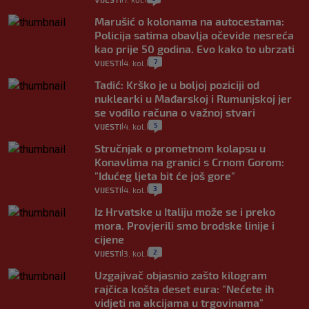
Marušić o kolonama na autocestama:
Policija satima obavlja očevide nesreća
kao prije 50 godina. Evo kako to ubrzati
7
VIJESTI
4. kol.
|
|
Tadić: Krško je u boljoj poziciji od
nuklearki u Mađarskoj i Rumunjskoj jer
se vodilo računa o važnoj stvari
5
VIJESTI
4. kol.
|
|
Stručnjak o prometnom kolapsu u
Konavlima na granici s Crnom Gorom:
"Idućeg ljeta bit će još gore"
3
VIJESTI
4. kol.
|
|
Iz Hrvatske u Italiju može se i preko
mora. Provjerili smo brodske linije i
cijene
2
VIJESTI
3. kol.
|
|
Uzgajivač objasnio zašto kilogram
rajčica košta deset eura: "Nećete ih
vidjeti na akcijama u trgovinama"