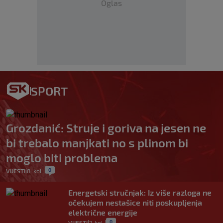
Oglas
SPORT
Grozdanić: Struje i goriva na jesen ne
bi trebalo manjkati no s plinom bi
moglo biti problema
0
VIJESTI
8. kol.
|
|
Energetski stručnjak: Iz više razloga ne
očekujem nestašice niti poskupljenja
električne energije
0
VIJESTI
7. kol.
|
|