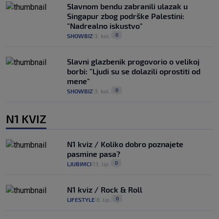
Slavnom bendu zabranili ulazak u
Singapur zbog podrške Palestini:
"Nadrealno iskustvo"
0
SHOWBIZ
3. kol.
|
|
Slavni glazbenik progovorio o velikoj
borbi: "Ljudi su se dolazili oprostiti od
mene"
0
SHOWBIZ
3. kol.
|
|
N1 KVIZ
N1 kviz / Koliko dobro poznajete
pasmine pasa?
0
LJUBIMCI
13. lip.
|
|
N1 kviz / Rock & Roll
0
LIFESTYLE
8. lip.
|
|