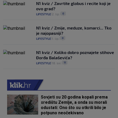
N1 kviz / Zavrtite globus i recite koji je
ovo grad?
0
LIFESTYLE
2. lip.
|
|
N1 kviz / Zmije, meduze, komarci... Tko
je najopasniji?
0
LIFESTYLE
1. lip.
|
|
N1 kviz / Koliko dobro poznajete stihove
Đorđa Balaševića?
11
LIFESTYLE
18. svi.
|
|
Sovjeti su 20 godina kopali prema
središtu Zemlje, a onda su morali
odustati: Ono što su otkrili bilo je
potpuno neočekivano