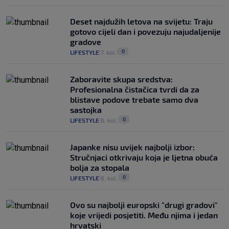
Deset najdužih letova na svijetu: Traju
gotovo cijeli dan i povezuju najudaljenije
gradove
0
LIFESTYLE
7. kol.
|
|
Zaboravite skupa sredstva:
Profesionalna čistačica tvrdi da za
blistave podove trebate samo dva
sastojka
0
LIFESTYLE
6. kol.
|
|
Japanke nisu uvijek najbolji izbor:
Stručnjaci otkrivaju koja je ljetna obuća
bolja za stopala
0
LIFESTYLE
6. kol.
|
|
Ovo su najbolji europski "drugi gradovi"
koje vrijedi posjetiti. Među njima i jedan
hrvatski