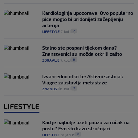
Kardiologinja upozorava: Ovo popularno
piće moglo bi pridonijeti začepljenju
arterija
2
LIFESTYLE
7. kol.
|
|
Stalno ste pospani tijekom dana?
Znanstvenici su možda otkrili zašto
0
ZDRAVLJE
7. kol.
|
|
Izvanredno otkriće: Aktivni sastojak
Viagre zaustavlja metastaze
2
ZNANOST
6. kol.
|
|
LIFESTYLE
Kad je najbolje uzeti pauzu za ručak na
poslu? Evo što kažu stručnjaci
0
LIFESTYLE
prije 9 h
|
|