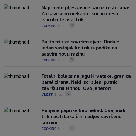
Napravite pljeskavice kao iz restorana:
Za savršeno mekano i sočno meso
isprobajte ovaj trik
0
COOKING
8. kol.
|
|
Bakin trik za savršen ajvar: Dodaje
jedan sastojak koji okus podiže na
sasvim novu razinu
0
COOKING
8. kol.
|
|
Totalni kolaps na jugu Hrvatske, granica
paralizirana. Neki iscrpljeni putnici
završili na Hitnoj: "Ovo je teror!"
8
VIJESTI
2. kol.
|
|
Punjene paprike kao nekad: Ovaj mali
trik naših baka čini nadjev savršeno
sočnim
1
COOKING
8. kol.
|
|