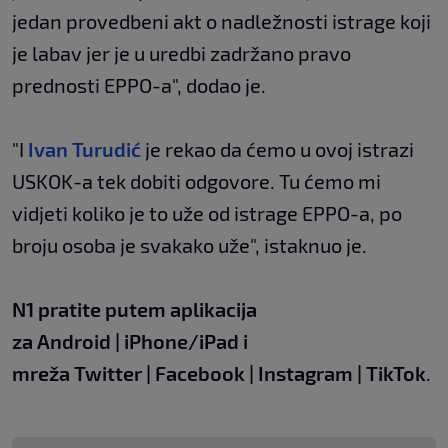
jedan provedbeni akt o nadležnosti istrage koji
je labav jer je u uredbi zadržano pravo
prednosti EPPO-a", dodao je.
"I
Ivan Turudić
je rekao da ćemo u ovoj istrazi
USKOK-a tek dobiti odgovore. Tu ćemo mi
vidjeti koliko je to uže od istrage EPPO-a, po
broju osoba je svakako uže", istaknuo je.
N1 pratite putem aplikacija
za
Android
|
iPhone/iPad
i
mreža
Twitter
|
Facebook
|
Instagram
|
TikTok
.