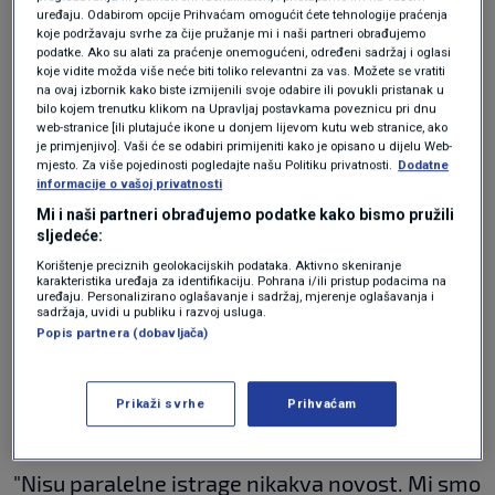
uređaju. Odabirom opcije Prihvaćam omogućit ćete tehnologije praćenja
trebaju lišiti slobode nekoliko ljudi i da onda
koje podržavaju svrhe za čije pružanje mi i naši partneri obrađujemo
podatke. Ako su alati za praćenje onemogućeni, određeni sadržaj i oglasi
treba odlučiti o istražnom zatvoru.
EPPO
se
koje vidite možda više neće biti toliko relevantni za vas. Možete se vratiti
na ovaj izbornik kako biste izmijenili svoje odabire ili povukli pristanak u
nije odlučio na tako drastične mjere jer im je
bilo kojem trenutku klikom na Upravljaj postavkama poveznicu pri dnu
web-stranice [ili plutajuće ikone u donjem lijevom kutu web stranice, ako
vjerojatno trebalo još podataka", dodao je.
je primjenjivo]. Vaši će se odabiri primijeniti kako je opisano u dijelu Web-
mjesto. Za više pojedinosti pogledajte našu Politiku privatnosti.
Dodatne
"Paralelne istrage nisu
informacije o vašoj privatnosti
Mi i naši partneri obrađujemo podatke kako bismo pružili
novost"
sljedeće:
Korištenje preciznih geolokacijskih podataka. Aktivno skeniranje
karakteristika uređaja za identifikaciju. Pohrana i/ili pristup podacima na
uređaju. Personalizirano oglašavanje i sadržaj, mjerenje oglašavanja i
sadržaja, uvidi u publiku i razvoj usluga.
Popis partnera (dobavljača)
"Mislim da su dobrodošli praznici da državni
odvjetnik malo prespava nakon što je rekao da
Prikaži svrhe
Prihvaćam
će on odlučiti o nadležnosti", istaknuo je.
"Nisu paralelne istrage nikakva novost. Mi smo