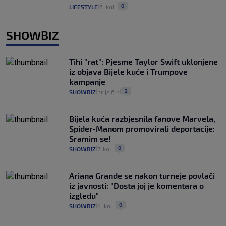
0
LIFESTYLE
6. kol.
|
|
SHOWBIZ
Tihi "rat": Pjesme Taylor Swift uklonjene
iz objava Bijele kuće i Trumpove
kampanje
2
SHOWBIZ
prije 6 h
|
|
Bijela kuća razbjesnila fanove Marvela,
Spider-Manom promovirali deportacije:
Sramim se!
0
SHOWBIZ
7. kol.
|
|
Ariana Grande se nakon turneje povlači
iz javnosti: "Dosta joj je komentara o
izgledu"
0
SHOWBIZ
4. kol.
|
|