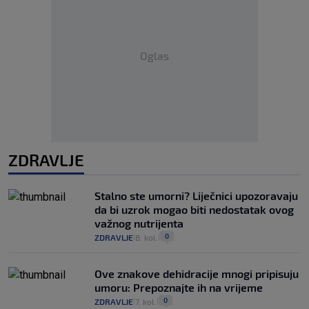
Oglas
ZDRAVLJE
Stalno ste umorni? Liječnici upozoravaju
da bi uzrok mogao biti nedostatak ovog
važnog nutrijenta
0
ZDRAVLJE
8. kol.
|
|
Ove znakove dehidracije mnogi pripisuju
umoru: Prepoznajte ih na vrijeme
0
ZDRAVLJE
7. kol.
|
|