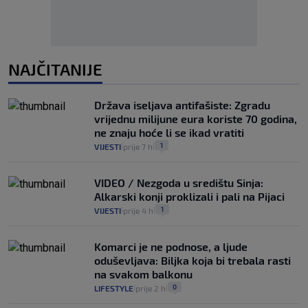
NAJČITANIJE
Država iseljava antifašiste: Zgradu
vrijednu milijune eura koriste 70 godina,
ne znaju hoće li se ikad vratiti
1
VIJESTI
prije 7 h
|
|
VIDEO / Nezgoda u središtu Sinja:
Alkarski konji proklizali i pali na Pijaci
1
VIJESTI
prije 4 h
|
|
Komarci je ne podnose, a ljude
oduševljava: Biljka koja bi trebala rasti
na svakom balkonu
0
LIFESTYLE
prije 2 h
|
|