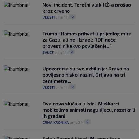
Novi incident. Teretni vlak HŽ-a prošao
kroz crveno
0
VIJESTI
prije 1 h
|
|
Trump i Hamas prihvatili prijedlog mira
za Gazu, ali ne i Izrael: "IDF neće
provesti nikakvo povlačenje..."
0
SVIJET
prije 1 h
|
|
Upozorenja su sve ozbiljnija: Drava na
povijesno niskoj razini, Orljava na tri
centimetra...
0
VIJESTI
prije 1 h
|
|
Dva nova slučaja u Istri: Muškarci
mobitelima snimali nagu djecu, razotkrili
ih građani
0
CRNA KRONIKA
prije 2 h
|
|
Selak Raspudić traži Milanovićevu