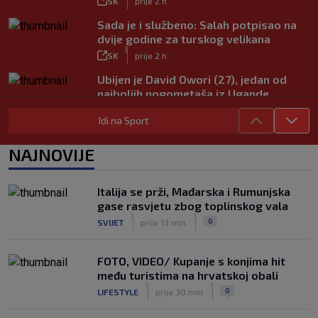
SK
prije 2 h
Sada je i službeno: Salah potpisao na
dvije godine za turskog velikana
|
SK
prije 2 h
Ubijen je David Owori (27), jedan od
najboljih nogometaša iz Ugande
|
SK
prije 4 h
Idi na Sport
Garcia odabrao početnih 11 za Litvu?
Livaja se čini se vraća na klupu
NAJNOVIJE
|
SK
prije 9 h
Njemački kroničar govorio o Vuškoviću:
Italija se prži, Mađarska i Rumunjska
Ima samo jednu manu
gase rasvjetu zbog toplinskog vala
|
|
|
SK
prije 7 h
0
SVIJET
prije 13 min
FOTO, VIDEO/ Kupanje s konjima hit
među turistima na hrvatskoj obali
|
|
0
LIFESTYLE
prije 30 min