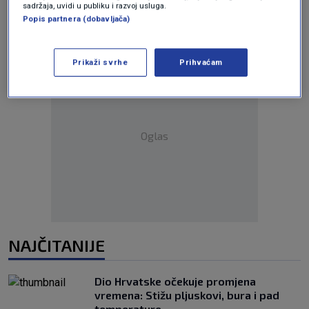
sadržaja, uvidi u publiku i razvoj usluga.
Popis partnera (dobavljača)
Prikaži svrhe
Prihvaćam
Oglas
NAJČITANIJE
Dio Hrvatske očekuje promjena
vremena: Stižu pljuskovi, bura i pad
temperature