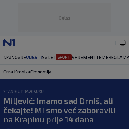
Oglas
NAJNOVIJE
VIJESTI
SVIJET
VRIJEME
N1 TEME
REGIJA
MA
Crna Kronika
Ekonomija
STANJE U PRAVOSUĐU
Miljević: Imamo sad Drniš, ali
čekajte! Mi smo već zaboravili
na Krapinu prije 14 dana