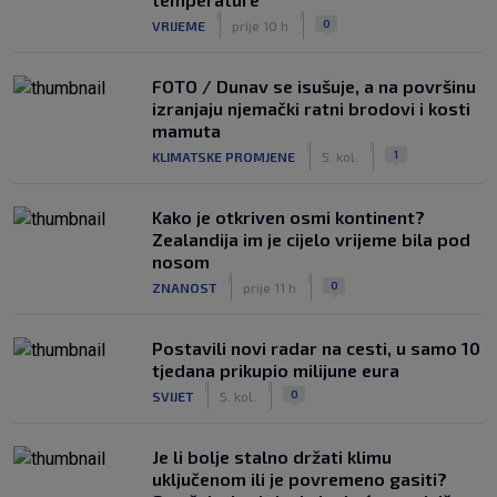
|
|
0
VRIJEME
prije 10 h
FOTO / Dunav se isušuje, a na površinu
izranjaju njemački ratni brodovi i kosti
mamuta
|
|
1
KLIMATSKE PROMJENE
5. kol.
Kako je otkriven osmi kontinent?
Zealandija im je cijelo vrijeme bila pod
nosom
|
|
0
ZNANOST
prije 11 h
Postavili novi radar na cesti, u samo 10
tjedana prikupio milijune eura
|
|
0
SVIJET
5. kol.
Je li bolje stalno držati klimu
uključenom ili je povremeno gasiti?