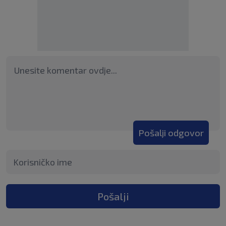
Pošalji odgovor
Pošalji