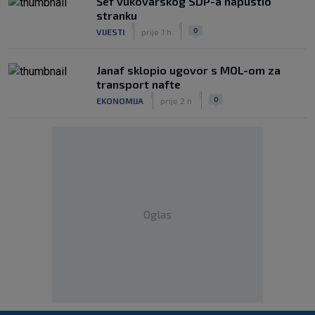
Šef vukovarskog SDP-a napustio
stranku
|
|
0
VIJESTI
prije 1 h
Janaf sklopio ugovor s MOL-om za
transport nafte
|
|
0
EKONOMIJA
prije 2 h
Oglas