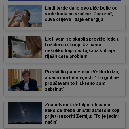
Ljudi tvrde da je ovo piće bolje od
vode kada su vrućine: Gasi žeđ,
čuva crijeva i daje energiju
Ljeti vam se skuplja previše leda u
frižideru i škrinji: Uz samo
nekoliko kapi sastojka iz kuhinje
riješit ćete problem
Predvidio pandemiju i Veliku krizu,
a sada ima loše vijesti: "Tri godine
proučavam to i iskreno sam
zabrinut"
Znanstvenik detaljno objasnio
kako se treba uništiti asteroid koji
prijeti razoriti Zemlju: "To je jedini
način"