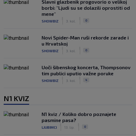
Slavni glazbenik progovorio o velikoj
borbi: "Ljudi su se dolazili oprostiti od
mene"
|
|
0
SHOWBIZ
3. kol.
Novi Spider-Man ruši rekorde zarade i
u Hrvatskoj
|
|
0
SHOWBIZ
3. kol.
Uoči šibenskog koncerta, Thompsonov
tim publici uputio važne poruke
|
|
4
SHOWBIZ
3. kol.
N1 KVIZ
N1 kviz / Koliko dobro poznajete
pasmine pasa?
|
|
0
LJUBIMCI
13. lip.