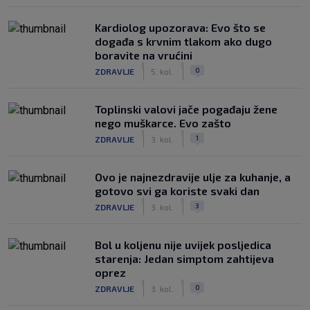
Kardiolog upozorava: Evo što se
događa s krvnim tlakom ako dugo
boravite na vrućini
|
|
0
ZDRAVLJE
5. kol.
Toplinski valovi jače pogađaju žene
nego muškarce. Evo zašto
|
|
1
ZDRAVLJE
3. kol.
Ovo je najnezdravije ulje za kuhanje, a
gotovo svi ga koriste svaki dan
|
|
3
ZDRAVLJE
3. kol.
Bol u koljenu nije uvijek posljedica
starenja: Jedan simptom zahtijeva
oprez
|
|
0
ZDRAVLJE
3. kol.