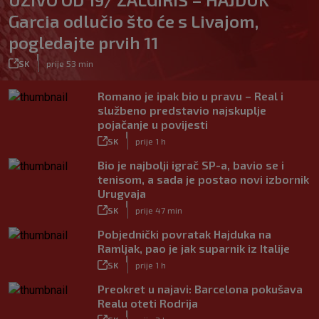
Garcia odlučio što će s Livajom,
pogledajte prvih 11
|
SK
prije 53 min
Romano je ipak bio u pravu – Real i
službeno predstavio najskuplje
pojačanje u povijesti
|
SK
prije 1 h
Bio je najbolji igrač SP-a, bavio se i
tenisom, a sada je postao novi izbornik
Urugvaja
|
SK
prije 47 min
Pobjednički povratak Hajduka na
Ramljak, pao je jak suparnik iz Italije
|
SK
prije 1 h
Preokret u najavi: Barcelona pokušava
Realu oteti Rodrija
|