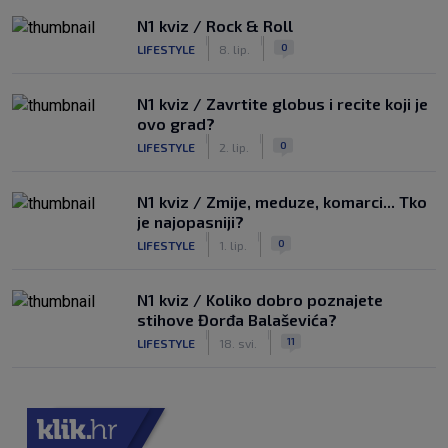
N1 kviz / Rock & Roll
|
|
0
LIFESTYLE
8. lip.
N1 kviz / Zavrtite globus i recite koji je
ovo grad?
|
|
0
LIFESTYLE
2. lip.
N1 kviz / Zmije, meduze, komarci... Tko
je najopasniji?
|
|
0
LIFESTYLE
1. lip.
N1 kviz / Koliko dobro poznajete
stihove Đorđa Balaševića?
|
|
11
LIFESTYLE
18. svi.