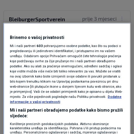
prije 3 mjeseci
BleiburgerSportverein
Veljko ljudino,tako lijepo rečeno,da i oni koji ništa
Brinemo o vašoj privatnosti
ne razumiju mogu dobro razumjeti.Živio nam
Mi i naši partneri
603
pohranjujemo osobne podatke, kao što su podaci o
200 godina!!!!
pregledavanju ili jedinstveni identifikatori, i pristupamo im na vašem
uređaju. Odabirom opcije Prihvaćam omogućit ćete tehnologije praćenja
Odgovor
koje podržavaju svrhe za čije pružanje mi i naši partneri obrađujemo
podatke. Ako su alati za praćenje onemogućeni, određeni sadržaj i oglasi
koje vidite možda više neće biti toliko relevantni za vas. Možete se vratiti
na ovaj izbornik kako biste izmijenili svoje odabire ili povukli pristanak u
bilo kojem trenutku klikom na Upravljaj postavkama poveznicu pri dnu
web-stranice [ili plutajuće ikone u donjem lijevom kutu web stranice, ako
je primjenjivo]. Vaši će se odabiri primijeniti kako je opisano u dijelu Web-
mjesto. Za više pojedinosti pogledajte našu Politiku privatnosti.
Dodatne
informacije o vašoj privatnosti
Mi i naši partneri obrađujemo podatke kako bismo pružili
sljedeće:
Oglas
Korištenje preciznih geolokacijskih podataka. Aktivno skeniranje
karakteristika uređaja za identifikaciju. Pohrana i/ili pristup podacima na
uređaju. Personalizirano oglašavanje i sadržaj, mjerenje oglašavanja i