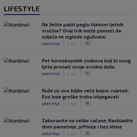
LIFESTYLE
Ne želite paliti peglu tijekom ljetnih
vrućina? Ovaj trik može pomoći da
odjeća ne izgleda zgužvano
|
|
0
LIFESTYLE
5. kol.
Pet horoskopskih znakova koji bi ovog
ljeta pronaći svoju srodnu dušu
|
|
0
LIFESTYLE
5. kol.
Ruže uz ove biljke neće bujno cvjetati:
Evo koje greške treba izbjegavati
|
|
0
LIFESTYLE
5. kol.
Zaboravite na velike račune: Rashladite
dom pametnije, jeftinije i bez klime
|
|
0
LIFESTYLE
5. kol.