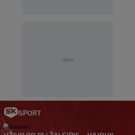
Oglas
SPORT
UŽIVO OD 19/ ŽALGIRIS – HAJDUK