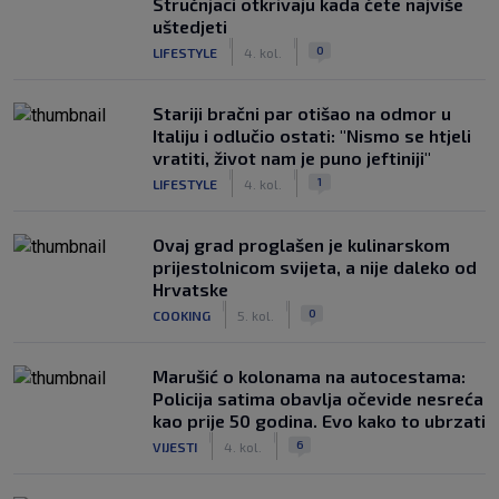
Stručnjaci otkrivaju kada ćete najviše
uštedjeti
|
|
0
LIFESTYLE
4. kol.
Stariji bračni par otišao na odmor u
Italiju i odlučio ostati: "Nismo se htjeli
vratiti, život nam je puno jeftiniji"
|
|
1
LIFESTYLE
4. kol.
Ovaj grad proglašen je kulinarskom
prijestolnicom svijeta, a nije daleko od
Hrvatske
|
|
0
COOKING
5. kol.
Marušić o kolonama na autocestama:
Policija satima obavlja očevide nesreća
kao prije 50 godina. Evo kako to ubrzati
|
|
6
VIJESTI
4. kol.