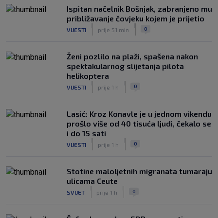
Ispitan načelnik Bošnjak, zabranjeno mu
približavanje čovjeku kojem je prijetio
|
|
0
VIJESTI
prije 51 min
Ženi pozlilo na plaži, spašena nakon
spektakularnog slijetanja pilota
helikoptera
|
|
0
VIJESTI
prije 1 h
Lasić: Kroz Konavle je u jednom vikendu
prošlo više od 40 tisuća ljudi, čekalo se
i do 15 sati
|
|
0
VIJESTI
prije 1 h
Stotine maloljetnih migranata tumaraju
ulicama Ceute
|
|
0
SVIJET
prije 1 h