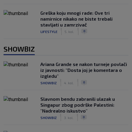
Greška koju mnogi rade: Ove tri
namirnice nikako ne biste trebali
stavljati u zamrzivač
|
|
0
LIFESTYLE
5. kol.
SHOWBIZ
Ariana Grande se nakon turneje povlači
iz javnosti: "Dosta joj je komentara o
izgledu"
|
|
0
SHOWBIZ
4. kol.
Slavnom bendu zabranili ulazak u
Singapur zbog podrške Palestini:
"Nadrealno iskustvo"
|
|
0
SHOWBIZ
3. kol.