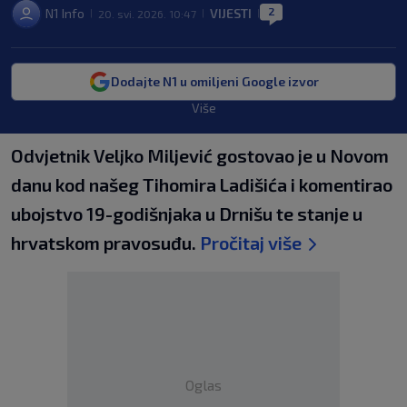
2
N1 Info
VIJESTI
20. svi. 2026. 10:47
|
|
|
Dodajte N1 u omiljeni Google izvor
Više
Odvjetnik Veljko Miljević gostovao je u Novom
danu kod našeg Tihomira Ladišića i komentirao
ubojstvo 19-godišnjaka u Drnišu te stanje u
hrvatskom pravosuđu.
Pročitaj više
Oglas