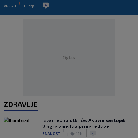
|
|
4
VIJESTI
11. srp.
Oglas
ZDRAVLJE
Izvanredno otkriće: Aktivni sastojak
Viagre zaustavlja metastaze
|
|
2
ZNANOST
prije 11 h