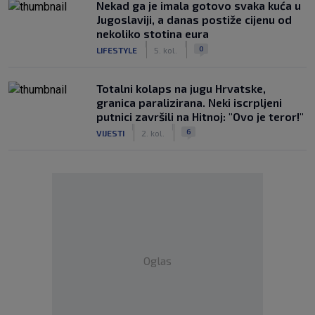
Nekad ga je imala gotovo svaka kuća u
Jugoslaviji, a danas postiže cijenu od
nekoliko stotina eura
|
|
0
LIFESTYLE
5. kol.
Totalni kolaps na jugu Hrvatske,
granica paralizirana. Neki iscrpljeni
putnici završili na Hitnoj: "Ovo je teror!"
|
|
6
VIJESTI
2. kol.
Oglas