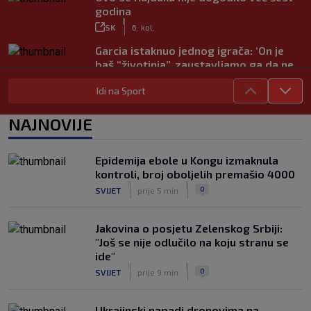
godina
|
SK
6. kol.
Garcia istaknuo jednog igrača: ‘On je
baš “životinja”, zaustavljamo ga da ne
trenira tako’
Idi na Sport
|
SK
6. kol.
Junak riječke pobjede priznao: ‘Nisam
NAJNOVIJE
zadovoljan, trebalo je biti barem dva
razlike’
|
Epidemija ebole u Kongu izmaknula
SK
6. kol.
kontroli, broj oboljelih premašio 4000
Pajaziti: Pokušat ćemo biti bolji protiv
|
|
0
SVIJET
prije 5 min
Istre
|
SK
6. kol.
Jakovina o posjetu Zelenskog Srbiji:
"Još se nije odlučilo na koju stranu se
ide"
|
|
0
SVIJET
prije 9 min
Ukrajinski napadi dronovima na