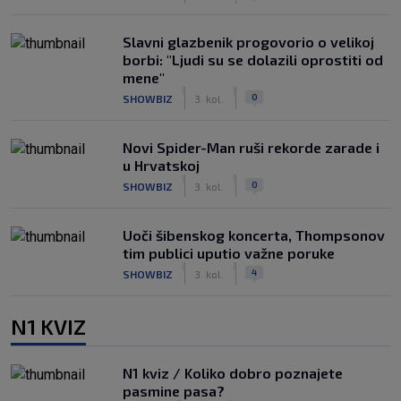
Slavni glazbenik progovorio o velikoj
borbi: "Ljudi su se dolazili oprostiti od
mene"
|
|
0
SHOWBIZ
3. kol.
Novi Spider-Man ruši rekorde zarade i
u Hrvatskoj
|
|
0
SHOWBIZ
3. kol.
Uoči šibenskog koncerta, Thompsonov
tim publici uputio važne poruke
|
|
4
SHOWBIZ
3. kol.
N1 KVIZ
N1 kviz / Koliko dobro poznajete
pasmine pasa?