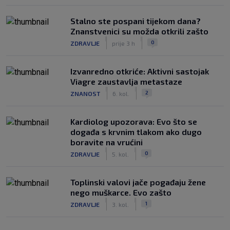
Stalno ste pospani tijekom dana?
Znanstvenici su možda otkrili zašto
|
|
0
ZDRAVLJE
prije 3 h
Izvanredno otkriće: Aktivni sastojak
Viagre zaustavlja metastaze
|
|
2
ZNANOST
6. kol.
Kardiolog upozorava: Evo što se
događa s krvnim tlakom ako dugo
boravite na vrućini
|
|
0
ZDRAVLJE
5. kol.
Toplinski valovi jače pogađaju žene
nego muškarce. Evo zašto
|
|
1
ZDRAVLJE
3. kol.