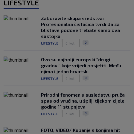
LIFESTYLE
Zaboravite skupa sredstva:
Profesionalna čistačica tvrdi da za
blistave podove trebate samo dva
sastojka
|
|
0
LIFESTYLE
6. kol.
Ovo su najbolji europski "drugi
gradovi" koje vrijedi posjetiti. Među
njima i jedan hrvatski
|
|
0
LIFESTYLE
6. kol.
Prirodni fenomen u susjedstvu pruža
spas od vrućina, u špilji tijekom cijele
godine 11 stupnjeva
|
|
0
LIFESTYLE
6. kol.
FOTO, VIDEO/ Kupanje s konjima hit