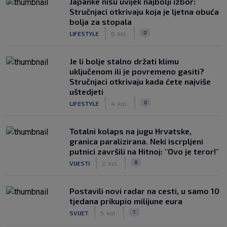
Japanke nisu uvijek najbolji izbor:
Stručnjaci otkrivaju koja je ljetna obuća
bolja za stopala
|
|
0
LIFESTYLE
6. kol.
Je li bolje stalno držati klimu
uključenom ili je povremeno gasiti?
Stručnjaci otkrivaju kada ćete najviše
uštedjeti
|
|
0
LIFESTYLE
4. kol.
Totalni kolaps na jugu Hrvatske,
granica paralizirana. Neki iscrpljeni
putnici završili na Hitnoj: "Ovo je teror!"
|
|
8
VIJESTI
2. kol.
Postavili novi radar na cesti, u samo 10
tjedana prikupio milijune eura
|
|
1
SVIJET
5. kol.