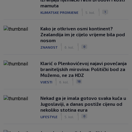
mamuta
|
|
1
KLIMATSKE PROMJENE
5. kol.
Kako je otkriven osmi kontinent?
Zealandija im je cijelo vrijeme bila pod
nosom
|
|
0
ZNANOST
6. kol.
Klarić o Plenkovićevoj najavi povećanja
braniteljskih mirovina: Politički bod za
Možemo, ne za HDZ
|
|
18
VIJESTI
6. kol.
Nekad ga je imala gotovo svaka kuća u
Jugoslaviji, a danas postiže cijenu od
nekoliko stotina eura
|
|
0
LIFESTYLE
5. kol.