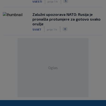
5
VIJESTI
prije 1 h
Zalužni upozorava NATO: Rusija je
pronašla protumjere za gotovo svako
oružje
|
|
0
SVIJET
prije 1 h
Oglas