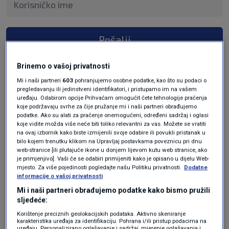
Pošalji
Brinemo o vašoj privatnosti
Mi i naši partneri
603
pohranjujemo osobne podatke, kao što su podaci o
pregledavanju ili jedinstveni identifikatori, i pristupamo im na vašem
uređaju. Odabirom opcije Prihvaćam omogućit ćete tehnologije praćenja
koje podržavaju svrhe za čije pružanje mi i naši partneri obrađujemo
podatke. Ako su alati za praćenje onemogućeni, određeni sadržaj i oglasi
koje vidite možda više neće biti toliko relevantni za vas. Možete se vratiti
na ovaj izbornik kako biste izmijenili svoje odabire ili povukli pristanak u
bilo kojem trenutku klikom na Upravljaj postavkama poveznicu pri dnu
Oglas
web-stranice [ili plutajuće ikone u donjem lijevom kutu web stranice, ako
je primjenjivo]. Vaši će se odabiri primijeniti kako je opisano u dijelu Web-
mjesto. Za više pojedinosti pogledajte našu Politiku privatnosti.
Dodatne
informacije o vašoj privatnosti
Mi i naši partneri obrađujemo podatke kako bismo pružili
sljedeće:
Korištenje preciznih geolokacijskih podataka. Aktivno skeniranje
karakteristika uređaja za identifikaciju. Pohrana i/ili pristup podacima na
uređaju. Personalizirano oglašavanje i sadržaj, mjerenje oglašavanja i