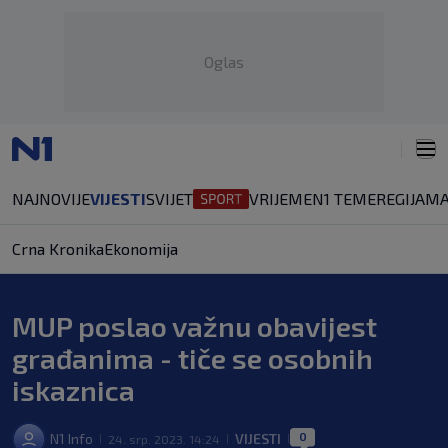
Oglas
NAJNOVIJE
VIJESTI
SVIJET
VRIJEME
N1 TEME
REGIJA
MA
Crna Kronika
Ekonomija
MUP poslao važnu obavijest
građanima - tiče se osobnih
iskaznica
0
N1 Info
VIJESTI
24. srp. 2023. 14:24
|
|
|