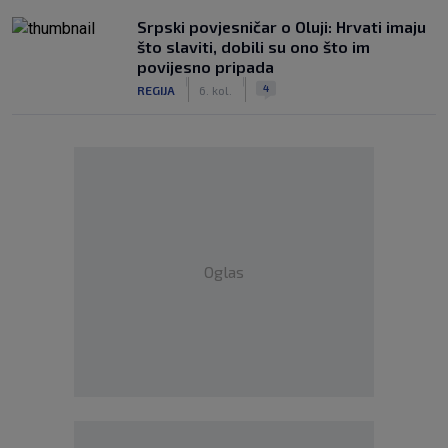
Srpski povjesničar o Oluji: Hrvati imaju
što slaviti, dobili su ono što im
povijesno pripada
|
|
4
REGIJA
6. kol.
Oglas