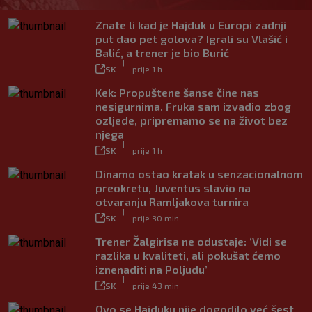
Znate li kad je Hajduk u Europi zadnji
put dao pet golova? Igrali su Vlašić i
Balić, a trener je bio Burić
|
SK
prije 1 h
Kek: Propuštene šanse čine nas
nesigurnima. Fruka sam izvadio zbog
ozljede, pripremamo se na život bez
njega
|
SK
prije 1 h
Dinamo ostao kratak u senzacionalnom
preokretu, Juventus slavio na
otvaranju Ramljakova turnira
|
SK
prije 30 min
Trener Žalgirisa ne odustaje: ‘Vidi se
razlika u kvaliteti, ali pokušat ćemo
iznenaditi na Poljudu’
|
SK
prije 43 min
Ovo se Hajduku nije dogodilo već šest