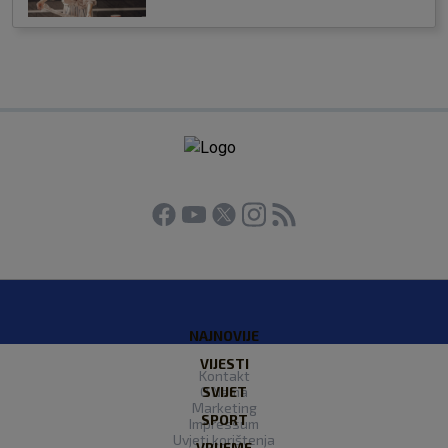
NAJNOVIJE
VIJESTI
Kontakt
O Nama
SVIJET
Marketing
SPORT
Impressum
Uvjeti korištenja
VRIJEME