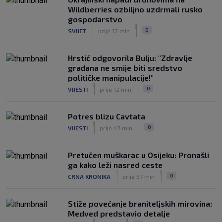
Wildberries ozbiljno uzdrmali rusko
gospodarstvo
|
|
0
SVIJET
prije 12 min
Hrstić odgovorila Bulju: "Zdravlje
građana ne smije biti sredstvo
političke manipulacije!"
|
|
0
VIJESTI
prije 12 min
Potres blizu Cavtata
|
|
0
VIJESTI
prije 47 min
Pretučen muškarac u Osijeku: Pronašli
ga kako leži nasred ceste
|
|
0
CRNA KRONIKA
prije 57 min
Stiže povećanje braniteljskih mirovina:
Medved predstavio detalje
|
|