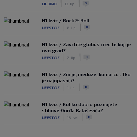
|
|
0
LJUBIMCI
13. lip.
N1 kviz / Rock & Roll
|
|
0
LIFESTYLE
8. lip.
N1 kviz / Zavrtite globus i recite koji je
ovo grad?
|
|
0
LIFESTYLE
2. lip.
N1 kviz / Zmije, meduze, komarci... Tko
je najopasniji?
|
|
0
LIFESTYLE
1. lip.
N1 kviz / Koliko dobro poznajete
stihove Đorđa Balaševića?
|
|
11
LIFESTYLE
18. svi.