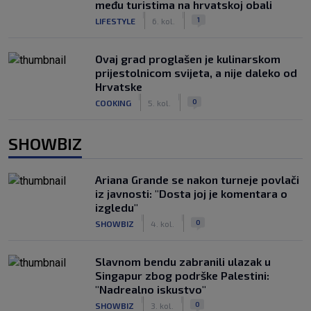
među turistima na hrvatskoj obali
|
|
1
LIFESTYLE
6. kol.
Ovaj grad proglašen je kulinarskom
prijestolnicom svijeta, a nije daleko od
Hrvatske
|
|
0
COOKING
5. kol.
SHOWBIZ
Ariana Grande se nakon turneje povlači
iz javnosti: "Dosta joj je komentara o
izgledu"
|
|
0
SHOWBIZ
4. kol.
Slavnom bendu zabranili ulazak u
Singapur zbog podrške Palestini:
"Nadrealno iskustvo"
|
|
0
SHOWBIZ
3. kol.