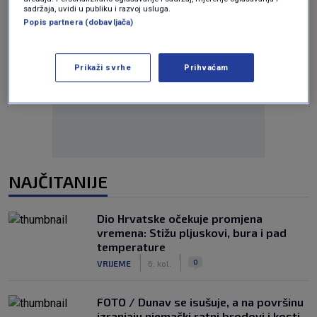
sadržaja, uvidi u publiku i razvoj usluga.
Popis partnera (dobavljača)
Prikaži svrhe
Prihvaćam
Oglas
NAJČITANIJE
Dio Hrvatske očekuje promjena
vremena: Stižu pljuskovi, bura i pad
temperature
|
|
0
VRIJEME
6. kol.
FOTO / Dunav se isušuje, a na površinu
izranjaju njemački ratni brodovi i kosti