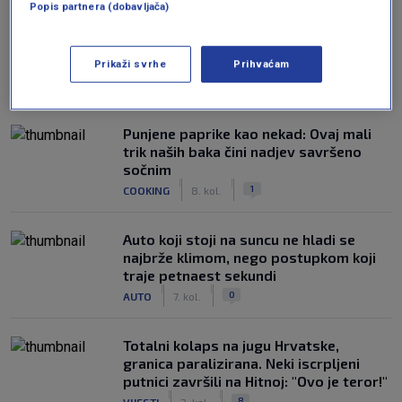
Popis partnera (dobavljača)
Prikaži svrhe
Prihvaćam
NAJČITANIJE
Punjene paprike kao nekad: Ovaj mali
trik naših baka čini nadjev savršeno
sočnim
|
|
1
COOKING
8. kol.
Auto koji stoji na suncu ne hladi se
najbrže klimom, nego postupkom koji
traje petnaest sekundi
|
|
0
AUTO
7. kol.
Totalni kolaps na jugu Hrvatske,
granica paralizirana. Neki iscrpljeni
putnici završili na Hitnoj: "Ovo je teror!"
|
|
8
VIJESTI
2. kol.