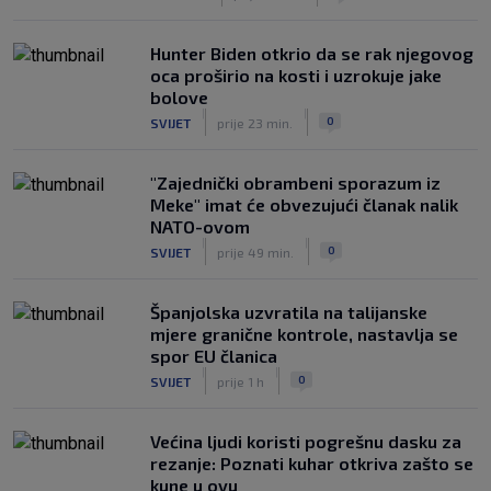
|
SK
prije 3 h
Hunter Biden otkrio da se rak njegovog
oca proširio na kosti i uzrokuje jake
bolove
|
|
0
SVIJET
prije 23 min.
"Zajednički obrambeni sporazum iz
Meke" imat će obvezujući članak nalik
NATO-ovom
|
|
0
SVIJET
prije 49 min.
Španjolska uzvratila na talijanske
mjere granične kontrole, nastavlja se
spor EU članica
|
|
0
SVIJET
prije 1 h
Većina ljudi koristi pogrešnu dasku za
rezanje: Poznati kuhar otkriva zašto se
kune u ovu