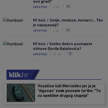
ovo grad?
|
|
0
LIFESTYLE
2. lip.
N1 kviz / Zmije, meduze, komarci... Tko
je najopasniji?
|
|
0
LIFESTYLE
1. lip.
N1 kviz / Koliko dobro poznajete
stihove Đorđa Balaševića?
|
|
11
LIFESTYLE
18. svi.
Vozačica tuži Mercedes jer ju je
"žigosao" znak poznate tvrtke: "To
su opekline drugog stupnja"