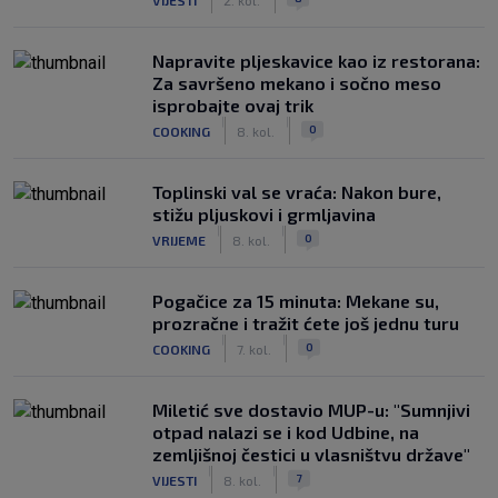
Napravite pljeskavice kao iz restorana:
Za savršeno mekano i sočno meso
isprobajte ovaj trik
|
|
0
COOKING
8. kol.
Toplinski val se vraća: Nakon bure,
stižu pljuskovi i grmljavina
|
|
0
VRIJEME
8. kol.
Pogačice za 15 minuta: Mekane su,
prozračne i tražit ćete još jednu turu
|
|
0
COOKING
7. kol.
Miletić sve dostavio MUP-u: "Sumnjivi
otpad nalazi se i kod Udbine, na
zemljišnoj čestici u vlasništvu države"
|
|
7
VIJESTI
8. kol.