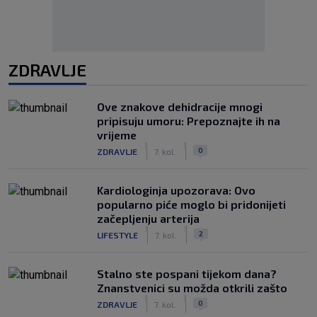
ZDRAVLJE
Ove znakove dehidracije mnogi
pripisuju umoru: Prepoznajte ih na
vrijeme
|
|
0
ZDRAVLJE
7. kol.
Kardiologinja upozorava: Ovo
popularno piće moglo bi pridonijeti
začepljenju arterija
|
|
2
LIFESTYLE
7. kol.
Stalno ste pospani tijekom dana?
Znanstvenici su možda otkrili zašto
|
|
0
ZDRAVLJE
7. kol.