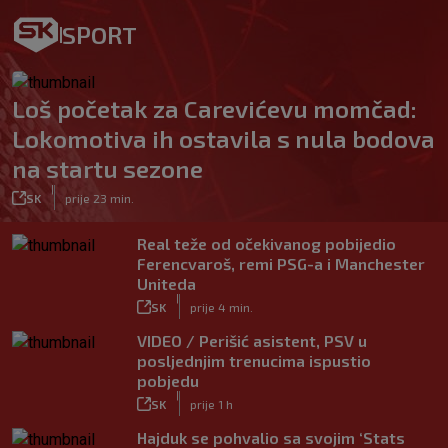
SPORT
Loš početak za Carevićevu momčad:
Lokomotiva ih ostavila s nula bodova
na startu sezone
|
SK
prije 23 min.
Real teže od očekivanog pobijedio
Ferencvaroš, remi PSG-a i Manchester
Uniteda
|
SK
prije 4 min.
VIDEO / Perišić asistent, PSV u
posljednjim trenucima ispustio
pobjedu
|
SK
prije 1 h
Hajduk se pohvalio sa svojim ‘Stats