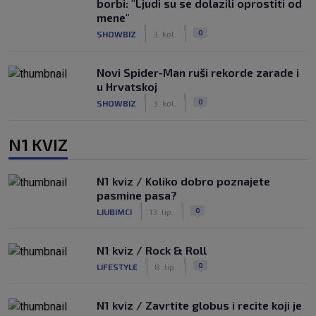
borbi: "Ljudi su se dolazili oprostiti od
mene"
|
|
0
SHOWBIZ
3. kol.
Novi Spider-Man ruši rekorde zarade i
u Hrvatskoj
|
|
0
SHOWBIZ
3. kol.
N1 KVIZ
N1 kviz / Koliko dobro poznajete
pasmine pasa?
|
|
0
LJUBIMCI
13. lip.
N1 kviz / Rock & Roll
|
|
0
LIFESTYLE
8. lip.
N1 kviz / Zavrtite globus i recite koji je