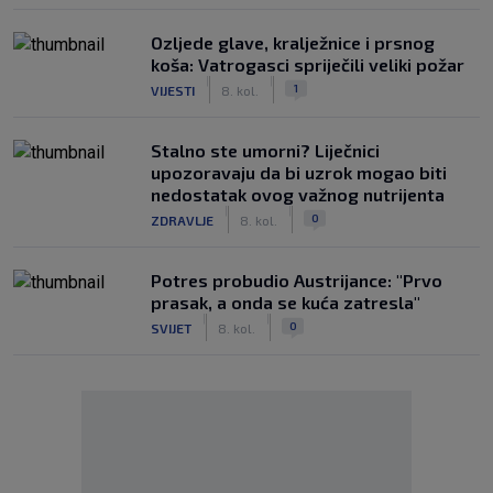
Ozljede glave, kralježnice i prsnog
koša: Vatrogasci spriječili veliki požar
|
|
1
VIJESTI
8. kol.
Stalno ste umorni? Liječnici
upozoravaju da bi uzrok mogao biti
nedostatak ovog važnog nutrijenta
|
|
0
ZDRAVLJE
8. kol.
Potres probudio Austrijance: "Prvo
prasak, a onda se kuća zatresla"
|
|
0
SVIJET
8. kol.