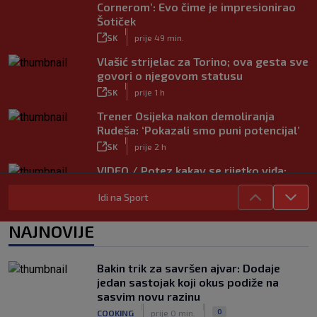
Cornerom’: Evo čime je impresionirao
Šotiček
|
SK
prije 49 min.
Vlašić strijelac za Torino; ova gesta sve
govori o njegovom statusu
|
SK
prije 1 h
Trener Osijeka nakon demoliranja
Rudeša: ‘Pokazali smo puni potencijal’
|
SK
prije 2 h
VIDEO / Potez kakav se rijetko viđa:
Kada pomoć nije stigla, na rukama je
Idi na Sport
iznio suigrača u bolovima
|
SK
prije 5 h
NAJNOVIJE
Vušković debitirao za Brighton:
Pogledajte brojke iz prvog nastupa
|
Bakin trik za savršen ajvar: Dodaje
SK
prije 3 h
jedan sastojak koji okus podiže na
Dinamo u finalu Ramljaka! Sutra protiv
sasvim novu razinu
Ajaxa na glavnom terenu Maksimira
|
|
0
COOKING
prije 0 min.