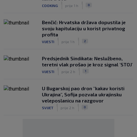
|
|
0
COOKING
prije 1 h
Benčić: Hrvatska država dopustila je
svoju kapitulaciju u korist privatnog
profita
|
|
2
VIJESTI
prije 1 h
Predsjednik Sindikata: Neslužbeno,
teretni vlak prošao je kroz signal 'STOJ'
|
|
1
VIJESTI
prije 2 h
U Bugarskoj pao dron "kakav koristi
Ukrajina", Sofija pozvala ukrajinsku
veleposlanicu na razgovor
|
|
0
SVIJET
prije 2 h