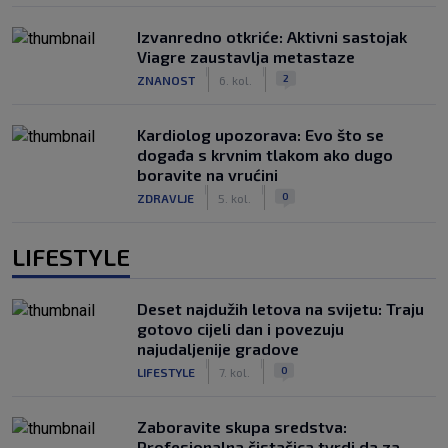
Izvanredno otkriće: Aktivni sastojak
Viagre zaustavlja metastaze
|
|
2
ZNANOST
6. kol.
Kardiolog upozorava: Evo što se
događa s krvnim tlakom ako dugo
boravite na vrućini
|
|
0
ZDRAVLJE
5. kol.
LIFESTYLE
Deset najdužih letova na svijetu: Traju
gotovo cijeli dan i povezuju
najudaljenije gradove
|
|
0
LIFESTYLE
7. kol.
Zaboravite skupa sredstva:
Profesionalna čistačica tvrdi da za