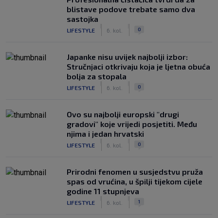
blistave podove trebate samo dva
sastojka
|
|
0
LIFESTYLE
6. kol.
Japanke nisu uvijek najbolji izbor:
Stručnjaci otkrivaju koja je ljetna obuća
bolja za stopala
|
|
0
LIFESTYLE
6. kol.
Ovo su najbolji europski "drugi
gradovi" koje vrijedi posjetiti. Među
njima i jedan hrvatski
|
|
0
LIFESTYLE
6. kol.
Prirodni fenomen u susjedstvu pruža
spas od vrućina, u špilji tijekom cijele
godine 11 stupnjeva
|
|
1
LIFESTYLE
6. kol.