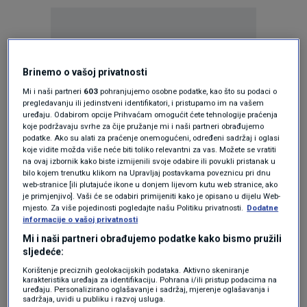
Brinemo o vašoj privatnosti
Oglas
Mi i naši partneri
603
pohranjujemo osobne podatke, kao što su podaci o
pregledavanju ili jedinstveni identifikatori, i pristupamo im na vašem
uređaju. Odabirom opcije Prihvaćam omogućit ćete tehnologije praćenja
koje podržavaju svrhe za čije pružanje mi i naši partneri obrađujemo
podatke. Ako su alati za praćenje onemogućeni, određeni sadržaj i oglasi
koje vidite možda više neće biti toliko relevantni za vas. Možete se vratiti
na ovaj izbornik kako biste izmijenili svoje odabire ili povukli pristanak u
bilo kojem trenutku klikom na Upravljaj postavkama poveznicu pri dnu
web-stranice [ili plutajuće ikone u donjem lijevom kutu web stranice, ako
je primjenjivo]. Vaši će se odabiri primijeniti kako je opisano u dijelu Web-
mjesto. Za više pojedinosti pogledajte našu Politiku privatnosti.
Dodatne
informacije o vašoj privatnosti
Mi i naši partneri obrađujemo podatke kako bismo pružili
sljedeće:
Oglas
Korištenje preciznih geolokacijskih podataka. Aktivno skeniranje
karakteristika uređaja za identifikaciju. Pohrana i/ili pristup podacima na
uređaju. Personalizirano oglašavanje i sadržaj, mjerenje oglašavanja i
sadržaja, uvidi u publiku i razvoj usluga.