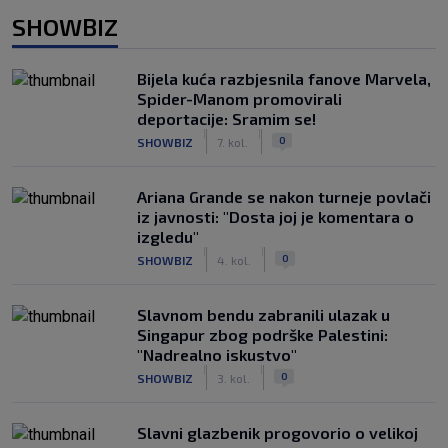
SHOWBIZ
Bijela kuća razbjesnila fanove Marvela,
Spider-Manom promovirali
deportacije: Sramim se!
|
|
0
SHOWBIZ
7. kol.
Ariana Grande se nakon turneje povlači
iz javnosti: "Dosta joj je komentara o
izgledu"
|
|
0
SHOWBIZ
4. kol.
Slavnom bendu zabranili ulazak u
Singapur zbog podrške Palestini:
"Nadrealno iskustvo"
|
|
0
SHOWBIZ
3. kol.
Slavni glazbenik progovorio o velikoj