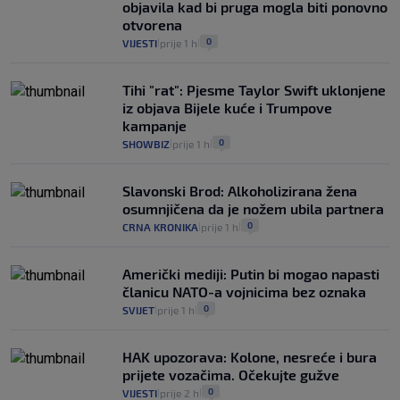
objavila kad bi pruga mogla biti ponovno
otvorena
0
VIJESTI
prije 1 h
|
|
Tihi "rat": Pjesme Taylor Swift uklonjene
iz objava Bijele kuće i Trumpove
kampanje
0
SHOWBIZ
prije 1 h
|
|
Slavonski Brod: Alkoholizirana žena
osumnjičena da je nožem ubila partnera
0
CRNA KRONIKA
prije 1 h
|
|
Američki mediji: Putin bi mogao napasti
članicu NATO-a vojnicima bez oznaka
0
SVIJET
prije 1 h
|
|
HAK upozorava: Kolone, nesreće i bura
prijete vozačima. Očekujte gužve
0
VIJESTI
prije 2 h
|
|