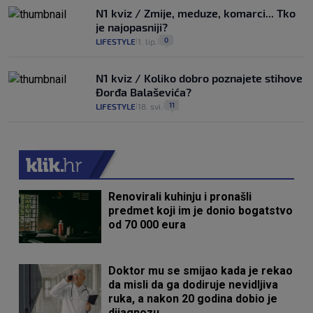
N1 kviz / Zmije, meduze, komarci... Tko
je najopasniji?
0
LIFESTYLE
1. lip.
|
|
N1 kviz / Koliko dobro poznajete stihove
Đorđa Balaševića?
11
LIFESTYLE
18. svi.
|
|
Renovirali kuhinju i pronašli
predmet koji im je donio bogatstvo
od 70 000 eura
Doktor mu se smijao kada je rekao
da misli da ga dodiruje nevidljiva
ruka, a nakon 20 godina dobio je
dijagnozu