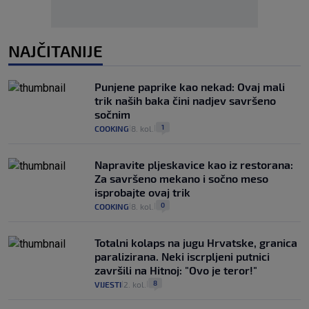
NAJČITANIJE
Punjene paprike kao nekad: Ovaj mali
trik naših baka čini nadjev savršeno
sočnim
1
COOKING
8. kol.
|
|
Napravite pljeskavice kao iz restorana:
Za savršeno mekano i sočno meso
isprobajte ovaj trik
0
COOKING
8. kol.
|
|
Totalni kolaps na jugu Hrvatske, granica
paralizirana. Neki iscrpljeni putnici
završili na Hitnoj: "Ovo je teror!"
8
VIJESTI
2. kol.
|
|