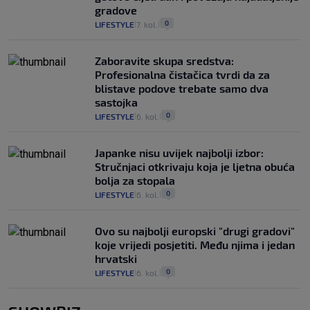
gradove
0
LIFESTYLE
7. kol.
|
|
Zaboravite skupa sredstva:
Profesionalna čistačica tvrdi da za
blistave podove trebate samo dva
sastojka
0
LIFESTYLE
6. kol.
|
|
Japanke nisu uvijek najbolji izbor:
Stručnjaci otkrivaju koja je ljetna obuća
bolja za stopala
0
LIFESTYLE
6. kol.
|
|
Ovo su najbolji europski "drugi gradovi"
koje vrijedi posjetiti. Među njima i jedan
hrvatski
0
LIFESTYLE
6. kol.
|
|