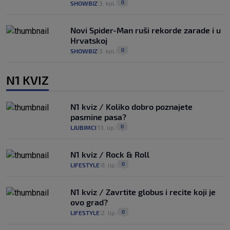
0
SHOWBIZ
3. kol.
|
|
Novi Spider-Man ruši rekorde zarade i u
Hrvatskoj
0
SHOWBIZ
3. kol.
|
|
N1 KVIZ
N1 kviz / Koliko dobro poznajete
pasmine pasa?
0
LJUBIMCI
13. lip.
|
|
N1 kviz / Rock & Roll
0
LIFESTYLE
8. lip.
|
|
N1 kviz / Zavrtite globus i recite koji je
ovo grad?
0
LIFESTYLE
2. lip.
|
|