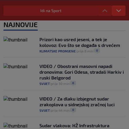
Selidba je jedno od stresnijih iskustava.
Evo aktualnih cijena i nekoliko savjeta
Idi na Sport
da prođe što lakše i jeftinije
0
VIJESTI
2. kol.
NAJNOVIJE
|
|
Izračunali smo koliko košta putovanje
automobilom na Hvar iz Zagreba, a
Prizori kao usred jeseni, a tek je
koliko iz Osijeka
kolovoz: Evo što se događa s drvećem
14
VIJESTI
2. kol.
|
|
0
KLIMATSKE PROMJENE
prije 8 min
|
|
VIDEO / Obostrani masovni napadi
dronovima: Gori Odesa, stradali Harkiv i
ruski Belgorod
0
SVIJET
prije 30 min
|
|
VIDEO / Za dlaku izbjegnut sudar
zrakoplova u sidnejskoj zračnoj luci
0
SVIJET
prije 44 min
|
|
Sudar vlakova: HŽ Infrastruktura