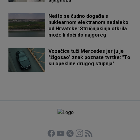
Nešto se čudno događa s
nuklearnom elektranom nedaleko
od Hrvatske: Stručnjakinja otkrila
može li doći do najgoreg
Vozačica tuži Mercedes jer ju je
"žigosao" znak poznate tvrtke: "To
su opekline drugog stupnja"