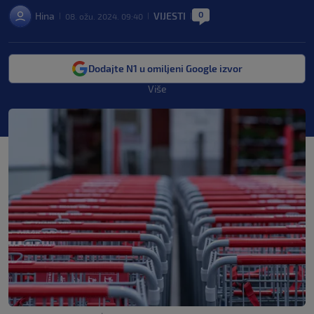
0
Hina
VIJESTI
08. ožu. 2024. 09:40
|
|
|
Dodajte N1 u omiljeni Google izvor
Više