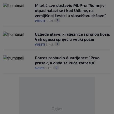
Miletić sve dostavio MUP-u: "Sumnjivi
otpad nalazi se i kod Udbine, na
zemljišnoj čestici u vlasništvu države"
7
VIJESTI
8. kol.
|
|
Ozljede glave, kralježnice i prsnog koša:
Vatrogasci spriječili veliki požar
1
VIJESTI
8. kol.
|
|
Potres probudio Austrijance: "Prvo
prasak, a onda se kuća zatresla"
0
SVIJET
8. kol.
|
|
Oglas