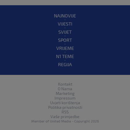
NAJNOVIJE
VIJESTI
SVIJET
SPORT
VRIJEME
N1 TEME
REGIJA
Kontakt
O Nama
Marketing
Impressum
Uvjeti korištenja
Politika privatnosti
RSS
Vaše primjedbe
Member of
United Media
- Copyright 2026