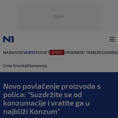
Oglas
NAJNOVIJE
VIJESTI
SVIJET
VRIJEME
N1 TEME
REGIJA
MAG
Crna Kronika
Ekonomija
Novo povlačenje proizvoda s
polica: "Suzdržite se od
konzumacije i vratite ga u
najbliži Konzum"