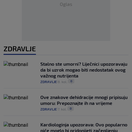
Oglas
ZDRAVLJE
Stalno ste umorni? Liječnici upozoravaju
da bi uzrok mogao biti nedostatak ovog
važnog nutrijenta
0
ZDRAVLJE
8. kol.
|
|
Ove znakove dehidracije mnogi pripisuju
umoru: Prepoznajte ih na vrijeme
0
ZDRAVLJE
7. kol.
|
|
Kardiologinja upozorava: Ovo popularno
piće moglo bi pridonijeti začepljenju