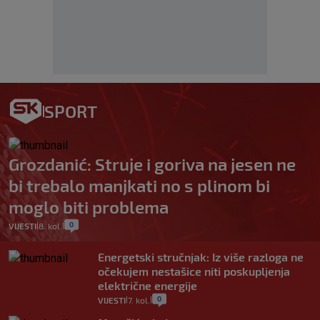
SPORT
Grozdanić: Struje i goriva na jesen ne
bi trebalo manjkati no s plinom bi
moglo biti problema
0
VIJESTI
8. kol.
|
|
Energetski stručnjak: Iz više razloga ne
očekujem nestašice niti poskupljenja
električne energije
0
VIJESTI
7. kol.
|
|