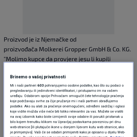
Proizvod je iz Njemačke od
proizvođača Molkerei Gropper GmbH & Co. KG.
"Molimo kupce da provjere jesu li kupili
navedeni proizvod, ako jesu da se suzdrže od
Brinemo o vašoj privatnosti
konzumacije te da ga vrate u najbližu Konzum
Mi i naši partneri
603
pohranjujemo osobne podatke, kao što su podaci o
prodavaonicu gdje će im biti vraćen novac",
pregledavanju ili jedinstveni identifikatori, i pristupamo im na vašem
uređaju. Odabirom opcije Prihvaćam omogućit ćete tehnologije praćenja
priopćili su iz Konzuma.
koje podržavaju svrhe za čije pružanje mi i naši partneri obrađujemo
podatke. Ako su alati za praćenje onemogućeni, određeni sadržaj i oglasi
koje vidite možda više neće biti toliko relevantni za vas. Možete se vratiti
Kupcima su se ispričali na neugodnosti, ali i
na ovaj izbornik kako biste izmijenili svoje odabire ili povukli pristanak u
bilo kojem trenutku klikom na Upravljaj postavkama poveznicu pri dnu
dodali da im je u interesu da svi proizvodi koje
web-stranice [ili plutajuće ikone u donjem lijevom kutu web stranice, ako
je primjenjivo]. Vaši će se odabiri primijeniti kako je opisano u dijelu Web-