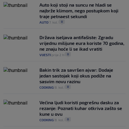
Auto koji stoji na suncu ne hladi se
najbrže klimom, nego postupkom koji
traje petnaest sekundi
0
AUTO
7. kol.
|
|
Država iseljava antifašiste: Zgradu
vrijednu milijune eura koriste 70 godina,
ne znaju hoće li se ikad vratiti
0
VIJESTI
prije 2 h
|
|
Bakin trik za savršen ajvar: Dodaje
jedan sastojak koji okus podiže na
sasvim novu razinu
0
COOKING
8. kol.
|
|
Većina ljudi koristi pogrešnu dasku za
rezanje: Poznati kuhar otkriva zašto se
kune u ovu
0
COOKING
8. kol.
|
|