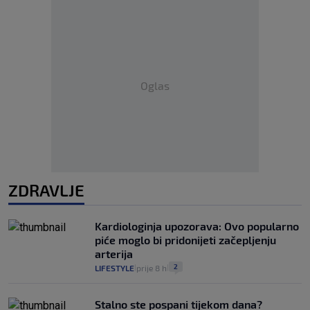
Oglas
ZDRAVLJE
Kardiologinja upozorava: Ovo popularno
piće moglo bi pridonijeti začepljenju
arterija
2
LIFESTYLE
prije 8 h
|
|
Stalno ste pospani tijekom dana?