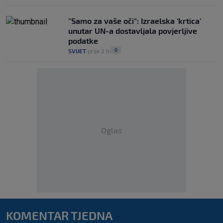
"Samo za vaše oči“: Izraelska 'krtica'
unutar UN-a dostavljala povjerljive
podatke
0
SVIJET
prije 2 h
|
|
Oglas
KOMENTAR TJEDNA