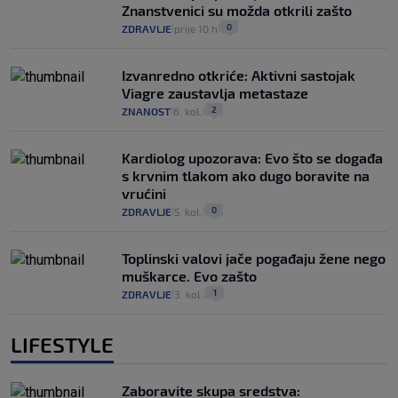
Znanstvenici su možda otkrili zašto
0
ZDRAVLJE
prije 10 h
|
|
Izvanredno otkriće: Aktivni sastojak
Viagre zaustavlja metastaze
2
ZNANOST
6. kol.
|
|
Kardiolog upozorava: Evo što se događa
s krvnim tlakom ako dugo boravite na
vrućini
0
ZDRAVLJE
5. kol.
|
|
Toplinski valovi jače pogađaju žene nego
muškarce. Evo zašto
1
ZDRAVLJE
3. kol.
|
|
LIFESTYLE
Zaboravite skupa sredstva: