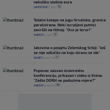
nekoliko stotina eura
0
LIFESTYLE
5. kol.
|
|
Totalni kolaps na jugu Hrvatske, granica
paralizirana. Neki iscrpljeni putnici
završili na Hitnoj: "Ovo je teror!"
7
VIJESTI
2. kol.
|
|
Jakovina o posjetu Zelenskog Srbiji: "Još
se nije odlučilo na koju stranu se ide"
1
SVIJET
prije 7 h
|
|
Pupovac sazvao izvanrednu
konferenciju, prikazan i video iz Knina:
"Zašto DORH ne poduzima mjere?"
14
VIJESTI
prije 6 h
|
|