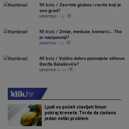
N1 kviz / Zavrtite globus i recite koji je
ovo grad?
0
LIFESTYLE
2. lip.
|
|
N1 kviz / Zmije, meduze, komarci... Tko
je najopasniji?
0
LIFESTYLE
1. lip.
|
|
N1 kviz / Koliko dobro poznajete stihove
Đorđa Balaševića?
11
LIFESTYLE
18. svi.
|
|
Ljudi su počeli stavljati limun
pokraj kreveta: Tvrde da rješava
jedan veliki problem