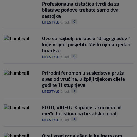
Profesionalna čistačica tvrdi da za
blistave podove trebate samo dva
sastojka
0
LIFESTYLE
6. kol.
|
|
Ovo su najbolji europski "drugi gradovi"
koje vrijedi posjetiti. Među njima i jedan
hrvatski
0
LIFESTYLE
6. kol.
|
|
Prirodni fenomen u susjedstvu pruža
spas od vrućina, u špilji tijekom cijele
godine 11 stupnjeva
1
LIFESTYLE
6. kol.
|
|
FOTO, VIDEO/ Kupanje s konjima hit
među turistima na hrvatskoj obali
1
LIFESTYLE
6. kol.
|
|
Ovaj grad proglašen je kulinarskom