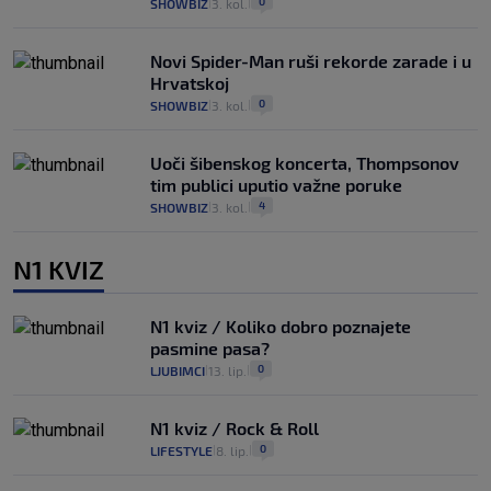
0
SHOWBIZ
3. kol.
|
|
Novi Spider-Man ruši rekorde zarade i u
Hrvatskoj
0
SHOWBIZ
3. kol.
|
|
Uoči šibenskog koncerta, Thompsonov
tim publici uputio važne poruke
4
SHOWBIZ
3. kol.
|
|
N1 KVIZ
N1 kviz / Koliko dobro poznajete
pasmine pasa?
0
LJUBIMCI
13. lip.
|
|
N1 kviz / Rock & Roll
0
LIFESTYLE
8. lip.
|
|