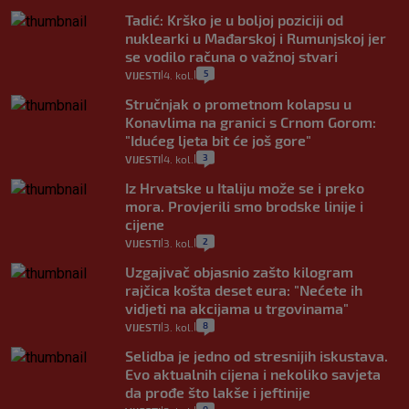
Tadić: Krško je u boljoj poziciji od
nuklearki u Mađarskoj i Rumunjskoj jer
se vodilo računa o važnoj stvari
5
VIJESTI
4. kol.
|
|
Stručnjak o prometnom kolapsu u
Konavlima na granici s Crnom Gorom:
"Idućeg ljeta bit će još gore"
3
VIJESTI
4. kol.
|
|
Iz Hrvatske u Italiju može se i preko
mora. Provjerili smo brodske linije i
cijene
2
VIJESTI
3. kol.
|
|
Uzgajivač objasnio zašto kilogram
rajčica košta deset eura: "Nećete ih
vidjeti na akcijama u trgovinama"
8
VIJESTI
3. kol.
|
|
Selidba je jedno od stresnijih iskustava.
Evo aktualnih cijena i nekoliko savjeta
da prođe što lakše i jeftinije