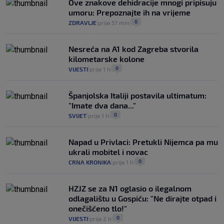
Ove znakove dehidracije mnogi pripisuju
umoru: Prepoznajte ih na vrijeme
0
ZDRAVLJE
prije 57 min
|
|
Nesreća na A1 kod Zagreba stvorila
kilometarske kolone
0
VIJESTI
prije 1 h
|
|
Španjolska Italiji postavila ultimatum:
"Imate dva dana..."
0
SVIJET
prije 1 h
|
|
Napad u Privlaci: Pretukli Nijemca pa mu
ukrali mobitel i novac
0
CRNA KRONIKA
prije 1 h
|
|
HZJZ se za N1 oglasio o ilegalnom
odlagalištu u Gospiću: "Ne dirajte otpad i
onečišćeno tlo!"
0
VIJESTI
prije 2 h
|
|