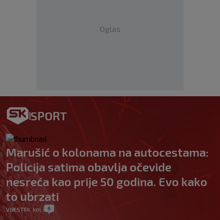
Oglas
SPORT
Marušić o kolonama na autocestama:
Policija satima obavlja očevide
nesreća kao prije 50 godina. Evo kako
to ubrzati
6
VIJESTI
4. kol.
|
|