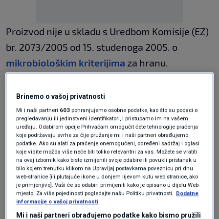
Proizvod nije u skladu s Uredbom Komisije (EZ)
br. 2073/2005 od 15. studenoga 2005. o
mikrobiološkim kriterijima
za hranu.
Proizvođač sira je Paška sirana ( Zadarska 5,
Brinemo o vašoj privatnosti
23250 Pag), a na tržište stavlja ZIGANTE Tartufi
Mi i naši partneri
603
pohranjujemo osobne podatke, kao što su podaci o
pregledavanju ili jedinstveni identifikatori, i pristupamo im na vašem
(Portoroška 15, 52460 Plovanija).
uređaju. Odabirom opcije Prihvaćam omogućit ćete tehnologije praćenja
koje podržavaju svrhe za čije pružanje mi i naši partneri obrađujemo
podatke. Ako su alati za praćenje onemogućeni, određeni sadržaj i oglasi
koje vidite možda više neće biti toliko relevantni za vas. Možete se vratiti
Obavijest se odnosi isključivo na navedeni
na ovaj izbornik kako biste izmijenili svoje odabire ili povukli pristanak u
bilo kojem trenutku klikom na Upravljaj postavkama poveznicu pri dnu
proizvod, izvijestio je Državni inspektorat.
web-stranice [ili plutajuće ikone u donjem lijevom kutu web stranice, ako
je primjenjivo]. Vaši će se odabiri primijeniti kako je opisano u dijelu Web-
mjesto. Za više pojedinosti pogledajte našu Politiku privatnosti.
Dodatne
N1 pratite putem aplikacija
informacije o vašoj privatnosti
Mi i naši partneri obrađujemo podatke kako bismo pružili