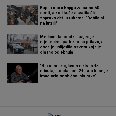
Kupila staru knjigu za samo 50
centi, a kod kuće shvatila što
zapravo drži u rukama: "Dobila si
na lutriji"
Medicinsko sestri susjed je
mjesecima parkirao na prilazu, a
onda je uslijedila osveta koja je
glasno odjeknula
"Bio sam proglašen mrtvim 45
minuta, a onda sam 24 sata kasnije
imao vrlo neobično iskustvo"