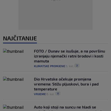
NAJČITANIJE
FOTO / Dunav se isušuje, a na površinu
izranjaju njemački ratni brodovi i kosti
mamuta
2
KLIMATSKE PROMJENE
5. kol.
|
|
Dio Hrvatske očekuje promjena
vremena: Stižu pljuskovi, bura i pad
temperature
0
VRIJEME
6. kol.
|
|
Auto koji stoji na suncu ne hladi se