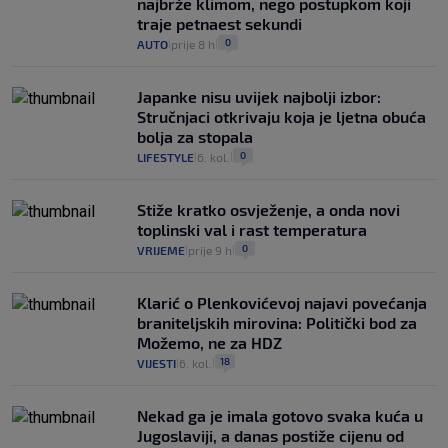
najbrže klimom, nego postupkom koji
traje petnaest sekundi
0
AUTO
prije 8 h
|
|
Japanke nisu uvijek najbolji izbor:
Stručnjaci otkrivaju koja je ljetna obuća
bolja za stopala
0
LIFESTYLE
6. kol.
|
|
Stiže kratko osvježenje, a onda novi
toplinski val i rast temperatura
0
VRIJEME
prije 9 h
|
|
Klarić o Plenkovićevoj najavi povećanja
braniteljskih mirovina: Politički bod za
Možemo, ne za HDZ
18
VIJESTI
6. kol.
|
|
Nekad ga je imala gotovo svaka kuća u
Jugoslaviji, a danas postiže cijenu od