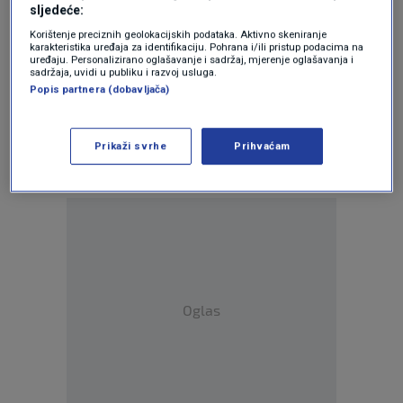
za
Android
|
iPhone/iPad
i društvenih
sljedeće:
mreža
Twitter
|
Facebook
|
Instagram.
Korištenje preciznih geolokacijskih podataka. Aktivno skeniranje
karakteristika uređaja za identifikaciju. Pohrana i/ili pristup podacima na
uređaju. Personalizirano oglašavanje i sadržaj, mjerenje oglašavanja i
sadržaja, uvidi u publiku i razvoj usluga.
Popis partnera (dobavljača)
Teme
Prikaži svrhe
Prihvaćam
KRAVLJI SIR
OPOZIV PROIZVODA
POVLAČENJE PROIZVODA
Oglas