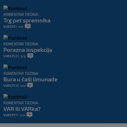
KOMENTAR TJEDNA
Trg pet spremnika
5
VIJESTI
1. kol.
|
|
KOMENTAR TJEDNA
Porazna inspekcija
11
VIJESTI
25. srp.
|
|
KOMENTAR TJEDNA
Bura u čaši limunade
0
VIJESTI
18. srp.
|
|
KOMENTAR TJEDNA
VAR ili VARka?
4
VIJESTI
11. srp.
|
|