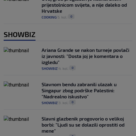
prijestolnicom svijeta, a nije daleko od
Hrvatske
0
COOKING
5. kol.
|
|
SHOWBIZ
Ariana Grande se nakon turneje povlači
iz javnosti: "Dosta joj je komentara o
izgledu"
0
SHOWBIZ
4. kol.
|
|
Slavnom bendu zabranili ulazak u
Singapur zbog podrške Palestini:
"Nadrealno iskustvo"
0
SHOWBIZ
3. kol.
|
|
Slavni glazbenik progovorio o velikoj
borbi: "Ljudi su se dolazili oprostiti od
mene"