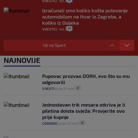
0
VIJESTI
2. kol.
|
|
Izračunali smo koliko košta putovanje
automobilom na Hvar iz Zagreba, a
koliko iz Osijeka
14
VIJESTI
2. kol.
|
|
"Kći je otišla na more, a zaboravila
zdravstvenu iskaznicu". Kakva su prava
Idi na Sport
pacijenata izvan mjesta prebivališta?
1
VIJESTI
1. kol.
NAJNOVIJE
|
|
Kako spriječiti nasilje? "Tako da glavni
junaci naših priča budu oni koji pomažu,
Pupovac prozvao DORH, evo što su mu
a ne oni koji su pobijedili nekoga"
odgovorili
2
VIJESTI
30. srp.
|
|
0
VIJESTI
prije 11 min
|
|
Jednostavan trik mesara otkriva je li
piletina doista svježa: Provjerite ovo
prije kupnje
0
COOKING
prije 25 min
|
|