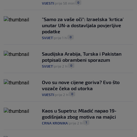
0
VIJESTI
prije 58 min
|
|
"Samo za vaše oči“: Izraelska 'krtica'
unutar UN-a dostavljala povjerljive
podatke
0
SVIJET
prije 1 h
|
|
Saudijska Arabija, Turska i Pakistan
potpisali obrambeni sporazum
0
SVIJET
prije 2 h
|
|
Ovo su nove cijene goriva? Evo što
vozače čeka od utorka
0
VIJESTI
prije 2 h
|
|
Kaos u Supetru: Mladić napao 19-
godišnjaka zbog motiva na majici
1
CRNA KRONIKA
prije 2 h
|
|