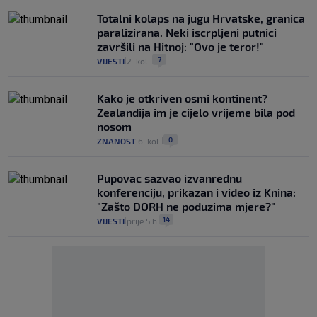
Totalni kolaps na jugu Hrvatske, granica
paralizirana. Neki iscrpljeni putnici
završili na Hitnoj: "Ovo je teror!"
7
VIJESTI
2. kol.
|
|
Kako je otkriven osmi kontinent?
Zealandija im je cijelo vrijeme bila pod
nosom
0
ZNANOST
6. kol.
|
|
Pupovac sazvao izvanrednu
konferenciju, prikazan i video iz Knina:
"Zašto DORH ne poduzima mjere?"
14
VIJESTI
prije 5 h
|
|