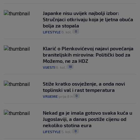
Japanke nisu uvijek najbolji izbor:
Stručnjaci otkrivaju koja je ljetna obuća
bolja za stopala
0
LIFESTYLE
6. kol.
|
|
Klarić o Plenkovićevoj najavi povećanja
braniteljskih mirovina: Politički bod za
Možemo, ne za HDZ
18
VIJESTI
6. kol.
|
|
Stiže kratko osvježenje, a onda novi
toplinski val i rast temperatura
0
VRIJEME
prije 8 h
|
|
Nekad ga je imala gotovo svaka kuća u
Jugoslaviji, a danas postiže cijenu od
nekoliko stotina eura
0
LIFESTYLE
5. kol.
|
|