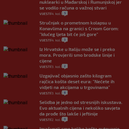
nuklearki u Mađarskoj i Rumunjskoj jer
se vodilo računa o važnoj stvari
5
VIJESTI
4. kol.
|
|
Stručnjak o prometnom kolapsu u
Konavlima na granici s Crnom Gorom:
"Idućeg ljeta bit će još gore"
3
VIJESTI
4. kol.
|
|
Iz Hrvatske u Italiju može se i preko
mora. Provjerili smo brodske linije i
cijene
2
VIJESTI
3. kol.
|
|
Uzgajivač objasnio zašto kilogram
rajčica košta deset eura: "Nećete ih
vidjeti na akcijama u trgovinama"
8
VIJESTI
3. kol.
|
|
Selidba je jedno od stresnijih iskustava.
Evo aktualnih cijena i nekoliko savjeta
da prođe što lakše i jeftinije
0
VIJESTI
2. kol.
|
|
Izračunali smo koliko košta putovanje