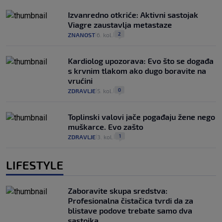
Izvanredno otkriće: Aktivni sastojak
Viagre zaustavlja metastaze
2
ZNANOST
6. kol.
|
|
Kardiolog upozorava: Evo što se događa
s krvnim tlakom ako dugo boravite na
vrućini
0
ZDRAVLJE
5. kol.
|
|
Toplinski valovi jače pogađaju žene nego
muškarce. Evo zašto
1
ZDRAVLJE
3. kol.
|
|
LIFESTYLE
Zaboravite skupa sredstva:
Profesionalna čistačica tvrdi da za
blistave podove trebate samo dva
sastojka