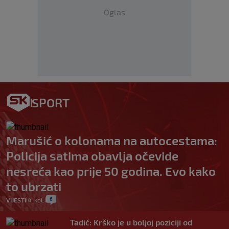
Oglas
SPORT
Marušić o kolonama na autocestama:
Policija satima obavlja očevide
nesreća kao prije 50 godina. Evo kako
to ubrzati
6
VIJESTI
4. kol.
|
|
Tadić: Krško je u boljoj poziciji od