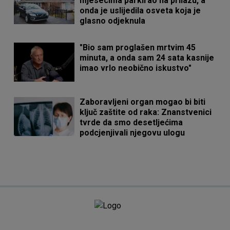
mjesecima parkirao na prilazu, a
onda je uslijedila osveta koja je
glasno odjeknula
"Bio sam proglašen mrtvim 45
minuta, a onda sam 24 sata kasnije
imao vrlo neobično iskustvo"
Zaboravljeni organ mogao bi biti
ključ zaštite od raka: Znanstvenici
tvrde da smo desetljećima
podcjenjivali njegovu ulogu