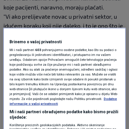
koje pacijenti, naravno, moraju plaćati.
"Vi ako prelijevate novac u privatni sektor, u
idućem koraku koji nije daleko, i to je ono što je
problem, imat ćemo to da će se samo bogati
Brinemo o vašoj privatnosti
moći liječiti, a siromašni će ići, kako je rekao
Mi i naši partneri
603
pohranjujemo osobne podatke, kao što su podaci o
vaš ministar, kod svećenika", rekla je saborska
pregledavanju ili jedinstveni identifikatori, i pristupamo im na vašem
uređaju. Odabirom opcije Prihvaćam omogućit ćete tehnologije praćenja
zastupnica
Ivana Kekin
.
koje podržavaju svrhe za čije pružanje mi i naši partneri obrađujemo
podatke. Ako su alati za praćenje onemogućeni, određeni sadržaj i oglasi
koje vidite možda više neće biti toliko relevantni za vas. Možete se vratiti
na ovaj izbornik kako biste izmijenili svoje odabire ili povukli pristanak u
Nakon što je Vlada proglasila izgradnju
bilo kojem trenutku klikom na Upravljaj postavkama poveznicu pri dnu
privatne onkološke bolnice Medikol projektom
web-stranice [ili plutajuće ikone u donjem lijevom kutu web stranice, ako
je primjenjivo]. Vaši će se odabiri primijeniti kako je opisano u dijelu Web-
od strateškog značaja, zaredale su se reakcije.
mjesto. Za više pojedinosti pogledajte našu Politiku privatnosti.
Dodatne
informacije o vašoj privatnosti
Kekin kaže da je Vladina zadaća ulagati u razvoj
Mi i naši partneri obrađujemo podatke kako bismo pružili
javnog zdravstva, a ne poduzimati ovakve
sljedeće:
Korištenje preciznih geolokacijskih podataka. Aktivno skeniranje
korake.