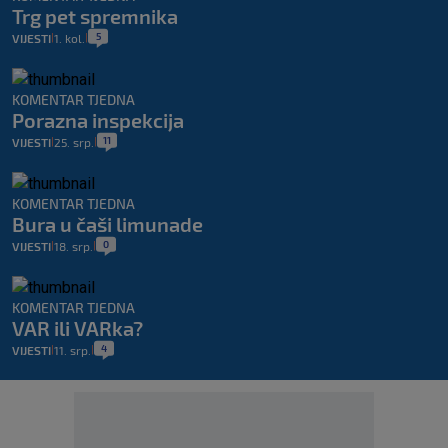
Trg pet spremnika
5
VIJESTI
1. kol.
|
|
KOMENTAR TJEDNA
Porazna inspekcija
11
VIJESTI
25. srp.
|
|
KOMENTAR TJEDNA
Bura u čaši limunade
0
VIJESTI
18. srp.
|
|
KOMENTAR TJEDNA
VAR ili VARka?
4
VIJESTI
11. srp.
|
|