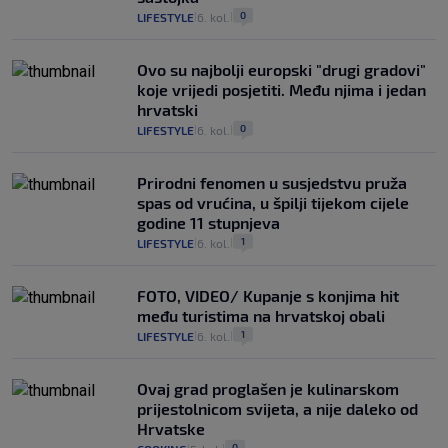
0
LIFESTYLE
6. kol.
|
|
Ovo su najbolji europski "drugi gradovi"
koje vrijedi posjetiti. Među njima i jedan
hrvatski
0
LIFESTYLE
6. kol.
|
|
Prirodni fenomen u susjedstvu pruža
spas od vrućina, u špilji tijekom cijele
godine 11 stupnjeva
1
LIFESTYLE
6. kol.
|
|
FOTO, VIDEO/ Kupanje s konjima hit
među turistima na hrvatskoj obali
1
LIFESTYLE
6. kol.
|
|
Ovaj grad proglašen je kulinarskom
prijestolnicom svijeta, a nije daleko od
Hrvatske
0