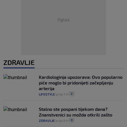
Oglas
ZDRAVLJE
Kardiologinja upozorava: Ovo popularno
piće moglo bi pridonijeti začepljenju
arterija
2
LIFESTYLE
prije 7 h
|
|
Stalno ste pospani tijekom dana?
Znanstvenici su možda otkrili zašto
0
ZDRAVLJE
prije 8 h
|
|