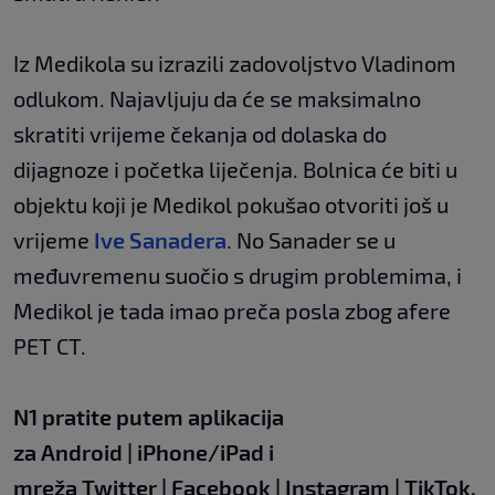
Iz Medikola su izrazili zadovoljstvo Vladinom
odlukom. Najavljuju da će se maksimalno
skratiti vrijeme čekanja od dolaska do
dijagnoze i početka liječenja. Bolnica će biti u
objektu koji je Medikol pokušao otvoriti još u
vrijeme
Ive Sanadera
. No Sanader se u
međuvremenu suočio s drugim problemima, i
Medikol je tada imao preča posla zbog afere
PET CT.
N1 pratite putem aplikacija
za
Android
|
iPhone/iPad
i
mreža
Twitter
|
Facebook
|
Instagram
|
TikTok
.