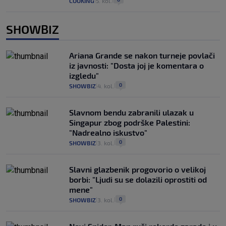
COOKING
5. kol.
|
|
SHOWBIZ
Ariana Grande se nakon turneje povlači
iz javnosti: "Dosta joj je komentara o
izgledu"
0
SHOWBIZ
4. kol.
|
|
Slavnom bendu zabranili ulazak u
Singapur zbog podrške Palestini:
"Nadrealno iskustvo"
0
SHOWBIZ
3. kol.
|
|
Slavni glazbenik progovorio o velikoj
borbi: "Ljudi su se dolazili oprostiti od
mene"
0
SHOWBIZ
3. kol.
|
|