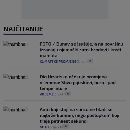
NAJČITANIJE
FOTO / Dunav se isušuje, a na površinu
izranjaju njemački ratni brodovi i kosti
mamuta
2
KLIMATSKE PROMJENE
5. kol.
|
|
Dio Hrvatske očekuje promjena
vremena: Stižu pljuskovi, bura i pad
temperature
0
VRIJEME
6. kol.
|
|
Auto koji stoji na suncu ne hladi se
najbrže klimom, nego postupkom koji
traje petnaest sekundi
0
AUTO
prije 7 h
|
|