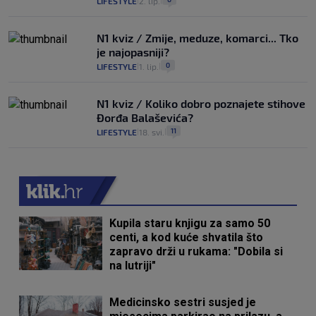
LIFESTYLE
2. lip.
|
|
N1 kviz / Zmije, meduze, komarci... Tko
je najopasniji?
0
LIFESTYLE
1. lip.
|
|
N1 kviz / Koliko dobro poznajete stihove
Đorđa Balaševića?
11
LIFESTYLE
18. svi.
|
|
Kupila staru knjigu za samo 50
centi, a kod kuće shvatila što
zapravo drži u rukama: "Dobila si
na lutriji"
Medicinsko sestri susjed je