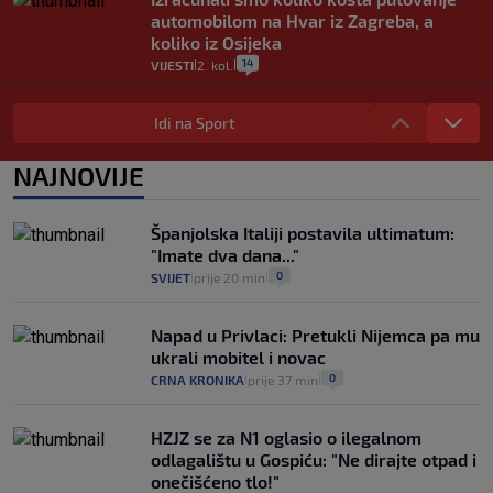
automobilom na Hvar iz Zagreba, a
koliko iz Osijeka
14
VIJESTI
2. kol.
|
|
"Kći je otišla na more, a zaboravila
zdravstvenu iskaznicu". Kakva su prava
Idi na Sport
pacijenata izvan mjesta prebivališta?
1
VIJESTI
1. kol.
NAJNOVIJE
|
|
Kako spriječiti nasilje? "Tako da glavni
junaci naših priča budu oni koji pomažu,
Španjolska Italiji postavila ultimatum:
a ne oni koji su pobijedili nekoga"
"Imate dva dana..."
2
VIJESTI
30. srp.
|
|
0
SVIJET
prije 20 min
|
|
Napad u Privlaci: Pretukli Nijemca pa mu
ukrali mobitel i novac
0
CRNA KRONIKA
prije 37 min
|
|
HZJZ se za N1 oglasio o ilegalnom
odlagalištu u Gospiću: "Ne dirajte otpad i
onečišćeno tlo!"