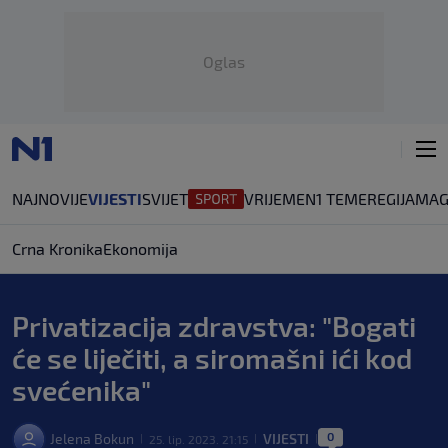
Oglas
NAJNOVIJE
VIJESTI
SVIJET
VRIJEME
N1 TEME
REGIJA
MAG
Crna Kronika
Ekonomija
Privatizacija zdravstva: "Bogati
će se liječiti, a siromašni ići kod
svećenika"
0
Jelena Bokun
VIJESTI
25. lip. 2023. 21:15
|
|
|