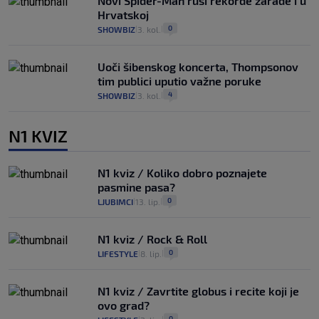
Novi Spider-Man ruši rekorde zarade i u
Hrvatskoj
0
SHOWBIZ
3. kol.
|
|
Uoči šibenskog koncerta, Thompsonov
tim publici uputio važne poruke
4
SHOWBIZ
3. kol.
|
|
N1 KVIZ
N1 kviz / Koliko dobro poznajete
pasmine pasa?
0
LJUBIMCI
13. lip.
|
|
N1 kviz / Rock & Roll
0
LIFESTYLE
8. lip.
|
|
N1 kviz / Zavrtite globus i recite koji je
ovo grad?
0