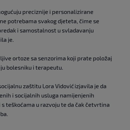
mogućuju preciznije i personalizirane
ene potrebama svakog djeteta, čime se
predak i samostalnost u svladavanju
la je.
ljive ortoze sa senzorima koji prate položaj
ju bolesniku i terapeutu.
cijalnu zaštitu Lora Vidović izjavila je da
nih i socijalnih usluga namijenjenih
i s teškoćama u razvoju te da čak četvrtina
eba.