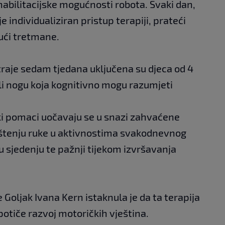
ehabilitacijske mogućnosti robota. Svaki dan,
 individualiziran pristup terapiji, prateći
ući tretmane.
i traje sedam tjedana uključena su djeca od 4
ili nogu koja kognitivno mogu razumjeti
ki pomaci uočavaju se u snazi zahvaćene
rištenju ruke u aktivnostima svakodnevnog
 u sjedenju te pažnji tijekom izvršavanja
 Goljak Ivana Kern istaknula je da ta terapija
potiče razvoj motoričkih vještina.