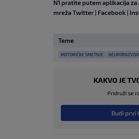
N1 pratite putem aplikacija za
mreža
Twitter
|
Facebook
|
In
Teme
MOTORIČKE SMETNJE
NEURORAZVOJ
KAKVO JE TV
Pridruži se r
Budi prvi 