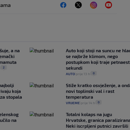
ežama
šuje, a na
Auto koji stoji na suncu ne hla
jemački
se najbrže klimom, nego
i mamuta
postupkom koji traje petnaest
sekundi
2
.
|
0
AUTO
prije 13 h
|
|
ajbolji
Stiže kratko osvježenje, a ond
rivaju koja
novi toplinski val i rast
 za stopala
temperatura
0
VRIJEME
prije 14 h
|
|
Zelenskog
Totalni kolaps na jugu
lučilo na
Hrvatske, granica paralizirana
Neki iscrpljeni putnici završili