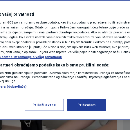
nica Goljak
MAGAZIN
N1 KOMENTAR
 vašoj privatnosti
botsku rehabilitaciju
rtneri
603
pohranjujemo osobne podatke, kao što su podaci o pregledavanju ili jedinstveni 
KOLUMNE
o im na vašem uređaju. Odabirom opcije Prihvaćam omogućit ćete tehnologije praćenja
vrhe za čije pružanje mi i naši partneri obrađujemo podatke. Ako su alati za praćenje
žaj i oglasi koje vidite možda više neće biti toliko relevantni za vas. Možete se vratiti n
N1(DIS)INFO
zmijenili svoje odabire ili povukli pristanak u bilo kojem trenutku klikom na Upravljaj p
i dnu web-stranice [ili plutajuće ikone u donjem lijevom kutu web stranice, ako je primje
0
IJESTI
komentara
|
KLIMATSKE PROMJENE
rimijeniti kako je opisano u dijelu Web-mjesto. Za više pojedinosti pogledajte našu Politi
Dodatne informacije o vašoj privatnosti
FOTO
 partneri obrađujemo podatke kako bismo pružili sljedeće:
Više
reciznih geolokacijskih podataka. Aktivno skeniranje karakteristika uređaja za identifika
p podacima na uređaju. Personalizirano oglašavanje i sadržaj, mjerenje oglašavanja i sadr
VIDEO
zvoj usluga.
era (dobavljača)
Prikaži svrhe
Prihvaćam