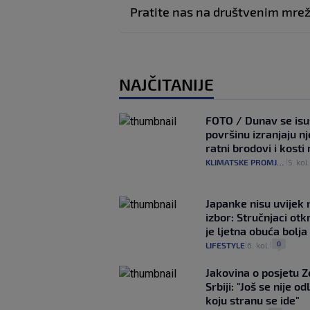
Pratite nas na društvenim mr
NAJČITANIJE
FOTO / Dunav se isu
površinu izranjaju n
ratni brodovi i kost
KLIMATSKE PROMJENE
5. kol
|
Japanke nisu uvijek n
izbor: Stručnjaci otk
je ljetna obuća bolja
0
LIFESTYLE
6. kol.
|
|
Jakovina o posjetu 
Srbiji: "Još se nije od
koju stranu se ide"