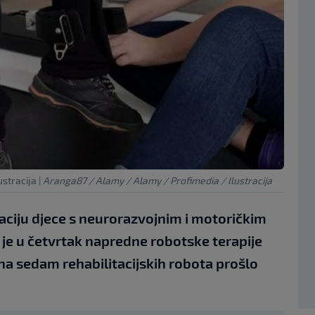
ustracija
|
Aranga87 / Alamy / Alamy / Profimedia / Ilustracija
taciju djece s neurorazvojnim i motoričkim
je u četvrtak napredne robotske terapije
s na sedam rehabilitacijskih robota prošlo