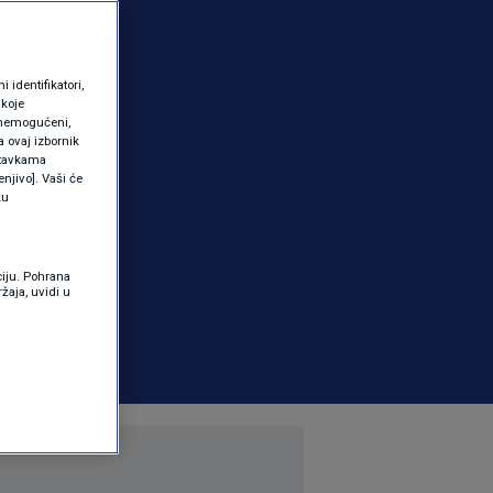
identifikatori,
 koje
 onemogućeni,
a ovaj izbornik
ostavkama
njivo]. Vaši će
ku
ciju. Pohrana
žaja, uvidi u