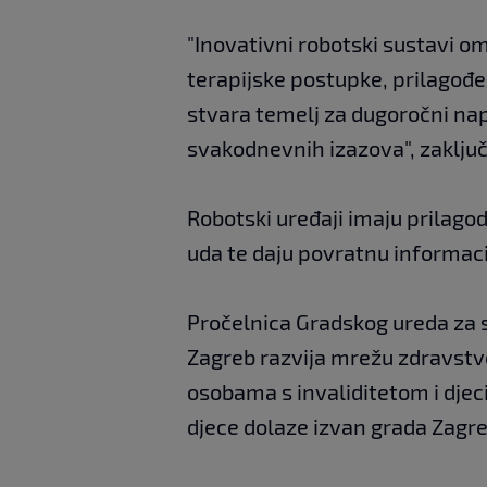
"Inovativni robotski sustavi o
terapijske postupke, prilagođ
stvara temelj za dugoročni na
svakodnevnih izazova", zaključi
Robotski uređaji imaju prilagod
uda te daju povratnu informaci
Pročelnica Gradskog ureda za so
Zagreb razvija mrežu zdravstve
osobama s invaliditetom i djec
djece dolaze izvan grada Zagr