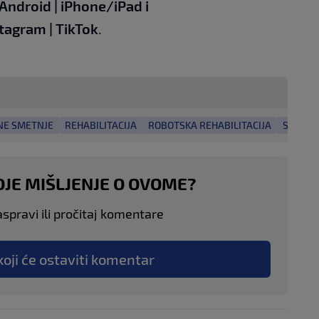
Android
|
iPhone/iPad
i
stagram
|
TikTok
.
NE SMETNJE
REHABILITACIJA
ROBOTSKA REHABILITACIJA
SPECIJ
OJE MIŠLJENJE O OVOME?
aspravi ili pročitaj komentare
koji će ostaviti komentar