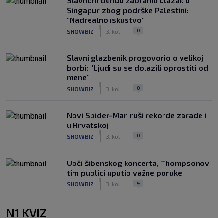
Slavnom bendu zabranili ulazak u
Singapur zbog podrške Palestini:
"Nadrealno iskustvo"
|
|
0
SHOWBIZ
3. kol.
Slavni glazbenik progovorio o velikoj
borbi: "Ljudi su se dolazili oprostiti od
mene"
|
|
0
SHOWBIZ
3. kol.
Novi Spider-Man ruši rekorde zarade i
u Hrvatskoj
|
|
0
SHOWBIZ
3. kol.
Uoči šibenskog koncerta, Thompsonov
tim publici uputio važne poruke
|
|
4
SHOWBIZ
3. kol.
N1 KVIZ