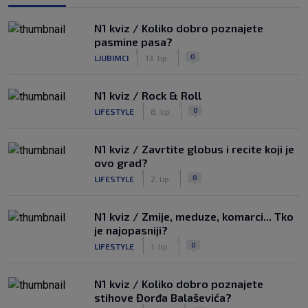
N1 kviz / Koliko dobro poznajete
pasmine pasa?
|
|
0
LJUBIMCI
13. lip.
N1 kviz / Rock & Roll
|
|
0
LIFESTYLE
8. lip.
N1 kviz / Zavrtite globus i recite koji je
ovo grad?
|
|
0
LIFESTYLE
2. lip.
N1 kviz / Zmije, meduze, komarci... Tko
je najopasniji?
|
|
0
LIFESTYLE
1. lip.
N1 kviz / Koliko dobro poznajete
stihove Đorđa Balaševića?
|
|