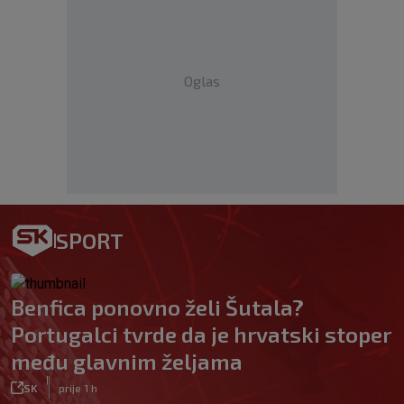
Oglas
SPORT
Benfica ponovno želi Šutala?
Portugalci tvrde da je hrvatski stoper
među glavnim željama
|
SK
prije 1 h