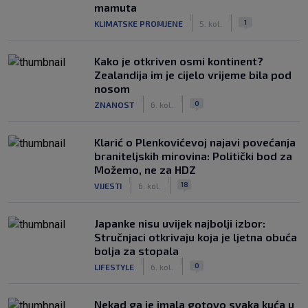
mamuta
|
|
1
KLIMATSKE PROMJENE
5. kol.
Kako je otkriven osmi kontinent?
Zealandija im je cijelo vrijeme bila pod
nosom
|
|
0
ZNANOST
6. kol.
Klarić o Plenkovićevoj najavi povećanja
braniteljskih mirovina: Politički bod za
Možemo, ne za HDZ
|
|
18
VIJESTI
6. kol.
Japanke nisu uvijek najbolji izbor:
Stručnjaci otkrivaju koja je ljetna obuća
bolja za stopala
|
|
0
LIFESTYLE
6. kol.
Nekad ga je imala gotovo svaka kuća u