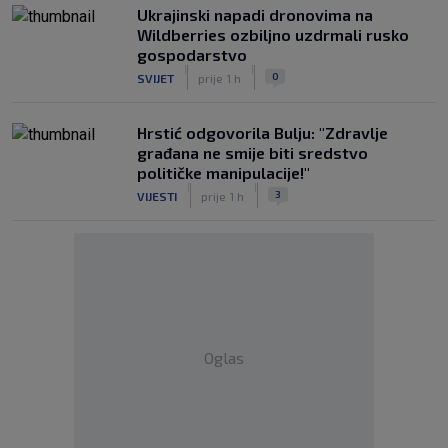
Ukrajinski napadi dronovima na
Wildberries ozbiljno uzdrmali rusko
gospodarstvo
|
|
0
SVIJET
prije 1 h
Hrstić odgovorila Bulju: "Zdravlje
građana ne smije biti sredstvo
političke manipulacije!"
|
|
3
VIJESTI
prije 1 h
Oglas