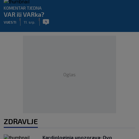
KOMENTAR TJEDNA
VAR ili VARka?
|
|
4
VIJESTI
11. srp.
Oglas
ZDRAVLJE
Kardiologinja upozorava: Ovo