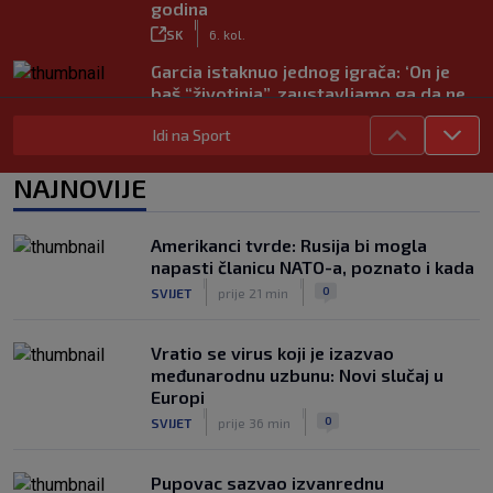
godina
|
SK
6. kol.
Garcia istaknuo jednog igrača: ‘On je
baš “životinja”, zaustavljamo ga da ne
trenira tako’
Idi na Sport
|
SK
6. kol.
Junak riječke pobjede priznao: ‘Nisam
NAJNOVIJE
zadovoljan, trebalo je biti barem dva
razlike’
|
Amerikanci tvrde: Rusija bi mogla
SK
6. kol.
napasti članicu NATO-a, poznato i kada
Pajaziti: Pokušat ćemo biti bolji protiv
|
|
0
SVIJET
prije 21 min
Istre
|
SK
6. kol.
Vratio se virus koji je izazvao
međunarodnu uzbunu: Novi slučaj u
Europi
|
|
0
SVIJET
prije 36 min
Pupovac sazvao izvanrednu