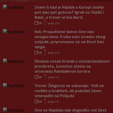
Znate li kad je Hajduk u Europi zadnji
put dao pet golova? Igrali su Vlašić i
Balić, a trener je bio Burić
|
SK
prije 2 h
Kek: Propuštene šanse čine nas
nesigurnima. Fruka sam izvadio zbog
ozljede, pripremamo se na život bez
njega
|
SK
prije 2 h
Dinamo ostao kratak u senzacionalnom
preokretu, Juventus slavio na
otvaranju Ramljakova turnira
|
SK
prije 1 h
Trener Žalgirisa ne odustaje: ‘Vidi se
razlika u kvaliteti, ali pokušat ćemo
iznenaditi na Poljudu’
|
SK
prije 1 h
Ovo se Hajduku nije dogodilo već šest