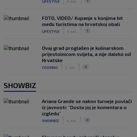
1
LIFESTYLE
6. kol.
FOTO, VIDEO/ Kupanje s konjima hit
među turistima na hrvatskoj obali
|
|
1
LIFESTYLE
6. kol.
Ovaj grad proglašen je kulinarskom
prijestolnicom svijeta, a nije daleko od
Hrvatske
|
|
0
COOKING
5. kol.
SHOWBIZ
Ariana Grande se nakon turneje povlači
iz javnosti: "Dosta joj je komentara o
izgledu"
|
|
0
SHOWBIZ
4. kol.