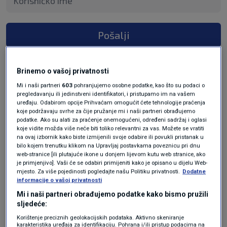
Pošalji
Brinemo o vašoj privatnosti
Mi i naši partneri
603
pohranjujemo osobne podatke, kao što su podaci o
pregledavanju ili jedinstveni identifikatori, i pristupamo im na vašem
uređaju. Odabirom opcije Prihvaćam omogućit ćete tehnologije praćenja
koje podržavaju svrhe za čije pružanje mi i naši partneri obrađujemo
podatke. Ako su alati za praćenje onemogućeni, određeni sadržaj i oglasi
koje vidite možda više neće biti toliko relevantni za vas. Možete se vratiti
na ovaj izbornik kako biste izmijenili svoje odabire ili povukli pristanak u
Oglas
bilo kojem trenutku klikom na Upravljaj postavkama poveznicu pri dnu
web-stranice [ili plutajuće ikone u donjem lijevom kutu web stranice, ako
je primjenjivo]. Vaši će se odabiri primijeniti kako je opisano u dijelu Web-
mjesto. Za više pojedinosti pogledajte našu Politiku privatnosti.
Dodatne
informacije o vašoj privatnosti
Mi i naši partneri obrađujemo podatke kako bismo pružili
sljedeće:
Korištenje preciznih geolokacijskih podataka. Aktivno skeniranje
karakteristika uređaja za identifikaciju. Pohrana i/ili pristup podacima na