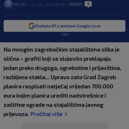
0
N1 Info
VIJESTI
20. ožu. 2026. 08:46
|
|
|
Dodajte N1 u omiljeni Google izvor
Više
Na mnogim zagrebačkim stajalištima slika je
slična – grafiti koji se slojevito preklapaju
jedan preko drugoga, ogrebotine i prljavština,
razbijena stakla... Upravo zato Grad Zagreb
planira raspisati natječaj vrijedan 700.000
eura kojim planira urediti nadstrešnice i
zaštitne ograde na stajalištima javnog
prijevoza.
Pročitaj više