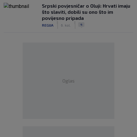
Srpski povjesničar o Oluji: Hrvati imaju
što slaviti, dobili su ono što im
povijesno pripada
|
|
4
REGIJA
6. kol.
Oglas