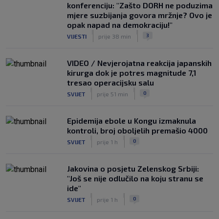
konferenciju: "Zašto DORH ne poduzima
mjere suzbijanja govora mržnje? Ovo je
opak napad na demokraciju!"
|
|
3
VIJESTI
prije 38 min
VIDEO / Nevjerojatna reakcija japanskih
kirurga dok je potres magnitude 7,1
tresao operacijsku salu
|
|
0
SVIJET
prije 51 min
Epidemija ebole u Kongu izmaknula
kontroli, broj oboljelih premašio 4000
|
|
0
SVIJET
prije 1 h
Jakovina o posjetu Zelenskog Srbiji:
"Još se nije odlučilo na koju stranu se
ide"
|
|
0
SVIJET
prije 1 h