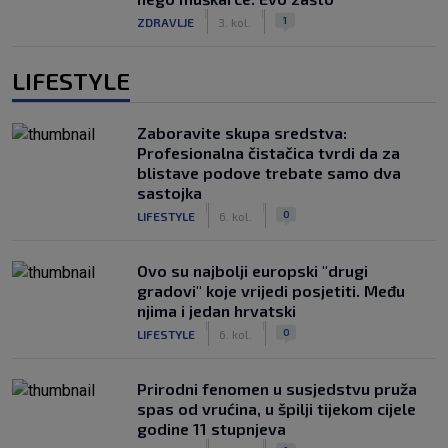
|
|
1
ZDRAVLJE
3. kol.
LIFESTYLE
Zaboravite skupa sredstva:
Profesionalna čistačica tvrdi da za
blistave podove trebate samo dva
sastojka
|
|
0
LIFESTYLE
6. kol.
Ovo su najbolji europski "drugi
gradovi" koje vrijedi posjetiti. Među
njima i jedan hrvatski
|
|
0
LIFESTYLE
6. kol.
Prirodni fenomen u susjedstvu pruža
spas od vrućina, u špilji tijekom cijele
godine 11 stupnjeva
|
|