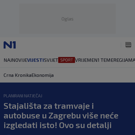
Oglas
NAJNOVIJE
VIJESTI
SVIJET
VRIJEME
N1 TEME
REGIJA
MA
Crna Kronika
Ekonomija
PLANIRANI NATJEČAJ
Stajališta za tramvaje i
autobuse u Zagrebu više neće
izgledati isto! Ovo su detalji