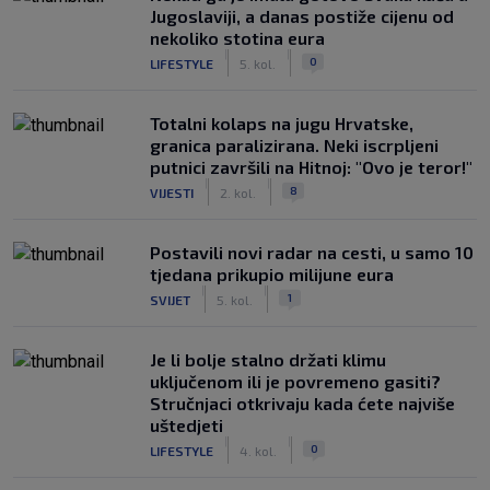
Jugoslaviji, a danas postiže cijenu od
nekoliko stotina eura
|
|
0
LIFESTYLE
5. kol.
Totalni kolaps na jugu Hrvatske,
granica paralizirana. Neki iscrpljeni
putnici završili na Hitnoj: "Ovo je teror!"
|
|
8
VIJESTI
2. kol.
Postavili novi radar na cesti, u samo 10
tjedana prikupio milijune eura
|
|
1
SVIJET
5. kol.
Je li bolje stalno držati klimu
uključenom ili je povremeno gasiti?
Stručnjaci otkrivaju kada ćete najviše
uštedjeti
|
|
0
LIFESTYLE
4. kol.