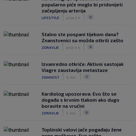
popularno piće moglo bi pridonijeti
začepljenju arterija
|
|
0
LIFESTYLE
prije 2 h
Stalno ste pospani tijekom dana?
Znanstvenici su možda otkrili zašto
|
|
0
ZDRAVLJE
prije 4 h
Izvanredno otkriće: Aktivni sastojak
Viagre zaustavlja metastaze
|
|
2
ZNANOST
6. kol.
Kardiolog upozorava: Evo što se
događa s krvnim tlakom ako dugo
boravite na vrućini
|
|
0
ZDRAVLJE
5. kol.
Toplinski valovi jače pogađaju žene
nego muškarce. Evo zašto