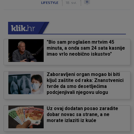
11
LIFESTYLE
18. svi.
"Bio sam proglašen mrtvim 45
minuta, a onda sam 24 sata kasnije
imao vrlo neobično iskustvo"
Zaboravljeni organ mogao bi biti
ključ zaštite od raka: Znanstvenici
tvrde da smo desetljećima
podcjenjivali njegovu ulogu
Uz ovaj dodatan posao zaradite
dobar novac sa strane, a ne
morate izlaziti iz kuće