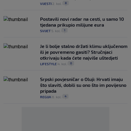
8
VIJESTI
2. kol.
|
|
Postavili novi radar na cesti, u samo 10
tjedana prikupio milijune eura
1
SVIJET
5. kol.
|
|
Je li bolje stalno držati klimu uključenom
ili je povremeno gasiti? Stručnjaci
otkrivaju kada ćete najviše uštedjeti
0
LIFESTYLE
4. kol.
|
|
Srpski povjesničar o Oluji: Hrvati imaju
što slaviti, dobili su ono što im povijesno
pripada
4
REGIJA
6. kol.
|
|