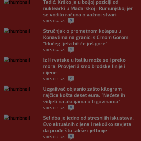
Tadić: Krško je u boljoj poziciji od
nuklearki u Mađarskoj i Rumunjskoj jer
se vodilo računa o važnoj stvari
5
VIJESTI
4. kol.
|
|
Stručnjak o prometnom kolapsu u
Konavlima na granici s Crnom Gorom:
"Idućeg ljeta bit će još gore"
3
VIJESTI
4. kol.
|
|
Iz Hrvatske u Italiju može se i preko
mora. Provjerili smo brodske linije i
cijene
2
VIJESTI
3. kol.
|
|
Uzgajivač objasnio zašto kilogram
rajčica košta deset eura: "Nećete ih
vidjeti na akcijama u trgovinama"
8
VIJESTI
3. kol.
|
|
Selidba je jedno od stresnijih iskustava.
Evo aktualnih cijena i nekoliko savjeta
da prođe što lakše i jeftinije
0
VIJESTI
2. kol.
|
|