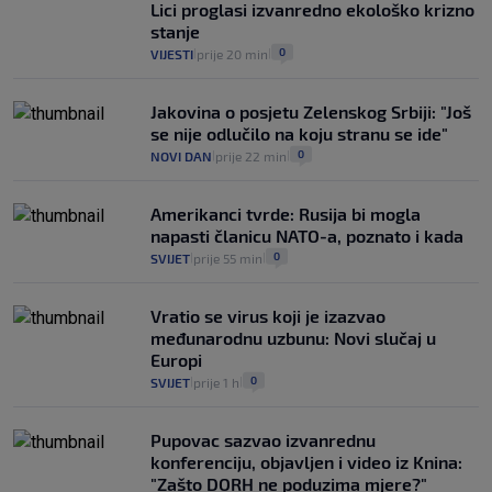
Lici proglasi izvanredno ekološko krizno
stanje
0
VIJESTI
prije 20 min
|
|
Jakovina o posjetu Zelenskog Srbiji: "Još
se nije odlučilo na koju stranu se ide"
0
NOVI DAN
prije 22 min
|
|
Amerikanci tvrde: Rusija bi mogla
napasti članicu NATO-a, poznato i kada
0
SVIJET
prije 55 min
|
|
Vratio se virus koji je izazvao
međunarodnu uzbunu: Novi slučaj u
Europi
0
SVIJET
prije 1 h
|
|
Pupovac sazvao izvanrednu
konferenciju, objavljen i video iz Knina:
"Zašto DORH ne poduzima mjere?"