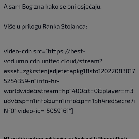
A sam Bog zna kako se oni osjećaju.
Više u prilogu Ranka Stojanca:
video-cdn src="https://best-
vod.umn.cdn.united.cloud/stream?
asset=zgkrstenjedjetetapkg18sto12022083017
5254359-n1info-hr-
worldwide&stream=hp1400&t=0&player=m3
u8v&sp=n1info&u=n1info&p=n1Sh4redSecre7i
Nf0" video-id="5059161"]
N1 pratite putem aplikacija za
Android
|
iPhone/iPad
i