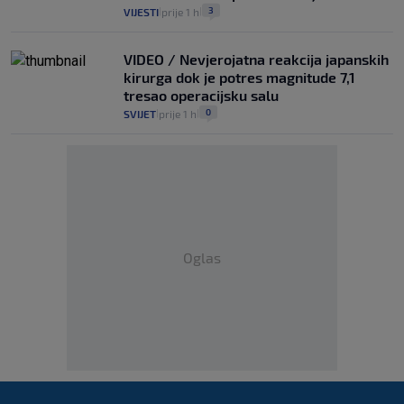
3
VIJESTI
prije 1 h
|
|
VIDEO / Nevjerojatna reakcija japanskih
kirurga dok je potres magnitude 7,1
tresao operacijsku salu
0
SVIJET
prije 1 h
|
|
Oglas