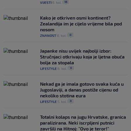
18
VIJESTI
6. kol.
|
|
Kako je otkriven osmi kontinent?
Zealandija im je cijelo vrijeme bila pod
nosom
0
ZNANOST
6. kol.
|
|
Japanke nisu uvijek najbolji izbor:
Stručnjaci otkrivaju koja je ljetna obuća
bolja za stopala
0
LIFESTYLE
6. kol.
|
|
Nekad ga je imala gotovo svaka kuća u
Jugoslaviji, a danas postiže cijenu od
nekoliko stotina eura
0
LIFESTYLE
5. kol.
|
|
Totalni kolaps na jugu Hrvatske, granica
paralizirana. Neki iscrpljeni putnici
završili na Hitnoj: "Ovo je teror!"