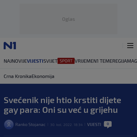
Oglas
NAJNOVIJE
VIJESTI
SVIJET
VRIJEME
N1 TEME
REGIJA
MAG
Crna Kronika
Ekonomija
Svećenik nije htio krstiti dijete
gay para: Oni su već u grijehu
0
Ranko Stojanac
VIJESTI
30. kol. 2022. 18:34
|
|
|