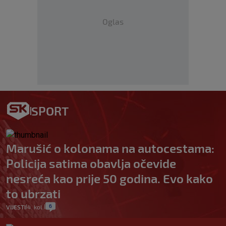
Oglas
SPORT
Marušić o kolonama na autocestama:
Policija satima obavlja očevide
nesreća kao prije 50 godina. Evo kako
to ubrzati
6
VIJESTI
4. kol.
|
|