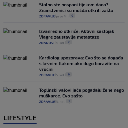
Stalno ste pospani tijekom dana?
Znanstvenici su možda otkrili zašto
0
ZDRAVLJE
prije 4 h
|
|
Izvanredno otkriće: Aktivni sastojak
Viagre zaustavlja metastaze
2
ZNANOST
6. kol.
|
|
Kardiolog upozorava: Evo što se događa
s krvnim tlakom ako dugo boravite na
vrućini
0
ZDRAVLJE
5. kol.
|
|
Toplinski valovi jače pogađaju žene nego
muškarce. Evo zašto
1
ZDRAVLJE
3. kol.
|
|
LIFESTYLE