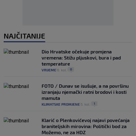
NAJČITANIJE
Dio Hrvatske očekuje promjena
vremena: Stižu pljuskovi, bura i pad
temperature
0
VRIJEME
6. kol.
|
|
FOTO / Dunav se isušuje, a na površinu
izranjaju njemački ratni brodovi i kosti
mamuta
1
KLIMATSKE PROMJENE
5. kol.
|
|
Klarić o Plenkovićevoj najavi povećanja
braniteljskih mirovina: Politički bod za
Možemo, ne za HDZ