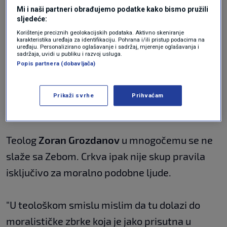
razuman svećenik koji će ih krstit jer po meni
Mi i naši partneri obrađujemo podatke kako bismo pružili
sljedeće:
nema nikakve veze, ako se neko voli voziti na
Korištenje preciznih geolokacijskih podataka. Aktivno skeniranje
karakteristika uređaja za identifikaciju. Pohrana i/ili pristup podacima na
neke dogmatske stare priče od prije tisuću
uređaju. Personalizirano oglašavanje i sadržaj, mjerenje oglašavanja i
sadržaja, uvidi u publiku i razvoj usluga.
godina...", rekao je stanovnik Rijeke.
Popis partnera (dobavljača)
"Moja je savjest potpuno čista i mislim da je to
Prikaži svrhe
Prihvaćam
po meni jedino ispravno", rekao je Zeba.
Teolog
Zoran Grozdanov
u mnogočemu se ne
slaže sa Zebom. Crkva ipak nije skup pravila
isključivo za moralno podobne ljude.
"U teološkom smislu mislim da tu dolazi do
moralističke zbrke koja je jako prisutna u