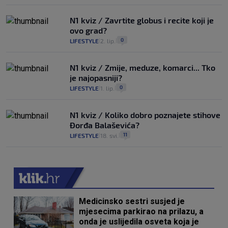
N1 kviz / Zavrtite globus i recite koji je
ovo grad?
0
LIFESTYLE
2. lip.
|
|
N1 kviz / Zmije, meduze, komarci... Tko
je najopasniji?
0
LIFESTYLE
1. lip.
|
|
N1 kviz / Koliko dobro poznajete stihove
Đorđa Balaševića?
11
LIFESTYLE
18. svi.
|
|
Medicinsko sestri susjed je
mjesecima parkirao na prilazu, a
onda je uslijedila osveta koja je