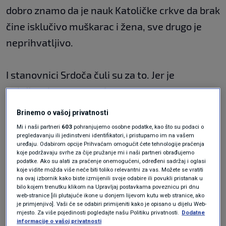
dobro znamo da je nauk Katoličke crkve da brak
čine isklučivo muškarac i žena, sve drugo je
neprihvatljivo.
I stanovnici Srdoča čuli su za to. Jer je
velečasni o svemu upitao pastvu na
Facebooku, upozorivši da nema vrijeđanja.
Brinemo o vašoj privatnosti
Neki stali na Zebinu stranu.
Mi i naši partneri
603
pohranjujemo osobne podatke, kao što su podaci o
pregledavanju ili jedinstveni identifikatori, i pristupamo im na vašem
uređaju. Odabirom opcije Prihvaćam omogućit ćete tehnologije praćenja
koje podržavaju svrhe za čije pružanje mi i naši partneri obrađujemo
"Ako one ne vjeruju, a izgleda da ne vjeruju, šta
podatke. Ako su alati za praćenje onemogućeni, određeni sadržaj i oglasi
je njima krstiti dijete. To samo da provociraju.
koje vidite možda više neće biti toliko relevantni za vas. Možete se vratiti
na ovaj izbornik kako biste izmijenili svoje odabire ili povukli pristanak u
Kako će dvije osobe koje su, zna se, roditelji tko
bilo kojem trenutku klikom na Upravljaj postavkama poveznicu pri dnu
web-stranice [ili plutajuće ikone u donjem lijevom kutu web stranice, ako
su i šta su, mislim dvije iste osobe, smatram da
je primjenjivo]. Vaši će se odabiri primijeniti kako je opisano u dijelu Web-
mjesto. Za više pojedinosti pogledajte našu Politiku privatnosti.
Dodatne
je u pravu. Ja sam siguran da će se naći
informacije o vašoj privatnosti