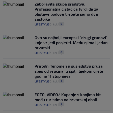
Zaboravite skupa sredstva:
Profesionalna čistačica tvrdi da za
blistave podove trebate samo dva
sastojka
0
LIFESTYLE
6. kol.
|
|
Ovo su najbolji europski "drugi gradovi"
koje vrijedi posjetiti. Među njima i jedan
hrvatski
0
LIFESTYLE
6. kol.
|
|
Prirodni fenomen u susjedstvu pruža
spas od vrućina, u špilji tijekom cijele
godine 11 stupnjeva
1
LIFESTYLE
6. kol.
|
|
FOTO, VIDEO/ Kupanje s konjima hit
među turistima na hrvatskoj obali
1
LIFESTYLE
6. kol.
|
|