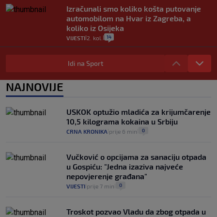
Izračunali smo koliko košta putovanje
automobilom na Hvar iz Zagreba, a
koliko iz Osijeka
14
VIJESTI
2. kol.
|
|
"Kći je otišla na more, a zaboravila
zdravstvenu iskaznicu". Kakva su prava
Idi na Sport
pacijenata izvan mjesta prebivališta?
1
VIJESTI
1. kol.
NAJNOVIJE
|
|
Provjerili smo "što ćemo onda" ako
Plenković na 15 dana ukine mjere: "Ne bi
USKOK optužio mladića za krijumčarenje
se dogodilo ništa. Vlada se zaljubila u te
10,5 kilograma kokaina u Srbiju
intervencije"
0
CRNA KRONIKA
prije 6 min
|
|
25
VIJESTI
30. srp.
|
|
Vučković o opcijama za sanaciju otpada
u Gospiću: "Jedna izaziva najveće
nepovjerenje građana"
0
VIJESTI
prije 7 min
|
|
Troskot pozvao Vladu da zbog otpada u