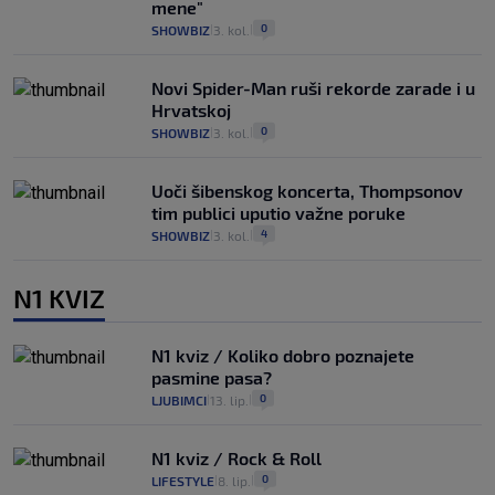
mene"
0
SHOWBIZ
3. kol.
|
|
Novi Spider-Man ruši rekorde zarade i u
Hrvatskoj
0
SHOWBIZ
3. kol.
|
|
Uoči šibenskog koncerta, Thompsonov
tim publici uputio važne poruke
4
SHOWBIZ
3. kol.
|
|
N1 KVIZ
N1 kviz / Koliko dobro poznajete
pasmine pasa?
0
LJUBIMCI
13. lip.
|
|
N1 kviz / Rock & Roll
0
LIFESTYLE
8. lip.
|
|