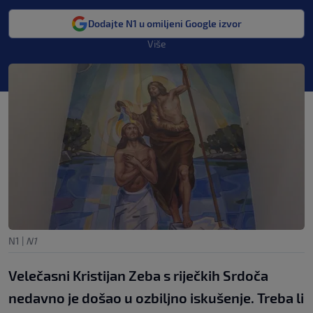
Dodajte N1 u omiljeni Google izvor
Više
N1
|
N1
Velečasni Kristijan Zeba s riječkih Srdoča
nedavno je došao u ozbiljno iskušenje. Treba li