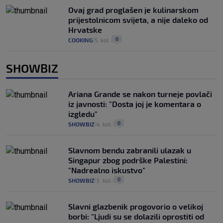
Ovaj grad proglašen je kulinarskom
prijestolnicom svijeta, a nije daleko od
Hrvatske
0
COOKING
5. kol.
|
|
SHOWBIZ
Ariana Grande se nakon turneje povlači
iz javnosti: "Dosta joj je komentara o
izgledu"
0
SHOWBIZ
4. kol.
|
|
Slavnom bendu zabranili ulazak u
Singapur zbog podrške Palestini:
"Nadrealno iskustvo"
0
SHOWBIZ
3. kol.
|
|
Slavni glazbenik progovorio o velikoj
borbi: "Ljudi su se dolazili oprostiti od