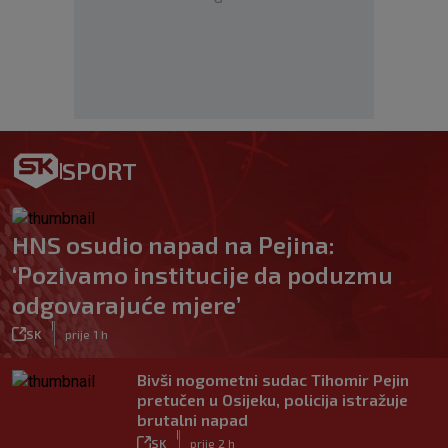
SPORT
HNS osudio napad na Pejina:
‘Pozivamo institucije da poduzmu
odgovarajuće mjere’
|
SK
prije 1 h
Bivši nogometni sudac Tihomir Pejin
pretučen u Osijeku, policija istražuje
brutalni napad
|
SK
prije 2 h