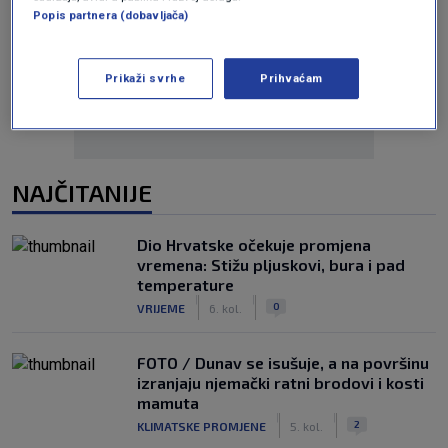
Popis partnera (dobavljača)
Oglas
Prikaži svrhe
Prihvaćam
NAJČITANIJE
Dio Hrvatske očekuje promjena
vremena: Stižu pljuskovi, bura i pad
temperature
|
|
0
VRIJEME
6. kol.
FOTO / Dunav se isušuje, a na površinu
izranjaju njemački ratni brodovi i kosti
mamuta
|
|
2
KLIMATSKE PROMJENE
5. kol.