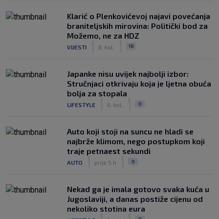
Klarić o Plenkovićevoj najavi povećanja
braniteljskih mirovina: Politički bod za
Možemo, ne za HDZ
|
|
18
VIJESTI
6. kol.
Japanke nisu uvijek najbolji izbor:
Stručnjaci otkrivaju koja je ljetna obuća
bolja za stopala
|
|
0
LIFESTYLE
6. kol.
Auto koji stoji na suncu ne hladi se
najbrže klimom, nego postupkom koji
traje petnaest sekundi
|
|
0
AUTO
prije 5 h
Nekad ga je imala gotovo svaka kuća u
Jugoslaviji, a danas postiže cijenu od
nekoliko stotina eura
|
|
0