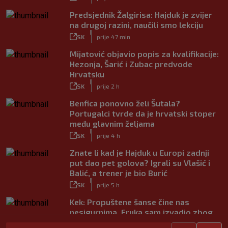
Predsjednik Žalgirisa: Hajduk je zvijer
na drugoj razini, naučili smo lekciju
|
SK
prije 47 min
Mijatović objavio popis za kvalifikacije:
Hezonja, Šarić i Zubac predvode
Hrvatsku
|
SK
prije 2 h
Benfica ponovno želi Šutala?
Portugalci tvrde da je hrvatski stoper
među glavnim željama
|
SK
prije 4 h
Znate li kad je Hajduk u Europi zadnji
put dao pet golova? Igrali su Vlašić i
Balić, a trener je bio Burić
|
SK
prije 5 h
Kek: Propuštene šanse čine nas
nesigurnima. Fruka sam izvadio zbog
ozljede, pripremamo se na život bez