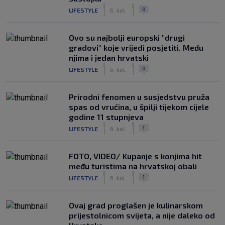
|
|
0
LIFESTYLE
6. kol.
Ovo su najbolji europski "drugi
gradovi" koje vrijedi posjetiti. Među
njima i jedan hrvatski
|
|
0
LIFESTYLE
6. kol.
Prirodni fenomen u susjedstvu pruža
spas od vrućina, u špilji tijekom cijele
godine 11 stupnjeva
|
|
1
LIFESTYLE
6. kol.
FOTO, VIDEO/ Kupanje s konjima hit
među turistima na hrvatskoj obali
|
|
1
LIFESTYLE
6. kol.
Ovaj grad proglašen je kulinarskom
prijestolnicom svijeta, a nije daleko od