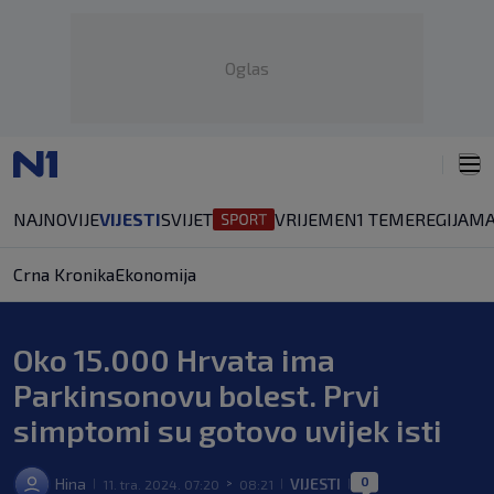
Oglas
NAJNOVIJE
VIJESTI
SVIJET
VRIJEME
N1 TEME
REGIJA
MA
Crna Kronika
Ekonomija
Oko 15.000 Hrvata ima
Parkinsonovu bolest. Prvi
simptomi su gotovo uvijek isti
0
Hina
VIJESTI
11. tra. 2024. 07:20
08:21
|
>
|
|