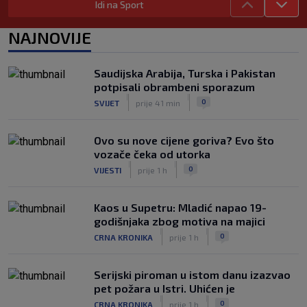
Idi na Sport
njega
|
SK
prije 6 h
NAJNOVIJE
Dinamo ostao kratak u senzacionalnom
preokretu, Juventus slavio na
otvaranju Ramljakova turnira
Saudijska Arabija, Turska i Pakistan
|
potpisali obrambeni sporazum
SK
prije 4 h
|
|
0
SVIJET
prije 41 min
Trener Žalgirisa ne odustaje: ‘Vidi se
razlika u kvaliteti, ali pokušat ćemo
iznenaditi na Poljudu’
Ovo su nove cijene goriva? Evo što
|
vozače čeka od utorka
SK
prije 4 h
|
|
0
VIJESTI
prije 1 h
Kaos u Supetru: Mladić napao 19-
godišnjaka zbog motiva na majici
|
|
0
CRNA KRONIKA
prije 1 h
Serijski piroman u istom danu izazvao
pet požara u Istri. Uhićen je
|
|
0
CRNA KRONIKA
prije 1 h