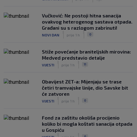
Vučković: Ne postoji hitna sanacija
ovakvog heterogenog sastava otpada.
Građani su s razlogom zabrinuti!
|
|
0
NOVI DAN
prije 1 h
Stiže povećanje braniteljskih mirovina:
Medved predstavio detalje
|
|
11
VIJESTI
prije 1 h
Obavijest ZET-a: Mijenjaju se trase
četiri tramvajske linije, dio Savske bit
će zatvoren
|
|
0
VIJESTI
prije 1 h
Fond za zaštitu okoliša procijenio
koliko bi mogla koštati sanacija otpada
u Gospiću
|
|
0
VIJESTI
prije 1 h