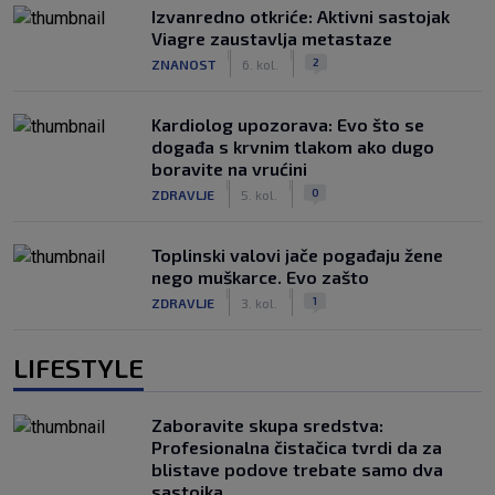
Izvanredno otkriće: Aktivni sastojak
Viagre zaustavlja metastaze
|
|
2
ZNANOST
6. kol.
Kardiolog upozorava: Evo što se
događa s krvnim tlakom ako dugo
boravite na vrućini
|
|
0
ZDRAVLJE
5. kol.
Toplinski valovi jače pogađaju žene
nego muškarce. Evo zašto
|
|
1
ZDRAVLJE
3. kol.
LIFESTYLE
Zaboravite skupa sredstva:
Profesionalna čistačica tvrdi da za
blistave podove trebate samo dva
sastojka