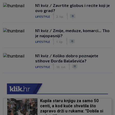
N1 kviz / Zavrtite globus i recite koji je
ovo grad?
|
|
0
LIFESTYLE
2. lip.
N1 kviz / Zmije, meduze, komarci... Tko
je najopasniji?
|
|
0
LIFESTYLE
1. lip.
N1 kviz / Koliko dobro poznajete
stihove Đorđa Balaševića?
|
|
11
LIFESTYLE
18. svi.
Kupila staru knjigu za samo 50
centi, a kod kuće shvatila što
zapravo drži u rukama: "Dobila si