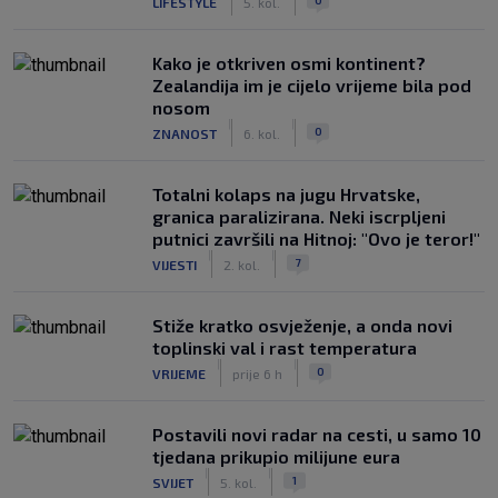
LIFESTYLE
5. kol.
Kako je otkriven osmi kontinent?
Zealandija im je cijelo vrijeme bila pod
nosom
|
|
0
ZNANOST
6. kol.
Totalni kolaps na jugu Hrvatske,
granica paralizirana. Neki iscrpljeni
putnici završili na Hitnoj: "Ovo je teror!"
|
|
7
VIJESTI
2. kol.
Stiže kratko osvježenje, a onda novi
toplinski val i rast temperatura
|
|
0
VRIJEME
prije 6 h
Postavili novi radar na cesti, u samo 10
tjedana prikupio milijune eura
|
|
1
SVIJET
5. kol.