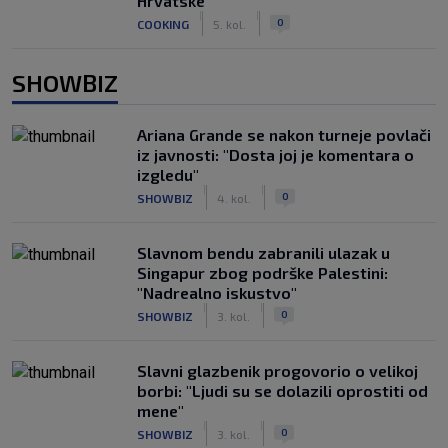
Hrvatske
|
|
0
COOKING
5. kol.
SHOWBIZ
Ariana Grande se nakon turneje povlači
iz javnosti: "Dosta joj je komentara o
izgledu"
|
|
0
SHOWBIZ
4. kol.
Slavnom bendu zabranili ulazak u
Singapur zbog podrške Palestini:
"Nadrealno iskustvo"
|
|
0
SHOWBIZ
3. kol.
Slavni glazbenik progovorio o velikoj
borbi: "Ljudi su se dolazili oprostiti od
mene"
|
|
0
SHOWBIZ
3. kol.