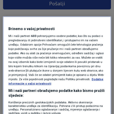
Pošalji
Brinemo o vašoj privatnosti
Mi i naši partneri
603
pohranjujemo osobne podatke, kao što su podaci o
pregledavanju ili jedinstveni identifikatori, i pristupamo im na vašem
uređaju. Odabirom opcije Prihvaćam omogućit ćete tehnologije praćenja
koje podržavaju svrhe za čije pružanje mi i naši partneri obrađujemo
podatke. Ako su alati za praćenje onemogućeni, određeni sadržaj i oglasi
koje vidite možda više neće biti toliko relevantni za vas. Možete se vratiti
Oglas
na ovaj izbornik kako biste izmijenili svoje odabire ili povukli pristanak u
bilo kojem trenutku klikom na Upravljaj postavkama poveznicu pri dnu
web-stranice [ili plutajuće ikone u donjem lijevom kutu web stranice, ako
je primjenjivo]. Vaši će se odabiri primijeniti kako je opisano u dijelu Web-
mjesto. Za više pojedinosti pogledajte našu Politiku privatnosti.
Dodatne
informacije o vašoj privatnosti
Mi i naši partneri obrađujemo podatke kako bismo pružili
sljedeće:
Korištenje preciznih geolokacijskih podataka. Aktivno skeniranje
karakteristika uređaja za identifikaciju. Pohrana i/ili pristup podacima na
uređaju. Personalizirano oglašavanje i sadržaj, mjerenje oglašavanja i
sadržaja, uvidi u publiku i razvoj usluga.