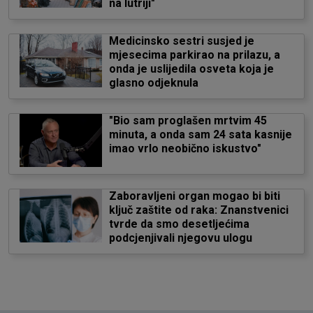
na lutriji"
Medicinsko sestri susjed je
mjesecima parkirao na prilazu, a
onda je uslijedila osveta koja je
glasno odjeknula
"Bio sam proglašen mrtvim 45
minuta, a onda sam 24 sata kasnije
imao vrlo neobično iskustvo"
Zaboravljeni organ mogao bi biti
ključ zaštite od raka: Znanstvenici
tvrde da smo desetljećima
podcjenjivali njegovu ulogu