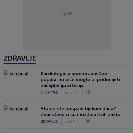
Oglas
ZDRAVLJE
Kardiologinja upozorava: Ovo
popularno piće moglo bi pridonijeti
začepljenju arterija
|
|
1
LIFESTYLE
prije 5 h
Stalno ste pospani tijekom dana?
Znanstvenici su možda otkrili zašto
|
|
0
ZDRAVLJE
prije 7 h