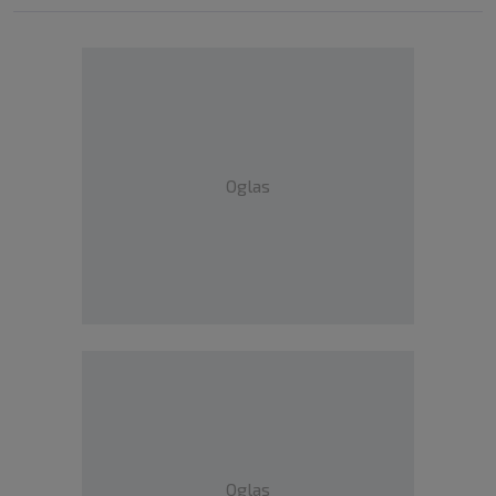
Oglas
Oglas