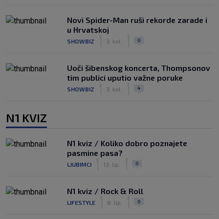
Novi Spider-Man ruši rekorde zarade i
u Hrvatskoj
|
|
0
SHOWBIZ
3. kol.
Uoči šibenskog koncerta, Thompsonov
tim publici uputio važne poruke
|
|
4
SHOWBIZ
3. kol.
N1 KVIZ
N1 kviz / Koliko dobro poznajete
pasmine pasa?
|
|
0
LJUBIMCI
13. lip.
N1 kviz / Rock & Roll
|
|
0
LIFESTYLE
8. lip.