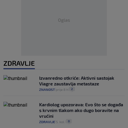
Oglas
ZDRAVLJE
Izvanredno otkriće: Aktivni sastojak
Viagre zaustavlja metastaze
2
ZNANOST
prije 8 h
|
|
Kardiolog upozorava: Evo što se događa
s krvnim tlakom ako dugo boravite na
vrućini
0
ZDRAVLJE
5. kol.
|
|