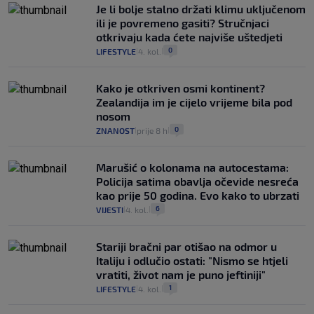
Je li bolje stalno držati klimu uključenom
ili je povremeno gasiti? Stručnjaci
otkrivaju kada ćete najviše uštedjeti
0
LIFESTYLE
4. kol.
|
|
Kako je otkriven osmi kontinent?
Zealandija im je cijelo vrijeme bila pod
nosom
0
ZNANOST
prije 8 h
|
|
Marušić o kolonama na autocestama:
Policija satima obavlja očevide nesreća
kao prije 50 godina. Evo kako to ubrzati
6
VIJESTI
4. kol.
|
|
Stariji bračni par otišao na odmor u
Italiju i odlučio ostati: "Nismo se htjeli
vratiti, život nam je puno jeftiniji"
1
LIFESTYLE
4. kol.
|
|