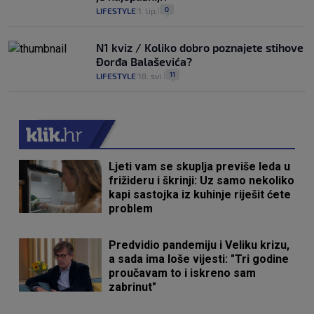
0
LIFESTYLE
1. lip.
|
|
N1 kviz / Koliko dobro poznajete stihove
Đorđa Balaševića?
11
LIFESTYLE
18. svi.
|
|
Ljeti vam se skuplja previše leda u
frižideru i škrinji: Uz samo nekoliko
kapi sastojka iz kuhinje riješit ćete
problem
Predvidio pandemiju i Veliku krizu,
a sada ima loše vijesti: "Tri godine
proučavam to i iskreno sam
zabrinut"