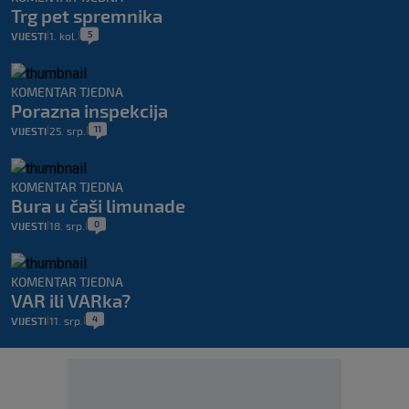
Trg pet spremnika
5
VIJESTI
1. kol.
|
|
KOMENTAR TJEDNA
Porazna inspekcija
11
VIJESTI
25. srp.
|
|
KOMENTAR TJEDNA
Bura u čaši limunade
0
VIJESTI
18. srp.
|
|
KOMENTAR TJEDNA
VAR ili VARka?
4
VIJESTI
11. srp.
|
|