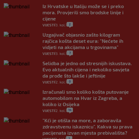
Iz Hrvatske u Italiju može se i preko
mora. Provjerili smo brodske linije i
cijene
2
VIJESTI
3. kol.
|
|
Uzgajivač objasnio zašto kilogram
rajčica košta deset eura: "Nećete ih
vidjeti na akcijama u trgovinama"
7
VIJESTI
3. kol.
|
|
Selidba je jedno od stresnijih iskustava.
Evo aktualnih cijena i nekoliko savjeta
da prođe što lakše i jeftinije
0
VIJESTI
2. kol.
|
|
Izračunali smo koliko košta putovanje
automobilom na Hvar iz Zagreba, a
koliko iz Osijeka
14
VIJESTI
2. kol.
|
|
"Kći je otišla na more, a zaboravila
zdravstvenu iskaznicu". Kakva su prava
pacijenata izvan mjesta prebivališta?
1
|
|