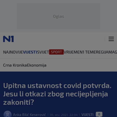
Oglas
NAJNOVIJE
VIJESTI
SVIJET
VRIJEME
N1 TEME
REGIJA
MAG
Crna Kronika
Ekonomija
Upitna ustavnost covid potvrda.
Jesu li otkazi zbog necijepljenja
zakoniti?
0
Anka Bilić Keserović
VIJESTI
05. stu. 2021. 22:04
|
|
|