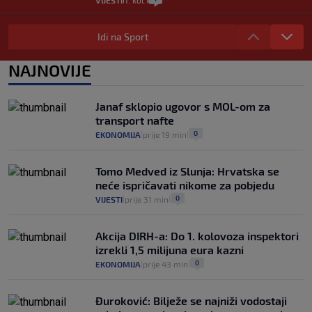
VIJESTI
1. kol.
Provjerili smo "što ćemo onda" ako
Plenković na 15 dana ukine mjere: "Ne bi
Idi na Sport
se dogodilo ništa. Vlada se zaljubila u te
intervencije"
NAJNOVIJE
25
VIJESTI
30. srp.
|
|
Analitičar o Mostu: Oni su u yin-yang
Janaf sklopio ugovor s MOL-om za
poziciji i imaju drugog najpoznatijeg
transport nafte
bravara u povijesti Hrvatske
0
EKONOMIJA
prije 19 min
|
|
16
VIJESTI
30. srp.
|
|
Tomo Medved iz Slunja: Hrvatska se
neće ispričavati nikome za pobjedu
0
VIJESTI
prije 31 min
|
|
Akcija DIRH-a: Do 1. kolovoza inspektori
izrekli 1,5 milijuna eura kazni
0
EKONOMIJA
prije 43 min
|
|
Đuroković: Bilježe se najniži vodostaji