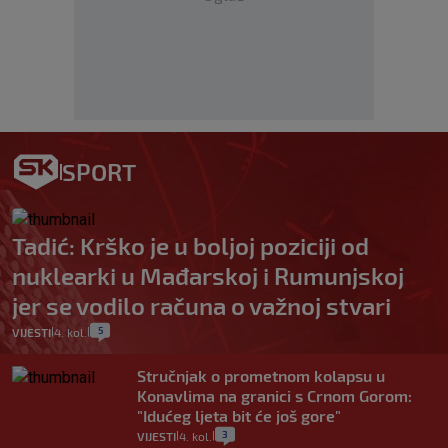
SPORT
Tadić: Krško je u boljoj poziciji od
nuklearki u Mađarskoj i Rumunjskoj
jer se vodilo računa o važnoj stvari
5
VIJESTI
4. kol.
|
|
Stručnjak o prometnom kolapsu u
Konavlima na granici s Crnom Gorom:
"Idućeg ljeta bit će još gore"
3
VIJESTI
4. kol.
|
|