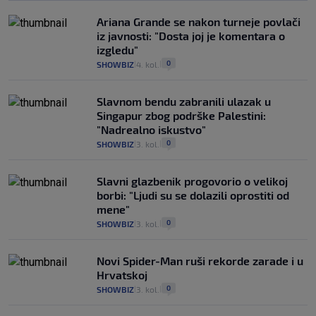
Ariana Grande se nakon turneje povlači
iz javnosti: "Dosta joj je komentara o
izgledu"
0
SHOWBIZ
4. kol.
|
|
Slavnom bendu zabranili ulazak u
Singapur zbog podrške Palestini:
"Nadrealno iskustvo"
0
SHOWBIZ
3. kol.
|
|
Slavni glazbenik progovorio o velikoj
borbi: "Ljudi su se dolazili oprostiti od
mene"
0
SHOWBIZ
3. kol.
|
|
Novi Spider-Man ruši rekorde zarade i u
Hrvatskoj
0
SHOWBIZ
3. kol.
|
|