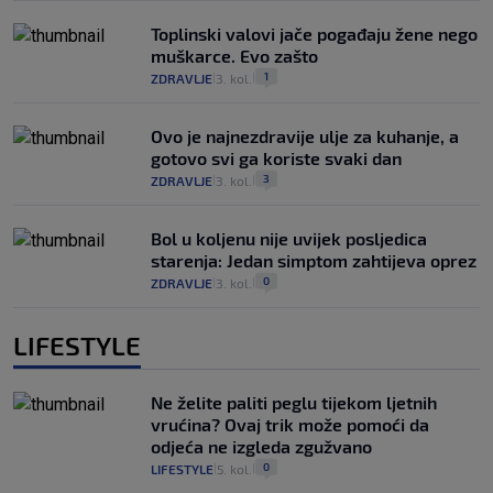
Toplinski valovi jače pogađaju žene nego
muškarce. Evo zašto
1
ZDRAVLJE
3. kol.
|
|
Ovo je najnezdravije ulje za kuhanje, a
gotovo svi ga koriste svaki dan
3
ZDRAVLJE
3. kol.
|
|
Bol u koljenu nije uvijek posljedica
starenja: Jedan simptom zahtijeva oprez
0
ZDRAVLJE
3. kol.
|
|
LIFESTYLE
Ne želite paliti peglu tijekom ljetnih
vrućina? Ovaj trik može pomoći da
odjeća ne izgleda zgužvano
0
LIFESTYLE
5. kol.
|
|