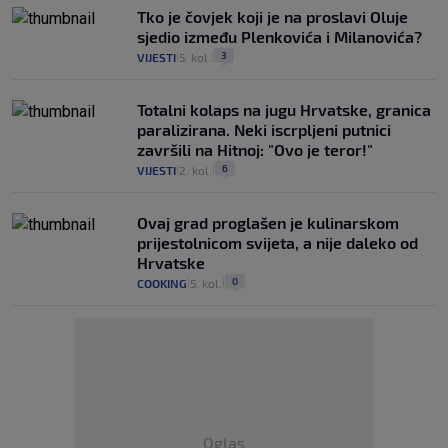
Tko je čovjek koji je na proslavi Oluje
sjedio između Plenkovića i Milanovića?
3
VIJESTI
5. kol.
|
|
Totalni kolaps na jugu Hrvatske, granica
paralizirana. Neki iscrpljeni putnici
završili na Hitnoj: "Ovo je teror!"
6
VIJESTI
2. kol.
|
|
Ovaj grad proglašen je kulinarskom
prijestolnicom svijeta, a nije daleko od
Hrvatske
0
COOKING
5. kol.
|
|
Oglas