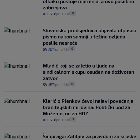
otkako postoje mjerenja, a ovo posebno
zabrinjava
0
VIJESTI
prije 1 h
|
|
Slovenska predsjednica objavila otpusno
pismo nakon sumnji u težinu ozljeda
poslije nesreće
0
SVIJET
prije 1 h
|
|
Mladić koji se zaletio u ljude na
sindikalnom skupu osuđen na doživotan
zatvor
0
SVIJET
prije 1 h
|
|
Klarić o Plenkovićevoj najavi povećanja
braniteljskih mirovina: Politički bod za
Možemo, ne za HDZ
3
VIJESTI
prije 1 h
|
|
Šimpraga: Zahtjev za pravdom za srpske