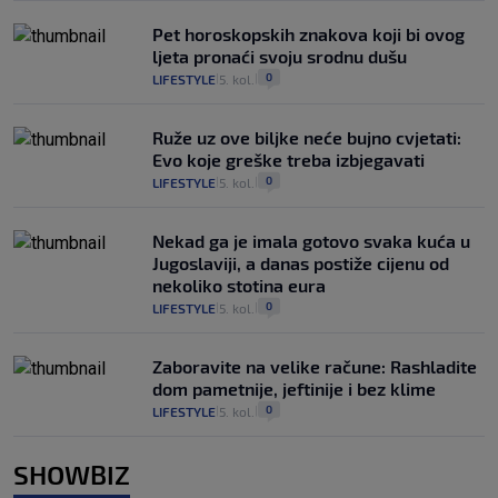
Pet horoskopskih znakova koji bi ovog
ljeta pronaći svoju srodnu dušu
0
LIFESTYLE
5. kol.
|
|
Ruže uz ove biljke neće bujno cvjetati:
Evo koje greške treba izbjegavati
0
LIFESTYLE
5. kol.
|
|
Nekad ga je imala gotovo svaka kuća u
Jugoslaviji, a danas postiže cijenu od
nekoliko stotina eura
0
LIFESTYLE
5. kol.
|
|
Zaboravite na velike račune: Rashladite
dom pametnije, jeftinije i bez klime
0
LIFESTYLE
5. kol.
|
|
SHOWBIZ