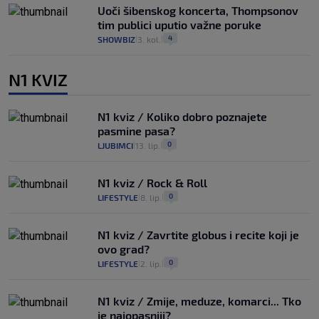
Uoči šibenskog koncerta, Thompsonov
tim publici uputio važne poruke
4
SHOWBIZ
3. kol.
|
|
N1 KVIZ
N1 kviz / Koliko dobro poznajete
pasmine pasa?
0
LJUBIMCI
13. lip.
|
|
N1 kviz / Rock & Roll
0
LIFESTYLE
8. lip.
|
|
N1 kviz / Zavrtite globus i recite koji je
ovo grad?
0
LIFESTYLE
2. lip.
|
|
N1 kviz / Zmije, meduze, komarci... Tko
je najopasniji?