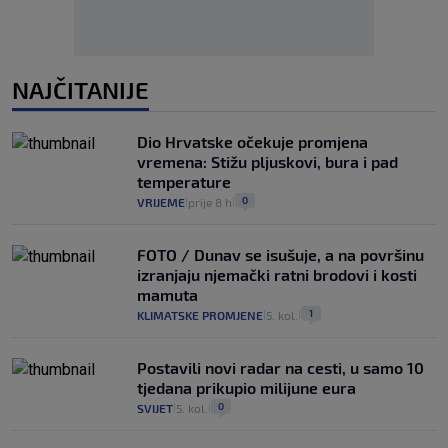
NAJČITANIJE
Dio Hrvatske očekuje promjena
vremena: Stižu pljuskovi, bura i pad
temperature
0
VRIJEME
prije 8 h
|
|
FOTO / Dunav se isušuje, a na površinu
izranjaju njemački ratni brodovi i kosti
mamuta
1
KLIMATSKE PROMJENE
5. kol.
|
|
Postavili novi radar na cesti, u samo 10
tjedana prikupio milijune eura
0
SVIJET
5. kol.
|
|