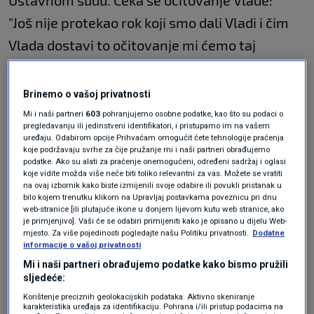
Ustavnom sudu. Čeka se očitovanje Vlade:
"Još nije protekao rok koji smo dali Vladi i čim
Vlada dostavi to očitovanje mi ćemo taj
predmet uzet u razmatranje i ako još ne bude
traženja potrebnih mišljenja ili dokumentacije,
Brinemo o vašoj privatnosti
riješit ćemo to u jednom razumnom roku. Ja
Mi i naši partneri
603
pohranjujemo osobne podatke, kao što su podaci o
pregledavanju ili jedinstveni identifikatori, i pristupamo im na vašem
sam rekao, u razumnom roku, to je mjesec
uređaju. Odabirom opcije Prihvaćam omogućit ćete tehnologije praćenja
koje podržavaju svrhe za čije pružanje mi i naši partneri obrađujemo
dana", rekao je predsjednik Ustavnog suda,
podatke. Ako su alati za praćenje onemogućeni, određeni sadržaj i oglasi
koje vidite možda više neće biti toliko relevantni za vas. Možete se vratiti
Miroslav Šeparović
.
na ovaj izbornik kako biste izmijenili svoje odabire ili povukli pristanak u
bilo kojem trenutku klikom na Upravljaj postavkama poveznicu pri dnu
web-stranice [ili plutajuće ikone u donjem lijevom kutu web stranice, ako
je primjenjivo]. Vaši će se odabiri primijeniti kako je opisano u dijelu Web-
Ustavni sud već je odlučivao o cijelom nizu
mjesto. Za više pojedinosti pogledajte našu Politiku privatnosti.
Dodatne
odluka Nacionalnog stožera.
informacije o vašoj privatnosti
Mi i naši partneri obrađujemo podatke kako bismo pružili
sljedeće:
"I tu možemo utvrditi da ipak u najvećem broju
Korištenje preciznih geolokacijskih podataka. Aktivno skeniranje
karakteristika uređaja za identifikaciju. Pohrana i/ili pristup podacima na