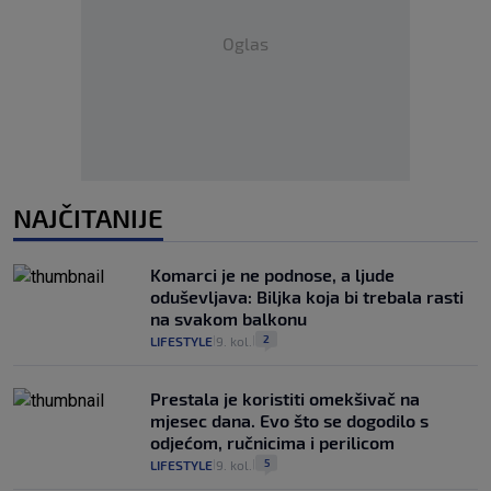
Oglas
NAJČITANIJE
Komarci je ne podnose, a ljude
oduševljava: Biljka koja bi trebala rasti
na svakom balkonu
2
LIFESTYLE
9. kol.
|
|
Prestala je koristiti omekšivač na
mjesec dana. Evo što se dogodilo s
odjećom, ručnicima i perilicom
5
LIFESTYLE
9. kol.
|
|