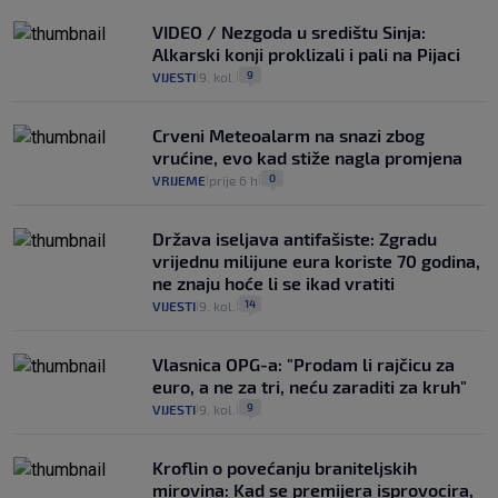
VIDEO / Nezgoda u središtu Sinja:
Alkarski konji proklizali i pali na Pijaci
9
VIJESTI
9. kol.
|
|
Crveni Meteoalarm na snazi zbog
vrućine, evo kad stiže nagla promjena
0
VRIJEME
prije 6 h
|
|
Država iseljava antifašiste: Zgradu
vrijednu milijune eura koriste 70 godina,
ne znaju hoće li se ikad vratiti
14
VIJESTI
9. kol.
|
|
Vlasnica OPG-a: "Prodam li rajčicu za
euro, a ne za tri, neću zaraditi za kruh"
9
VIJESTI
9. kol.
|
|
Kroflin o povećanju braniteljskih
mirovina: Kad se premijera isprovocira,