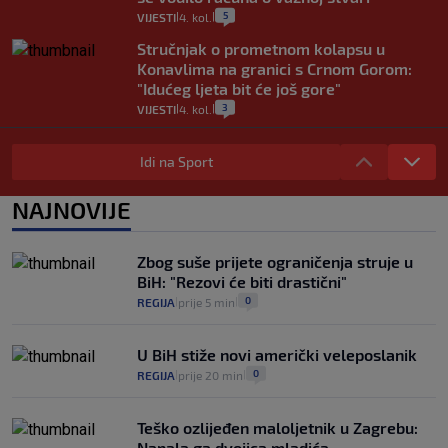
5
VIJESTI
4. kol.
|
|
Stručnjak o prometnom kolapsu u
Konavlima na granici s Crnom Gorom:
"Idućeg ljeta bit će još gore"
3
VIJESTI
4. kol.
|
|
Iz Hrvatske u Italiju može se i preko
mora. Provjerili smo brodske linije i
Idi na Sport
cijene
2
VIJESTI
3. kol.
NAJNOVIJE
|
|
Uzgajivač objasnio zašto kilogram
rajčica košta deset eura: "Nećete ih
Zbog suše prijete ograničenja struje u
vidjeti na akcijama u trgovinama"
BiH: "Rezovi će biti drastični"
8
VIJESTI
3. kol.
|
|
0
REGIJA
prije 5 min
|
|
U BiH stiže novi američki veleposlanik
0
REGIJA
prije 20 min
|
|
Teško ozlijeđen maloljetnik u Zagrebu:
Napala ga dvojica mladića