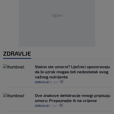
Oglas
ZDRAVLJE
Stalno ste umorni? Liječnici upozoravaju
da bi uzrok mogao biti nedostatak ovog
važnog nutrijenta
0
ZDRAVLJE
8. kol.
|
|
Ove znakove dehidracije mnogi pripisuju
umoru: Prepoznajte ih na vrijeme
0
ZDRAVLJE
7. kol.
|
|