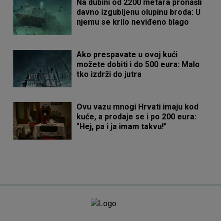
Na dubini od 2200 metara pronašli
davno izgubljenu olupinu broda: U
njemu se krilo neviđeno blago
Ako prespavate u ovoj kući
možete dobiti i do 500 eura: Malo
tko izdrži do jutra
Ovu vazu mnogi Hrvati imaju kod
kuće, a prodaje se i po 200 eura:
"Hej, pa i ja imam takvu!"