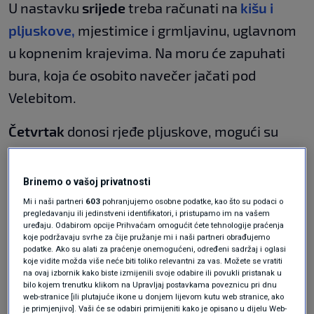
U nastavku
srijede
treba računati na
kišu i
pljuskove,
mjestimice i grmljavinu, uglavnom
u kopnenim krajevima. Na moru će zapuhati
bura, koja će osobito navečer jačati pod
Velebitom.
Četvrtak
donosi rjeđe pljuskove, mogući su
uglavnom u središnjim predjelima i na zapadu
zemlje. Bura će se proširiti na cijelu obalu, bit
Brinemo o vašoj privatnosti
će jaka pod Velebitom.
Mi i naši partneri
603
pohranjujemo osobne podatke, kao što su podaci o
pregledavanju ili jedinstveni identifikatori, i pristupamo im na vašem
uređaju. Odabirom opcije Prihvaćam omogućit ćete tehnologije praćenja
Petak
će biti uglavnom suh i pretežno sunčan.
koje podržavaju svrhe za čije pružanje mi i naši partneri obrađujemo
podatke. Ako su alati za praćenje onemogućeni, određeni sadržaj i oglasi
Tek bi u gorju moglo biti kakvog prolaznog
koje vidite možda više neće biti toliko relevantni za vas. Možete se vratiti
na ovaj izbornik kako biste izmijenili svoje odabire ili povukli pristanak u
pljuska.
bilo kojem trenutku klikom na Upravljaj postavkama poveznicu pri dnu
web-stranice [ili plutajuće ikone u donjem lijevom kutu web stranice, ako
Za vikend
ponovno raste vjerojatnost za
je primjenjivo]. Vaši će se odabiri primijeniti kako je opisano u dijelu Web-