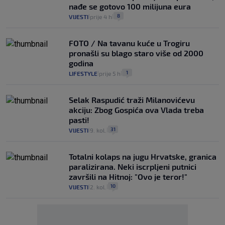
nađe se gotovo 100 milijuna eura
8
VIJESTI
prije 4 h
|
|
FOTO / Na tavanu kuće u Trogiru
pronašli su blago staro više od 2000
godina
1
LIFESTYLE
prije 5 h
|
|
Selak Raspudić traži Milanovićevu
akciju: Zbog Gospića ova Vlada treba
pasti!
31
VIJESTI
9. kol.
|
|
Totalni kolaps na jugu Hrvatske, granica
paralizirana. Neki iscrpljeni putnici
završili na Hitnoj: "Ovo je teror!"
10
VIJESTI
2. kol.
|
|