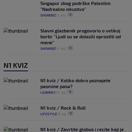
Singapur zbog podrške Palestini:
"Nadrealno iskustvo"
0
SHOWBIZ
3. kol.
|
|
Slavni glazbenik progovorio o velikoj
borbi: "Ljudi su se dolazili oprostiti od
mene"
0
SHOWBIZ
3. kol.
|
|
N1 KVIZ
N1 kviz / Koliko dobro poznajete
pasmine pasa?
0
LJUBIMCI
13. lip.
|
|
N1 kviz / Rock & Roll
0
LIFESTYLE
8. lip.
|
|
N1 kviz / Zavrtite globus i recite koji je