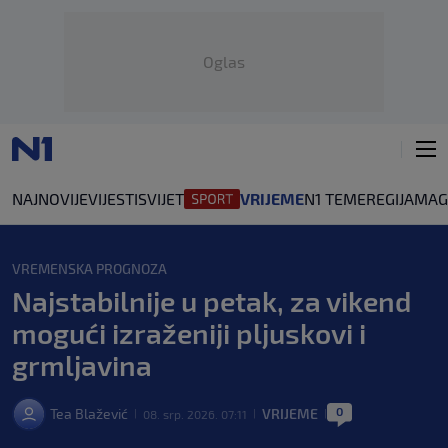
Oglas
NAJNOVIJE
VIJESTI
SVIJET
VRIJEME
N1 TEME
REGIJA
MAG
VREMENSKA PROGNOZA
Najstabilnije u petak, za vikend
mogući izraženiji pljuskovi i
grmljavina
0
Tea Blažević
VRIJEME
08. srp. 2026. 07:11
|
|
|