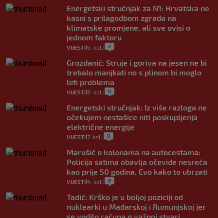
Energetski stručnjak za N1: Hrvatska ne
kasni s prilagodbom zgrada na
klimatske promjene, ali sve ovisi o
jednom faktoru
2
VIJESTI
9. kol.
|
|
Grozdanić: Struje i goriva na jesen ne bi
trebalo manjkati no s plinom bi moglo
biti problema
0
VIJESTI
8. kol.
|
|
Energetski stručnjak: Iz više razloga ne
očekujem nestašice niti poskupljenja
električne energije
0
VIJESTI
7. kol.
|
|
Marušić o kolonama na autocestama:
Policija satima obavlja očevide nesreća
kao prije 50 godina. Evo kako to ubrzati
8
VIJESTI
4. kol.
|
|
Tadić: Krško je u boljoj poziciji od
nuklearki u Mađarskoj i Rumunjskoj jer
se vodilo računa o važnoj stvari