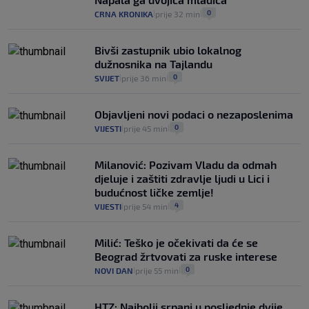
0
CRNA KRONIKA
prije 32 min
|
|
Bivši zastupnik ubio lokalnog
dužnosnika na Tajlandu
0
SVIJET
prije 36 min
|
|
Objavljeni novi podaci o nezaposlenima
0
VIJESTI
prije 45 min
|
|
Milanović: Pozivam Vladu da odmah
djeluje i zaštiti zdravlje ljudi u Lici i
budućnost ličke zemlje!
4
VIJESTI
prije 54 min
|
|
Milić: Teško je očekivati da će se
Beograd žrtvovati za ruske interese
0
NOVI DAN
prije 55 min
|
|
HTZ: Najbolji srpanj u posljednje dvije