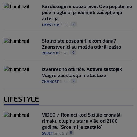
Kardiologinja upozorava: Ovo popularno
piće moglo bi pridonijeti začepljenju
arterija
2
LIFESTYLE
7. kol.
|
|
Stalno ste pospani tijekom dana?
Znanstvenici su možda otkrili zašto
0
ZDRAVLJE
7. kol.
|
|
Izvanredno otkriće: Aktivni sastojak
Viagre zaustavlja metastaze
2
ZNANOST
6. kol.
|
|
LIFESTYLE
VIDEO / Ronioci kod Sicilije pronašli
rimsku olupinu staru više od 2100
godina: "Srce mi je zastalo"
0
SVIJET
prije 5 h
|
|