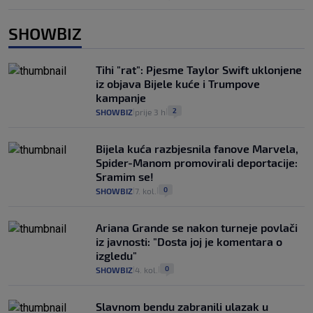
SHOWBIZ
Tihi "rat": Pjesme Taylor Swift uklonjene
iz objava Bijele kuće i Trumpove
kampanje
2
SHOWBIZ
prije 3 h
|
|
Bijela kuća razbjesnila fanove Marvela,
Spider-Manom promovirali deportacije:
Sramim se!
0
SHOWBIZ
7. kol.
|
|
Ariana Grande se nakon turneje povlači
iz javnosti: "Dosta joj je komentara o
izgledu"
0
SHOWBIZ
4. kol.
|
|
Slavnom bendu zabranili ulazak u