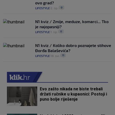
ovo grad?
0
LIFESTYLE
2. lip.
|
|
N1 kviz / Zmije, meduze, komarci... Tko
je najopasniji?
0
LIFESTYLE
1. lip.
|
|
N1 kviz / Koliko dobro poznajete stihove
Đorđa Balaševića?
11
LIFESTYLE
18. svi.
|
|
Evo zašto nikada ne biste trebali
držati ručnike u kupaonici: Postoji i
puno bolje riješenje