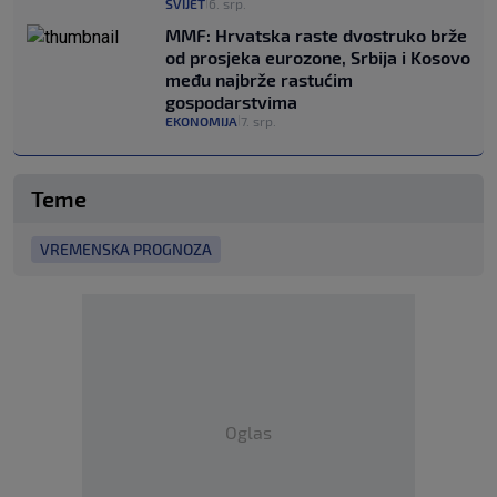
SVIJET
6. srp.
|
MMF: Hrvatska raste dvostruko brže
od prosjeka eurozone, Srbija i Kosovo
među najbrže rastućim
gospodarstvima
EKONOMIJA
7. srp.
|
Teme
VREMENSKA PROGNOZA
Oglas