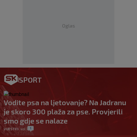
Oglas
SPORT
Vodite psa na ljetovanje? Na Jadranu
je skoro 300 plaža za pse. Provjerili
smo gdje se nalaze
1
VIJESTI
9. kol.
|
|