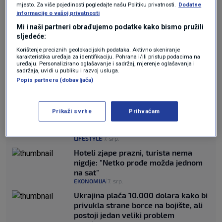
mjesto. Za više pojedinosti pogledajte našu Politiku privatnosti.
Dodatne
pljuskove. Lokalno su mogući izraženiji
informacije o vašoj privatnosti
Mi i naši partneri obrađujemo podatke kako bismo pružili
pljuskovi s grmljavinom. Nestabilno razdoblje
sljedeće:
prelit će se i
u novi radni tjedan
, tako u ovim
Korištenje preciznih geolokacijskih podataka. Aktivno skeniranje
karakteristika uređaja za identifikaciju. Pohrana i/ili pristup podacima na
trenucima sugeriraju prognostički materijali.
uređaju. Personalizirano oglašavanje i sadržaj, mjerenje oglašavanja i
sadržaja, uvidi u publiku i razvoj usluga.
Popis partnera (dobavljača)
PROČITAJTE JOŠ
Prirodni trik protiv komaraca:
Prikaži svrhe
Prihvaćam
Dovoljna je čaša vode i nekoliko kapi
ovog sastojka
LIFESTYLE
7. srp.
|
Hoteli zjape prazni, turista nema
nigdje: "Netko prođe možda jednom
na sat"
EKONOMIJA
7. srp.
|
Ukrajina plaća 10.000 dolara kako bi
privukla strane borce na bojište, ali
postoji jedan veliki problem