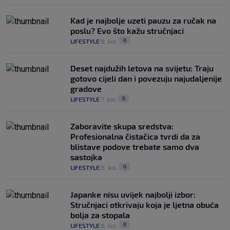
Kad je najbolje uzeti pauzu za ručak na
poslu? Evo što kažu stručnjaci
0
LIFESTYLE
9. kol.
|
|
Deset najdužih letova na svijetu: Traju
gotovo cijeli dan i povezuju najudaljenije
gradove
0
LIFESTYLE
7. kol.
|
|
Zaboravite skupa sredstva:
Profesionalna čistačica tvrdi da za
blistave podove trebate samo dva
sastojka
0
LIFESTYLE
6. kol.
|
|
Japanke nisu uvijek najbolji izbor:
Stručnjaci otkrivaju koja je ljetna obuća
bolja za stopala
0
LIFESTYLE
6. kol.
|
|