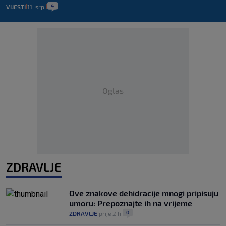
4
VIJESTI
11. srp.
|
|
Oglas
ZDRAVLJE
Ove znakove dehidracije mnogi pripisuju
umoru: Prepoznajte ih na vrijeme
0
ZDRAVLJE
prije 2 h
|
|