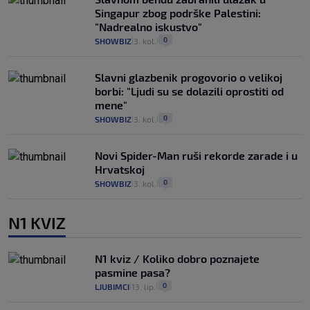
Singapur zbog podrške Palestini:
"Nadrealno iskustvo"
0
SHOWBIZ
3. kol.
|
|
Slavni glazbenik progovorio o velikoj
borbi: "Ljudi su se dolazili oprostiti od
mene"
0
SHOWBIZ
3. kol.
|
|
Novi Spider-Man ruši rekorde zarade i u
Hrvatskoj
0
SHOWBIZ
3. kol.
|
|
N1 KVIZ
N1 kviz / Koliko dobro poznajete
pasmine pasa?
0
LJUBIMCI
13. lip.
|
|