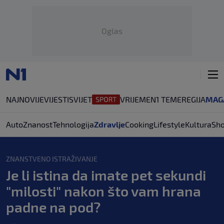
Oglas
NAJNOVIJE
VIJESTI
SVIJET
VRIJEME
N1 TEME
REGIJA
MAG
Auto
Znanost
Tehnologija
Zdravlje
Cooking
Lifestyle
Kultura
Sh
ZNANSTVENO ISTRAŽIVANJE
Je li istina da imate pet sekundi
"milosti" nakon što vam hrana
padne na pod?