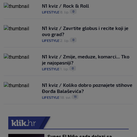
N1 kviz / Rock & Roll
0
LIFESTYLE
8. lip.
|
|
N1 kviz / Zavrtite globus i recite koji je
ovo grad?
0
LIFESTYLE
2. lip.
|
|
N1 kviz / Zmije, meduze, komarci... Tko
je najopasniji?
0
LIFESTYLE
1. lip.
|
|
N1 kviz / Koliko dobro poznajete stihove
Đorđa Balaševića?
11
LIFESTYLE
18. svi.
|
|
Super El Niño sada dolazi sa