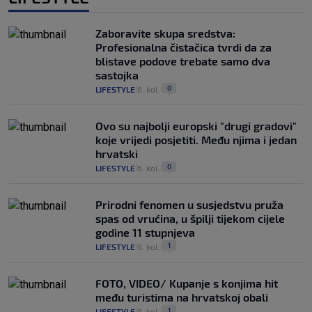
Zaboravite skupa sredstva:
Profesionalna čistačica tvrdi da za
blistave podove trebate samo dva
sastojka
0
LIFESTYLE
6. kol.
|
|
Ovo su najbolji europski "drugi gradovi"
koje vrijedi posjetiti. Među njima i jedan
hrvatski
0
LIFESTYLE
6. kol.
|
|
Prirodni fenomen u susjedstvu pruža
spas od vrućina, u špilji tijekom cijele
godine 11 stupnjeva
1
LIFESTYLE
6. kol.
|
|
FOTO, VIDEO/ Kupanje s konjima hit
među turistima na hrvatskoj obali
1
LIFESTYLE
6. kol.
|
|