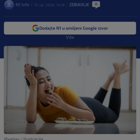
0
N1 Info
ZDRAVLJE
15. lip. 2026. 14:16
|
|
|
Dodajte N1 u omiljeni Google izvor
Više
Pixabay / Ilustracija