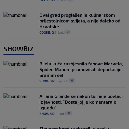
Ovaj grad proglašen je kulinarskom
prijestolnicom svijeta, a nije daleko od
Hrvatske
0
COOKING
5. kol.
|
|
SHOWBIZ
Bijela kuća razbjesnila fanove Marvela,
Spider-Manom promovirali deportacije:
Sramim se!
0
SHOWBIZ
prije 2 h
|
|
Ariana Grande se nakon turneje povlači
iz javnosti: "Dosta joj je komentara o
izgledu"
0
SHOWBIZ
4. kol.
|
|
Slavnom bendu zabranili ulazak u