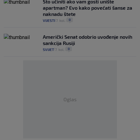
Što učiniti ako vam gosti unište
apartman? Evo kako povećati šanse za
naknadu štete
0
VIJESTI
7. kol.
|
|
Američki Senat odobrio uvođenje novih
sankcija Rusiji
0
SVIJET
7. kol.
|
|
Oglas