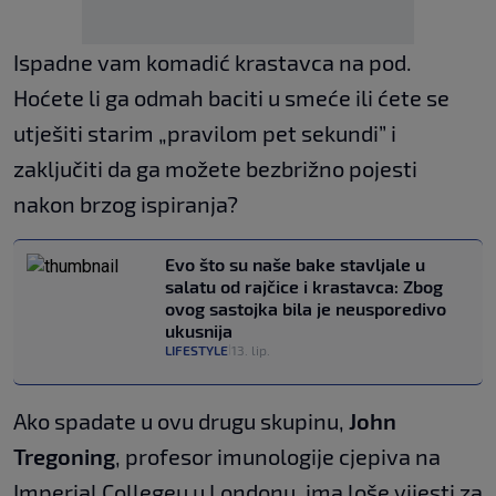
Ispadne vam komadić krastavca na pod.
Hoćete li ga odmah baciti u smeće ili ćete se
utješiti starim „pravilom pet sekundi” i
zaključiti da ga možete bezbrižno pojesti
nakon brzog ispiranja?
Evo što su naše bake stavljale u
salatu od rajčice i krastavca: Zbog
ovog sastojka bila je neusporedivo
ukusnija
LIFESTYLE
13. lip.
|
Ako spadate u ovu drugu skupinu,
John
Tregoning
, profesor imunologije cjepiva na
Imperial Collegeu u Londonu, ima loše vijesti za