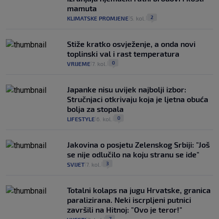
mamuta
2
KLIMATSKE PROMJENE
5. kol.
|
|
Stiže kratko osvježenje, a onda novi
toplinski val i rast temperatura
0
VRIJEME
7. kol.
|
|
Japanke nisu uvijek najbolji izbor:
Stručnjaci otkrivaju koja je ljetna obuća
bolja za stopala
0
LIFESTYLE
6. kol.
|
|
Jakovina o posjetu Zelenskog Srbiji: "Još
se nije odlučilo na koju stranu se ide"
3
SVIJET
7. kol.
|
|
Totalni kolaps na jugu Hrvatske, granica
paralizirana. Neki iscrpljeni putnici
završili na Hitnoj: "Ovo je teror!"
7