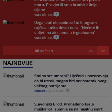
mora. Provjerili smo brodske linije i
cijene
2
VIJESTI
3. kol.
|
|
Uzgajivač objasnio zašto kilogram
rajčica košta deset eura: "Nećete ih
vidjeti na akcijama u trgovinama"
8
VIJESTI
3. kol.
|
|
Selidba je jedno od stresnijih iskustava.
Evo aktualnih cijena i nekoliko savjeta
Idi na Sport
da prođe što lakše i jeftinije
0
VIJESTI
2. kol.
NAJNOVIJE
|
|
Izračunali smo koliko košta putovanje
automobilom na Hvar iz Zagreba, a
Stalno ste umorni? Liječnici upozoravaju
koliko iz Osijeka
da bi uzrok mogao biti nedostatak ovog
14
VIJESTI
2. kol.
|
|
važnog nutrijenta
0
ZDRAVLJE
prije 15 min
|
|
Slavonski Brod: Pronađeno tijelo
muškarca, sumnja se na nasilnu smrt