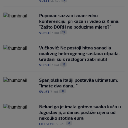
VIJESTI
2. kol.
|
|
Pupovac sazvao izvanrednu
konferenciju, prikazan i video iz Knina:
"Zašto DORH ne poduzima mjere?"
19
VIJESTI
7. kol.
|
|
Vučković: Ne postoji hitna sanacija
ovakvog heterogenog sastava otpada.
Građani su s razlogom zabrinuti!
17
VIJESTI
7. kol.
|
|
Španjolska Italiji postavila ultimatum:
"Imate dva dana..."
0
SVIJET
7. kol.
|
|
Nekad ga je imala gotovo svaka kuća u
Jugoslaviji, a danas postiže cijenu od
nekoliko stotina eura
0
LIFESTYLE
5. kol.
|
|