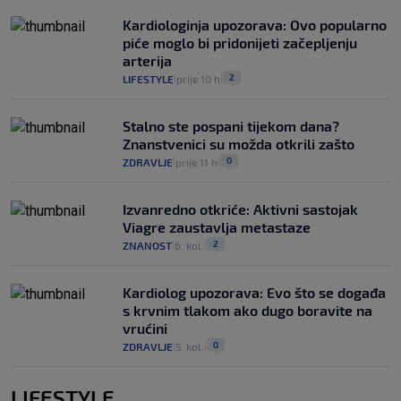
Kardiologinja upozorava: Ovo popularno
piće moglo bi pridonijeti začepljenju
arterija
2
LIFESTYLE
prije 10 h
|
|
Stalno ste pospani tijekom dana?
Znanstvenici su možda otkrili zašto
0
ZDRAVLJE
prije 11 h
|
|
Izvanredno otkriće: Aktivni sastojak
Viagre zaustavlja metastaze
2
ZNANOST
6. kol.
|
|
Kardiolog upozorava: Evo što se događa
s krvnim tlakom ako dugo boravite na
vrućini
0
ZDRAVLJE
5. kol.
|
|
LIFESTYLE