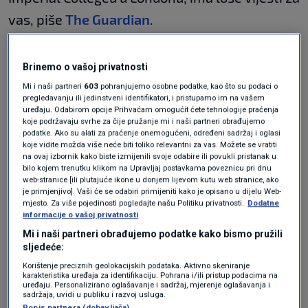
vas, piše
The Guardian
.
Poziva se na tri znanstvena istraživanja o
Brinemo o vašoj privatnosti
prijenosu bakterija, a sva upućuju na to da je
Mi i naši partneri
603
pohranjujemo osobne podatke, kao što su podaci o
pravilo pet sekundi zapravo mit.
pregledavanju ili jedinstveni identifikatori, i pristupamo im na vašem
uređaju. Odabirom opcije Prihvaćam omogućit ćete tehnologije praćenja
koje podržavaju svrhe za čije pružanje mi i naši partneri obrađujemo
U prvom istraživanju znanstvenici su
podatke. Ako su alati za praćenje onemogućeni, određeni sadržaj i oglasi
koje vidite možda više neće biti toliko relevantni za vas. Možete se vratiti
promatrali što se događa kada različite vrste
na ovaj izbornik kako biste izmijenili svoje odabire ili povukli pristanak u
bilo kojem trenutku klikom na Upravljaj postavkama poveznicu pri dnu
hrane (kruh, kruh s maslacem, lubenica i
web-stranice [ili plutajuće ikone u donjem lijevom kutu web stranice, ako
je primjenjivo]. Vaši će se odabiri primijeniti kako je opisano u dijelu Web-
gumeni bomboni) padnu na različite površine
mjesto. Za više pojedinosti pogledajte našu Politiku privatnosti.
Dodatne
(pločice, čelik, drvo i tepih) koje su prethodno
informacije o vašoj privatnosti
Mi i naši partneri obrađujemo podatke kako bismo pružili
bile premazane bakterijama.
sljedeće:
Korištenje preciznih geolokacijskih podataka. Aktivno skeniranje
„
Prijenos se dogodio gotovo trenutačno
”, kaže
karakteristika uređaja za identifikaciju. Pohrana i/ili pristup podacima na
uređaju. Personalizirano oglašavanje i sadržaj, mjerenje oglašavanja i
Tregoning.
sadržaja, uvidi u publiku i razvoj usluga.
Popis partnera (dobavljača)