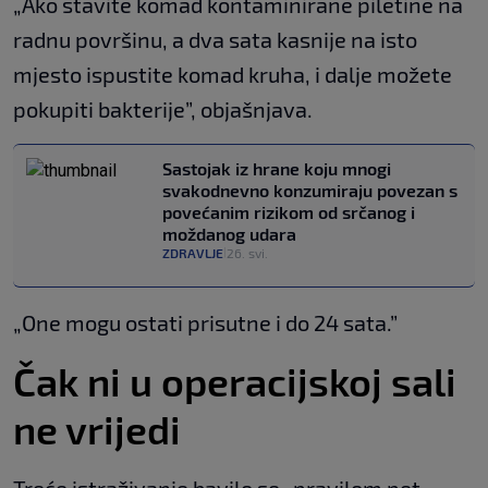
„Ako stavite komad kontaminirane piletine na
radnu površinu, a dva sata kasnije na isto
mjesto ispustite komad kruha, i dalje možete
pokupiti bakterije”, objašnjava.
Sastojak iz hrane koju mnogi
svakodnevno konzumiraju povezan s
povećanim rizikom od srčanog i
moždanog udara
ZDRAVLJE
26. svi.
|
„One mogu ostati prisutne i do 24 sata.”
Čak ni u operacijskoj sali
ne vrijedi