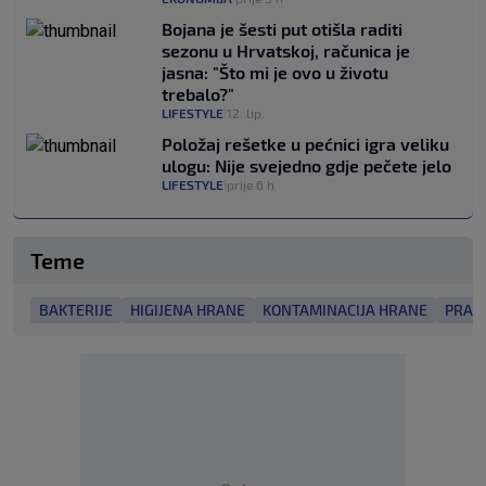
Bojana je šesti put otišla raditi
sezonu u Hrvatskoj, računica je
jasna: "Što mi je ovo u životu
trebalo?"
LIFESTYLE
12. lip.
|
Položaj rešetke u pećnici igra veliku
ulogu: Nije svejedno gdje pečete jelo
LIFESTYLE
prije 6 h
|
Teme
BAKTERIJE
HIGIJENA HRANE
KONTAMINACIJA HRANE
PRAVI