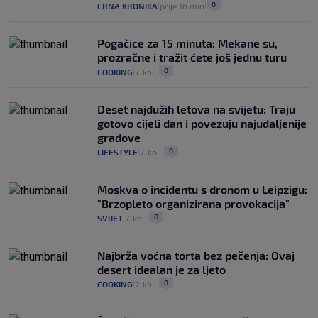
0
CRNA KRONIKA
prije 16 min
|
|
Pogačice za 15 minuta: Mekane su,
prozračne i tražit ćete još jednu turu
0
COOKING
7. kol.
|
|
Deset najdužih letova na svijetu: Traju
gotovo cijeli dan i povezuju najudaljenije
gradove
0
LIFESTYLE
7. kol.
|
|
Moskva o incidentu s dronom u Leipzigu:
"Brzopleto organizirana provokacija"
0
SVIJET
7. kol.
|
|
Najbrža voćna torta bez pečenja: Ovaj
desert idealan je za ljeto
0
COOKING
7. kol.
|
|