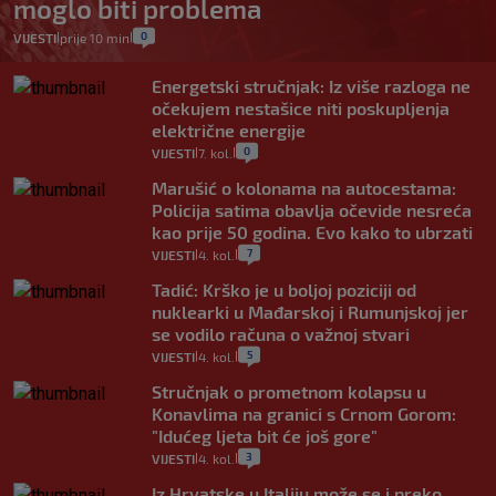
moglo biti problema
0
VIJESTI
prije 10 min
|
|
Energetski stručnjak: Iz više razloga ne
očekujem nestašice niti poskupljenja
električne energije
0
VIJESTI
7. kol.
|
|
Marušić o kolonama na autocestama:
Policija satima obavlja očevide nesreća
kao prije 50 godina. Evo kako to ubrzati
7
VIJESTI
4. kol.
|
|
Tadić: Krško je u boljoj poziciji od
nuklearki u Mađarskoj i Rumunjskoj jer
se vodilo računa o važnoj stvari
5
VIJESTI
4. kol.
|
|
Stručnjak o prometnom kolapsu u
Konavlima na granici s Crnom Gorom:
"Idućeg ljeta bit će još gore"
3
VIJESTI
4. kol.
|
|
Iz Hrvatske u Italiju može se i preko