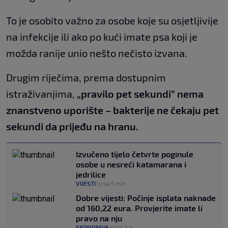
To je osobito važno za osobe koje su osjetljivije
na infekcije ili ako po kući imate psa koji je
možda ranije unio nešto nečisto izvana.
Drugim riječima, prema dostupnim
istraživanjima,
„pravilo pet sekundi” nema
znanstveno uporište – bakterije ne čekaju pet
sekundi da prijeđu na hranu.
Izvučeno tijelo četvrte poginule
osobe u nesreći katamarana i
jedrilice
VIJESTI
prije 5 min.
|
Dobre vijesti: Počinje isplata naknade
od 160,22 eura. Provjerite imate li
pravo na nju
EKONOMIJA
prije 3 h
|