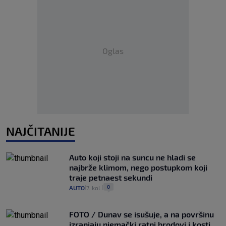
Oglas
NAJČITANIJE
Auto koji stoji na suncu ne hladi se
najbrže klimom, nego postupkom koji
traje petnaest sekundi
0
AUTO
7. kol.
|
|
FOTO / Dunav se isušuje, a na površinu
izranjaju njemački ratni brodovi i kosti