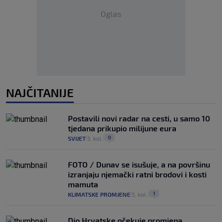
Oglas
NAJČITANIJE
Postavili novi radar na cesti, u samo 10
tjedana prikupio milijune eura
0
SVIJET
5. kol.
|
|
FOTO / Dunav se isušuje, a na površinu
izranjaju njemački ratni brodovi i kosti
mamuta
1
KLIMATSKE PROMJENE
5. kol.
|
|
Dio Hrvatske očekuje promjena