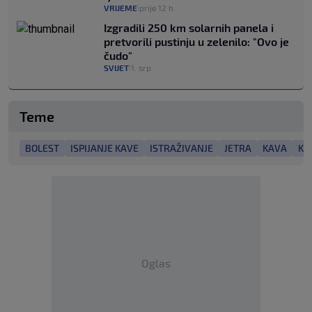
VRIJEME
prije 12 h
|
Izgradili 250 km solarnih panela i
pretvorili pustinju u zelenilo: "Ovo je
čudo"
SVIJET
1. srp.
|
Teme
BOLEST
ISPIJANJE KAVE
ISTRAŽIVANJE
JETRA
KAVA
KO
Oglas