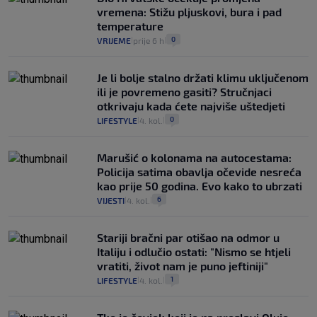
vremena: Stižu pljuskovi, bura i pad
temperature
0
VRIJEME
prije 6 h
|
|
Je li bolje stalno držati klimu uključenom
ili je povremeno gasiti? Stručnjaci
otkrivaju kada ćete najviše uštedjeti
0
LIFESTYLE
4. kol.
|
|
Marušić o kolonama na autocestama:
Policija satima obavlja očevide nesreća
kao prije 50 godina. Evo kako to ubrzati
6
VIJESTI
4. kol.
|
|
Stariji bračni par otišao na odmor u
Italiju i odlučio ostati: "Nismo se htjeli
vratiti, život nam je puno jeftiniji"
1
LIFESTYLE
4. kol.
|
|