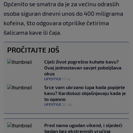
Općenito se smatra da je za većinu odraslih
osoba siguran dnevni unos do 400 miligrama
kofeina, što odgovara otprilike četirima
šalicama kave ili čaja.
PROČITAJTE JOŠ
Cijeli život pogrešno kuhate kavu?
Ovaj jednostavan savjet poboljšava
okus
LIFESTYLE
17. sij.
|
Srce vam ubrzano lupa kada popijete
kavu? Kardiolozi objašnjavaju kada je
to opasno
LIFESTYLE
22. sij.
|
Pred nama ugodan vikend, i sljedeći
tjedan bez ekstremnih vrućina