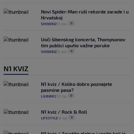
Novi Spider-Man ruši rekorde zarade i u
Hrvatskoj
0
SHOWBIZ
3. kol.
|
|
Uoči šibenskog koncerta, Thompsonov
tim publici uputio važne poruke
4
SHOWBIZ
3. kol.
|
|
N1 KVIZ
N1 kviz / Koliko dobro poznajete
pasmine pasa?
0
LJUBIMCI
13. lip.
|
|
N1 kviz / Rock & Roll
0
LIFESTYLE
8. lip.
|
|
N1 kviz / Zavrtite globus i recite koji je