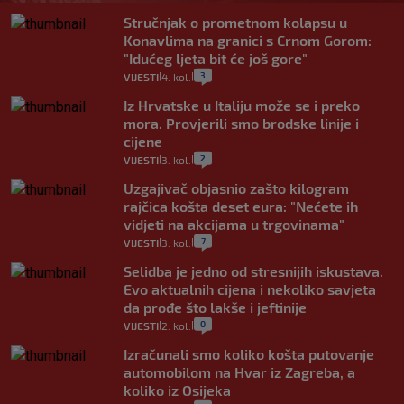
Stručnjak o prometnom kolapsu u
Konavlima na granici s Crnom Gorom:
"Idućeg ljeta bit će još gore"
3
VIJESTI
4. kol.
|
|
Iz Hrvatske u Italiju može se i preko
mora. Provjerili smo brodske linije i
cijene
2
VIJESTI
3. kol.
|
|
Uzgajivač objasnio zašto kilogram
rajčica košta deset eura: "Nećete ih
vidjeti na akcijama u trgovinama"
7
VIJESTI
3. kol.
|
|
Selidba je jedno od stresnijih iskustava.
Evo aktualnih cijena i nekoliko savjeta
da prođe što lakše i jeftinije
0
VIJESTI
2. kol.
|
|
Izračunali smo koliko košta putovanje
automobilom na Hvar iz Zagreba, a
koliko iz Osijeka