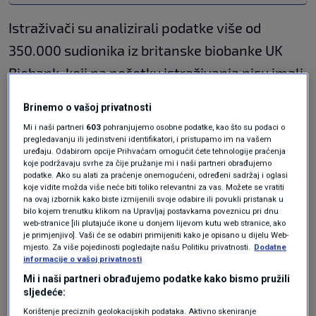
Istraživači su analizirali podatke više od
350.000 sudionika iz britanske biobanke UK
Biobank, koji na početku istraživanja nisu imali
cirozu ni rak jetre. Njihovo zdravstveno stanje
Brinemo o vašoj privatnosti
pratili su tijekom 13 godina.
Mi i naši partneri
603
pohranjujemo osobne podatke, kao što su podaci o
pregledavanju ili jedinstveni identifikatori, i pristupamo im na vašem
Pokazalo se da su osobe koje su pile pet ili više
uređaju. Odabirom opcije Prihvaćam omogućit ćete tehnologije praćenja
koje podržavaju svrhe za čije pružanje mi i naši partneri obrađujemo
šalica kave dnevno imale 32 posto manji rizik
podatke. Ako su alati za praćenje onemogućeni, određeni sadržaj i oglasi
koje vidite možda više neće biti toliko relevantni za vas. Možete se vratiti
od razvoja ciroze, 47 posto manju vjerojatnost
na ovaj izbornik kako biste izmijenili svoje odabire ili povukli pristanak u
bilo kojem trenutku klikom na Upravljaj postavkama poveznicu pri dnu
obolijevanja od raka jetre te 42 posto manji
web-stranice [ili plutajuće ikone u donjem lijevom kutu web stranice, ako
je primjenjivo]. Vaši će se odabiri primijeniti kako je opisano u dijelu Web-
rizik od smrti povezane s bolestima jetre,
mjesto. Za više pojedinosti pogledajte našu Politiku privatnosti.
Dodatne
informacije o vašoj privatnosti
prenosi
Euronews
.
Mi i naši partneri obrađujemo podatke kako bismo pružili
sljedeće:
Prema istraživanju iz 2023. godine, bolesti
Korištenje preciznih geolokacijskih podataka. Aktivno skeniranje