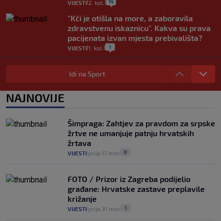
14
VIJESTI
2. kol.
|
|
"Kći je otišla na more, a zaboravila
zdravstvenu iskaznicu". Kakva su prava
pacijenata izvan mjesta prebivališta?
1
VIJESTI
1. kol.
|
|
Provjerili smo "što ćemo onda" ako
Plenković na 15 dana ukine mjere: "Ne bi
Idi na Sport
se dogodilo ništa. Vlada se zaljubila u te
intervencije"
NAJNOVIJE
25
VIJESTI
30. srp.
|
|
Analitičar o Mostu: Oni su u yin-yang
Šimpraga: Zahtjev za pravdom za srpske
poziciji i imaju drugog najpoznatijeg
žrtve ne umanjuje patnju hrvatskih
bravara u povijesti Hrvatske
žrtava
16
VIJESTI
30. srp.
|
|
0
VIJESTI
prije 17 min
|
|
FOTO / Prizor iz Zagreba podijelio
građane: Hrvatske zastave preplavile
križanje
1
VIJESTI
prije 31 min
|
|