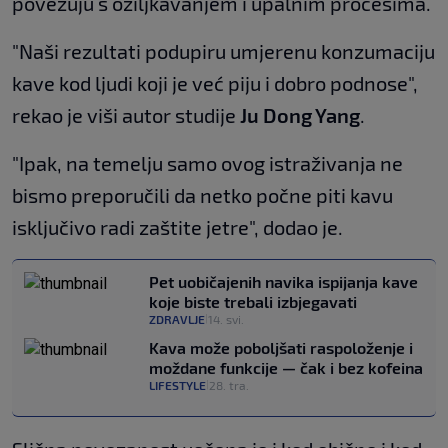
povezuju s ožiljkavanjem i upalnim procesima.
"Naši rezultati podupiru umjerenu konzumaciju
kave kod ljudi koji je već piju i dobro podnose",
rekao je viši autor studije
Ju Dong Yang
.
"Ipak, na temelju samo ovog istraživanja ne
bismo preporučili da netko počne piti kavu
isključivo radi zaštite jetre", dodao je.
Pet uobičajenih navika ispijanja kave
koje biste trebali izbjegavati
ZDRAVLJE
14. svi.
|
Kava može poboljšati raspoloženje i
moždane funkcije — čak i bez kofeina
LIFESTYLE
28. tra.
|