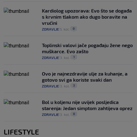
Kardiolog upozorava: Evo što se događa
s krvnim tlakom ako dugo boravite na
vrućini
0
ZDRAVLJE
5. kol.
|
|
Toplinski valovi jače pogađaju žene nego
muškarce. Evo zašto
1
ZDRAVLJE
3. kol.
|
|
Ovo je najnezdravije ulje za kuhanje, a
gotovo svi ga koriste svaki dan
3
ZDRAVLJE
3. kol.
|
|
Bol u koljenu nije uvijek posljedica
starenja: Jedan simptom zahtijeva oprez
0
ZDRAVLJE
3. kol.
|
|
LIFESTYLE