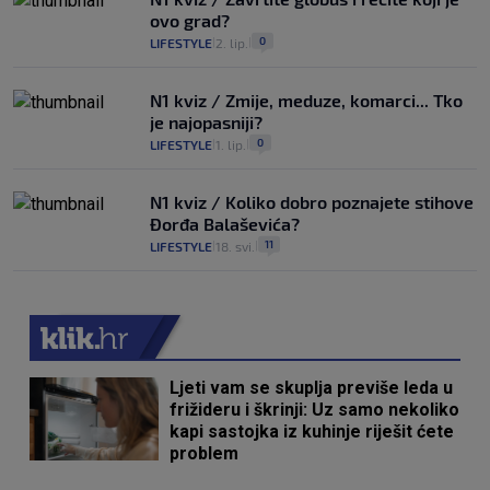
ovo grad?
0
LIFESTYLE
2. lip.
|
|
N1 kviz / Zmije, meduze, komarci... Tko
je najopasniji?
0
LIFESTYLE
1. lip.
|
|
N1 kviz / Koliko dobro poznajete stihove
Đorđa Balaševića?
11
LIFESTYLE
18. svi.
|
|
Ljeti vam se skuplja previše leda u
frižideru i škrinji: Uz samo nekoliko
kapi sastojka iz kuhinje riješit ćete
problem