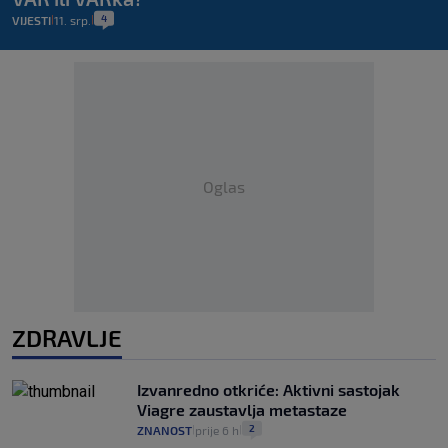
4
VIJESTI
11. srp.
|
|
Oglas
ZDRAVLJE
Izvanredno otkriće: Aktivni sastojak
Viagre zaustavlja metastaze
2
ZNANOST
prije 6 h
|
|