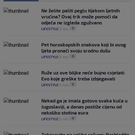
Ne želite paliti peglu tijekom ljetnih
vrućina? Ovaj trik može pomoći da
odjeća ne izgleda zgužvano
0
LIFESTYLE
5. kol.
|
|
Pet horoskopskih znakova koji bi ovog
ljeta pronaći svoju srodnu dušu
0
LIFESTYLE
5. kol.
|
|
Ruže uz ove biljke neće bujno cvjetati:
Evo koje greške treba izbjegavati
0
LIFESTYLE
5. kol.
|
|
Nekad ga je imala gotovo svaka kuća u
Jugoslaviji, a danas postiže cijenu od
nekoliko stotina eura
0
LIFESTYLE
5. kol.
|
|
Zaboravite na velike račune: Rashladite