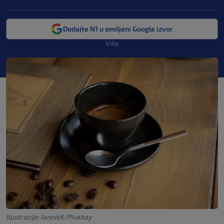
Dodajte N1 u omiljeni Google izvor
Više
Ilustracija: IannisK/Pixabay