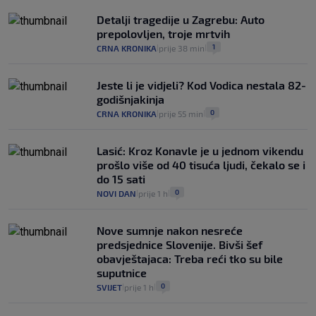
Detalji tragedije u Zagrebu: Auto
prepolovljen, troje mrtvih
1
CRNA KRONIKA
prije 38 min
|
|
Jeste li je vidjeli? Kod Vodica nestala 82-
godišnjakinja
0
CRNA KRONIKA
prije 55 min
|
|
Lasić: Kroz Konavle je u jednom vikendu
prošlo više od 40 tisuća ljudi, čekalo se i
do 15 sati
0
NOVI DAN
prije 1 h
|
|
Nove sumnje nakon nesreće
predsjednice Slovenije. Bivši šef
obavještajaca: Treba reći tko su bile
suputnice
0
SVIJET
prije 1 h
|
|