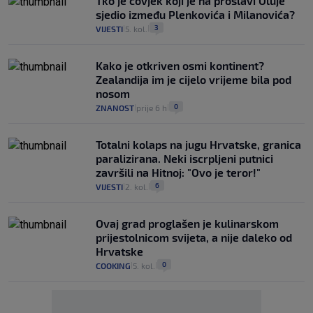
Tko je čovjek koji je na proslavi Oluje
sjedio između Plenkovića i Milanovića?
3
VIJESTI
5. kol.
|
|
Kako je otkriven osmi kontinent?
Zealandija im je cijelo vrijeme bila pod
nosom
0
ZNANOST
prije 6 h
|
|
Totalni kolaps na jugu Hrvatske, granica
paralizirana. Neki iscrpljeni putnici
završili na Hitnoj: "Ovo je teror!"
6
VIJESTI
2. kol.
|
|
Ovaj grad proglašen je kulinarskom
prijestolnicom svijeta, a nije daleko od
Hrvatske
0
COOKING
5. kol.
|
|