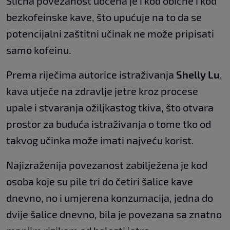
Slična povezanost uočena je i kod obične i kod
bezkofeinske kave, što upućuje na to da se
potencijalni zaštitni učinak ne može pripisati
samo kofeinu.
Prema riječima autorice istraživanja
Shelly Lu
,
kava utječe na zdravlje jetre kroz procese
upale i stvaranja ožiljkastog tkiva, što otvara
prostor za buduća istraživanja o tome tko od
takvog učinka može imati najveću korist.
Najizraženija povezanost zabilježena je kod
osoba koje su pile tri do četiri šalice kave
dnevno, no i umjerena konzumacija, jedna do
dvije šalice dnevno, bila je povezana sa znatno