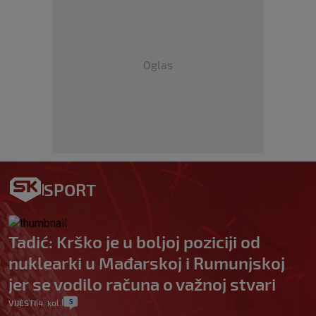
Oglas
SPORT
Tadić: Krško je u boljoj poziciji od
nuklearki u Mađarskoj i Rumunjskoj
jer se vodilo računa o važnoj stvari
5
VIJESTI
4. kol.
|
|