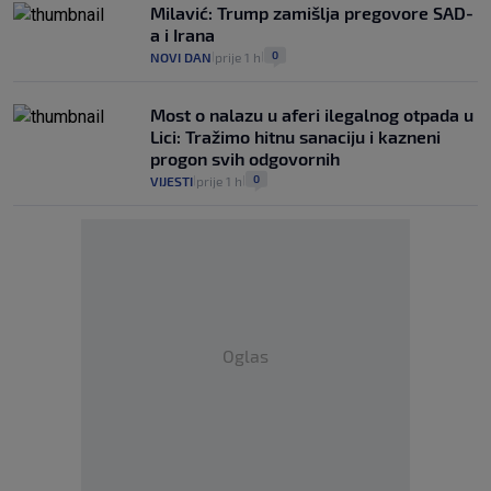
Milavić: Trump zamišlja pregovore SAD-
a i Irana
0
NOVI DAN
prije 1 h
|
|
Most o nalazu u aferi ilegalnog otpada u
Lici: Tražimo hitnu sanaciju i kazneni
progon svih odgovornih
0
VIJESTI
prije 1 h
|
|
Oglas