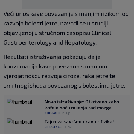
Veći unos kave povezan je s manjim rizikom od
razvoja bolesti jetre, navodi se u studiji
objavljenoj u stručnom časopisu Clinical
Gastroenterology and Hepatology.
Rezultati istraživanja pokazuju da je
konzumacija kave povezana s manjom
vjerojatnošću razvoja ciroze, raka jetre te
smrtnog ishoda povezanog s bolestima jetre.
Novo istraživanje: Otkriveno kako
kofein noću mijenja rad mozga
ZDRAVLJE
6. lip.
|
Tajna za savršenu kavu - fizika!
LIFESTYLE
21. svi.
|