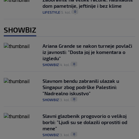
dom pametnije, jeftinije i bez klime
0
LIFESTYLE
5. kol.
|
|
SHOWBIZ
Ariana Grande se nakon turneje povlači
iz javnosti: "Dosta joj je komentara o
izgledu"
0
SHOWBIZ
4. kol.
|
|
Slavnom bendu zabranili ulazak u
Singapur zbog podrške Palestini:
"Nadrealno iskustvo"
0
SHOWBIZ
3. kol.
|
|
Slavni glazbenik progovorio o velikoj
borbi: "Ljudi su se dolazili oprostiti od
mene"
0
SHOWBIZ
3. kol.
|
|