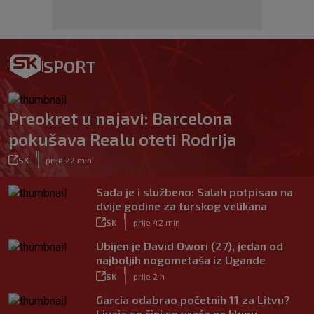
SPORT
Preokret u najavi: Barcelona
pokušava Realu oteti Rodrija
|
SK
prije 22 min
Sada je i službeno: Salah potpisao na
dvije godine za turskog velikana
|
SK
prije 42 min
Ubijen je David Owori (27), jedan od
najboljih nogometaša iz Ugande
|
SK
prije 2 h
Garcia odabrao početnih 11 za Litvu?
Livaja se čini se vraća na klupu