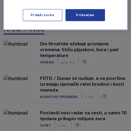
Prikaži svrhe
Prihvaćam
NAJČITANIJE
Dio Hrvatske očekuje promjena
vremena: Stižu pljuskovi, bura i pad
temperature
|
|
0
VRIJEME
prije 8 h
FOTO / Dunav se isušuje, a na površinu
izranjaju njemački ratni brodovi i kosti
mamuta
|
|
1
KLIMATSKE PROMJENE
5. kol.
Postavili novi radar na cesti, u samo 10
tjedana prikupio milijune eura
|
|
0
SVIJET
5. kol.