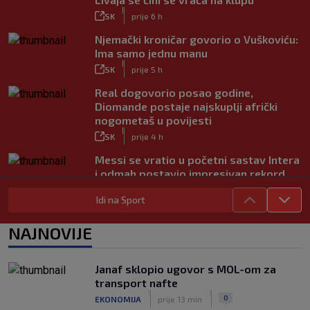
|
SK
prije 6 h
Njemački kroničar govorio o Vuškoviću:
Ima samo jednu manu
|
SK
prije 5 h
Real dogovorio posao godine,
Diomande postaje najskuplji afrički
nogometaš u povijesti
|
SK
prije 4 h
Messi se vratio u početni sastav Intera
i odmah postavio impresivan rekord
|
SK
prije 7 h
Idi na Sport
Novo Dinamovo pojačanje ubrzo
potpisuje, prvo će igrati u Lekinoj
NAJNOVIJE
momčadi?
|
SK
prije 3 h
Janaf sklopio ugovor s MOL-om za
transport nafte
|
|
0
EKONOMIJA
prije 13 min