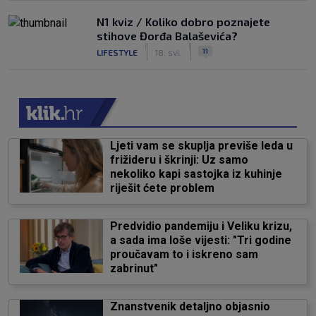
N1 kviz / Koliko dobro poznajete
stihove Đorđa Balaševića?
|
|
11
LIFESTYLE
18. svi.
Ljeti vam se skuplja previše leda u
frižideru i škrinji: Uz samo
nekoliko kapi sastojka iz kuhinje
riješit ćete problem
Predvidio pandemiju i Veliku krizu,
a sada ima loše vijesti: "Tri godine
proučavam to i iskreno sam
zabrinut"
Znanstvenik detaljno objasnio