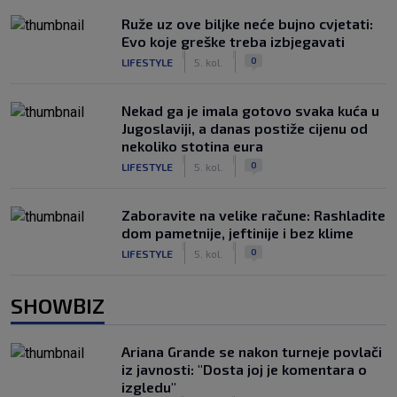
Ruže uz ove biljke neće bujno cvjetati:
Evo koje greške treba izbjegavati
|
|
0
LIFESTYLE
5. kol.
Nekad ga je imala gotovo svaka kuća u
Jugoslaviji, a danas postiže cijenu od
nekoliko stotina eura
|
|
0
LIFESTYLE
5. kol.
Zaboravite na velike račune: Rashladite
dom pametnije, jeftinije i bez klime
|
|
0
LIFESTYLE
5. kol.
SHOWBIZ
Ariana Grande se nakon turneje povlači
iz javnosti: "Dosta joj je komentara o
izgledu"