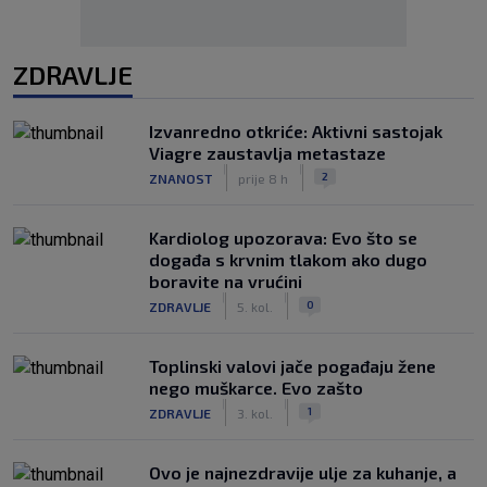
ZDRAVLJE
Izvanredno otkriće: Aktivni sastojak
Viagre zaustavlja metastaze
|
|
2
ZNANOST
prije 8 h
Kardiolog upozorava: Evo što se
događa s krvnim tlakom ako dugo
boravite na vrućini
|
|
0
ZDRAVLJE
5. kol.
Toplinski valovi jače pogađaju žene
nego muškarce. Evo zašto
|
|
1
ZDRAVLJE
3. kol.
Ovo je najnezdravije ulje za kuhanje, a