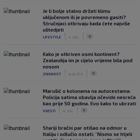
Je li bolje stalno držati klimu
uključenom ili je povremeno gasiti?
Stručnjaci otkrivaju kada ćete najviše
uštedjeti
|
|
0
LIFESTYLE
4. kol.
Kako je otkriven osmi kontinent?
Zealandija im je cijelo vrijeme bila pod
nosom
|
|
0
ZNANOST
prije 8 h
Marušić o kolonama na autocestama:
Policija satima obavlja očevide nesreća
kao prije 50 godina. Evo kako to ubrzati
|
|
6
VIJESTI
4. kol.
Stariji bračni par otišao na odmor u
Italiju i odlučio ostati: "Nismo se htjeli