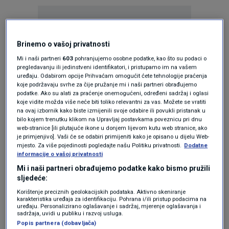
Brinemo o vašoj privatnosti
Mi i naši partneri
603
pohranjujemo osobne podatke, kao što su podaci o
pregledavanju ili jedinstveni identifikatori, i pristupamo im na vašem
Oglas
uređaju. Odabirom opcije Prihvaćam omogućit ćete tehnologije praćenja
koje podržavaju svrhe za čije pružanje mi i naši partneri obrađujemo
podatke. Ako su alati za praćenje onemogućeni, određeni sadržaj i oglasi
koje vidite možda više neće biti toliko relevantni za vas. Možete se vratiti
na ovaj izbornik kako biste izmijenili svoje odabire ili povukli pristanak u
bilo kojem trenutku klikom na Upravljaj postavkama poveznicu pri dnu
web-stranice [ili plutajuće ikone u donjem lijevom kutu web stranice, ako
je primjenjivo]. Vaši će se odabiri primijeniti kako je opisano u dijelu Web-
mjesto. Za više pojedinosti pogledajte našu Politiku privatnosti.
Dodatne
informacije o vašoj privatnosti
Mi i naši partneri obrađujemo podatke kako bismo pružili
sljedeće:
Korištenje preciznih geolokacijskih podataka. Aktivno skeniranje
Oglas
karakteristika uređaja za identifikaciju. Pohrana i/ili pristup podacima na
uređaju. Personalizirano oglašavanje i sadržaj, mjerenje oglašavanja i
sadržaja, uvidi u publiku i razvoj usluga.
Popis partnera (dobavljača)