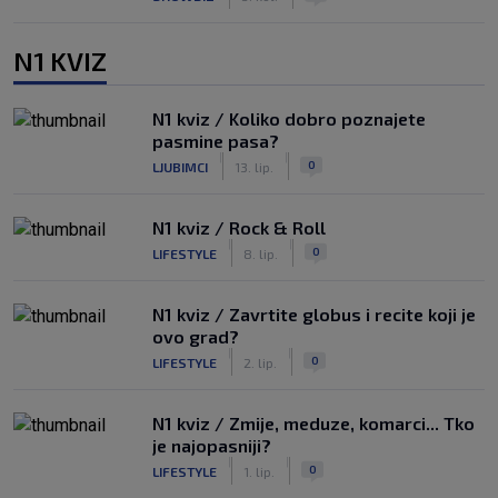
N1 KVIZ
N1 kviz / Koliko dobro poznajete
pasmine pasa?
|
|
0
LJUBIMCI
13. lip.
N1 kviz / Rock & Roll
|
|
0
LIFESTYLE
8. lip.
N1 kviz / Zavrtite globus i recite koji je
ovo grad?
|
|
0
LIFESTYLE
2. lip.
N1 kviz / Zmije, meduze, komarci... Tko
je najopasniji?
|
|
0
LIFESTYLE
1. lip.