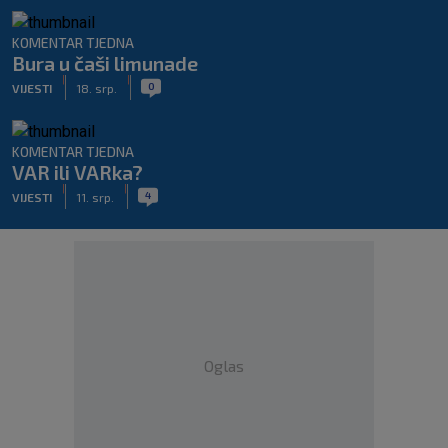
KOMENTAR TJEDNA
Bura u čaši limunade
|
|
0
VIJESTI
18. srp.
KOMENTAR TJEDNA
VAR ili VARka?
|
|
4
VIJESTI
11. srp.
Oglas