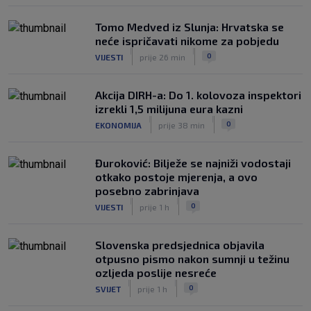
Tomo Medved iz Slunja: Hrvatska se
neće ispričavati nikome za pobjedu
|
|
0
VIJESTI
prije 26 min
Akcija DIRH-a: Do 1. kolovoza inspektori
izrekli 1,5 milijuna eura kazni
|
|
0
EKONOMIJA
prije 38 min
Đuroković: Bilježe se najniži vodostaji
otkako postoje mjerenja, a ovo
posebno zabrinjava
|
|
0
VIJESTI
prije 1 h
Slovenska predsjednica objavila
otpusno pismo nakon sumnji u težinu
ozljeda poslije nesreće
|
|
0
SVIJET
prije 1 h