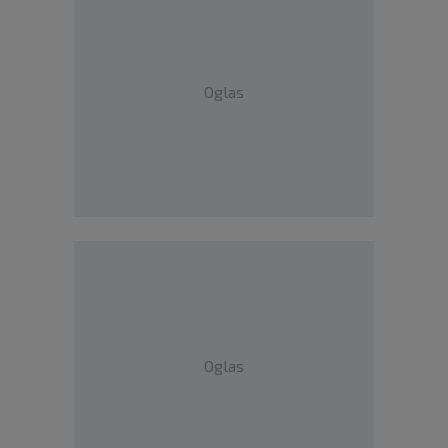
Oglas
Oglas