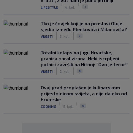
vratiti, život nam je puno jeftiniji"
|
|
1
LIFESTYLE
4. kol.
Tko je čovjek koji je na proslavi Oluje
sjedio između Plenkovića i Milanovića?
|
|
3
VIJESTI
5. kol.
Totalni kolaps na jugu Hrvatske,
granica paralizirana. Neki iscrpljeni
putnici završili na Hitnoj: "Ovo je teror!"
|
|
6
VIJESTI
2. kol.
Ovaj grad proglašen je kulinarskom
prijestolnicom svijeta, a nije daleko od
Hrvatske
|
|
0
COOKING
5. kol.