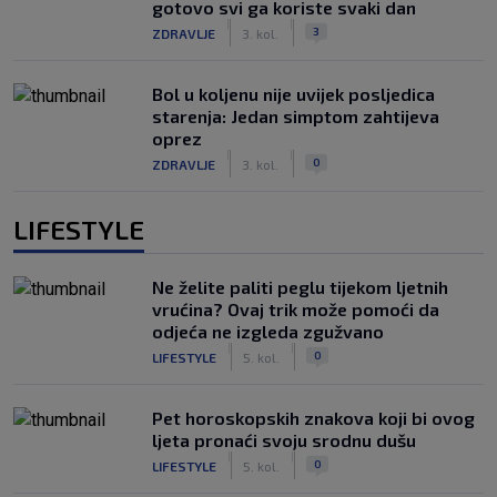
gotovo svi ga koriste svaki dan
|
|
3
ZDRAVLJE
3. kol.
Bol u koljenu nije uvijek posljedica
starenja: Jedan simptom zahtijeva
oprez
|
|
0
ZDRAVLJE
3. kol.
LIFESTYLE
Ne želite paliti peglu tijekom ljetnih
vrućina? Ovaj trik može pomoći da
odjeća ne izgleda zgužvano
|
|
0
LIFESTYLE
5. kol.
Pet horoskopskih znakova koji bi ovog
ljeta pronaći svoju srodnu dušu
|
|
0
LIFESTYLE
5. kol.