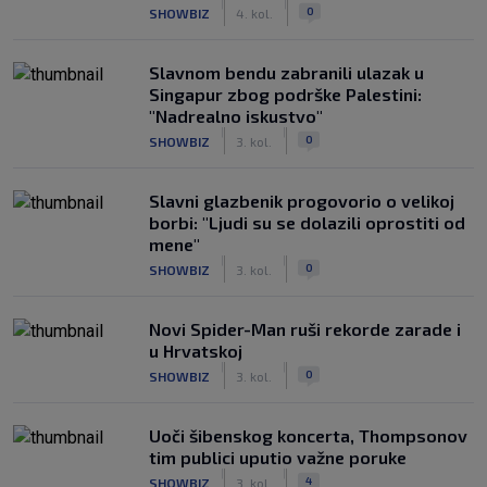
|
|
0
SHOWBIZ
4. kol.
Slavnom bendu zabranili ulazak u
Singapur zbog podrške Palestini:
"Nadrealno iskustvo"
|
|
0
SHOWBIZ
3. kol.
Slavni glazbenik progovorio o velikoj
borbi: "Ljudi su se dolazili oprostiti od
mene"
|
|
0
SHOWBIZ
3. kol.
Novi Spider-Man ruši rekorde zarade i
u Hrvatskoj
|
|
0
SHOWBIZ
3. kol.
Uoči šibenskog koncerta, Thompsonov
tim publici uputio važne poruke
|
|
4
SHOWBIZ
3. kol.