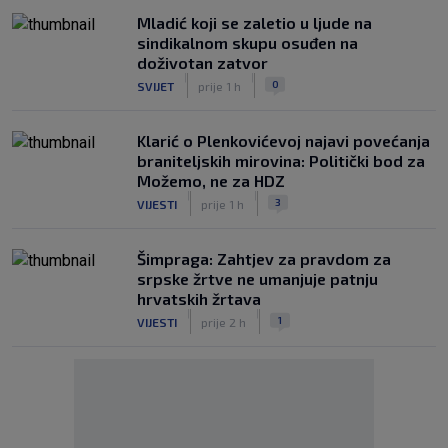
Mladić koji se zaletio u ljude na
sindikalnom skupu osuđen na
doživotan zatvor
|
|
0
SVIJET
prije 1 h
Klarić o Plenkovićevoj najavi povećanja
braniteljskih mirovina: Politički bod za
Možemo, ne za HDZ
|
|
3
VIJESTI
prije 1 h
Šimpraga: Zahtjev za pravdom za
srpske žrtve ne umanjuje patnju
hrvatskih žrtava
|
|
1
VIJESTI
prije 2 h