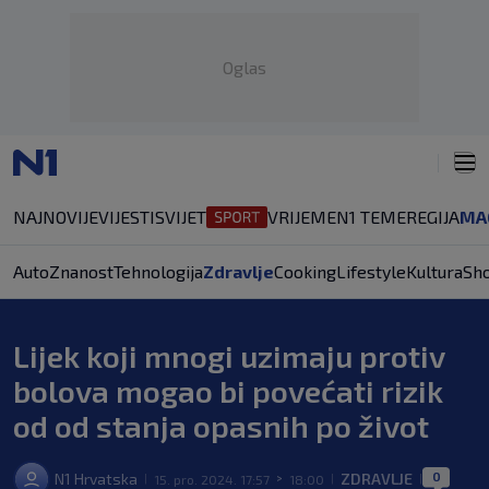
Oglas
NAJNOVIJE
VIJESTI
SVIJET
VRIJEME
N1 TEME
REGIJA
MA
Auto
Znanost
Tehnologija
Zdravlje
Cooking
Lifestyle
Kultura
Sh
Lijek koji mnogi uzimaju protiv
bolova mogao bi povećati rizik
od od stanja opasnih po život
0
N1 Hrvatska
ZDRAVLJE
15. pro. 2024. 17:57
18:00
|
>
|
|