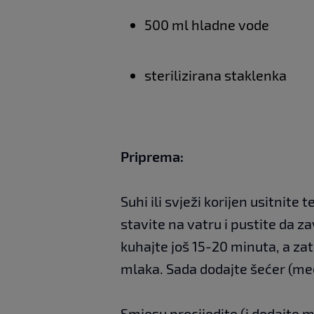
500 ml hladne vode
sterilizirana staklenka
Priprema:
Suhi ili svježi korijen usitnit
stavite na vatru i pustite da z
kuhajte još 15-20 minuta, a zat
mlaka. Sada dodajte šećer (med
Smjesu procijedite (i dodajte me