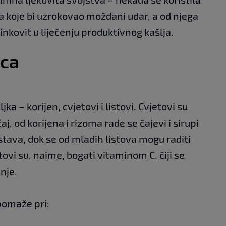
a koje bi uzrokovao moždani udar, a od njega
učinkovit u liječenju produktivnog kašlja.
aca
iljka – korijen, cvjetovi i listovi. Cvjetovi su
čaj, od korijena i rizoma rade se čajevi i sirupi
ustava, dok se od mladih listova mogu raditi
stovi su, naime, bogati vitaminom C, čiji se
nje.
 pomaže pri: