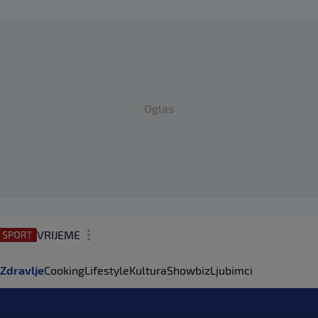
Oglas
VRIJEME
N1 TEME
Zdravlje
Cooking
Lifestyle
Kultura
Showbiz
Ljubimci
REGIJA