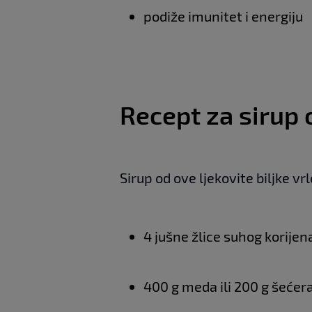
podiže imunitet i energiju
Recept za sirup 
Sirup od ove ljekovite biljke vr
4 jušne žlice suhog korijena
400 g meda ili 200 g šećer