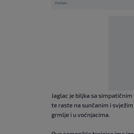
Podijeli
Jaglac je biljka sa simpatičnim
te raste na sunčanim i svježim
grmlje i u voćnjacima.
Ova samonikla trajnica ima izn