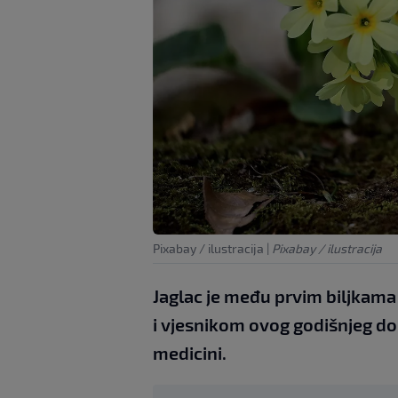
Pixabay / ilustracija
|
Pixabay / ilustracija
Jaglac je među prvim biljkama 
i vjesnikom ovog godišnjeg dob
medicini.