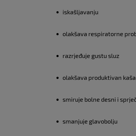
iskašljavanju
olakšava respiratorne pr
razrjeđuje gustu sluz
olakšava produktivan kašal
smiruje bolne desni i sprje
smanjuje glavobolju