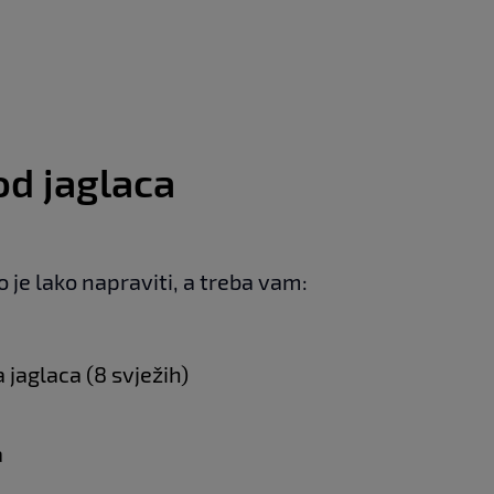
od jaglaca
lo je lako napraviti, a treba vam:
 jaglaca (8 svježih)
a