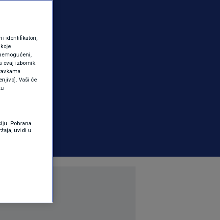
identifikatori,
 koje
 onemogućeni,
a ovaj izbornik
ostavkama
njivo]. Vaši će
ku
ciju. Pohrana
žaja, uvidi u