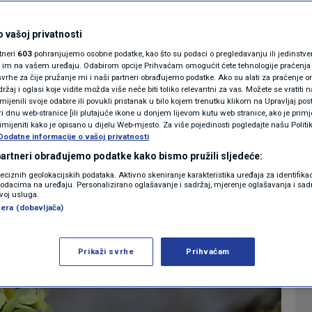
a: Liječi produktivni
MAGAZIN
N1 KOMENTAR
 vašoj privatnosti
e i kod glavobolje
rtneri
603
pohranjujemo osobne podatke, kao što su podaci o pregledavanju ili jedinstveni 
KOLUMNE
o im na vašem uređaju. Odabirom opcije Prihvaćam omogućit ćete tehnologije praćenja
vrhe za čije pružanje mi i naši partneri obrađujemo podatke. Ako su alati za praćenje
0
ZDRAVLJE
komentara
|
žaj i oglasi koje vidite možda više neće biti toliko relevantni za vas. Možete se vratiti n
N1(DIS)INFO
zmijenili svoje odabire ili povukli pristanak u bilo kojem trenutku klikom na Upravljaj p
i dnu web-stranice [ili plutajuće ikone u donjem lijevom kutu web stranice, ako je primje
KLIMATSKE PROMJENE
rimijeniti kako je opisano u dijelu Web-mjesto. Za više pojedinosti pogledajte našu Politi
Dodatne informacije o vašoj privatnosti
Više
FOTO
 partneri obrađujemo podatke kako bismo pružili sljedeće:
reciznih geolokacijskih podataka. Aktivno skeniranje karakteristika uređaja za identifika
p podacima na uređaju. Personalizirano oglašavanje i sadržaj, mjerenje oglašavanja i sadr
VIDEO
zvoj usluga.
era (dobavljača)
Prikaži svrhe
Prihvaćam