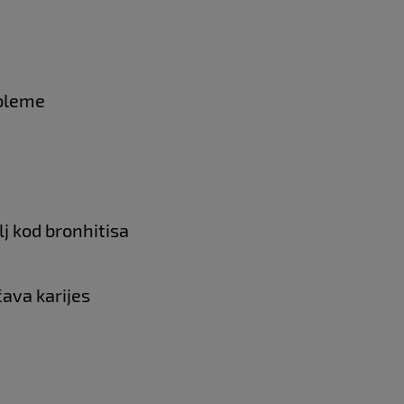
obleme
j kod bronhitisa
čava karijes