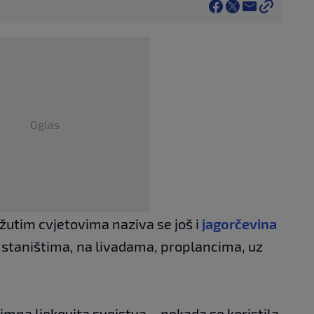
Oglas
 žutim cvjetovima naziva se još i
jagorčevina
 staništima, na livadama, proplancima, uz
imna ljekovita svojstva – nekada se koristila