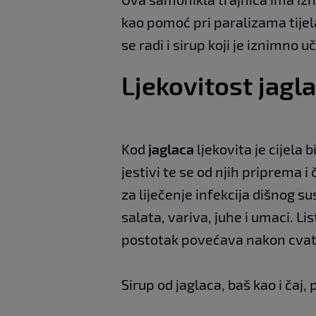
kao pomoć pri paralizama tijel
se radi i sirup koji je iznimno 
Ljekovitost jagl
Kod
jaglaca
ljekovita je cijela b
jestivi te se od njih priprema i 
za liječenje infekcija dišnog s
salata, variva, juhe i umaci. Li
postotak povećava nakon cvat
Sirup od jaglaca, baš kao i čaj,