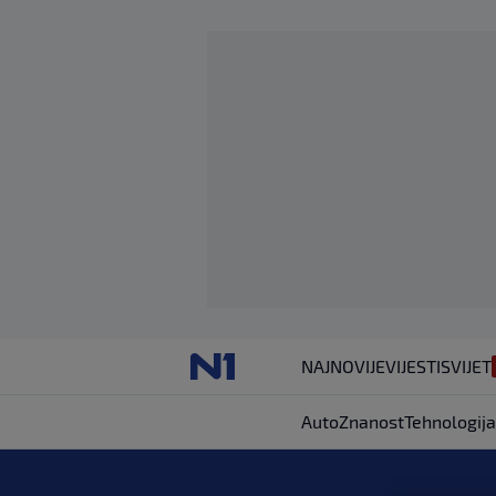
NAJNOVIJE
VIJESTI
SVIJET
Auto
Znanost
Tehnologija