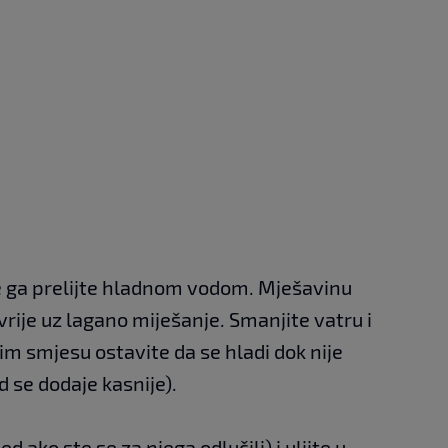
e te ga prelijte hladnom vodom. Mješavinu
avrije uz lagano miješanje. Smanjite vatru i
im smjesu ostavite da se hladi dok nije
 se dodaje kasnije).
d ako ste se za njega odlučili) i ulijte u