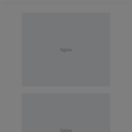
Oglas
Oglas