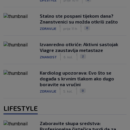
Stalno ste pospani tijekom dana?
Znanstvenici su možda otkrili zašto
|
|
0
ZDRAVLJE
prije 11 h
Izvanredno otkriće: Aktivni sastojak
Viagre zaustavlja metastaze
|
|
2
ZNANOST
6. kol.
Kardiolog upozorava: Evo što se
događa s krvnim tlakom ako dugo
boravite na vrućini
|
|
0
ZDRAVLJE
5. kol.
LIFESTYLE
Zaboravite skupa sredstva:
Profesionalna čistačica tvrdi da za