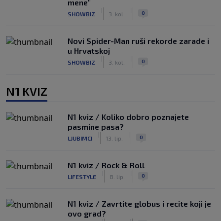
mene"
|
|
0
SHOWBIZ
3. kol.
Novi Spider-Man ruši rekorde zarade i
u Hrvatskoj
|
|
0
SHOWBIZ
3. kol.
N1 KVIZ
N1 kviz / Koliko dobro poznajete
pasmine pasa?
|
|
0
LJUBIMCI
13. lip.
N1 kviz / Rock & Roll
|
|
0
LIFESTYLE
8. lip.
N1 kviz / Zavrtite globus i recite koji je
ovo grad?