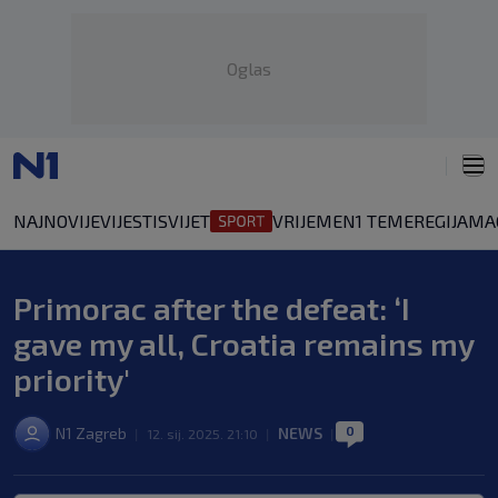
Oglas
NAJNOVIJE
VIJESTI
SVIJET
VRIJEME
N1 TEME
REGIJA
MA
Primorac after the defeat: ‘I
gave my all, Croatia remains my
priority'
0
N1 Zagreb
NEWS
|
12. sij. 2025. 21:10
|
|