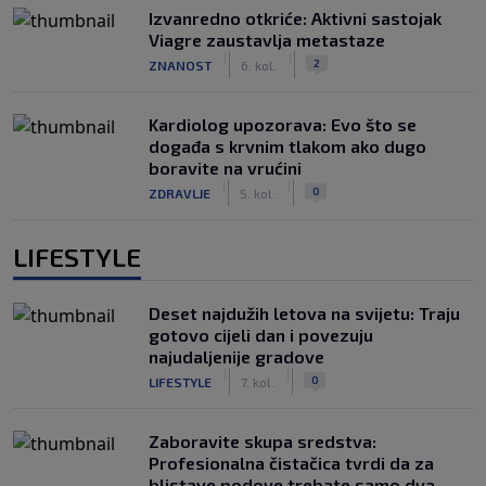
Izvanredno otkriće: Aktivni sastojak
Viagre zaustavlja metastaze
|
|
2
ZNANOST
6. kol.
Kardiolog upozorava: Evo što se
događa s krvnim tlakom ako dugo
boravite na vrućini
|
|
0
ZDRAVLJE
5. kol.
LIFESTYLE
Deset najdužih letova na svijetu: Traju
gotovo cijeli dan i povezuju
najudaljenije gradove
|
|
0
LIFESTYLE
7. kol.
Zaboravite skupa sredstva:
Profesionalna čistačica tvrdi da za
blistave podove trebate samo dva