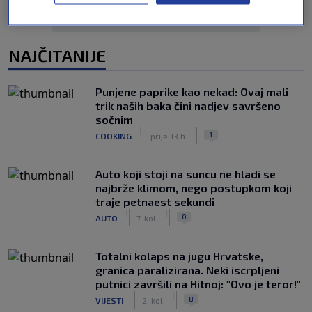
NAJČITANIJE
Punjene paprike kao nekad: Ovaj mali
trik naših baka čini nadjev savršeno
sočnim
|
|
1
COOKING
prije 13 h
Auto koji stoji na suncu ne hladi se
najbrže klimom, nego postupkom koji
traje petnaest sekundi
|
|
0
AUTO
7. kol.
Totalni kolaps na jugu Hrvatske,
granica paralizirana. Neki iscrpljeni
putnici završili na Hitnoj: "Ovo je teror!"
|
|
8
VIJESTI
2. kol.