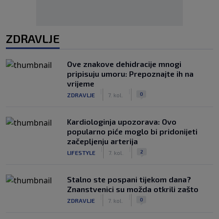
ZDRAVLJE
Ove znakove dehidracije mnogi
pripisuju umoru: Prepoznajte ih na
vrijeme
|
|
0
ZDRAVLJE
7. kol.
Kardiologinja upozorava: Ovo
popularno piće moglo bi pridonijeti
začepljenju arterija
|
|
2
LIFESTYLE
7. kol.
Stalno ste pospani tijekom dana?
Znanstvenici su možda otkrili zašto
|
|
0
ZDRAVLJE
7. kol.