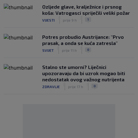
Ozljede glave, kralježnice i prsnog
koša: Vatrogasci spriječili veliki požar
|
|
1
VIJESTI
prije 9 h
Potres probudio Austrijance: "Prvo
prasak, a onda se kuća zatresla"
|
|
0
SVIJET
prije 11 h
Stalno ste umorni? Liječnici
upozoravaju da bi uzrok mogao biti
nedostatak ovog važnog nutrijenta
|
|
0
ZDRAVLJE
prije 17 h