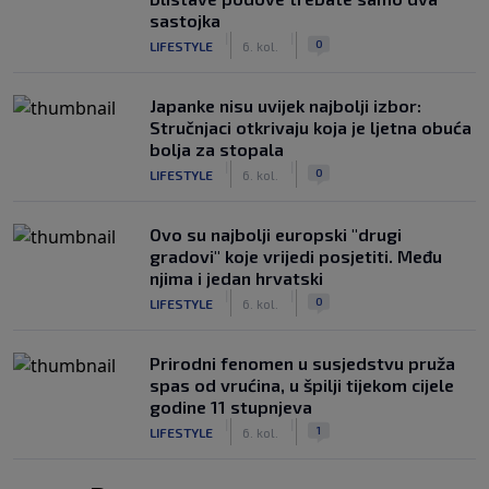
sastojka
|
|
0
LIFESTYLE
6. kol.
Japanke nisu uvijek najbolji izbor:
Stručnjaci otkrivaju koja je ljetna obuća
bolja za stopala
|
|
0
LIFESTYLE
6. kol.
Ovo su najbolji europski "drugi
gradovi" koje vrijedi posjetiti. Među
njima i jedan hrvatski
|
|
0
LIFESTYLE
6. kol.
Prirodni fenomen u susjedstvu pruža
spas od vrućina, u špilji tijekom cijele
godine 11 stupnjeva
|
|
1
LIFESTYLE
6. kol.