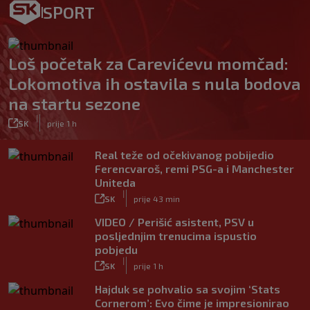
SPORT
Loš početak za Carevićevu momčad:
Lokomotiva ih ostavila s nula bodova
na startu sezone
|
SK
prije 1 h
Real teže od očekivanog pobijedio
Ferencvaroš, remi PSG-a i Manchester
Uniteda
|
SK
prije 43 min
VIDEO / Perišić asistent, PSV u
posljednjim trenucima ispustio
pobjedu
|
SK
prije 1 h
Hajduk se pohvalio sa svojim ‘Stats
Cornerom’: Evo čime je impresionirao