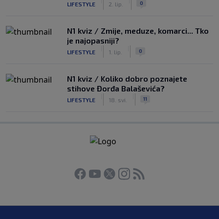
|
|
0
LIFESTYLE
2. lip.
N1 kviz / Zmije, meduze, komarci... Tko
je najopasniji?
|
|
0
LIFESTYLE
1. lip.
N1 kviz / Koliko dobro poznajete
stihove Đorđa Balaševića?
|
|
11
LIFESTYLE
18. svi.