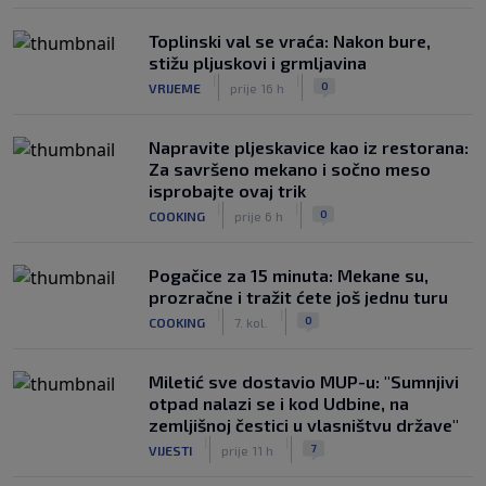
Toplinski val se vraća: Nakon bure,
stižu pljuskovi i grmljavina
|
|
0
VRIJEME
prije 16 h
Napravite pljeskavice kao iz restorana:
Za savršeno mekano i sočno meso
isprobajte ovaj trik
|
|
0
COOKING
prije 6 h
Pogačice za 15 minuta: Mekane su,
prozračne i tražit ćete još jednu turu
|
|
0
COOKING
7. kol.
Miletić sve dostavio MUP-u: "Sumnjivi
otpad nalazi se i kod Udbine, na
zemljišnoj čestici u vlasništvu države"
|
|
7
VIJESTI
prije 11 h