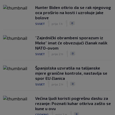
Hunter Biden otkrio da se rak njegovog
oca proširio na kosti i uzrokuje jake
bolove
|
|
0
SVIJET
prije 1 h
"Zajednički obrambeni sporazum iz
Meke" imat će obvezujući članak nalik
NATO-ovom
|
|
0
SVIJET
prije 2 h
Španjolska uzvratila na talijanske
mjere granične kontrole, nastavlja se
spor EU članica
|
|
0
SVIJET
prije 2 h
Većina ljudi koristi pogrešnu dasku za
rezanje: Poznati kuhar otkriva zašto se
kune u ovu
|
|
0
COOKING
prije 2 h