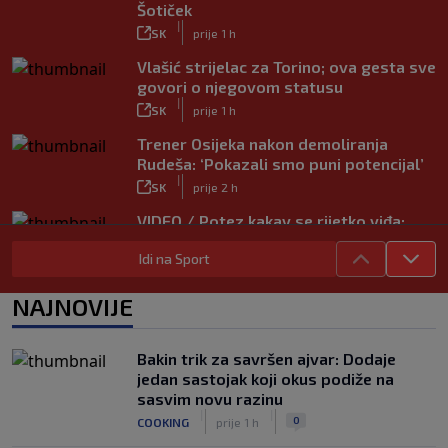
Šotiček
|
SK
prije 1 h
Vlašić strijelac za Torino; ova gesta sve
govori o njegovom statusu
|
SK
prije 1 h
Trener Osijeka nakon demoliranja
Rudeša: ‘Pokazali smo puni potencijal’
|
SK
prije 2 h
VIDEO / Potez kakav se rijetko viđa:
Kada pomoć nije stigla, na rukama je
Idi na Sport
iznio suigrača u bolovima
|
SK
prije 6 h
NAJNOVIJE
Vušković debitirao za Brighton:
Pogledajte brojke iz prvog nastupa
|
Bakin trik za savršen ajvar: Dodaje
SK
prije 4 h
jedan sastojak koji okus podiže na
Dinamo u finalu Ramljaka! Sutra protiv
sasvim novu razinu
Ajaxa na glavnom terenu Maksimira
|
|
0
COOKING
prije 1 h
|
SK
prije 3 h