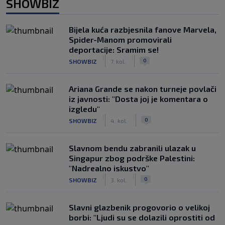
SHOWBIZ
Bijela kuća razbjesnila fanove Marvela,
Spider-Manom promovirali
deportacije: Sramim se!
|
|
0
SHOWBIZ
7. kol.
Ariana Grande se nakon turneje povlači
iz javnosti: "Dosta joj je komentara o
izgledu"
|
|
0
SHOWBIZ
4. kol.
Slavnom bendu zabranili ulazak u
Singapur zbog podrške Palestini:
"Nadrealno iskustvo"
|
|
0
SHOWBIZ
3. kol.
Slavni glazbenik progovorio o velikoj
borbi: "Ljudi su se dolazili oprostiti od