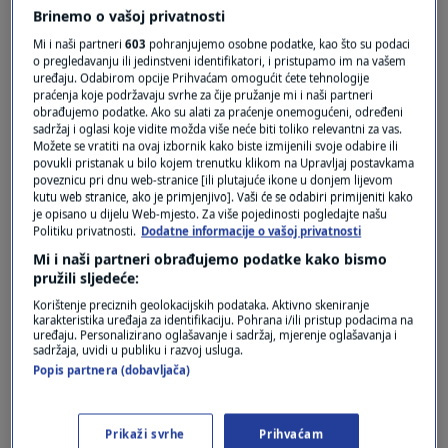
Brinemo o vašoj privatnosti
Mi i naši partneri
603
pohranjujemo osobne podatke, kao što su podaci
o pregledavanju ili jedinstveni identifikatori, i pristupamo im na vašem
uređaju. Odabirom opcije Prihvaćam omogućit ćete tehnologije
praćenja koje podržavaju svrhe za čije pružanje mi i naši partneri
obrađujemo podatke. Ako su alati za praćenje onemogućeni, određeni
Oglas
sadržaj i oglasi koje vidite možda više neće biti toliko relevantni za vas.
Možete se vratiti na ovaj izbornik kako biste izmijenili svoje odabire ili
povukli pristanak u bilo kojem trenutku klikom na Upravljaj postavkama
poveznicu pri dnu web-stranice [ili plutajuće ikone u donjem lijevom
kutu web stranice, ako je primjenjivo]. Vaši će se odabiri primijeniti kako
je opisano u dijelu Web-mjesto. Za više pojedinosti pogledajte našu
Politiku privatnosti.
Dodatne informacije o vašoj privatnosti
Mi i naši partneri obrađujemo podatke kako bismo
pružili sljedeće:
Korištenje preciznih geolokacijskih podataka. Aktivno skeniranje
karakteristika uređaja za identifikaciju. Pohrana i/ili pristup podacima na
uređaju. Personalizirano oglašavanje i sadržaj, mjerenje oglašavanja i
sadržaja, uvidi u publiku i razvoj usluga.
Oglas
Popis partnera (dobavljača)
Prikaži svrhe
Prihvaćam