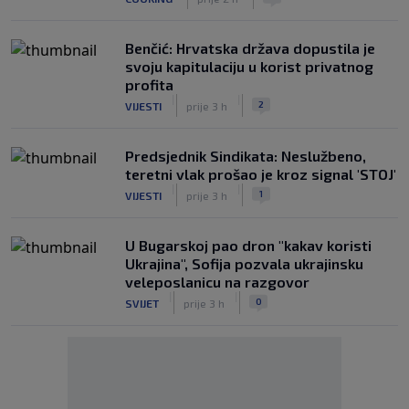
Benčić: Hrvatska država dopustila je
svoju kapitulaciju u korist privatnog
profita
|
|
2
VIJESTI
prije 3 h
Predsjednik Sindikata: Neslužbeno,
teretni vlak prošao je kroz signal 'STOJ'
|
|
1
VIJESTI
prije 3 h
U Bugarskoj pao dron "kakav koristi
Ukrajina", Sofija pozvala ukrajinsku
veleposlanicu na razgovor
|
|
0
SVIJET
prije 3 h